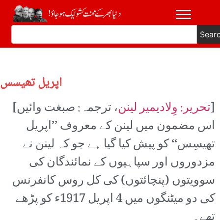
Sear
اپریل تھیسس
[
تحریر: وِلادیمیر لینن
، ترجمہ: صبغت وائیں]
اس مضمون میں لینن کے معروف ’’اپریل
تھیسِس‘‘ کو پیش کیا گیا ہے جو کہ لینن نے
مزدوروں اور سپاہیوں کے نمائندگان کی
سوویتوں (پنچائتوں) کی کل روس کانفرنس
کی دو میٹنگوں میں 4 اپریل 1917ء کو پڑھے
تھے۔