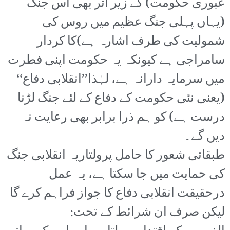
عبوری حکومت) کے زیر اثر بھی اس جنگ
(یہاں پہلی جنگ عظیم میں روس کی
شمولیت کی طرف اشارہ ہے)کا کردار
سامراجی ہے کیونکہ یہ حکومت اپنی فطرت
میں سرمایہ دارانہ ہے، لہٰذا’’انقلابی دفاع‘‘
(یعنی نئی حکومت کے دفاع کے لئے جنگ لڑنا
درست ہے) کو ہم ذرا برابر بھی رعایت نہ
دیں گے۔
طبقاتی شعور کا حامل پرولتاریہ انقلابی جنگ
کی حمایت میں جا سکتا ہے، یہ عمل
درحقیقت انقلابی دفاع کا جواز فراہم کرے گا
لیکن صرف ان شرائط کے تحت: