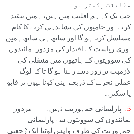
مطابقت رکھتی ہو۔
جب تک کہ ہم اقلیت میں ہیں، ہمیں تنقید
کرنے اور خامیوں کی نشاندہی کرنے کا کام
مسلسل کرنا ہو گا اور ساتھ ہی ساتھ ہمیں
پوری ریاست کے اقتدار کی مزدور نمائندوں
کی سوویتوں کے ہاتھوں میں منتقلی کی
لازمیت پر زور دیتے رہنا ہو گا تا کہ لوگ
عملی تجربے کے ذریعے اپنی کوتاہیوں پر قابو
پا سکیں۔
5۔
پارلیمانی جمہوریت نہیں۔ ۔ ۔ مزدور
نمائندوں کی سوویتوں سے پارلیمانی
جمہوریت کی طرف واپس لوٹنا ایک رْجعتی