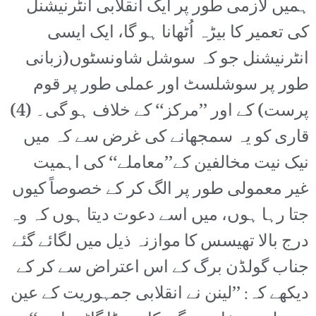
ہمیں لازمی طور پر ایک انقلابی انٹرنیشنل
کی تعمیر کا بیڑہ اُٹھانا ہو گا، ایک ایسی
انٹرنیشنل جو کہ سوشل شاونسٹوں(زبانی
طور پر سوشلسٹ اور عملی طور پر قوم
پرست) کے اور ’’مرکز‘‘ کے خلاف ہو گی۔ (4)
قاری کو یہ سمجھانے کی غرض سے کہ میں
نیک نیت مخالفین کے’’معاملے‘‘ کی اہمیت
غیر معمولی طور پر الگ کر کے خصوصاً کیوں
جتا رہا ہوں، میں اسے دعوت دیتا ہوں کہ وہ
درج بالا تھیسس کا موازنہ ذیل میں لگائے گئے
جناب گولڈن برگ کے اس اعتراض سے کر کے
دیکھے کہ: ’’لینن نے انقلابی جمہوریت کے عین