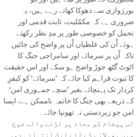
بورژوازی سے دھوکا کھاتے رہے ہیں، یہ
ضروری ہے کہ مکمّلیت، ثابت قدمی اور
تحمل کو خصوصی طور پر مدِ نظر رکھتے
ہوئے اْن کی غلطیاں اْن پر واضح کی جائیں
تاکہ اْن پر سرمائے اور سامراجی جنگ کا
اٹوٹ گٹھ جوڑ واضح ہو سکے اور اس حقیقت
کا ثبوت فراہم کیا جائے کہ ’سرمائے‘ کو کیفرِ
کردار تک پہنچائے بغیر ’سچے جمہوری امن‘
کے ذریعے بھی جنگ کا خاتمہ ناممکن ہے، ایسا
امن جو زبردستی نہ تھونپا جائے۔
اس پیغام کو محاذ پر لڑنے والے فوج
میں پھیلانے کے لئے ایک انتہائی دور