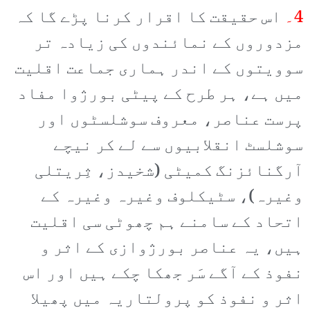
4۔
اس حقیقت کا اقرار کرنا پڑے گا کہ
مزدوروں کے نمائندوں کی زیادہ تر
سوویتوں کے اندر ہماری جماعت اقلیت
میں ہے، ہر طرح کے پیٹی بورژوا مفاد
پرست عناصر، معروف سوشلسٹوں اور
سوشلسٹ انقلابیوں سے لے کر نیچے
آرگنائزنگ کمیٹی (شخیدز، ثِریتلی
وغیرہ)، سٹیکلوف وغیرہ وغیرہ کے
اتحاد کے سامنے ہم چھوٹی سی اقلیت
ہیں، یہ عناصر بورژوازی کے اثر و
نفوذ کے آگے سَر جھکا چکے ہیں اور اس
اثر و نفوذ کو پرولتاریہ میں پھیلا