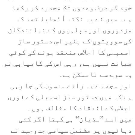
خود کو صرف وعدوں تک محدود کر رکھا
ہے۔ میں نے یہ نکتہ اْٹھایا تھا کہ
مزدوروں اور سپاہیوں کے نمائندگان
کی سوویتوں کے بغیر اس دستور ساز
اسمبلی کا اجلاس منعقد ہونے کی کوئی
ضمانت نہیں ہے، رہی اس کی کامیابی تو
وہ سرے سے ناممکن ہے۔
اور مجھ سے یہ رائے منسوب کی جا رہی
ہے کہ میں دستور ساز اسمبلی کے فوری
اجلاس کے انعقاد کا مخالف ہوں۔
میں اسے ’’ہذیان‘‘ ہی کہتا اگر کئی
دہائیوں پر مشتمل سیاسی جدوجہد نے