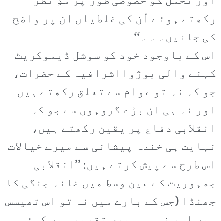
اور تحمل کو خصوصی طور پر مدِ نظر
رکھتے ہوئے اْن کی غلطیاں ان پر واضح
کی جائیں۔ ۔ ۔‘‘
اس کے باوجود خود کو سوشل ڈیموکریٹ
کہنے والی بوژوااشرافیہ کے حضرات،
جو کہ نہ تو عوام سے تعلق رکھتے ہیں
اور نہ ہی ان بڑے گروہوں سے جو کہ
انقلابی دفاع پر یقین رکھتے ہیں،
نہایت ہی خندہ پیشانی سے میرے خیالات
اس طرح سے پیش کرتے ہیں: ’’انقلابی
جمہوریت کے عین وسط میں خانہ جنگی کا
جھنڈا (جس کے بارے میں نہ تو اس تھیسس
میں اور نہ ہی میری تقریر میں کوئی