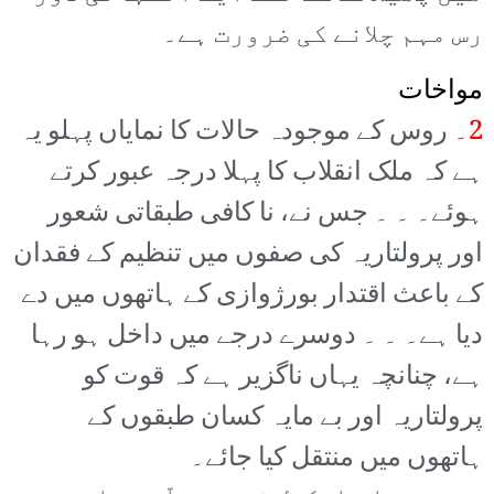
رس مہم چلانے کی ضرورت ہے۔
مواخات
2۔
روس کے موجودہ حالات کا نمایاں پہلو یہ
ہے کہ ملک انقلاب کا پہلا درجہ عبور کرتے
ہوئے۔ ۔ ۔ جس نے، نا کافی طبقاتی شعور
اور پرولتاریہ کی صفوں میں تنظیم کے فقدان
کے باعث اقتدار بورژوازی کے ہاتھوں میں دے
دیا ہے۔ ۔ ۔ دوسرے درجے میں داخل ہو رہا
ہے، چنانچہ یہاں ناگزیر ہے کہ قوت کو
پرولتاریہ اور بے مایہ کسان طبقوں کے
ہاتھوں میں منتقل کیا جائے۔