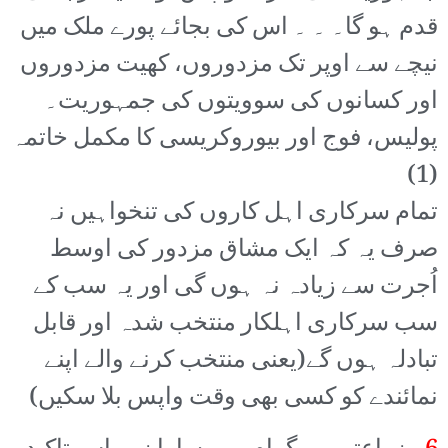
قدم ہو گا۔ ۔ ۔ اس کی بجائے پورے ملک میں
نیچے سے اوپر تک مزدوروں، کھیت مزدوروں
اور کسانوں کی سوویتوں کی جمہوریت۔
پولیس، فوج اور بیوروکریسی کا مکمل خاتمہ
(1)
تمام سرکاری اہل کاروں کی تنخواہیں نہ
صرف یہ کہ ایک مشاق مزدور کی اوسط
اُجرت سے زیادہ نہ ہوں گی اور یہ سب کے
سب سرکاری اہلکار منتخب شدہ اور قابل
تبادلہ ہوں گے(یعنی منتخب کرنے والے اپنے
نمائندے کو کسی بھی وقت واپس بلا سکیں)