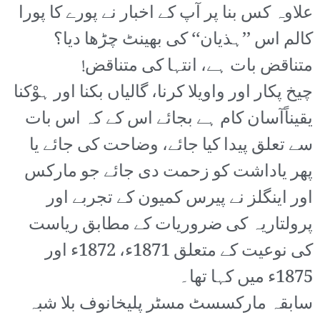
علاوہ کس بنا پر آپ کے اخبار نے پورے کا پورا
کالم اس ’’ہذیان‘‘ کی بھینٹ چڑھا دیا؟
متناقض بات ہے، انتہا کی متناقض!
چیخ پکار اور واویلا کرنا، گالیاں بکنا اور ہوْکنا
یقیناًآسان کام ہے بجائے اس کے کہ اس بات
سے تعلق پیدا کیا جائے، وضاحت کی جائے یا
پھر یاداشت کو زحمت دی جائے جو مارکس
اور اینگلز نے پیرس کمیون کے تجربے اور
پرولتاریہ کی ضروریات کے مطابق ریاست
کی نوعیت کے متعلق 1871ء، 1872ء اور
1875ء میں کہا تھا۔
سابقہ مارکسسٹ مسٹر پلیخانوف بلا شبہ