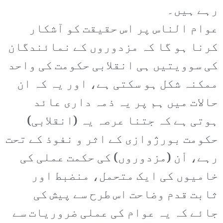
رہے ہیں۔
عوام الناس پر اس حقیقت کو آشکار
کرنا ہو گا کہ مزدوروں کے نمائندگان
کی سوویتیں ہی انقلابی حکومت کی واحد
ممکنہ شکل ہو سکتی ہے، اور یہ کہ ان
حالات میں ہم پر یہ ذمہ داری عائد
ہوتی ہے کہ جتنا عرصہ یہ (انقلابی)
حکومت بورژوازی کے اثر و نفوذ کے تحت
رہے، اْن (مزدوروں) کی حکمت عملی کی
خامیوں کی ایک متحمل، منضبط اور
ثابت قدم وضاحت اس طرح سے پیش کی
جائے کہ یہ عوام کی عملی ضروریات سے