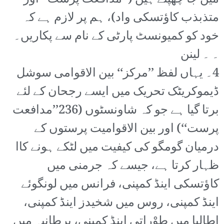
متذبذب کاؤتسکی واد)، ہم پر لازم ہے کہ
خود کو کمیونسٹ پارٹی کے نام سے پکاریں۔
۔ ۔ لینن
4۔ یہاں لفظ ’’مرکز‘‘ بین الاقوامی سوشل
ڈیموکریٹک تحریک میں ایسے رجحان کے لئے
برتا گیا ہے جو کہ شاونسٹوں (236’’مدافعت
پرست‘‘) اور بین الاقوامیت پرستوں کے
درمیان گومگو کی کیفیت میں لٹکے ہونے کاا
ظہار کرتا ہے، جیسے کہ جرمنی میں
کاؤتسکی اینڈ کمپنی، فرانس میں لونگوئے
اینڈ کمپنی، روس میں شخیدز اینڈ کمپنی،
اطالیا میں طوْراتی اینڈ کمپنی، برطانیہ میں