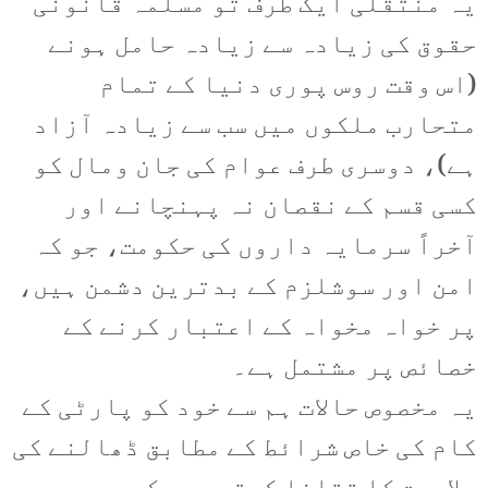
یہ منتقلی ایک طرف تو مسلّمہ قانونی
حقوق کی زیادہ سے زیادہ حامل ہونے
(اس وقت روس پوری دنیا کے تمام
متحارب ملکوں میں سب سے زیادہ آزاد
ہے)، دوسری طرف عوام کی جان ومال کو
کسی قسم کے نقصان نہ پہنچانے اور
آخراً سرمایہ داروں کی حکومت، جو کہ
امن اور سوشلزم کے بدترین دشمن ہیں،
پر خواہ مخواہ کے اعتبار کرنے کے
خصائص پر مشتمل ہے۔
یہ مخصوص حالات ہم سے خود کو پارٹی کے
کام کی خاص شرائط کے مطابق ڈھالنے کی