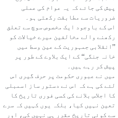
پیش کی جائے کہ یہ عوام کی عملی
ضروریات سے مطابقت رکھتی ہو۔
اس کے باوجود ایک مخصوص سوچ سے تعلق
رکھنے والے مخالفین میرے خیالات کو
’’انقلابی جمہوریت کے عین وسط میں
خانہ جنگی‘‘ کے ایک بلاوے کے طور پر
پیش کر رہے ہیں۔
میں نے عبوری حکومت پر حرف گیری اس
لئے کی ہے کہ اس نے دستور ساز اسمبلی
کا اجلاس بلانے کی کسی فوری تاریخ کا
تعین نہیں کیا، بلکہ یوں کہیں کہ سرے
سے کوئی تاریخ مقرر ہی نہیں کی، اور