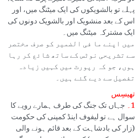
پہلے تو بالشویکوں کی ایک میٹنگ میں، اور
اس کے بعد منشویک اور بالشویک دونوں کی
ایک مشترکہ میٹنگ میں۔
میں اپنے ما فی الضمیر کو صرف مختصر
سے تشریحی نوٹس کے ساتھ شائع کر رہا
ہوں، جو کہ رپورٹ میں کہیں زیادہ
تفصیل سے دیے گئے ہیں۔
تھیسِس
1۔
جہاں تک جنگ کی طرف ہمارے رویے کا
سوال ہے تو لیفوف اینڈ کمپنی کی حکومت
(زار کی بادشاہت کے بعد قائم ہونے والی