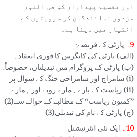
اور تقسیم پیداوار کو فی الفور
مزدور نمائندگان کی سوویتوں کے
اختیار میں دینا ہے۔
9۔
پارٹی کے فریضے:
(الف) پارٹی کی کانگرس کا فوری انعقاد۔
(ب) پارٹی کے پروگرام میں تبدیلیاں، خصوصاً:
(i) سامراج اور سامراجی جنگ کے سوال پر
(ii) ریاست کے بارے ہمارے رویے اور ہمارے
’’کمیون ریاست‘‘ کے مطالبے کے حوالے سے(2)
(ج) پارٹی کے نام کی تبدیلی(3)
10۔
ایک نئی انٹرنیشنل