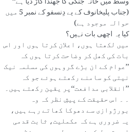
وسط میں خانہ جنگی کا جھنڈا گاڑ دیا ہے‘‘
(جناب پلیخانوف کے یے دِنسفو کے نمبر 5 میں
حوالہ موجود ہے)
کیا یہ اچھی بات نہیں؟
میں لکھتا ہوں، اعلان کرتا ہوں اور اس
بات کی کھل کر وضاحت کرتا ہوں کہ
’’عوام کے ان بڑے گروہوں کی مسلمہ نیک
نیتی کو سامنے رکھتے ہوئے جو کہ
’’انقلابی مدافعت‘‘پر یقین رکھتے ہیں۔
۔ ۔ اس حقیقت کے پیشِ نظر کہ وہ
بورژوازی سے دھوکا کھاتے رہے ہیں،
یہ ضروری ہے کہ مکملیت، ثابت قدمی