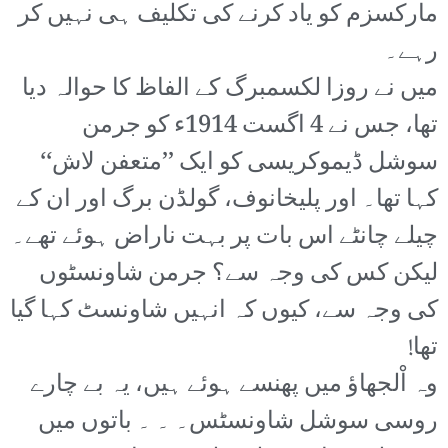
مارکسزم کو یاد کرنے کی تکلیف ہی نہیں کر
رہے۔
میں نے روزا لکسمبرگ کے الفاظ کا حوالہ دیا
تھا، جس نے 4 اگست 1914ء کو جرمن
سوشل ڈیموکریسی کو ایک ’’متعفن لاش‘‘
کہا تھا۔ اور پلیخانوف، گولڈن برگ اور ان کے
چیلے چانٹے اس بات پر بہت ناراض ہوئے تھے۔
لیکن کس کی وجہ سے؟ جرمن شاونسٹوں
کی وجہ سے، کیوں کہ انہیں شاونسٹ کہا گیا
تھا!
وہ اْلجھاؤ میں پھنسے ہوئے ہیں، یہ بے چارے
روسی سوشل شاونسٹس۔ ۔ ۔ باتوں میں