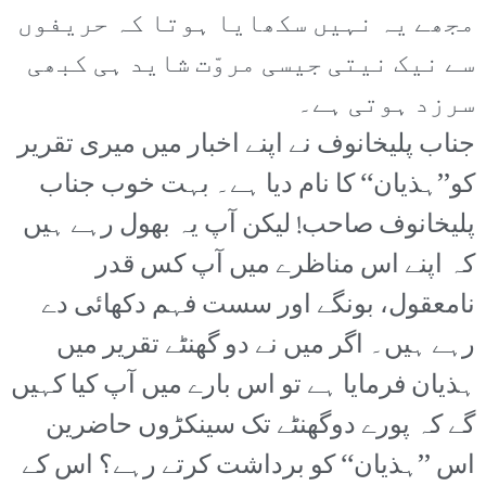
مجھے یہ نہیں سکھایا ہوتا کہ حریفوں
سے نیک نیتی جیسی مروّت شاید ہی کبھی
سرزد ہوتی ہے۔
جناب پلیخانوف نے اپنے اخبار میں میری تقریر
کو’’ہذیان‘‘ کا نام دیا ہے۔ بہت خوب جناب
پلیخانوف صاحب! لیکن آپ یہ بھول رہے ہیں
کہ اپنے اس مناظرے میں آپ کس قدر
نامعقول، بونگے اور سست فہم دکھائی دے
رہے ہیں۔ اگر میں نے دو گھنٹے تقریر میں
ہذیان فرمایا ہے تو اس بارے میں آپ کیا کہیں
گے کہ پورے دوگھنٹے تک سینکڑوں حاضرین
اس ’’ہذیان‘‘ کو برداشت کرتے رہے؟ اس کے