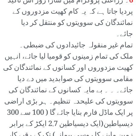
6۔
زراعتی پروگرام میں سارا زور اس تاکید
پردیا جاتا ہے کہ یہ کام کھیت مزدوروں کے
نمائندگان کی سوویتوں کو منتقل کر دیا
جائے۔
تمام غیر منقولہ جائیدادوں کی ضبطی۔
ملک کی تمام زمینوں کو قومیا لیا جائے، انہیں
کھیت مزدوروں اور کسانوں کے نمائندگان کی
مقامی سوویتوں کی صوابدید میں دے دیا
جائے۔ ۔ ۔ بے مایہ کسانوں کے نمائندگان کی
سوویتوں کی علیحدہ تنظیم۔ ہر بڑی اراضی
پر ایک ماڈل فارم بنایا جائے گا ( 100 سے 300
دیسیاطین(ایک دیسیاطین 2.7 ایکڑ کے برابر
زمین ماپنے کا روسی پیمانہ) تک کے رقبے کا،