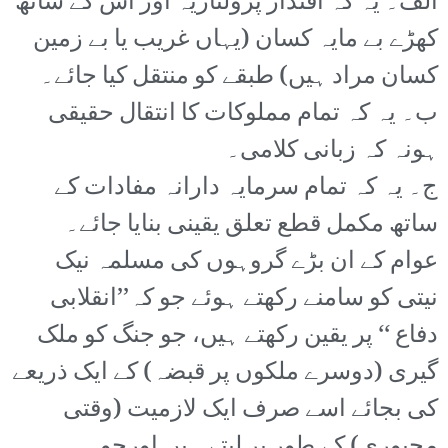
الف۔ یہ کہ اقتدار پرولتاریہ اور اس کے ساتھ
کھڑے بے مایہ کسان (یہاں غریب یا بے زمین
کسان مراد ہیں) طبقے کو منتقل کیا جائے۔
ب۔ یہ کہ تمام مملوکات کا انتقال حقیقی
ہونہ کہ زبانی کلامی۔
ج۔ یہ کہ تمام سرمایہ دارانہ مفادات کے
ساتھ مکمل قطع تعلق یقینی بنایا جائے۔
عوام کے ان بڑے گروہوں کی مسلمہ نیک
نیتی کو سامنے رکھتے ہوئے جو کہ’’انقلابی
دفاع ‘‘ پر یقین رکھتے ہیں، جو جنگ کو ملک
گیری (دوسرے ملکوں پر قبضہ) کے ایک ذریعے
کی بجائے اسے صرف ایک لازمیت (وقتی
مجبوری) کے طور پر لیتے ہیں اورجو