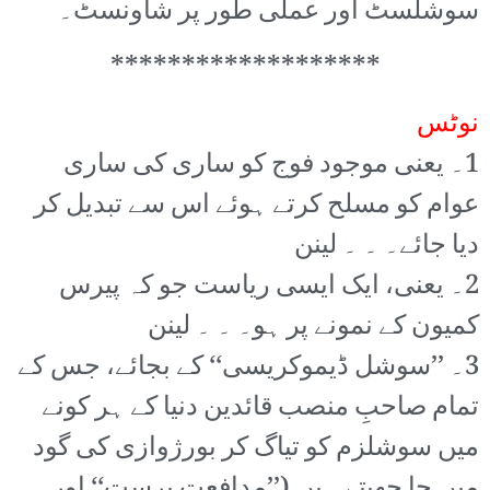
سوشلسٹ اور عملی طور پر شاونسٹ۔
*******************
نوٹس
1۔ یعنی موجود فوج کو ساری کی ساری
عوام کو مسلح کرتے ہوئے اس سے تبدیل کر
دیا جائے۔ ۔ ۔ لینن
2۔ یعنی، ایک ایسی ریاست جو کہ پیرس
کمیون کے نمونے پر ہو۔ ۔ ۔ لینن
3۔ ’’سوشل ڈیموکریسی‘‘ کے بجائے، جس کے
تمام صاحبِ منصب قائدین دنیا کے ہر کونے
میں سوشلزم کو تیاگ کر بورژوازی کی گود
میں جا چھپتے ہیں (’’مدافعت پرست‘‘ اور