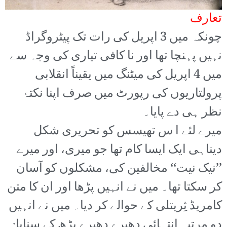
تعارف
چونکہ میں 3 اپریل کی رات تک پیٹروگراڈ
نہیں پہنچا تھا اور نا کافی تیاری کی وجہ سے
میں 4 اپریل کی میٹنگ میں یقیناً انقلابی
پرولتاریوں کی رپورٹ میں صرف اپنا نکتۂ
نظر ہی دے پایا۔
میرے لئے ا س تھیسس کو تحریری شکل
دیناہی ایک ایسا کام تھا جو میری، اور میرے
’’نیک نیت‘‘ مخالفین کی، مشکلوں کو آسان
کر سکتا تھا۔ میں نے انہیں پڑھا اور ان کا متن
کامریڈ ثِریتلی کے حوالے کر دیا۔ میں نے انہیں
دو مرتبہ انتہائی دھیرے دھیرے پڑھ کے سنایا: