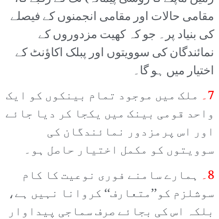
مقامی حالات اور مقامی انجمنوں کے فیصلے
کی بنیاد پر۔ جو کہ کھیت مزدوروں کے
نمائندگان کی سوویتوں اور پبلک اکاؤنٹ کے
اختیار میں ہو گا۔
7۔
ملک میں موجود تمام بینکوں کو ایک
واحد قومی بینک میں یکجا کر دیا جائے
اور اس پرمزدور نمائندگان کی
سوویتوں کو مکمل اختیار حاصل ہو۔
8۔
ہمارے سامنے فوری نوعیت کا کام
سوشلزم کو’’متعارف‘‘ کروانا نہیں ہے،
بلکہ اس کی بجائے صرف سماجی پیداوار