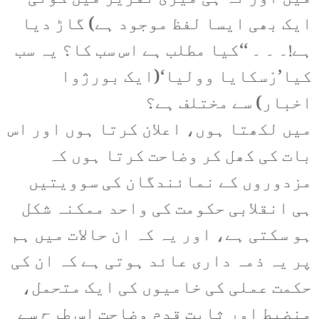
ایک بھی ایسا لفظ موجود ہے) گاڑ دیا
ہے!۔ ۔ ۔ ‘‘کیا مطلب ہے اس سب کا؟ یہ سب
کیا’رْسکایا وولیا‘(ایک بورژوا
اخبار) سے مختلف ہے؟
میں لکھتا ہوں، اعلان کرتا ہوں اور اس
بات کی کھل کر وضاحت کرتا ہوں کہ
مزدوروں کے نمائندگان کی سوویتیں
ہی انقلابی حکومت کی واحد ممکنہ شکل
ہو سکتی ہے، اور یہ کہ ان حالات میں ہم
پر یہ ذمہ داری عائد ہوتی ہے کہ ان کی
حکمت عملی کی خامیوں کی ایک متحمل،
منضبط اور ثابت قدم وضاحت اس طرح سے