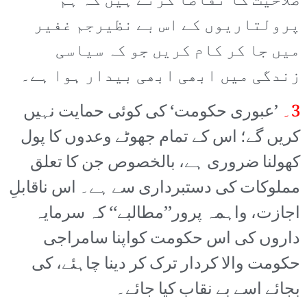
صلاحیت کا تقاضا کرتے ہیں کہ ہم
پرولتاریوں کے اس بے نظیرجم غفیر
میں جا کر کام کریں جو کہ سیاسی
زندگی میں ابھی ابھی بیدار ہوا ہے۔
3۔
’عبوری حکومت‘ کی کوئی حمایت نہیں
کریں گے؛ اس کے تمام جھوٹے وعدوں کا پول
کھولنا ضروری ہے، بالخصوص جن کا تعلق
مملوکات کی دستبرداری سے ہے۔ اس ناقابلِ
اجازت، واہمہ پرور’’مطالبے‘‘ کہ سرمایہ
داروں کی اس حکومت کواپنا سامراجی
حکومت والا کردار ترک کر دینا چاہئے، کی
بجائے اسے بے نقاب کیا جائے۔