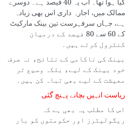
کیا ہوا تھا۔ اب یہ 40 فیصد ہے۔ دوسرے
ممالک میں، اجارہ داری اس بھی زیادہ
ہے، جہاں سرفہرست تین بینک مارکیٹ
کے 60 سے 80 فیصد کے درمیان
کنٹرول کرتے ہیں۔
بینک کی ناکامی کے نتائج، نہ صرف
خود بینک کے لیے، بلکہ وسیع تر
معیشت کے لیے بھی تباہ کن ہیں۔
ریاست انہیں بچانے پہنچ گئی
اس کا مطلب یہ بھی ہے کہ
ریگولیٹرز اور حکومتوں کو بار