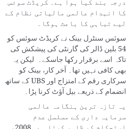
درجہ بند کیا ہوا ہے۔ کریڈٹ سوئس
کا انہدام عالمی مالیاتی نظام کے
لیے تباہی کا باعث ہوگا۔
سوئس سنٹرل بینک نے کریڈٹ سوئس کو
54 بلین ڈالر کی گارنٹی کی پیشکش کی
تاکہ اسے برقرار رکھا جاسکے۔ لیکن یہ
بھی کافی نہیں تھا۔ آخر کار، بینک کو
سرکاری رقم کے امتزاج اور UBS کے ساتھ
انضمام کے ذریعے بیل آؤٹ کرنا پڑا۔
یہ تازہ ترین ہنگامہ عالمی
سرمایہ داری کے مسلسل عدم
استحکام کو ظاہر کرتا ہے۔ 2008ء