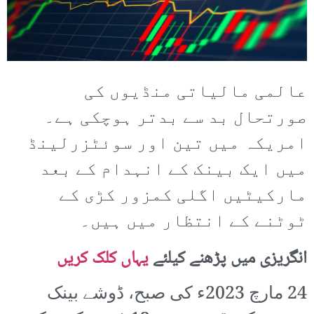
عالمی مالیاتی منڈیوں کی
صورتحال بد سے بدتر ہوچکی ہے۔
امریکہ میں تین اور سوئٹزرلینڈ
میں ایک بینک کے انہدام کے بعد
مارکیٹیں اگلی کمزور کڑی کے
ٹوٹنے کے انتظار میں ہیں۔
انگریزی میں پڑھنے کیلئے
یہاں کلک کریں
24 مارچ 2023ء کی صبح، ڈوشے بینک