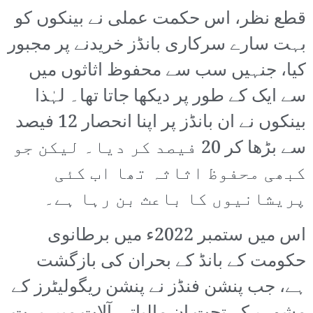
قطع نظر، اس حکمت عملی نے بینکوں کو
بہت سارے سرکاری بانڈز خریدنے پر مجبور
کیا، جنہیں سب سے محفوظ اثاثوں میں
سے ایک کے طور پر دیکھا جاتا تھا۔ لہٰذا
بینکوں نے ان بانڈز پر اپنا انحصار 12 فیصد
سے بڑھا کر 20 فیصد کر دیا۔ لیکن جو
کبھی محفوظ اثاثہ تھا اب کئی
پریشانیوں کا باعث بن رہا ہے۔
اس میں ستمبر 2022ء میں برطانوی
حکومت کے بانڈ کے بحران کی بازگشت
ہے، جب پنشن فنڈز نے پنشن ریگولیٹرز کے