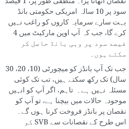
نقصان اٹھانا پڑا۔ منطقی طور پر، 1 فیصد
سود پر 10 سالہ امریکی حکومتی بانڈ
بہت سارے سرمایہ کاروں کو راغب نہیں
کرے گا، جب کہ آپ اوپن مارکیٹ میں 4
فیصد سود پر وہی بانڈ حاصل کر
سکتے ہوں۔
جب تک آپ بانڈز کو میچورٹی (10، 20، 30
سال) تک رکھ سکتے ہیں، تب تک کوئی
مسئلہ نہیں ہے۔ تاہم، اگر آپ کو انہیں
موجودہ حالات میں بیچنا ہے، تو آپ کو
نقصان پر بانڈز فروخت کرنا ہوں گے۔
اس طرح کے نقصانات سے SVB کو