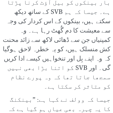
بار بینکوں کو بیل آؤٹ کرنا پڑتا
ہے۔ جیسا کہ ہم SVB کے ساتھ دیکھ
سکتے ہیں، بینکوں کے اس کردار کی وجہ
سے معیشت کا دم گُھٹ رہا ہے۔ وہ
کمپنیاں جن سے ڈھائی لاکھ سے زائد محنت
کش منسلک ہیں، کو یہ خطرہ لاحق ہوگیا
کہ وہ اپنے بِل اور تنخواہیں کیسے ادا کریں
گی۔ اور SVB کو اتنا بڑا بھی نہیں
سمجھا جاتا تھا کہ وہ پورے نظام
کو متاثر کر سکتا ہے۔
جیسا کہ وولف نے کہا ہے: ”بینکنگ
کا یہ چہرہ بھی عیاں ہو گیا ہے کہ