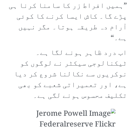
”ہمیں افراط زر کا سامنا کرنا ہی
پڑے گا۔ کاش ایسا کرنے کا کوئی
آرام دہ طریقہ ہوتا۔ مگر نہیں
ہے۔“
اب درد ظاہر ہونے لگا ہے۔
ٹیکنالوجی سیکٹر نے لوگوں کو
نوکریوں سے نکالنا شروع کر دیا
ہے، اور تعمیراتی شعبے کو بھی
تکلیف محسوس ہونے لگی ہے۔