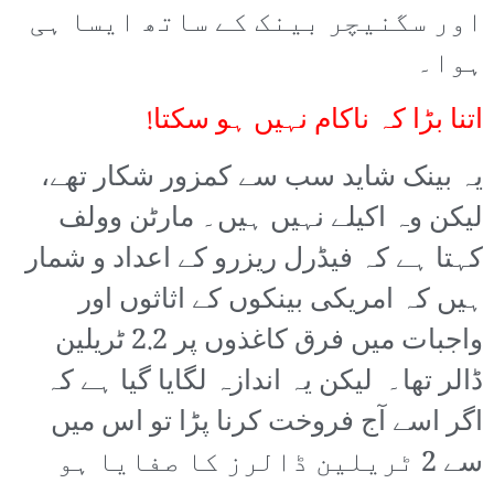
اور سگنیچر بینک کے ساتھ ایسا ہی
ہوا۔
اتنا بڑا کہ ناکام نہیں ہو سکتا!
یہ بینک شاید سب سے کمزور شکار تھے،
لیکن وہ اکیلے نہیں ہیں۔ مارٹن وولف
کہتا ہے کہ فیڈرل ریزرو کے اعداد و شمار
ہیں کہ امریکی بینکوں کے اثاثوں اور
واجبات میں فرق کاغذوں پر 2.2 ٹریلین
ڈالر تھا۔ لیکن یہ اندازہ لگایا گیا ہے کہ
اگر اسے آج فروخت کرنا پڑا تو اس میں
سے 2 ٹریلین ڈالرز کا صفایا ہو