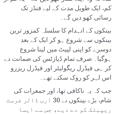
کم، ایک طویل مدت کے لیے فنڈز تک
رسائی کھو دیں گے۔
بینکوں کے انہدام کا سلسلہ کمزور ترین
بینکوں سے شروع ہو کر ایک کے بعد
دوسرے کو اپنی لپیٹ میں لینا شروع
ہوگیا۔ صرف تمام ڈپازٹس کی ضمانت دے
کر ہی فیڈرل ریگولیٹر اور فیڈرل ریزرو
اس لہر کو روک سکتے تھے۔
جب کہ یہ ناکافی تھا، اور جمعرات کی
شام، بڑے بینکوں نے 30 ارب ڈالر فرسٹ
ریپبلک کو دے دیے، جس سے ایسا