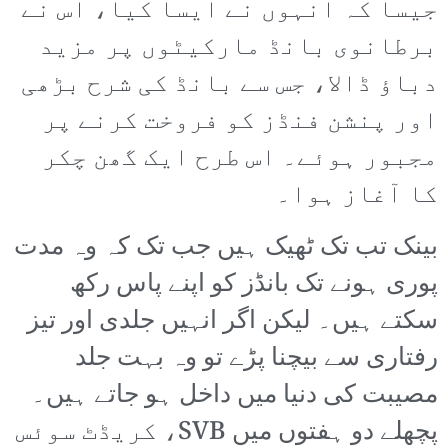
جیسا کہ انہوں نے ایسا کیا، اس نے
برطانوی بانڈ مارکیٹوں پر مزید
دباؤ ڈالا، جس سے بانڈ کی شرح بڑھی
اور پنشن فنڈز کو فروخت کرنے پر
مجبور ہوئے۔ اس طرح ایک گھن چکر
کا آغاز ہوا۔
بینک تب تک ٹھیک ہیں جب تک کہ وہ مدت
پوری ہونے تک بانڈز کو اپنے پاس رکھ
سکتے ہیں۔ لیکن اگر انہیں جلدی اور تیز
رفتاری سے بیچنا پڑے تو وہ بہت جلد
مصیبت کی دنیا میں داخل ہو جاتے ہیں۔
پچھلے دو ہفتوں میں SVB، کریڈٹ سوئس