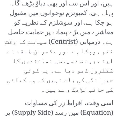
ہیں، اور اس سے اور بھی دباؤ بڑھے گا۔
پہلے ہی، کمیونزم نوجوانوں میں مقبول
ہو چکا ہے، اور سوشلزم کے نظریے کو
معاشرے میں بڑے پیمانے پر حمایت حاصل
ہے۔ درمیانی (Centrist) سیاست کا وقت
ختم ہوچکا ہے اور حکمران طبقے نے
اپنے بہت سے سیاسی نمائندوں کا
کنٹرول کھو دیا ہے۔ یہ کوئی
حیرانگی کی بات نہیں کہ وہ کھائی
کی جانب لڑھک رہے ہیں۔
اسی وقت، افراط زر کی مساوات
(Equation) میں رسد (Supply Side) پر