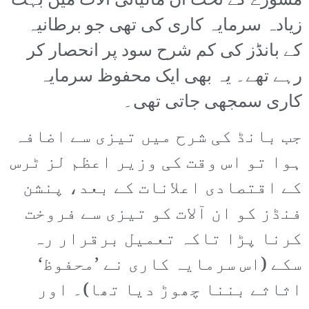
مشورے کے تحت ان مالیاتی آلات میں بہت
زیادہ سرمایہ کاری کی تھی جو برطانیہ
کے بانڈز کی کم شرح سود پر انحصار کر
رہے تھے۔ یہ بھی ایک محفوظ سرمایہ
کاری سمجھی جاتی تھی۔
جب بانڈ کی شرح میں تیزی سے اضافہ
ہوا تو اس وقت کی وزیر اعظم لز ٹرس
کے اقتصادی اعلانات کے بعد، پنشن
فنڈز کو ان آلات کو تیزی سے فروخت
کرنا پڑا تاکہ تعمیل برقرار رہ
سکے (اس سرمایہ کاری نے ’محفوظ‘
اثاثے بننا چھوڑ دیا تھا)۔ اور