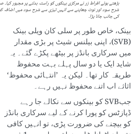
بڑھتے ہوئے افراط زر نے مرکزی بینکوں کو راستہ بدلنے پر مجبور کیا۔ ص
شرح سود اور نوٹ چھاپنے سے انہیں تیزی سے شرح سود میں اضافہ کر
کی جانب جانا پڑا۔
بینک، خاص طور پر سلی کان ویلی بینک
(SVB)، اپنی بیلنس شیٹ پر بڑی مقدار
میں سرکاری بانڈز پر بیٹھے پکڑے گئے۔ یہ
شاید ایک یا دو سال پہلے بہت محفوظ
طریقہ کار تھا۔ لیکن یہ ’انتہائی محفوظ‘
اثاثے اب اتنے محفوظ نہیں رہے۔
جبSVB کو بینکوں سے نکالے جا رہے
ڈپازٹس کو پورا کرنے کے لیے سرکاری بانڈز
کو بیچنے کی ضرورت پڑی، تو انہیں کافی