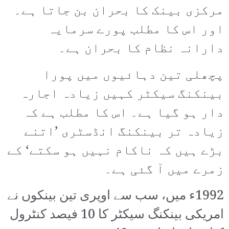
مرکزی بینک کا بحران بن جاتا ہے۔
اور اس کا مطلب پورے سرمایہ
دارانہ نظام کا بحران ہے۔
پچھلی تین دہائیوں میں پورا
بینکنگ سیکٹر کہیں زیادہ اجارہ
دار ہو گیا ہے۔ اس کا مطلب ہے کہ
زیادہ تر بینکنگ انڈسٹری ’اتنے
بڑے ہیں کہ ناکام نہیں ہو سکتے‘ کے
زمرے میں آ گئی ہے۔
1992ء میں، سب سے اوپری تین بینکوں نے
امریکی بینکنگ سیکٹر کا 10 فیصد کنٹرول