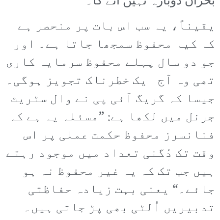
بحران دوبارہ نہیں آئے گا۔
یقیناً، یہ سب اس بات پر منحصر ہے
کہ کیا محفوظ سمجھا جاتا ہے۔ اور
جو دو سال پہلے محفوظ سرمایہ کاری
تھی وہ آج ایک خطرناک تجویز ہوگی۔
جیسا کہ گریگ آئی پی نے وال سٹریٹ
جرنل میں لکھا ہے: ”مسئلہ یہ ہے کہ
فنانسرز محفوظ حکمت عملی پر اس
وقت تک دُگنی تعداد میں موجود رہتے
ہیں جب تک کہ یہ غیر محفوظ نہ ہو
جائے۔“ یعنی بہت زیادہ حفاظتی
تدبیریں اُلٹی بھی پڑ جاتی ہیں۔