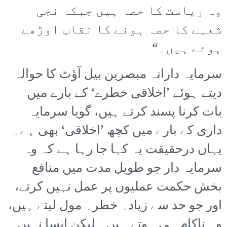
وہ ریاست کا حصہ ہیں جبکہ نجی
شعبے کا حصہ ہونے کا نقاب اوڑھے
ہوئے ہیں۔“
سرمایہ دارانہ مبصرین بیل آؤٹ کا حوالہ
دیتے ہوئے ’اخلاقی خطرے‘ کے بارے میں
بات کرنا پسند کرتے ہیں، گویا سرمایہ
داری کے بارے میں کچھ ’اخلاقی‘ بھی ہے۔
یہاں درحقیقت یہ کہا جا رہا ہے کہ وہ
سرمایہ دار جو طویل مدت میں منافع
بخش حکمت عملیوں پر عمل نہیں کرتے،
اور جو حد سے زیادہ خطرہ مول لیتے ہیں،
وہ ناکام ہی ہوتے ہیں۔ لیکن ایسا نہیں