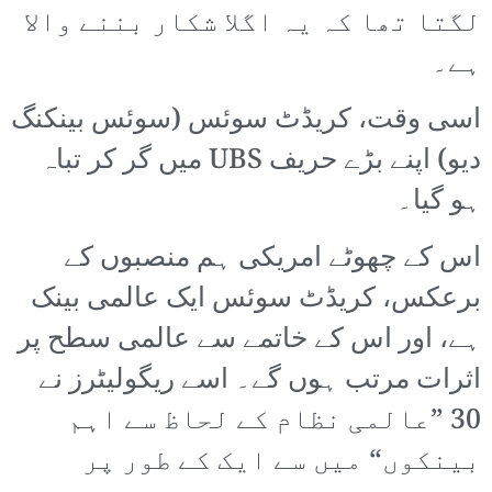
لگتا تھا کہ یہ اگلا شکار بننے والا
ہے۔
اسی وقت، کریڈٹ سوئس (سوئس بینکنگ
دیو) اپنے بڑے حریف UBS میں گر کر تباہ
ہو گیا۔
اس کے چھوٹے امریکی ہم منصبوں کے
برعکس، کریڈٹ سوئس ایک عالمی بینک
ہے، اور اس کے خاتمے سے عالمی سطح پر
اثرات مرتب ہوں گے۔ اسے ریگولیٹرز نے
30 ”عالمی نظام کے لحاظ سے اہم
بینکوں“ میں سے ایک کے طور پر