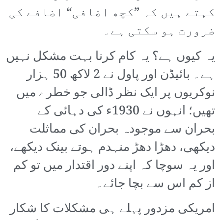
کہتے ہیں کہ ”کچھ اضافی“ اضافے کی
ضرورت ہو سکتی ہے۔
یہ کیوں ہے؟ یہ کام کرنا بہت مشکل نہیں
ہے۔ بائیڈن اور پاول نے 2 لاکھ 50 ہزار
نوکریوں پر ایک نظر ڈالی جو خطرے میں
تھیں؛ انہوں نے 1930ء کی دہائی کے
بحران سے موجودہ بحران کی مماثلت
دیکھی، دھڑا دھڑ منہدم ہوتے بینک دیکھے،
اور یہ سوچا کہ اپنے دور اقتدار میں تو کم
از کم اس سے بچا جائے۔
امریکی مزدور پہلے ہی مشکلات کا شکار