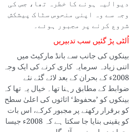
دیوالیہ ہونے کا خطرہ تھا، جس کی
وجہ سے وہ اپنی منحوس سٹاک پیشکش
شروع کرنے پر مجبور ہوئے۔
اُلٹی پڑ گئیں سب تدبیریں
بینکوں کی جانب سے بانڈ مارکیٹ میں
اتنی زیادہ سرمایہ کاری کرنے کی ایک وجہ
2008ء کے بحران کے بعد لائے گئے نئے
ضوابط کے مطابق رہنا تھا۔ خیال یہ تھا کہ
بینکوں کو ’محفوظ‘ اثاثوں کی اعلیٰ سطح
کو برقرار رکھنے پر مجبور کرکے، اس بات
کو یقینی بنایا جا سکتا ہے کہ 2008ء جیسا