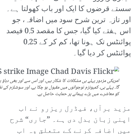
سستے قرضوں کا ایک اور باب کھولتا ہے۔
اور تازہ ترین شرح سود میں اضافہ، جو
اس ہفتے کیا گیا، جس کا مقصد 0.5 فیصد
پوائنٹس تک ہونا تھا، کم کر کے 0.25
پوائنٹس کر دیا گیا۔
امریکی مزدور پہلے ہی مشکلات کا شکار ہیں، اور اس سے اور بھی دباؤ ب
گا۔ پہلے ہی، کمیونزم نوجوانوں میں مقبول ہو چکا ہے، اور سوشلزم کے ن
کو معاشرے میں بڑے پیمانے پر حمایت حاصل ہے۔
مزید برآں، فیڈرل ریزرو نے اب
اپنی زبان بدل دی ہے۔ ”جاری“ شرح
میں اضافہ کرنے کے متعلق وہ اب