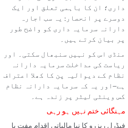
داری؛ ان کا باہمی تعلق اور ایک
دوسرے پر انحصار: یہ سب اجارہ
دارانہ سرمایہ داری کو واضح طور
پر بیان کرتے ہیں۔
منڈی اس کو نہیں سنبھال سکتی۔ اور
ریاست کی مداخلت سرمایہ دارانہ
نظام کے دیوالیہ پن کا کھلا اعتراف
ہے–اور یہ کہ سرمایہ دارانہ نظام
کس وینٹی لیٹر پر زندہ ہے۔
مہنگائی ختم نہیں ہو رہی
فیڈرل ریزرو کا نیا مالیاتی اقدام مفت یا