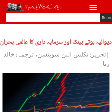
Sear
دیوالیہ ہوتے بینک اور سرمایہ داری کا عالمی بحران
|تحریر: نکلس البن سوینسن، ترجمہ: خالد
رتا|