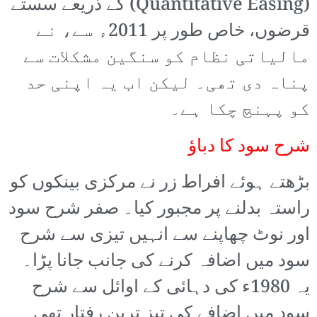
(Quantitative Easing) کے ذریعے سستے
قرضوں، خاص طور پر 2011ء سے، نے
مالیاتی نظام کو سنگین مشکلات سے
پناہ دی تھی۔ لیکن اب یہ اپنی حد
کو پہنچ چکا ہے۔
شرح سود کا دباؤ
بڑھتے ہوئے افراط زر نے مرکزی بینکوں کو
راستہ بدلنے پر مجبور کیا۔ صفر شرح سود
اور نوٹ چھاپنے سے انہیں تیزی سے شرح
سود میں اضافہ کرنے کی جانب جانا پڑا۔
یہ 1980ء کی دہائی کے اوائل سے شرح
سود میں اضافے کی تیز ترین رفتار تھی۔