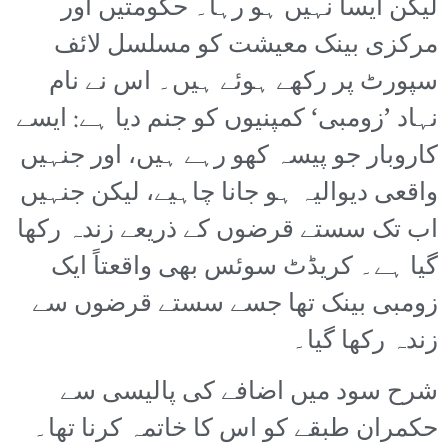
لیکن ایسا نہیں ہو رہا۔ حکومتیں اور
مرکزی بینک معیشت کو مسلسل لائف
سپورٹ پر رکھے ہوئے ہیں۔ اس نے نام
نہاد ’زومبی‘ کمپنیوں کو جنم دیا ہے: ایسے
کاروبار جو پیسہ کھو رہے ہیں، اور جنہیں
واقعی دیوالیہ ہو جانا چاہیے، لیکن جنہیں
اب تک سستے قرضوں کے ذریعے زندہ رکھا
گیا ہے۔ کریڈٹ سوئس بھی واقعتاً ایک
زومبی بینک تھا جسے سستے قرضوں سے
زندہ رکھا گیا۔
شرح سود میں اضافے کی پالیسی سے
حکمران طبقے کو اس کا خاتمہ کرنا تھا۔