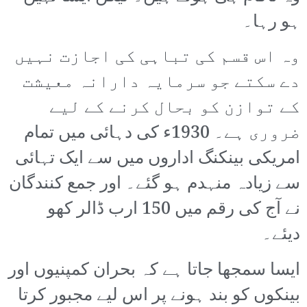
ہو رہا۔
وہ اس قسم کی تباہی کی اجازت نہیں
دے سکتے جو سرمایہ دارانہ معیشت
کے توازن کو بحال کرنے کے لیے
ضروری ہے۔ 1930ء کی دہائی میں تمام
امریکی بینکنگ اداروں میں سے ایک تہائی
سے زیادہ منہدم ہو گئے۔ اور جمع کنندگان
نے آج کی رقم میں 150 ارب ڈالر کھو
دیئے۔
ایسا سمجھا جاتا ہے کہ بحران کمپنیوں اور
بینکوں کو بند ہونے پر اس لیے مجبور کرتا