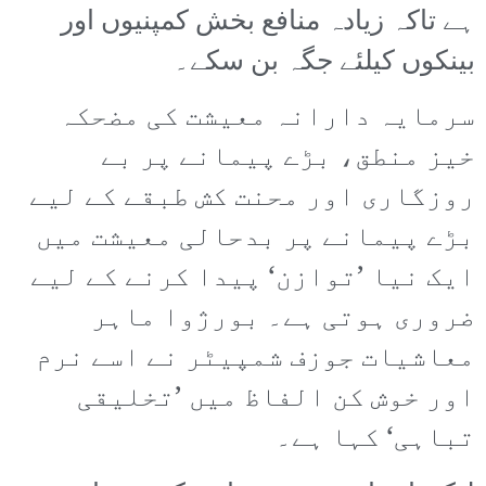
ہے تاکہ زیادہ منافع بخش کمپنیوں اور
بینکوں کیلئے جگہ بن سکے۔
سرمایہ دارانہ معیشت کی مضحکہ
خیز منطق، بڑے پیمانے پر بے
روزگاری اور محنت کش طبقے کے لیے
بڑے پیمانے پر بدحالی معیشت میں
ایک نیا ’توازن‘ پیدا کرنے کے لیے
ضروری ہوتی ہے۔ بورژوا ماہر
معاشیات جوزف شمپیٹر نے اسے نرم
اور خوش کن الفاظ میں ’تخلیقی
تباہی‘ کہا ہے۔