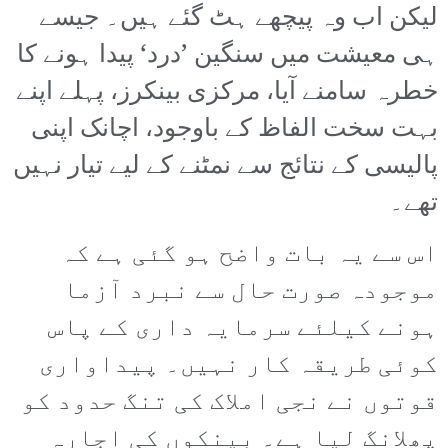
لیکن اب وہ پیچھے ہٹ گئے ہیں۔ جیسے
ہی معیشت میں سنگین ’درد‘ پیدا ہونے کا
خطرہ سامنے آیا، مرکزی بینکرز، پہلے اپنے
بہت سخت الفاظ کے باوجود، اچانک اپنی
پالیسی کے نتائج سے نمٹنے کے لیے تیار نہیں
تھے۔
اس سے یہ بات واضح ہو گئی ہے کہ
موجودہ صورت حال سے نبرد آزما
ہونے کیلئے سرمایہ داری کے پاس
کوئی طریقہ کار نہیں۔ پیداواری
قوتوں نے نجی املاک کی تنگ حدود کو
پھلانگ لیا ہے۔ بینکوں کی اجارہ