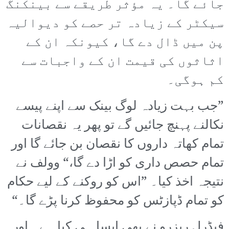
جائے گا۔ یہ مؤثر طریقے سے بینکنگ
سیکٹر کے زیادہ تر حصے کو دیوالیہ
پن میں ڈال دے گا، کیونکہ ان کے
اثاثوں کی قیمت ان کے واجبات سے
کم ہوگی۔
”جب بہت زیادہ لوگ بینک سے اپنے پیسے
نکالنے پہنچ جائیں گے تو پھر یہ نقصانات
تمام کھاتہ داروں کا نقصان بن جائے گا اور
تمام حصص داری کو اڑا دے گا،“ وولف نے
نتیجہ اخذ کیا۔ ”اس کو روکنے کے لیے حکام
کو تمام ڈپازٹس کو محفوظ کرنا پڑے گا۔“
فیڈرل ریزرو نے بھی ایسا ہی کیا ہے۔ اور