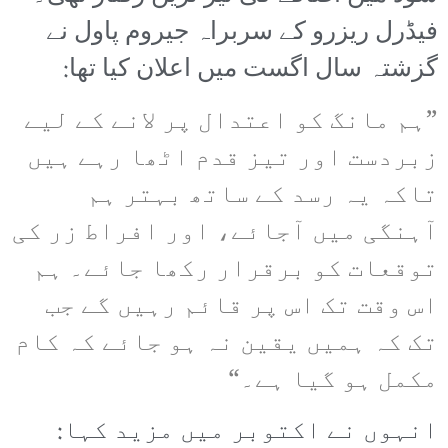
فیڈرل ریزرو کے سربراہ جیروم پاول نے
گزشتہ سال اگست میں اعلان کیا تھا:
”ہم مانگ کو اعتدال پر لانے کے لیے
زبردست اور تیز قدم اٹھا رہے ہیں
تاکہ یہ رسد کے ساتھ بہتر ہم
آہنگی میں آجائے، اور افراط زر کی
توقعات کو برقرار رکھا جائے۔ ہم
اس وقت تک اس پر قائم رہیں گے جب
تک کہ ہمیں یقین نہ ہو جائے کہ کام
مکمل ہو گیا ہے۔“
انہوں نے اکتوبر میں مزید کہا: