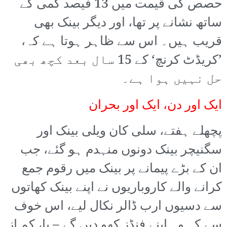
حصص کی قیمت میں 13 فیصد کمی کے
ساتھ نشانے پر تھا، اور دیگر بینک بھی
قریب ہیں۔ اس سے ظاہر ہوتا ہے کہ،
’کریڈٹ کرنچ‘ کے 15 سال بعد کچھ بھی
حل نہیں ہوا ہے۔
ایک اور دن، ایک اور بحران
پچھلے ہفتے، سلی کان ویلی بینک اور
سگنیچر بینک دونوں منہدم ہو گئے، جب
ان کے بڑے پیمانے پر بینک میں رقوم جمع
کرانے والے کاروباریوں نے اپنے بینک کھاتوں
سے دسیوں ارب ڈالر نکال لیے، اس خوف
سے کہ وہ اپنے فنڈز کھو دیں گے – یا، کم از