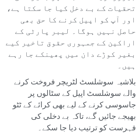
تحقیات کے بے دخل کیا جا سکتا ہے،
اور آپ کو اپیل کرنے کا حق بھی
حاصل نہیں ہوگا۔ لیبر پارٹی کے
اراکین کے جمہوری حقوق تاخیر کیے
بغیر کوڑے دان میں پھینکے جا رہے
ہیں۔
بلاشبہ سوشلسٹ لٹریچر فروخت کرنے
والے سوشلسٹ اپیل کے سٹالوں پر
جاسوسی کرنے کے لیے بھی کرائے کے ٹٹو
بھیجے جائیں گے، تاکہ بے دخلی کی
فہرست کو ترتیب دیا جا سکے۔