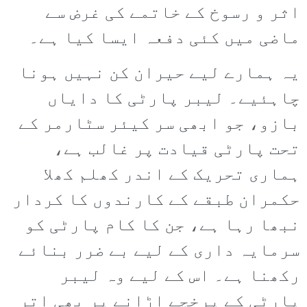
اثر و رسوخ کے خاتمے کی غرض سے
ماضی میں کئی دفعہ ایسا کیا ہے۔
یہ ہمارے لیے حیران کن نہیں ہونا
چاہئیے۔ لیبر پارٹی کا دایاں
بازو، جو ابھی سر کیئر سٹارمر کے
تحت پارٹی قیادت پر غالب ہے،
ہماری تحریک کے اندر کھلم کھلا
حکمران طبقے کے کارندوں کا کردار
نبھا رہا ہے، جن کا کام پارٹی کو
سرمایہ داری کے لیے بے ضرر بنائے
رکھنا ہے۔ اس کے لیے وہ لیبر
پارٹی کے پرخچے اڑانے پر بھی اتر