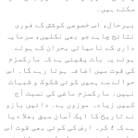
سکتے ہیں۔
بہرحال، اس خصوصی کوشش کے فوری
نتائج چاہے جو بھی نکلیں، سرمایہ
داری کے نامیاتی بحران کے ہوتے
ہوئے یہ بات یقینی ہے کہ مارکسزم
کی قوت میں اضافہ ہوتا رہے گا۔ اس
حوالے سے ہمیں کوئی شکوک و شبہات
نہیں۔ مارکسزم ماضی کی نسبت آج
کہیں زیادہ موزوں ہے۔ دائیں بازو
نے تاریخ کا ایک آسان سبق بھلا دیا
ہے کہ؛ کرہ ارض کی کوئی بھی قوت اس