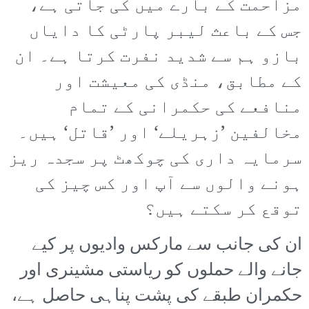
مزاحمت کے بارے میں کی جاتی ہے،
جس کے باعث لیبر پارٹی کا دایاں
بازو ہم سے شدید نفرت کرتا ہے۔ ان
کے مطابق، منڈی کی معیشت اور
منافعے کی حکمرانی کے تمام
مخالفین ’زہریلے‘ اور ’قاتل‘ ہیں۔
سرمایہ داری کی چوکھٹ پر سجدہ ریز
ہونے والوں سے آپ اور کس چیز کی
توقع کر سکتے ہیں؟
ان کی جانب سے مارکس وادیوں پر کیے
جانے والے حملوں کو ریاستی مشینری اور
حکمران طبقے کی پشت پناہی حاصل ہے،