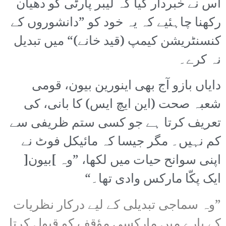
اس نے خبردار کیا کہ لیبر پارٹی کو دھیان
رکھنا چاہئیے کہ یہ خود کو ”دانشوروں کے
کنسنٹریشن کیمپ (قید خانے)“ میں تبدیل
نہ کرے۔
دایاں بازو آج بھی اینورین بیون، قومی
شعبہ صحت (این ایچ ایس) کا بانی، کی
تعریف کرتا ہے جو کسی ستم ظریفی سے
کم نہیں۔ مگر جیسا کہ مائیکل فوٹ نے
اپنی سوانح حیات میں لکھا، ”وہ ]بیون[
ایک پکّا مارکس وادی تھا۔“
”وہ سماجی تبدیلی کے لیے درکار نظریات
کے بارے میں مارکسی مؤقف کو قبول کرتا