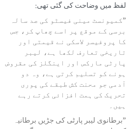
لفظ میں وضاحت کی گئی تھی:
”کمیونسٹ مینی فیسٹو کی صد سالہ
برسی کے موقع پر اسے چھاپ کر، جس
کا پروفیسر لاسکی نے قیمتی اور
تاریخی تعارف لکھا ہے، لیبر
پارٹی مارکس اور اینگلز کی مقروض
ہونے کو تسلیم کرتی ہے، وہ دو
آدمی جو محنت کش طبقے کی پوری
تحریک کی ہمت افزائی کرتے رہے
ہیں۔
”برطانوی لیبر پارٹی کی جڑیں برطانیہ