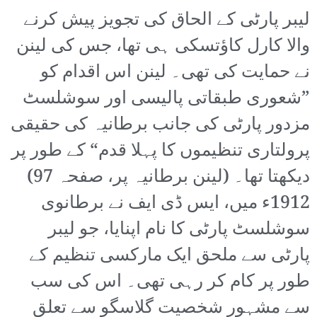
لیبر پارٹی کے الحاق کی تجویز پیش کرنے
والا کارل کاؤتسکی ہی تھا، جس کی لینن
نے حمایت کی تھی۔ لینن اس اقدام کو
”شعوری طبقاتی پالیسی اور سوشلسٹ
مزدور پارٹی کی جانب برطانیہ کی حقیقی
پرولتاری تنظیموں کا پہلا قدم“ کے طور پر
دیکھتا تھا۔ (لینن برطانیہ پر، صفحہ 97)
1912ء میں، ایس ڈی ایف نے برطانوی
سوشلسٹ پارٹی کا نام اپنایا، جو لیبر
پارٹی سے ملحق ایک مارکسی تنظیم کے
طور پر کام کر رہی تھی۔ اس کی سب
سے مشہور شخصیت گلاسگو سے تعلق