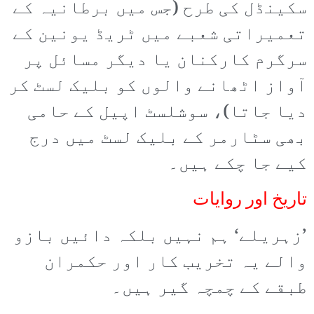
سکینڈل کی طرح (جس میں برطانیہ کے
تعمیراتی شعبے میں ٹریڈ یونین کے
سرگرم کارکنان یا دیگر مسائل پر
آواز اٹھانے والوں کو بلیک لسٹ کر
دیا جاتا)، سوشلسٹ اپیل کے حامی
بھی سٹارمر کے بلیک لسٹ میں درج
کیے جا چکے ہیں۔
تاریخ اور روایات
’زہریلے‘ ہم نہیں بلکہ دائیں بازو
والے یہ تخریب کار اور حکمران
طبقے کے چمچہ گیر ہیں۔