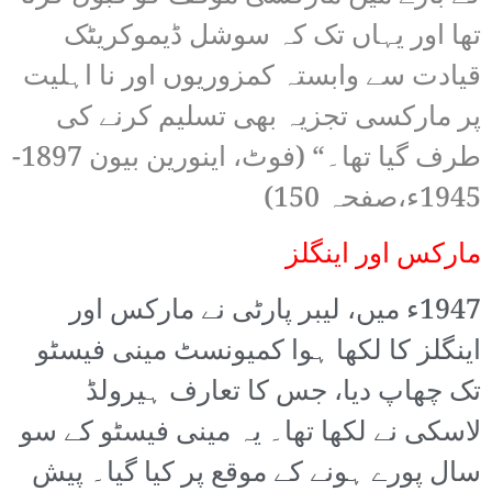
تھا اور یہاں تک کہ سوشل ڈیموکریٹک
قیادت سے وابستہ کمزوریوں اور نا اہلیت
پر مارکسی تجزیہ بھی تسلیم کرنے کی
طرف گیا تھا۔“ (فوٹ، اینورین بیون 1897-
1945ء،صفحہ 150)
مارکس اور اینگلز
1947ء میں، لیبر پارٹی نے مارکس اور
اینگلز کا لکھا ہوا کمیونسٹ مینی فیسٹو
تک چھاپ دیا، جس کا تعارف ہیرولڈ
لاسکی نے لکھا تھا۔ یہ مینی فیسٹو کے سو
سال پورے ہونے کے موقع پر کیا گیا۔ پیش