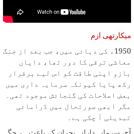
میکارتھی ازم
1950ء کی دہائی میں، جب بعد از جنگ
معاشی ترقی کا دور تھا، دایاں
بازو اپنی طاقت کو اس لیے برقرار
رکھ پایا کیونکہ سرمایہ داری میں
بعض اصلاحات کی گنجائش موجود تھی۔
مگر ابھی صورتحال میں ڈرامائی
تبدیلی آ چکی ہے۔
آج، سرمایہ دارانہ بحران کے باعث ہر جگہ