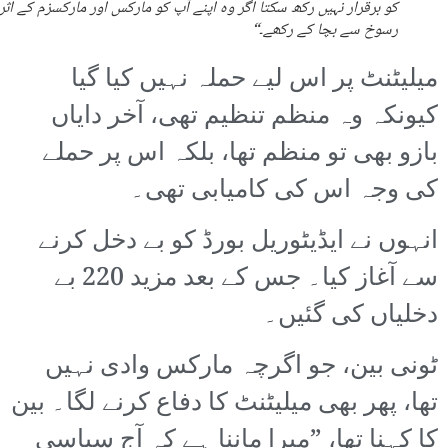
کو برقرار نہیں رکھ سکتا اگر وہ اپنے آپ کو مارکس اور مارکسزم کے اثر 
رسوخ سے بچا کے رکھے۔“
میلیٹنٹ پر اس لیے حملہ نہیں کیا گیا
کیونکہ وہ منظم تنظیم تھی، آخر دایاں
بازو بھی تو منظم تھا، بلکہ اس پر حملے
کی وجہ اس کی کامیابی تھی۔
انہوں نے ایڈیٹوریل بورڈ کو بے دخل کرنے
سے آغاز کیا۔ جس کے بعد مزید 220 بے
دخلیاں کی گئیں۔
ٹونی بین، جو اگرچہ مارکس وادی نہیں
تھا، پھر بھی میلیٹنٹ کا دفاع کرنے لگا۔ بین
کا کہنا تھا، ”میرا ماننا ہے کہ آج سیاسی