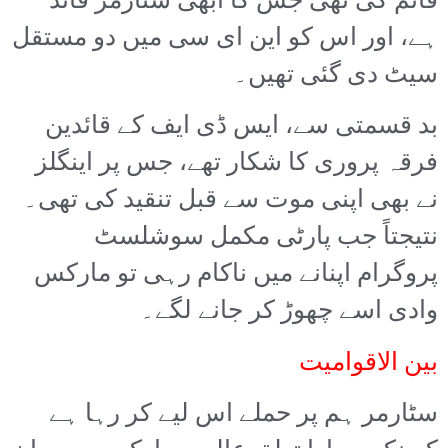
قائم کی تھی جس کا ابھی سٹارمر قائد
ہے، اور اس کو این ای سی میں دو مستقل
سیٹ دی گئی تھیں۔
بد قسمتی سے، ایس ڈی ایف کے قائدین
فرقہ پروری کا شکار تھے، جس پر اینگلز
نے بھی اپنی موت سے قبل تنقید کی تھی۔
نتیجتاً جب پارٹی مکمل سوشلسٹ
پروگرام اپنانے میں ناکام رہی تو مارکس
وادی اسے چھوڑ کر جانے لگے۔
بین الاقوامیت
سٹارمر ہم پر حملے اس لیے کر رہا ہے