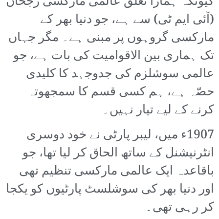
کیونکہ ہمارا تعلق عالمی مارکسی رجحان
(آئی ایم ٹی) سے ہے، جو دنیا بھر کے
مارکسی گروہوں پر مبنی ہے۔ مگر جہاں
تک ہماری بین الاقوامیت کی بات ہے، جو
عالمی سوشلزم کی جدوجہد کا کلیدی
حصّہ ہے، ہم کسی قسم کا سمجھوتہ
کرنے کے لیے تیار نہیں۔
1907ء میں، لیبر پارٹی نے خود دوسری
انٹرنیشنل کے ساتھ الحاق کر لیا تھا، جو
باقاعدہ ایک عالمی مارکسی تنظیم تھی
اور دنیا بھر کی سوشلسٹ پارٹیوں کو یکجا
کر رہی تھی۔