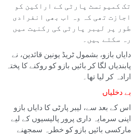
تک کمیونسٹ پارٹی کے اراکین کو
اجازت تھی کہ وہ اب بھی انفرادی
طور پر لیبر پارٹی کی رکنیت میں
رہ سکتے ہیں۔
دایاں بازو، بشمول ٹریڈ یونین قائدین، نے
پابندیاں لگا کر بائیں بازو کو روکنے کا پختہ
ارادہ کر لیا تھا۔
بے دخلیاں
اس کے بعد سے، لیبر پارٹی کا دایاں بازو
اپنی سرمایہ داری پرور پالیسیوں کے لیے
مارکسی بائیں بازو کو خطرہ سمجھنے