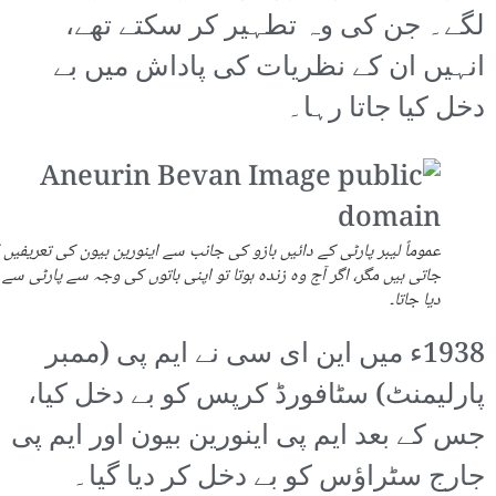
لگے۔ جن کی وہ تطہیر کر سکتے تھے،
انہیں ان کے نظریات کی پاداش میں بے
دخل کیا جاتا رہا۔
عموماً لیبر پارٹی کے دائیں بازو کی جانب سے اینورین بیون کی تعریفیں
جاتی ہیں مگر، اگر آج وہ زندہ ہوتا تو اپنی باتوں کی وجہ سے پارٹی سے 
دیا جاتا۔
1938ء میں این ای سی نے ایم پی (ممبر
پارلیمنٹ) سٹافورڈ کرپس کو بے دخل کیا،
جس کے بعد ایم پی اینورین بیون اور ایم پی
جارج سٹراؤس کو بے دخل کر دیا گیا۔