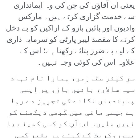
یعنی ان آقاؤں کی جن کی وہ ایمانداری
سے خدمت گزاری کرتے ہیں۔ مارکس
وادیوں اور بائیں بازو کے اراکین کو بے دخل
کرنے کا مقصد لیبر پارٹی کو سرمایہ داری
کے لیے بے ضرر بنائے رکھنا ہے؛ اس کے
علاوہ اس کی کوئی وجہ نہیں۔
سر کیئر سٹارمر، ہمارا نام نہاد
سپہ سالار، بائیں بازو پر ایسی
پابندیاں لگانے کی تجویز دے رہا
ہے جیسی ماضی میں کبھی دیکھنے کو
نہیں ملیں۔ اب آپ کو کسی کمینے یا
بیوروکریٹ کے کہنے پر بغیر کسی