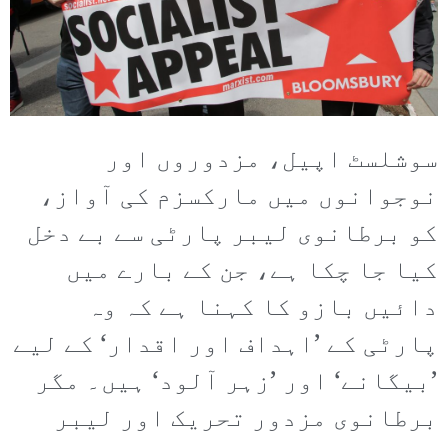
سوشلسٹ اپیل، مزدوروں اور
نوجوانوں میں مارکسزم کی آواز،
کو برطانوی لیبر پارٹی سے بے دخل
کیا جا چکا ہے، جن کے بارے میں
دائیں بازو کا کہنا ہے کہ وہ
پارٹی کے ’اہداف اور اقدار‘ کے لیے
’بیگانے‘ اور ’زہر آلود‘ ہیں۔ مگر
برطانوی مزدور تحریک اور لیبر