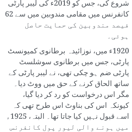
شروع کی، جس کو 2019ء کی لیبر پارٹی
کانفرنس میں مقامی مندوبین میں سے 62
فیصد مندوبین کی حمایت حاصل
ہوئی۔
1920ء میں، نوزائیدہ برطانوی کمیونسٹ
پارٹی، جس میں برطانوی سوشلسٹ
پارٹی ضم ہو چکی تھی، نے لیبر پارٹی کے
ساتھ الحاق کرنے کے حق میں ووٹ دیا۔
مگر اس درخواست کو رد کر دیا گیا،
کیونکہ اس کی بناوٹ اس طرح تھی کہ
اسے قبول نہیں کیا جاتا تھا۔ البتہ، 1925ء
میں ہونے والی لیور پول کانفرنس