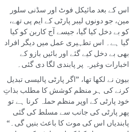
اس کے بعد مائیکل فوٹ اور سڈنی سلور
مین، جو دونوں لیبر پارٹی کے ایم پی تھے،
کو بے دخل کیا گیا، جیسے آج کاربن کو کیا
گیا ہے۔ اس تطہیری عمل میں دیگر افراد
بھی بے دخل کیے گئے اور بائیں بازو کے
اخبارات وغیرہ پر پابندی لگا دی گئی۔
بیون نے لکھا تھا، ”اگر پارٹی پالیسی تبدیل
کرنے کی ہر منظم کوشش کا مطلب بذاتِ
خود پارٹی کے اوپر منظم حملہ کرنا ہے تو
پھر پارٹی کی جانب سے مسلط کی گئی
پابندیاں اس کی موت کا باعث بنیں گی۔“