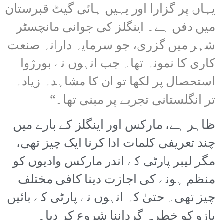
یہاں پر گزارا اور یہیں ہائی گیٹ قبرستان
میں دفن ہے۔ اینگلز کی جوانی مانچسٹر
شہر میں گزری، جو سرمایہ دارانہ صنعت
کاری کا نمونہ تھا۔ جب انہوں نے بورژوا
استحصال پر لکھا تو ان کا مشاہدہ زیادہ
تر انگلستانی تجربے پر مبنی تھا۔“
ظاہر ہے، مارکس اور اینگلز کے بارے میں
چند تعریفی کلمات ادا کرنا ایک چیز تھی،
مگر لیبر پارٹی کے اندر مارکس وادیوں کو
منظم ہونے کی اجازت دینا کافی مختلف
چیز تھی۔ حتیٰ کہ انہوں نے پارٹی کے بائیں
بازو کو خطرہ گرداننا شروع کر دیا۔