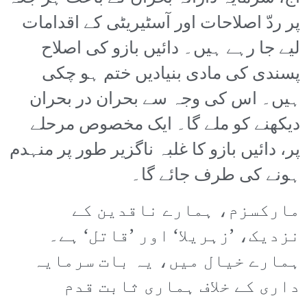
پر ردّ اصلاحات اور آسٹیریٹی کے اقدامات
لیے جا رہے ہیں۔ دائیں بازو کی اصلاح
پسندی کی مادی بنیادیں ختم ہو چکی
ہیں۔ اس کی وجہ سے بحران در بحران
دیکھنے کو ملے گا۔ ایک مخصوص مرحلے
پر، دائیں بازو کا غلبہ ناگزیر طور پر منہدم
ہونے کی طرف جائے گا۔
مارکسزم، ہمارے ناقدین کے
نزدیک، ’زہریلا‘ اور ’قاتل‘ ہے۔
ہمارے خیال میں، یہ بات سرمایہ
داری کے خلاف ہماری ثابت قدم