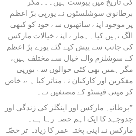
کی تاریخ میں پیوست ہیں۔۔۔مگر
برطانوی سوشلسٹوں نے یورپی برّ اعظم
پر موجود اپنے ساتھیوں سے خود کو کبھی
الگ نہیں کیا۔ ہمارے اپنے خیالات مارکس
کی جانب سے پیش کیے گئے پورے برّ اعظم
کے سوشلزم والے خیال سے مختلف ہیں،
مگر ہمیں بھی کئی حوالوں سے یورپی
مفکرین اور کارکنان نے متاثر کیا ہے، خاص
کر مینی فیسٹو کے مصنفین نے۔
”برطانیہ مارکس اور اینگلز کی زندگی اور
جدوجہد کا ایک اہم حصہ رہا ہے۔
مارکس نے اپنی پختہ عمر کا زیادہ تر حصّہ