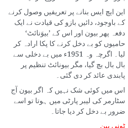
این ایچ ایس بنانے پر تعریفیں وصول کرنے
کے باوجود، دائیں بازو کی قیادت نے ایک
دفعہ پھر بیون اور اس کے ’بیوَنائٹ‘
حامیوں کو بے دخل کرنے کا پکا ارادہ کر
لیا۔ اگرچہ وہ 1951ء میں بے دخلی سے
بال بال بچ گیا، مگر بیونائٹ تنظیم پر
پابندی عائد کر دی گئی۔
اس میں کوئی شک نہیں کہ اگر بیون آج
سٹارمر کی لیبر پارٹی میں ہوتا تو اسے
ضرور بے دخل کر دیا جاتا۔
ٹونی بین