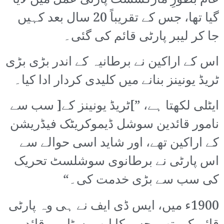
عام بطورِ مارکسسٹ پارٹی عمل میں لایا
گیا تھا، جس کے تقریباً 20 سال بعد کہیں
جا کر لیبر پارٹی قائم کی گئی۔
اس کے اراکین نے برطانیہ کے اندر بڑی بڑی
ٹریڈ یونینز بنانے میں کلیدی کردار ادا کیا۔
ایٹلی لکھتا ہے، ”]ٹریڈ یونینز کے[ سب سے
نامور قائدین سوشل ڈیموکریٹک فیڈریشن
کے اراکین تھے، اور شاید اسی حوالے سے
اس پارٹی نے برطانوی سوشلسٹ تحریک
کی سب سے بڑی خدمت کی۔“
1900ء میں، ایس ڈی ایف نے ہی وہ پارٹی