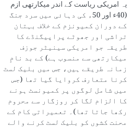
یہ امریکی ریاست کے اندر میکارتھی ازم
(40ء اور 50ء کی دہائی میں سرد جنگ
کے دوران کمیونزم کے خلاف بہتان
تراشی اور جھوٹے پراپیگنڈے کا
طریقہ جو امریکی سینیٹر جوزف
میکارتھی سے منسوب ہے) کے بد نامِ
زمانہ طریقے ہیں، جس میں بلیک لسٹ
کرنا متعارف کروایا گیا تھا (جس
میں شامل لوگوں پر کمیونسٹ ہونے
کا الزام لگا کر روزگار سے محروم
رکھا جاتا تھا)۔ تعمیراتی کام کے
محنت کشوں کو بلیک لسٹ کرنے والے