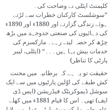
کلیمنٹ ایٹلی نے وضاحت کی۔
”سوشلسٹ کارکنان خطرات سے لڑتے
ہوئے زندگی گزارتے اور 1880ء اور 1890ء
کی دہائیوں کی صنعتی جدوجہد میں بڑھ
چڑھ کر حصہ لیتے رہے۔ مارکسزم کی
خدمات بیش بہا ہیں۔۔۔“ (ایٹلی، لیبر
پارٹی کا تناظر)
حقیقت تو یہ ہے کہ برطانیہ میں محنت
کش طبقے کی اوّلین پارٹیوں میں سے ایک
سوشل ڈیموکریٹک فیڈریشن (ایس ڈی
ایف) تھی۔ اس کا قیام 1881ء میں کھلے