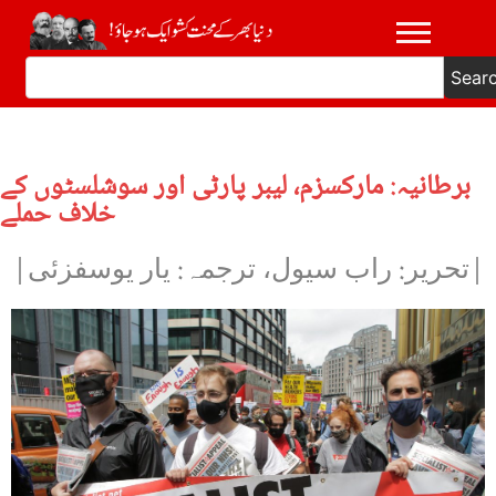
Sear
برطانیہ: مارکسزم، لیبر پارٹی اور سوشلسٹوں کے
خلاف حملے
|تحریر: راب سیول، ترجمہ: یار یوسفزئی|