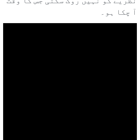
نظریے کو نہیں روک سکتی جس کا وقت
آ چکا ہو۔