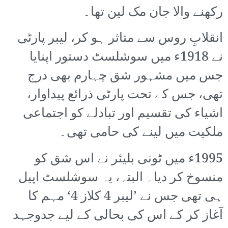
رکھنے والا جان مک لین تھا۔
انقلابِ روس سے متاثر ہو کر، لیبر پارٹی
نے 1918ء میں سوشلسٹ دستور اپنایا
جس میں مشہور شق چہارم بھی درج
تھی، جس کے تحت پارٹی ذرائع پیداوار،
اشیاء کی تقسیم اور تبادلے کو اجتماعی
ملکیت میں لینے کی حامی تھی۔
1995ء میں ٹونی بلیئر نے اس شق کو
منسوخ کر دیا۔ البتہ، یہ سوشلسٹ اپیل
ہی تھی جس نے ’لیبر 4 کلاز 4‘ مہم کا
آغاز کر کے اس کی بحالی کے لیے جدوجہد