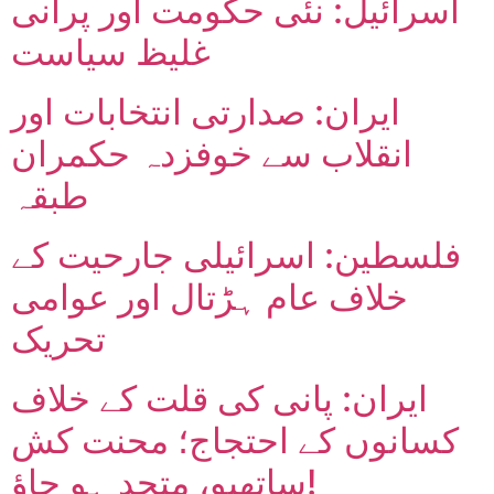
اسرائیل: نئی حکومت اور پرانی
غلیظ سیاست
ایران: صدارتی انتخابات اور
انقلاب سے خوفزدہ حکمران
طبقہ
فلسطین: اسرائیلی جارحیت کے
خلاف عام ہڑتال اور عوامی
تحریک
ایران: پانی کی قلت کے خلاف
کسانوں کے احتجاج؛ محنت کش
ساتھیو، متحد ہو جاؤ!