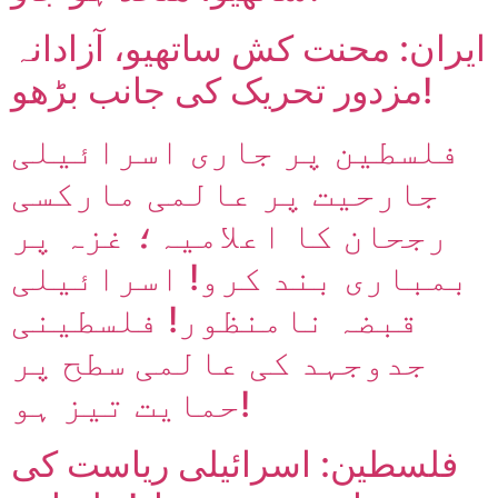
ایران: محنت کش ساتھیو، آزادانہ
مزدور تحریک کی جانب بڑھو!
فلسطین پر جاری اسرائیلی
جارحیت پر عالمی مارکسی
رجحان کا اعلامیہ؛ غزہ پر
بمباری بند کرو! اسرائیلی
قبضہ نامنظور! فلسطینی
جدوجہد کی عالمی سطح پر
حمایت تیز ہو!
فلسطین: اسرائیلی ریاست کی