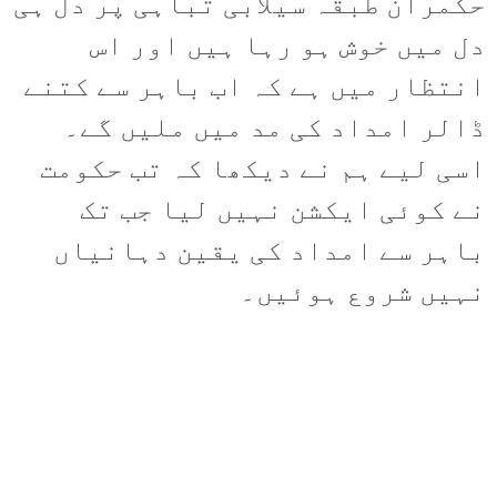
حکمران طبقہ سیلابی تباہی پر دل ہی
دل میں خوش ہو رہا ہیں اور اس
انتظار میں ہے کہ اب باہر سے کتنے
ڈالر امداد کی مد میں ملیں گے۔
اسی لیے ہم نے دیکھا کہ تب حکومت
نے کوئی ایکشن نہیں لیا جب تک
باہر سے امداد کی یقین دہانیاں
نہیں شروع ہوئیں۔