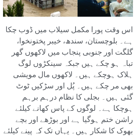
اس وقت پورا مکمل سیلاب میں ڈوب چکا
ہے۔ بلوچستان، سندھ، خیبر پختونخوا،
گلگت اور جنوبی پنجاب میں لاکھوں گھر
تباہ ہو چکے ہیں جبکہ سینکڑوں لوگ
ہلاک ہوچکے ہیں۔ لاکھوں مال مویشی
بھی مر چکے ہیں۔ پُل اور سڑکیں ٹوٹ
گئی ہیں۔ بجلی کا نظام درہم برہم
ہوچکا ہے۔ لوگوں کے پاس کھانے کیلئے
راشن ختم ہوگیا ہے اور بوڑھے اور بچے
بھوک کا شکار ہیں۔ یہاں تک کہ پینے کیلئے