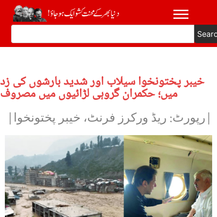
Sear
خیبر پختونخوا سیلاب اور شدید بارشوں کی زد
میں؛ حکمران گروہی لڑائیوں میں مصروف
|رپورٹ: ریڈ ورکرز فرنٹ، خیبر پختونخوا|