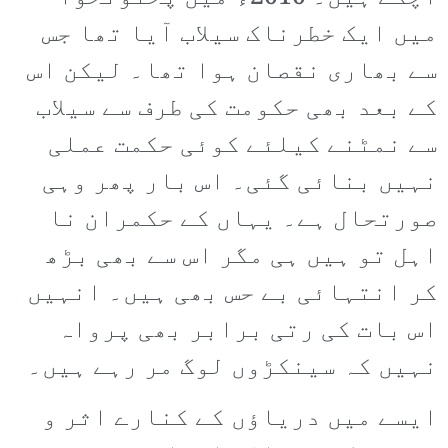
میں ایک خطرناک سیلاب آیا تھا جس
سے بھاری نقصان ہوا تھا۔ لیکن اس
کے بعد بھی حکومت کی طرف سے سیلاب
سے نمٹنے کیلئے کوئی حکمت عملی
نہیں بنائی گئی۔ اس بار پھر وہی
صورتحال ہے۔ یہاں کے حکمران نا
اہل تو ہیں ہی مگر اس سے بھی بڑھ
کر انتہائی بے حس بھی ہیں۔ انہیں
اس بات کی رتی برابر بھی پرواہ
نہیں کہ سینکڑوں لوگ مر رہے ہیں۔
ایسے میں دریاؤں کے کنارے اثر و