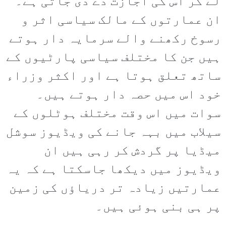
لے کر اس کی اجازت دے دی جاتی ہے۔
ان عمارتوں کے مالک سیاسی اثر و
رسوخ رکھنے والے سرمایہ دار ہوتے
ہیں جن کا مختلف سیاسی پارٹیوں کے
ساتھ تعلق ہوتا ہے اور اکثر وزراء
خود اس میں حصہ دار ہوتے ہیں۔
سوات میں اس وقت مختلف ہوٹلوں کے
سیلاب میں بہہ جانے کی ویڈیوز سوشل
میڈیا پر گردش کر رہی ہیں ان
ویڈیوز میں دیکھا جاسکتا ہے کہ یہ
عمارتیں زیادہ تر دریاؤں کی زمین
پر ہی بنی ہوئی ہیں۔