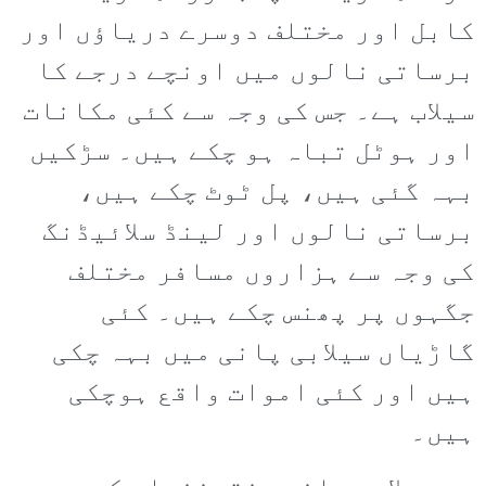
کابل اور مختلف دوسرے دریاؤں اور
برساتی نالوں میں اونچے درجے کا
سیلاب ہے۔ جس کی وجہ سے کئی مکانات
اور ہوٹل تباہ ہو چکے ہیں۔ سڑکیں
بہہ گئی ہیں، پل ٹوٹ چکے ہیں،
برساتی نالوں اور لینڈ سلائیڈنگ
کی وجہ سے ہزاروں مسافر مختلف
جگہوں پر پھنس چکے ہیں۔ کئی
گاڑیاں سیلابی پانی میں بہہ چکی
ہیں اور کئی اموات واقع ہوچکی
ہیں۔