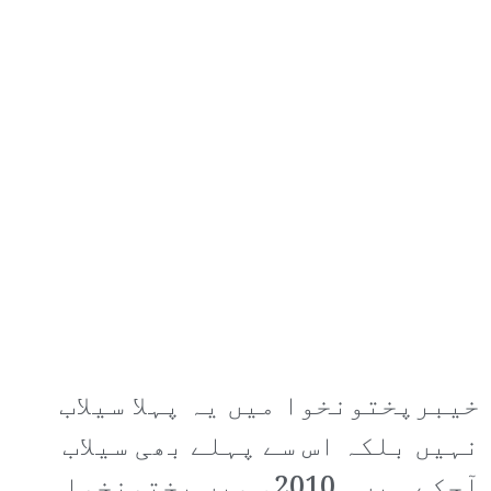
خیبرپختونخوا میں یہ پہلا سیلاب
نہیں بلکہ اس سے پہلے بھی سیلاب
آچکے ہیں۔ 2010ء میں پختونخوا