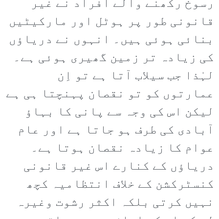
رسوخ رکھنے والے افراد نے غیر
قانونی طور پر ہوٹل اور مارکیٹیں
بنائی ہوئی ہیں۔ انہوں نے دریاؤں
کی زیادہ تر زمین گھیری ہوئی ہے۔
لہٰذا جب سیلاب آتا ہے تو اِن
عمارتوں کو تو نقصان پہنچتا ہی ہے
لیکن اس کی وجہ سے پانی کا بہاؤ
آبادی کی طرف ہو جاتا ہے اور عام
عوام کا زیادہ نقصان ہوتا ہے۔
دریاؤں کے کنارے اس غیر قانونی
کنسٹرکشن کے خلاف انتظامیہ کچھ
نہیں کرتی بلکہ اکثر رشوت وغیرہ