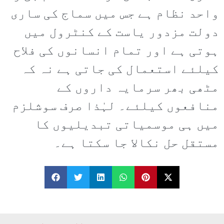
واحد نظام ہے جس میں سماج کی ساری
دولت مزدور یاست کے کنٹرول میں
ہوتی ہے اور تمام انسانوں کی فلاح
کیلئے استعمال کی جاتی ہے نہ کہ
مٹھی بھر سرمایہ داروں کے
منافعوں کیلئے۔ لہٰذا صرف سوشلزم
میں ہی موسمیاتی تبدیلیوں کا
مستقل حل نکالا جا سکتا ہے۔