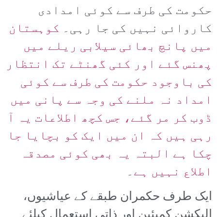
حکومت کی طرف سے کوئی امدادی
کاروائی نہیں کی جا رہی۔
کوہستان
میں پانچ بھائی سیلابی ریلے میں
پھنس گئے اور کئی گھنٹے تک انتظار
کی باوجود حکومت کی طرف سے کوئی
امداد نہ ملنے کی وجہ سے پانی میں
ڈوب کر مر گئے، جس کچھ اطلاعات یہ آ
رہی ہیں کہ ان میں ایک کو بچایا جا
چکا ہے البتہ یہ بھی کوئی مصدقہ
اطلاع نہیں ہے
۔
ایک طرف حکمران طبقے کے عیاشیوں،
الیکشن کمپئین اور ذاتی استعمال کیلئے