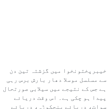
خیبرپختونخوا میں گزشتہ تین دن
سے مسلسل موسلا دھار بارش برس رہی
ہے جس کے نتیجے میں سیلابی صورتحال
پیدا ہو چکی ہے۔ اس وقت دریائے
سوات، دریائے پنجکوڑہ، دریائے