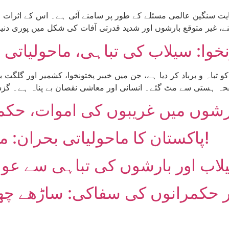
ہایت سنگین عالمی مسئلے کے طور پر سامنے آئی ہے۔ اس کے اثرات
خوا: سیلاب کی تباہی، ماحولیاتی 
 تباہ و برباد کر دیا ہے، جن میں خیبر پختونخوا، کشمیر اور گلگت
بارشوں میں غریبوں کی اموات، حک
پاکستان کا ماحولیاتی بحران: موت کا زہر ہے فضاؤں میں!
لاب اور بارشوں کی تباہی سے عوا
ور حکمرانوں کی سفاکی: ساڑھے چھ