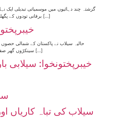
گزشتہ چند دہائیوں میں موسمیاتی تبدیلی ایک ن
برفانی تودوں کے پگھلنے، غیر متوقع بارشوں اور شدید قدرتی آفات کی شکل میں پوری دنیا میں ظاہر ہو رہے ہیں۔ اسی بحران کے نتیجے میں […]
خیبرپختون
حالیہ سیلاب نے پاکستان کے شمالی حصوں کو
سینکڑوں گھر صفحہ ہستی سے مٹ گئے۔ انسانی اور معاشی نقصان بے پناہ ہے۔ گزشتہ برسوں کی موسمیاتی آفات نے عام عوام کو اس […]
خیبرپختونخوا: سیلابی 
سی
سیلاب کی تباہ کاریاں ا