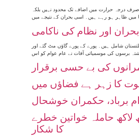
 صرف درجہ حرارت میں اضافے تک محدود نہیں بلکہ
بحران اور نظام کی ناکامی
 بلتستان شامل ہیں۔ پورے کے پورے گاؤں مٹ گئے اور
مرانوں کی بے حسی برقرار
م برباد، حکمران خوشحال
 لاکھ حاملہ خواتین خطرے
کا شکار