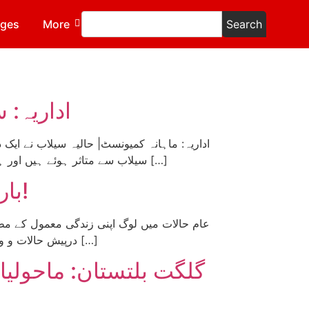
ages
More
Search
اداریہ: 
سیلاب سے متاثر ہوئے ہیں اور ہزاروں ہلاکتیں ہوئی ہیں۔ لاکھوں افراد کی زندگی بھر کی جمع پونجی اس سیلاب میں بہہ گئی ہے جبکہ کھڑی فصلوں […]
بارشوں اور سیلاب کی تباہ کاریاں: یہیں سے اٹھے گا شورِ محشر!
عام حالات میں لوگ اپنی زندگی معمول کے مطا
درپیش حالات و واقعات کو سنجیدگی سے سمجھنے کی کوشش کرتا ہے۔ اپنی ذات، اپنے پیاروں اور حتیٰ کہ دشمنوں اور سماجی قوانین تک […]
گلگت بلتستان: ماحولیا