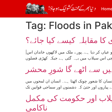
Hom
Tag:
Floods in Pak
 کا مقابلہ کیسے کیا جائے؟
|اداریہ: ماہانہ کمیونسٹ| حالیہ سیلاب نے ایک دفعہ پھر سرمایہ دارانہ نظام اور حکمران طبقے کی مکمل ناکامی کو عیاں کر دیا ہے۔پورے ملک میں لاکھوں خاندان اس
نسان کا شعور چونک اٹھتا ہے۔ انسان ان لمحوں میں
سیلاب اور حکومت کی مکمل
ناکامی