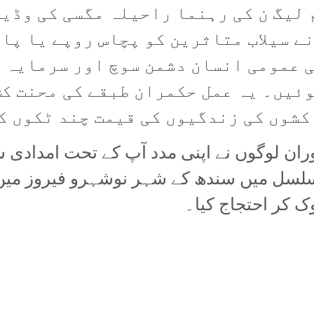
لیگ ن کی رہنما راحیلہ مگسی کی وڈی
ے سیلاب متاثرین کو پچاس روپے یا پان
 عمومی انسان دشمن سوچ اور سرمایہ 
وئیں۔ یہ عمل حکمران طبقے کی محنت ک
کشوں کی زندگیوں کی قیمت چند ٹکوں ک
ان لوگوں نے اپنی مدد آپ کے تحت امدادی س
سلسل میں سندھ کے شہر نوشہرو فیروز میں
ک کر احتجاج کیا۔