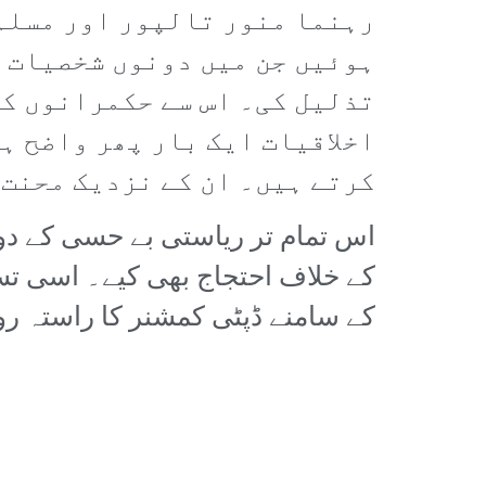
رہنما منور تالپور اور مسلم 
ہوئیں جن میں دونوں شخصیات ن
تذلیل کی۔ اس سے حکمرانوں کی
اخلاقیات ایک بار پھر واضح ہ
کرتے ہیں۔ ان کے نزدیک محنت 
اس تمام تر ریاستی بے حسی کے دور
کے خلاف احتجاج بھی کیے۔ اسی ت
کے سامنے ڈپٹی کمشنر کا راستہ رو