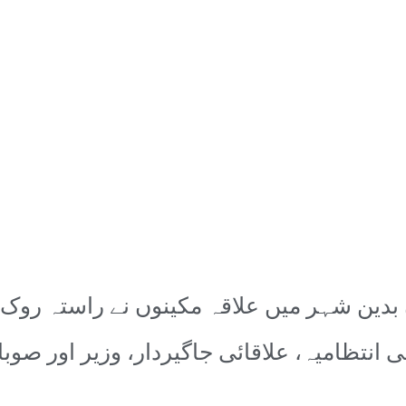
بدین شہر میں علاقہ مکینوں نے راستہ روک ک
عی انتظامیہ، علاقائی جاگیردار، وزیر اور ص