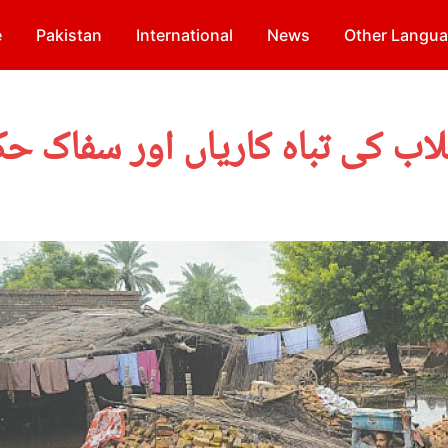
e
Pakistan
International
News
Other Langu
اب کی تباہ کاریاں اور سفاک ح