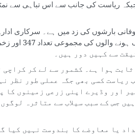
بکہ ریاست کی جانب سے اس تباہی سے نمٹنے 
انی بارشوں کی زد میں ہے۔ سرکاری ادارے
یقت سے کہیں دور ہیں۔
ثابت ہوا ہے۔ کشمور سے لے کر کراچی ت
 ریاست کسی بھی جگہ عملی طور نظر نہ
ر اور وڈیرے اپنی زرعی زمینوں کا پ
یں جس کے سبب سیلاب سے متاثرہ لوگوں
اد یا معاوضے کا بندوست نہیں کیا گ