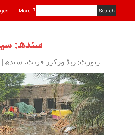
ages
More
Search
سندھ: سیل
|رپورٹ: ریڈ ورکرز فرنٹ، سندھ|