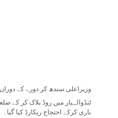
وزیراعلی سندھ کر دورے کے دوران 
ٹنڈوالہیار میں روڈ بلاک کر کے ضل
بازی کرکے احتجاج ریکارڈ کیا گیا۔