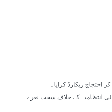
ر احتجاج ریکارڈ کرایا۔
وبائی انتظامیہ کے خلاف سخت نعرے