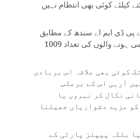
کیلئے کوئی بھی انتظام نہیں
 پی ڈی ایم اے سندھ کے مطابق
حالیہ برسات کے سبب اب تک ہلاک ہونے والوں کی مجموعی تعداد 347 اور زخمی ہونے والوں کی تعداد 1009
ک کوئی بھی علاقہ اس بربادی
یں آرہی اس کے برعکس
انی نکال کر نہروں یا
 کو مزید دشواریاں جھیلنا
یا بلکہ پیپلز پارٹی کے