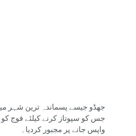
جھڈو جیسے پسماندہ ترین شہر میں 
جس کو سپوتاز کرنے کیلئے فوج کو
واپس جانے پر مجبور کردیا۔