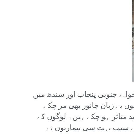
اہ، جنوبی پنجاب اور سندھ میں
وں بے زبان جانور بھی مر چکے
د متاثر ہو چکے ہیں۔ لوگوں کے
کے سبب بہت سی بیماریوں نے