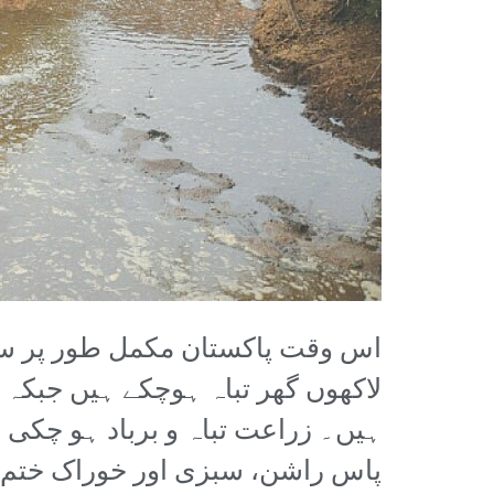
اس وقت پاکستان مکمل طور پر سیل
لاکھوں گھر تباہ ہوچکے ہیں جبکہ س
ہیں۔ زراعت تباہ و برباد ہو چکی 
پاس راشن، سبزی اور خوراک ختم ہ