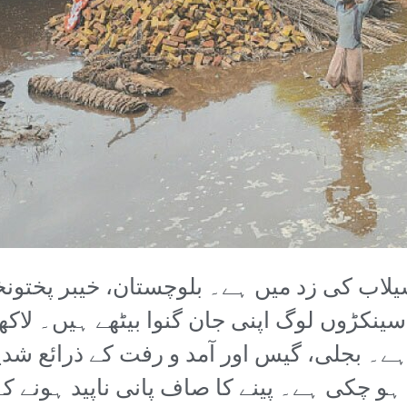
اب کی زد میں ہے۔ بلوچستان، خیبر پختونخو
ینکڑوں لوگ اپنی جان گنوا بیٹھے ہیں۔ لاکھ
ہے۔ بجلی، گیس اور آمد و رفت کے ذرائع شدی
و چکی ہے۔ پینے کا صاف پانی ناپید ہونے 