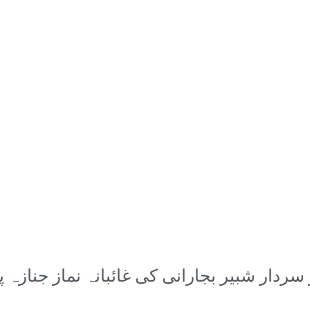
دار شبیر بجارانی کی غائبانہ نماز جنازہ پڑ