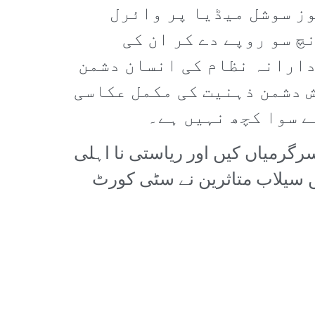
وز سوشل میڈیا پر وائرل
چ سو روپے دے کر ان کی
دارانہ نظام کی انسان دشمن
ش دشمن ذہنیت کی مکمل عکاسی
ے سوا کچھ نہیں ہے۔
رگرمیاں کیں اور ریاستی نا اہلی
 سیلاب متاثرین نے سٹی کورٹ