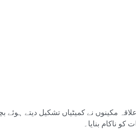
لاقہ مکینوں نے کمیٹیاں تشکیل دیتے ہوئے ب
کو ناکام بنایا۔