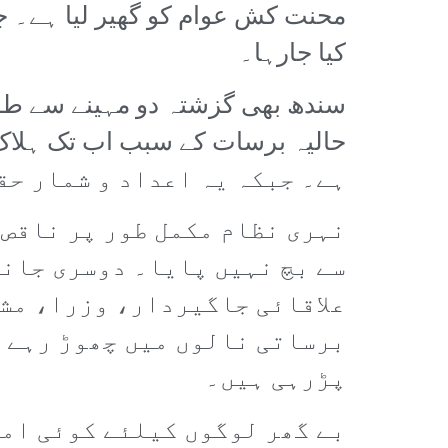
محنت کش عوام کو گھیر لیا ہے۔ ج
کیا جارہا۔
سندھ بھی گزشتہ دو مہینے سے طوف
ہے۔ جبکہ یہ اعداد و شمار حق
نہری نظام مکمل طور پر ناقص 
سے بچ نہیں پایا۔ دوسری جانب
علاقائی جاگیردار، وزرا، مشی
برساتی نالوں میں چھوڑ رہے ہ
پڑرہی ہیں۔
بے گھر لوگوں کیلئے کوئی امد