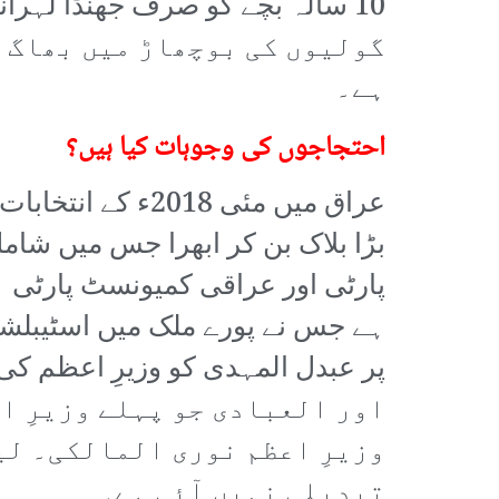
گولیوں کی بوچھاڑ میں بھاگ ک
ہے۔
احتجاجوں کی وجوہات کیا ہیں؟
عراق میں مئی 18
بڑا بلاک بن کر ابھرا جس میں شام
پارٹی اور عراقی کمیونسٹ پارٹی 
ہے جس نے پورے ملک میں اسٹیبلشم
اور العبادی جو پہلے وزیرِ ا
وزیرِ اعظم نوری المالکی۔ لی
تبدیلی نہیں آئی ہے۔