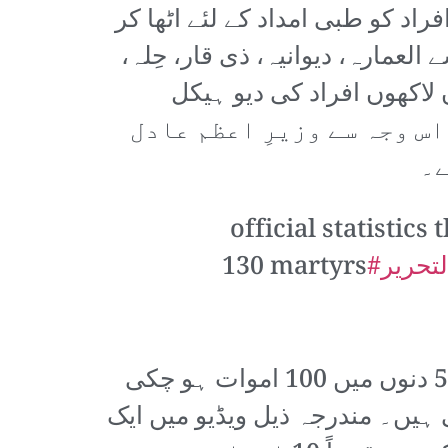
اد کو طبی امداد کے لئے اٹھا کر
لعمارہ، دیوانیہ، ذی قار، حِلہ،
اکھوں افراد کی دیو ہیکل
ہ تر افراد کی عمر 20 سال سے کم ہے۔ اس وجہ سے وزیرِ اعظم عادل
ے۔
official statisti
تحرير
130 martyrs
مذکورہ بالا شہروں میں پولیس اور فوج نے بربریت کی انتہا کر دی ہے۔ صرف 5 دنوں میں 100 اموات ہو چکی
یں۔ مندرجہ ذیل ویڈیو میں ایک