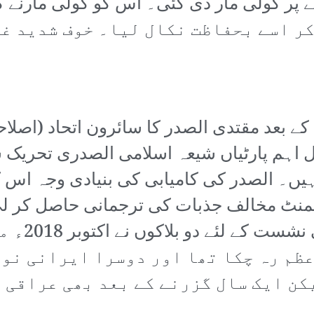
ر اسے بحفاظت نکال لیا۔ خوف شدید غم
20ء کے انتخابات کے بعد مقتدی الصدر کا سائرون اتحا
ل اہم پارٹیاں شیعہ اسلامی الصدری تحریک 
ہیں۔ الصدر کی کامیابی کی بنیادی وجہ اس 
نٹ مخالف جذبات کی ترجمانی حاصل کر لی۔ 
پر عبدل ال
عظم رہ چکا تھا اور دوسرا ایرانی نوا
کن ایک سال گزرنے کے بعد بھی عراقی 