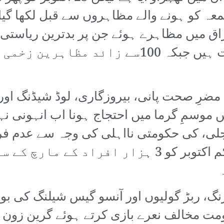
ہ کو ہونے والے مظاہروں سے قبل لکھا گیا ت
ق میں مظاہرے ہوئے جن پر بدترین ریاستی ج
ضرِ صحت پانی، بیروزگاری، لوڈ شیڈنگ اور
 موسمِ گرما میں احتجاج ہونا اب انہونی نہ
بجلی، کی حکومتی نااہلی کی وجہ سے عدم ف
چڑھا دیتے ہیں۔ لیکن اس مرتبہ یکم اکتوبر کو 3 ہزا
گ، ربڑ گولیوں اور آنسو گیس شیلنگ کی بوچھ
مت مخالف نعرے بازی کرتے ہوئے گرین زون 