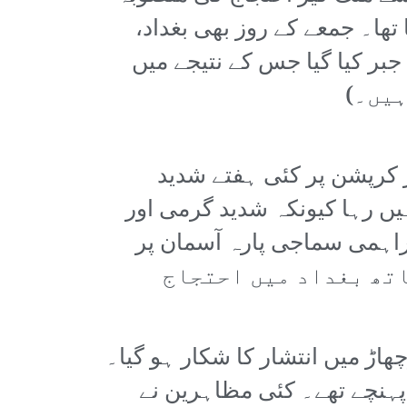
ھا۔ جمعے کے روز بھی بغداد،
بر کیا گیا جس کے نتیجے میں
 کرپشن پر کئی ہفتے شدید
یں رہا کیونکہ شدید گرمی اور
راہمی سماجی پارہ آسمان پر
ر افراد کے مارچ کے ساتھ بغداد میں احتجاج
اڑ میں انتشار کا شکار ہو گیا۔
پہنچے تھے۔ کئی مظاہرین نے