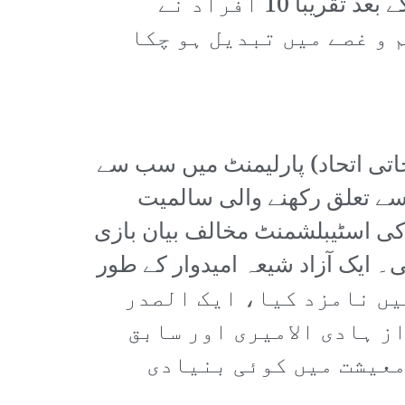
10 سالہ بچے کو صرف جھنڈا لہرانے پر گولی مار دی گئی۔ اس کو گولی مارنے کے بعد تقریباً 10 افراد نے
 و غصے میں تبدیل ہو چکا
د (اصلاحاتی اتحاد) پارلیمنٹ میں سب سے
سے تعلق رکھنے والی سالمیت
کی اسٹیبلشمنٹ مخالف بیان بازی
ایک آزاد شیعہ امیدوار کے طور
مہدی کو وزیرِ اعظم کی نشست کے لئے دو بلاکوں نے اکتوبر 2018ء میں نامزد کیا، ایک الصدر
ز ہادی الامیری اور سابق
معیشت میں کوئی بنیادی