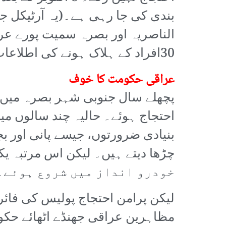
بندی کی جا رہی ہے۔(یہ آرٹیکل جمع
الناصریہ اور بصرہ سمیت پورے عرا
30افراد کے ہلاک ہونے کی اطلاعات ہیں جبکہ 100سے زائد مظاہرین زخمی ہیں۔)
عراقی حکومت کا خوف
پچھلے سال جنوبی شہر بصرہ میں م
احتجاج ہوئے۔ حالیہ چند سالوں میں
بنیادی ضرورتوں، جیسے پانی اور 
خودرو انداز میں شروع ہوئے۔
لیکن پرامن احتجاج پولیس کی فائرن
مظاہرین عراقی جھنڈے اٹھائے حکو