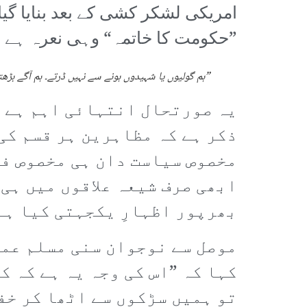
امریکی لشکر کشی کے بعد بنایا گیا
”حکومت کا خاتمہ“ وہی نعرہ ہے جو 2011ء کے مصری انقلاب میں مصری عوام نے لگای
”ہم گولیوں یا شہیدوں ہونے سے نہیں ڈرتے۔ ہم آگے بڑھت
یہ صورتحال انتہائی اہم ہے ا
ذکر ہے کہ مظاہرین ہر قسم کی
مخصوص سیاست دان ہی مخصوص ف
ابھی صرف شیعہ علاقوں میں ہی
بھرپور اظہارِ یکجہتی کیا ہے
موصل سے نوجوان سنی مسلم عمر
کہا کہ ”اس کی وجہ یہ ہے کہ 
تو ہمیں سڑکوں سے اٹھا کر خف