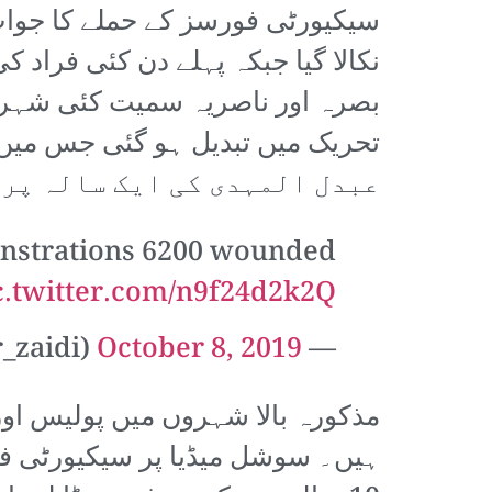
سیکیورٹی فورسز کے حملے کا جواب پ
نکالا گیا جبکہ پہلے دن کئی فراد ک
بصرہ اور ناصریہ سمیت کئی شہروں
عبدل المہدی کی ایک سالہ پرا
emonstrations 6200 wounded
c.twitter.com/n9f24d2k2Q
October 8, 2019
— Muntadhar al-Zaidi (@muntazer_zaidi)
ہیں۔ سوشل میڈیا پر سیکیورٹی فو