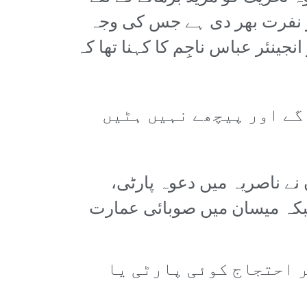
ر نفرت بھر دی ہے جس کی وجہ
 ریڈیکل ہو گیا ہے۔ ایک 43 سالہ بیروزگار انجینئر عباس ناجِم کا کہنا تھا کہ
گے اور پیچھے نہیں ہٹیں
ے ناصریہ میں دعوہ پارٹی،
جبکہ میسان میں صوبائی عمارت
ر احتجاج کوئی پارٹی یا