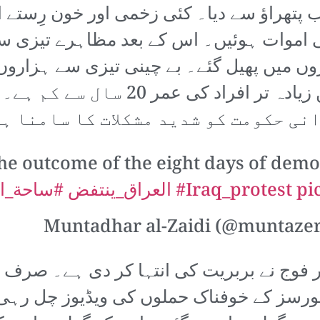
تھراؤ سے دیا۔ کئی زخمی اور خون رِستے افر
ی اموات ہوئیں۔ اس کے بعد مظاہرے تیزی سے ا
 میں پھیل گئے۔ بے چینی تیزی سے ہزاروں ل
تحریک میں تبدیل ہو گئی جس میں زیاد
نی حکومت کو شدید مشکلات کا سامنا ہ
cs the outcome of the eight days of d
pi
#Iraq_protest
#العراق_ينتفض
#ساحة_ال
رسز کے خوفناک حملوں کی ویڈیوز چل رہی ہ