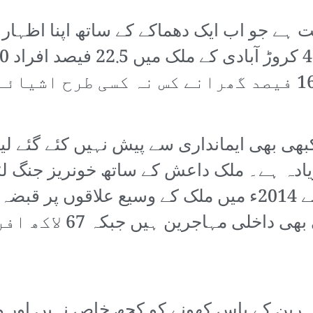
ت ہے جو اب ایک دھماکے کے ساتھ اپنا اظہار
گزارنے پر مجبور ہیں۔ اس دوران 16 فیصد گھرانے کس نہ 
صد سے بہت زیادہ ہے۔ ملک داعش کے ساتھ خونریز جنگ
ہونے کی کوشش کر رہا ہے جس نے 2014ء میں ملک کے وسیع عل
مطابق 10 لاکھ سے زائد 
رین کے پاس کھونے کو کچھ خاص نہیں اور وہ 