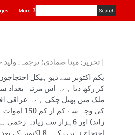
ages
More
Search
|تحریر: مینا صمادی؛ ترجمہ: ولید 
یکم اکتوبر سے دیو ہیکل احتجاجوں
کر رکھ دیا ہے۔ اس مرتبہ بغداد س
ملک میں پھیل چکی ہے۔ عراقی افو
زائد) اور 6ہزار سے زیادہ 