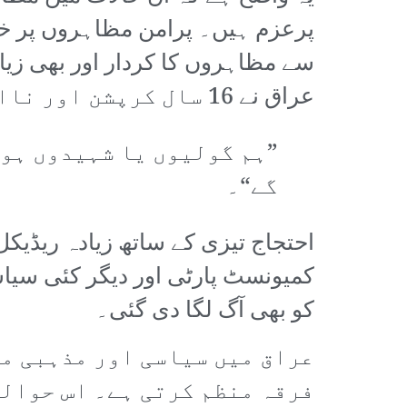
پرعزم ہیں۔ پرامن مظاہروں پر خ
عراق نے 16 سال کرپشن اور ناانصافی برداشت کی ہے:
”ہم گولیوں یا شہیدوں ہون
گے“۔
احتجاج تیزی کے ساتھ زیادہ ریڈیک
کمیونسٹ پارٹی اور دیگر کئی سیا
کو بھی آگ لگا دی گئی۔
عراق میں سیاسی اور مذہبی من
فرقہ منظم کرتی ہے۔ اس حوال