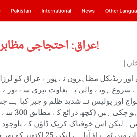
e
Pakistan
International
News
Other Langu
عراق: احتجاجی مظاہروں سے پورا ملک لرز اٹھا!
خان|
 اور ریڈیکل مظاہروں نے پورے عراق کو لرزا
ے شروع ہونے والی یہ بغاوت تیزی سے پورے
اج اور پولیس نے شدید ظلم و جبر کیا ہے 
کی وجہ سے کم از کم 150 اموات ہو چکی ہیں (کچھ ذرائع کے مطابق 300 سے
زخمی ہیں۔ لیکن اس خوفناک کریک ڈاؤن کے باوجود
احتجاج نہیں رکے۔ 8 اکتوبر کے بعد 