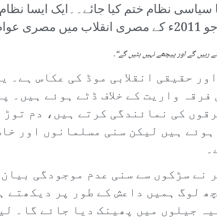
 سیاسی نظام ختم کیا جائے۔۔ایک ایسا نظام 
ا تھا۔
ے رہیں گے اور پیچھے نہیں ہٹیں گے“۔
ور حقیقی انقلابی موڈ کی عکاس ہے۔ یہ
 فرقہ واریت کے خلاف ڈٹے ہوئے ہیں۔ پ
رقوں کی نمائندگی کرتے ہیں، دم توڑ 
 ہوئے ہیں لیکن سنی مسلمانوں اور خا
۔
 نے سڑکوں سے سنی عدم موجودگی بیان 
کچھ لوگ ہمیں داعش کے طور پر دیکھتے 
یہ جیلوں میں پھینک دیا جائے گا۔ لی