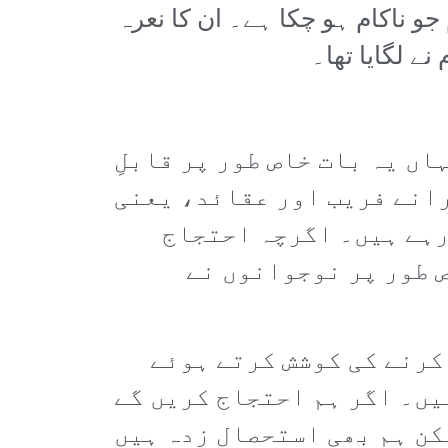
جو ناکام ہو چکا ہے۔ ان کا نعرہ
اں یہ بات خاص طور پر قابلِ
رانے فریب اور عقائد، یعنی
رہے ہیں۔ اگرچہ احتجاج
ص طور پر نوجوانوں نے
کرنے کی کوشش کرتے ہوئے
ہیں۔ اگر ہم احتجاج کریں گے
کن ہم بھی استحصال زدہ ہیں