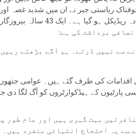
وفناک ریاستی جبر نے ان میں شدید غصہ او
سے مظاہروں کا کردار اور بھی زیادہ
ے سے نہیں ڈرتے۔ ہم آگے بڑھتے رہیں 
ل اقدامات کی طرف گئے ہیں۔ عوامی جتھوں ن
سی پارٹیوں کے ہیڈکوارٹروں کو آگ لگا دی 
افرتیں بہت گہری ہیں اور عام طور پ
ے سے یہ احتجاج انتہائی منفرد ہیں۔