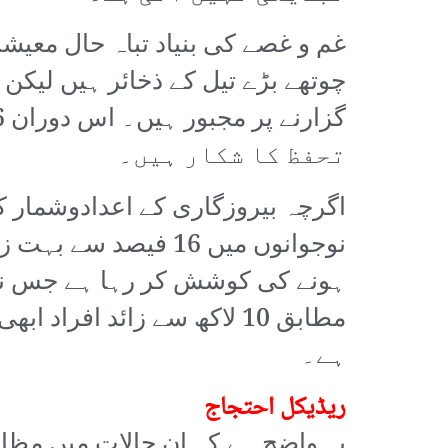
غم و غصے کی بنیاد تباہ حال معیش
تحفظ کا شکار ہیں۔
نوجوانوں میں 16 فی
ہے۔
ریڈیکل احتجاج
یہ واضح ہے کہ ان حالات میں مظاہ