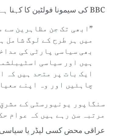
BBC کی سیمونا فولٹین کا کہنا ہے کہ
”ابھی تک جن مظاہرین سے م
میں ہر طرح کے لوگ شامل 
بھی سیاسی پارٹی کی مداخل
ہیں اور سیاسی اسٹیبلشمن
ایک بات پر متحد ہیں کہ 
چاہئیں اور وہ اپنے معیار
سنگاپور یونیورسٹی کے مشرقِ 
مرتبہ سن رہے ہیں کہ عوام حک