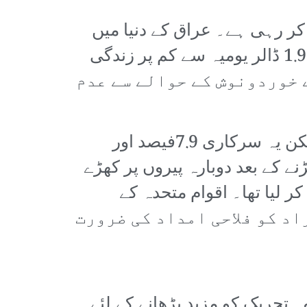
 کر رہی ہے۔ عراق کے دنیا میں
چوتھے بڑے تیل کے ذخائر ہیں لیکن 4 کروڑ آبادی کے ملک میں 22.5 فیصد افراد 1.90 ڈالر یومیہ سے کم پر زندگی
کسی طرح اشیائے خوردونوش کے حوالے سے عدم
اگرچہ بیروزگاری کے اعدادوشمار کبھی بھی ایمانداری سے پیش نہیں کئے گئے لیکن یہ سرکاری 7.9فیصد اور
 لڑنے کے بعد دوبارہ پیروں پر کھڑے
اقوں پر قبضہ کر لیا تھا۔ اقوام متحدہ کے
افراد ابھی بھی داخلی مہاجرین ہیں جبکہ 67 لاکھ افراد کو فلاحی امداد کی ضرورت
تحریک کو مزید بڑھانے کے لئے