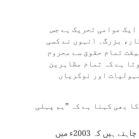
 ایک عوامی تحریک ہے جس
ار، بزرگ۔ انہوں نے کسی
یقت تمام حقوق سے محروم
تا ہے کہ تمام مظاہرین
سہولیات اور نوکریاں
ا بھی کہنا ہے کہ ”ہم پہلی
عراقی محض کسی لیڈر یا سیاسی پارٹی کے خاتمے کا مطالبہ نہیں کر رہے۔ وہ چاہتے ہیں کہ 2003ء میں