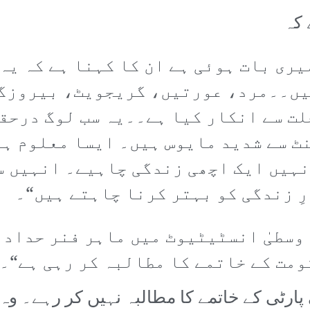
یری بات ہوئی ہے ان کا کہنا ہے کہ یہ
ہیں۔۔مرد، عورتیں، گریجویٹ، بیروزگ
ت سے انکار کیا ہے۔۔یہ سب لوگ درحق
ٹ سے شدید مایوس ہیں۔ ایسا معلوم ہو
انہیں ایک اچھی زندگی چاہیے۔ انہیں 
ِ زندگی کو بہتر کرنا چاہتے ہیں“۔
وسطیٰ انسٹیٹیوٹ میں ماہر فنر حداد ک
ومت کے خاتمے کا مطالبہ کر رہی ہے“۔