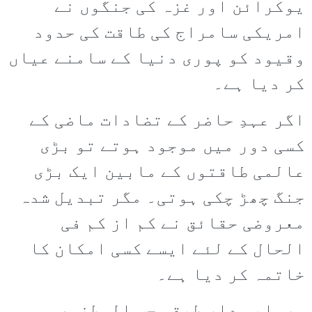
یوکرائن اور غزہ کی جنگوں نے
امریکی سامراج کی طاقت کی حدود
وقیود کو پوری دنیا کے سامنے عیاں
کر دیا ہے۔
اگر عہدِ حاضر کے تضادات ماضی کے
کسی دور میں موجود ہوتے تو بڑی
عالمی طاقتوں کے مابین ایک بڑی
جنگ چھڑ چکی ہوتی۔ مگر تبدیل شدہ
معروضی حقائق نے کم از کم فی
الحال کے لئے ایسے کسی امکان کا
خاتمہ کر دیا ہے۔
سرمایہ دار طبقہ حب الوطنی،