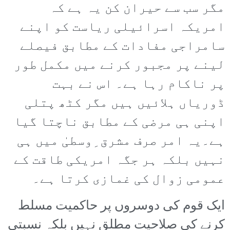
مگر سب سے حیران کن یہ ہے کہ
امریکہ اسرائیلی ریاست کو اپنے
سامراجی مفادات کے مطابق فیصلے
لینے پر مجبور کرنے میں مکمل طور
پر ناکام رہا ہے۔ اس نے بہت
ڈوریاں ہلائیں ہیں مگر کٹھ پتلی
اپنی ہی مرضی کے مطابق ناچتا گیا
ہے۔یہ امر صرف مشرق ِوسطیٰ میں ہی
نہیں بلکہ ہر جگہ امریکی طاقت کے
عمومی زوال کی غمازی کرتا ہے۔
ایک قوم کی دوسروں پر حاکمیت مسلط
کرنے کی صلاحیت مطلق نہیں بلکہ نسبتی