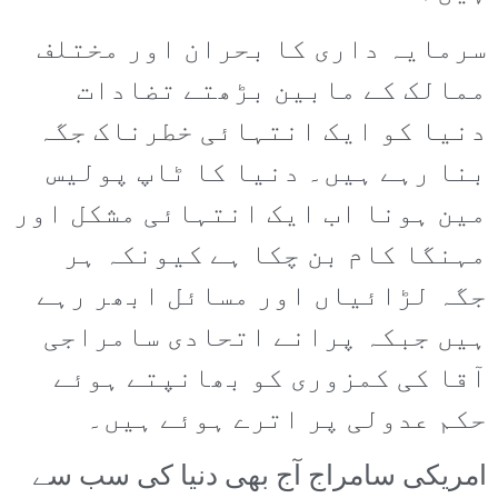
سرمایہ داری کا بحران اور مختلف
ممالک کے مابین بڑھتے تضادات
دنیا کو ایک انتہائی خطرناک جگہ
بنا رہے ہیں۔ دنیا کا ٹاپ پولیس
مین ہونا اب ایک انتہائی مشکل اور
مہنگا کام بن چکا ہے کیونکہ ہر
جگہ لڑائیاں اور مسائل ابھر رہے
ہیں جبکہ پرانے اتحادی سامراجی
آقا کی کمزوری کو بھانپتے ہوئے
حکم عدولی پر اترے ہوئے ہیں۔
امریکی سامراج آج بھی دنیا کی سب سے