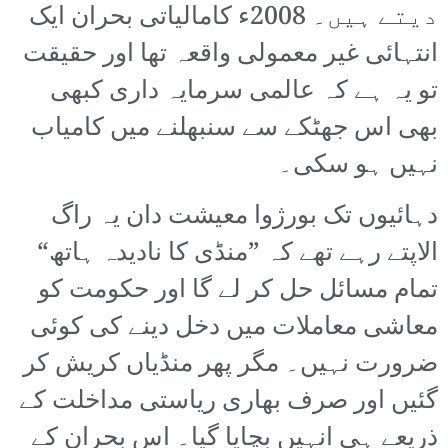
دیتے ہیں۔ 2008ء کامالیاتی بحران ایک
انتہائی غیر معمولی واقعہ تھا اور حقیقت
تو یہ ہے کہ عالمی سرمایہ داری کبھی
بھی اس جھٹکے سے سنبھلنے میں کامیاب
نہیں ہو سکی۔
دہائیوں تک بورژوا معیشت دان یہ راگ
الاپتے رہے تھے کہ ”منڈی کا نادیدہ ہاتھ“
تمام مسائل حل کر لے گا اور حکومت کو
معاشی معاملات میں دخل دینے کی کوئی
ضرورت نہیں۔ مگر پھر منڈیاں کریش کر
گئیں اور صرف بھاری ریاستی مداخلت کے
ذریعے ہی انہیں بچایا گیا۔ اس بحران کے