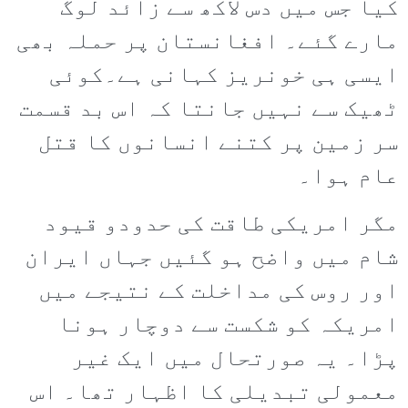
کیا جس میں دس لاکھ سے زائد لوگ
مارے گئے۔ افغانستان پر حملہ بھی
ایسی ہی خونریز کہانی ہے۔کوئی
ٹھیک سے نہیں جانتا کہ اس بد قسمت
سر زمین پر کتنے انسانوں کا قتل
عام ہوا۔
مگر امریکی طاقت کی حدودو قیود
شام میں واضح ہو گئیں جہاں ایران
اور روس کی مداخلت کے نتیجے میں
امریکہ کو شکست سے دوچار ہونا
پڑا۔ یہ صورتحال میں ایک غیر
معمولی تبدیلی کا اظہار تھا۔ اس