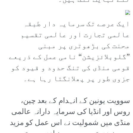
لئے نہایت تنگ ہیں۔
ایک عرصے تک سرمایہ دار طبقہ
عالمی تجارت اور عالمی تقسیم
محنت کی بڑھوتری پر مبنی
”گلوبلائزیشن“ نامی عمل کے ذریعے
قومی منڈی کی تنگ حدود و قیود کو
جزوی طور پر پھلانگتا رہا ہے۔
سوویت یونین کے انہدام کے بعد چین،
روس اور انڈیا کی سرمایہ دارانہ عالمی
منڈی میں شمولیت نے اس عمل کو مزید