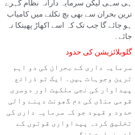
ہی سہی لیکن سرمایہ دارانہ نظام گہرے
ترین بحران سے بھی بچ نکلنے میں کامیاب
ہو جائے گا جب تک کہ اسے اکھاڑ پھینکا نہ
جائے۔
گلوبلائزیشن کی حدود
سرمایہ داری کے بحران کی دو اہم
ترین وجوہات ہیں۔ ایک تو ذرائع
پیداوار کی نجی ملکیت اور دوسری
قومی منڈی کی دم گھونٹ دینے والی
حدود و قیود جو کہ سرمایہ داری کی
تخلیق کردہ پیداواری قوتوں کے