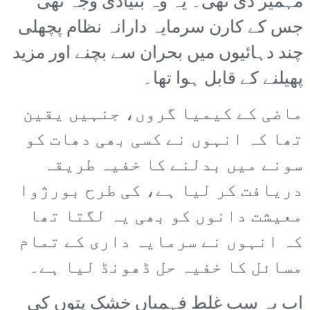
مہمیز دی تھی۔ یہ وہ بنیادی وجہ تھی
جس کے کارن سرمایہ دارانہ نظام پچھلی
چند دہائیوں میں بحران سے بچنے اور مزید
پھیلنے کے قابل ہوا تھا۔
ماضی کے کیمیا گروں، جنہیں یقین
تھا کہ انہوں نے کسی بھی دھات کو
سونے میں بدلنے کا خفیہ طریقہ
دریافت کر لیا ہے، کی طرح بورژوا
معیشت دانوں کو بھی یہ لگتا تھا
کہ انہوں نے سرمایہ داری کے تمام
مسائل کا خفیہ حل ڈھونڈ لیا ہے۔
اب یہ سب غلط فہمیاں خشک پتوں کی