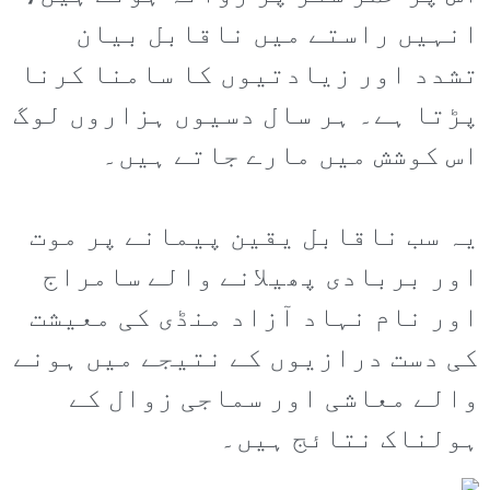
انہیں راستے میں ناقابل بیان
تشدد اور زیادتیوں کا سامنا کرنا
پڑتا ہے۔ ہر سال دسیوں ہزاروں لوگ
اس کوشش میں مارے جاتے ہیں۔
یہ سب ناقابل یقین پیمانے پر موت
اور بربادی پھیلانے والے سامراج
اور نام نہاد آزاد منڈی کی معیشت
کی دست درازیوں کے نتیجے میں ہونے
والے معاشی اور سماجی زوال کے
ہولناک نتائج ہیں۔