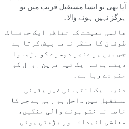
آیا بھی تو ایسا مستقبل قریب میں تو
ہرگز نہیں ہونے والا۔
عالمی معیشت کا تناظر ایک خوفناک
طوفان کا منظر نامہ پیش کرتا ہے
جس میں ہر عنصر دوسرے کو بڑھاوا
دیتے ہوئے ایک تیز ترین زوال کو
جنم دے رہا ہے۔
دنیا ایک انتہائی غیر یقینی
مستقبل میں داخل ہو رہی ہے جس کا
خاصہ نہ ختم ہونے والی جنگیں،
معاشی انہدام اور بڑھتی ہوئی