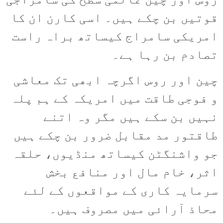
روس اور چین عالمی سطح کی سامراجی
قوتیں بن چکے ہیں۔ اسی کارن ان کا
امریکی سامراج کیساتھ براہ راست
تصادم بن رہا ہے۔
چین اور روس اگرچہ ابھی تک معاشی
و فوجی طاقت میں امریکہ کے ہم پلہ
نہیں بن سکے ہیں مگر وہ اتنے
طاقتور مد مقابل ضرور بن چکے ہیں
جو واشنگٹن کیساتھ منڈیوں، حلقہ
اثر، خام مال اور منافع بخش
سرمایہ کاری کے مواقعوں کے لئے
محاذ آرائی میں مصروف ہیں۔