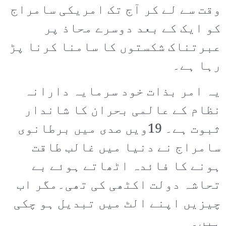
وقت سے لے کر آج تک امریکی سامراج
کو ایک کے بعد دوسرے محاذ پر
عبرتناک شکستوں کا سامنا کرنا پڑ
رہا ہے۔
یہ امر بذات خود سرمایہ دارانہ
نظام کے عالمی بحران کا شاندار
ثبوت ہے۔ 19ویں صدی میں برطانوی
سامراج نے دنیا میں غالب طاقت
ہونے کا فائدہ اٹھاتے ہوئے بے
تحاشہ دولت اکٹھی کی تھی۔مگر اب
چیزیں اپنے الٹ میں تبدیل ہو چکی
ہیں۔