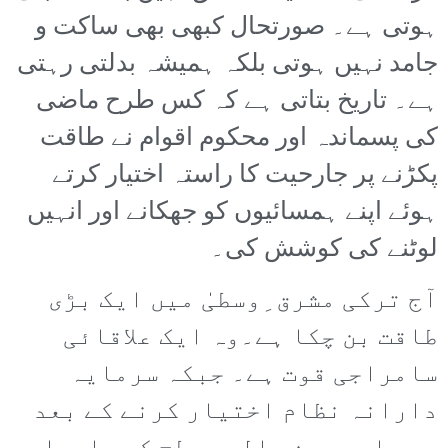
ہوتی ہے۔ صورتحال کبھی بھی ساکت و
جامد نہیں ہوتی بلکہ ہمیشہ بدلتی رہتی
ہے۔ تاریخ بتاتی ہے کہ کس طرح ماضی
کی پسماندہ اور محکوم اقوام نے طاقت
پکڑنے پر جارحیت کا راستہ اختیار کرتے
ہوئے اپنے ہمسائیوں کو جھکانے اور انہیں
لوٹنے کی کوشش کی۔
آج ترکی مشرق ِوسطیٰ میں ایک بڑی
طاقت بن چکا ہے۔وہ ایک علاقائی
سامراجی قوت ہے۔ جبکہ سرمایہ
دارانہ نظام اختیار کرنے کے بعد