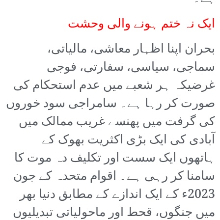
ایک نہ ختم ہونے والی وحشت
بحران اپنا اظہار معاشی، مالیاتی،
سماجی، سیاسی، سفارتی، فوجی
غرضیکہ ہر شعبے میں عدم استحکام کی
صورت کر رہا ہے۔ سامراجی سود خوروں
کی گرفت میں پھنسے غریب ممالک میں
آبادی کی ایک بڑی اکثریت بھوک کے
ہاتھوں ایک سست اور تکلیف دہ موت کا
سامنا کر رہی ہے۔ اقوام متحدہ کے جون
2023ء کے ایک اندازے کے مطابق دنیا بھر
میں جنگوں، قحط اور ماحولیاتی تبدیلیوں