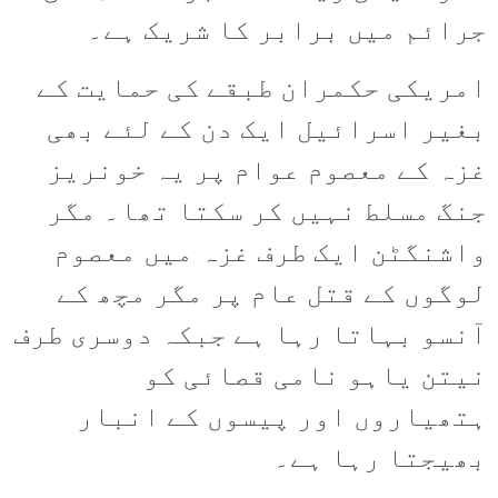
جرائم میں برابر کا شریک ہے۔
امریکی حکمران طبقے کی حمایت کے
بغیر اسرائیل ایک دن کے لئے بھی
غزہ کے معصوم عوام پر یہ خونریز
جنگ مسلط نہیں کر سکتا تھا۔ مگر
واشنگٹن ایک طرف غزہ میں معصوم
لوگوں کے قتل عام پر مگر مچھ کے
آنسو بہاتا رہا ہے جبکہ دوسری طرف
نیتن یاہو نامی قصائی کو
ہتھیاروں اور پیسوں کے انبار
بھیجتا رہا ہے۔