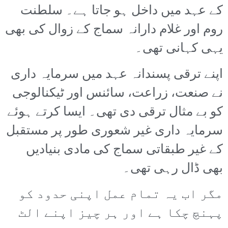
کے عہد میں داخل ہو جاتا ہے۔ سلطنت
روم اور غلام دارانہ سماج کے زوال کی بھی
یہی کہانی تھی۔
اپنے ترقی پسندانہ عہد میں سرمایہ داری
نے صنعت، زراعت، سائنس اور ٹیکنالوجی
کو بے مثال ترقی دی تھی۔ ایسا کرتے ہوئے
سرمایہ داری غیر شعوری طور پر مستقبل
کے غیر طبقاتی سماج کی مادی بنیادیں
بھی ڈال رہی تھی۔
مگر اب یہ تمام عمل اپنی حدود کو
پہنچ چکا ہے اور ہر چیز اپنے الٹ