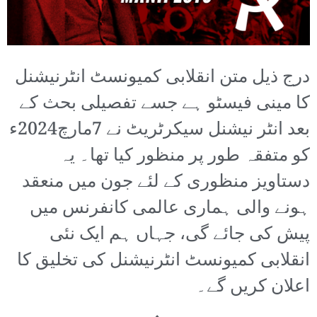
درج ذیل متن انقلابی کمیونسٹ انٹرنیشنل
کا مینی فیسٹو ہے جسے تفصیلی بحث کے
بعد انٹر نیشنل سیکرٹریٹ نے 7مارچ2024ء
کو متفقہ طور پر منظور کیا تھا۔ یہ
دستاویز منظوری کے لئے جون میں منعقد
ہونے والی ہماری عالمی کانفرنس میں
پیش کی جائے گی، جہاں ہم ایک نئی
انقلابی کمیونسٹ انٹرنیشنل کی تخلیق کا
اعلان کریں گے۔