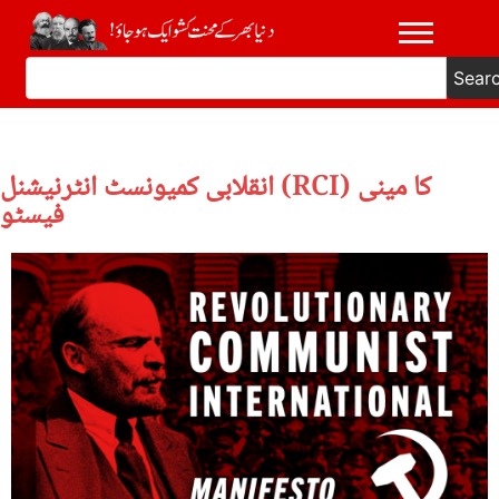
Sear
انقلابی کمیونسٹ انٹرنیشنل (RCI) کا مینی
فیسٹو