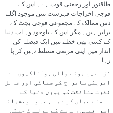
طاقتور اور رجعتی قوت ہے۔ اس کے
فوجی اخراجات فہرست میں موجود اگلے
دس ممالک کے مجموعی فوجی بجٹ کے
برابر ہیں۔ مگر اس کے باوجود وہ اب دنیا
کے کسی بھی خطے میں ایک فیصلہ کن
انداز میں اپنی مرضی مسلط نہیں کر پا
رہا۔
غزہ میں ہونے والی ہولناکیوں نے
امریکی سامراج کی سفاکی اور قابل
نفرت منافقت کو پوری دنیا کے
سامنے عیاں کر دیا ہے۔ وہ وحشیانہ
اسرائیلی ریاست کے ہولناک جنگی