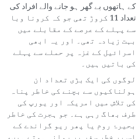
کے ہاتھوں بے گھر ہو جانے والے افراد کی
تعداد 11 کروڑ تھی جو کہ کرونا وبا
سے پہلے کے عرصے کے مقابلے میں
بہت زیادہ تھی۔ اور یہ ابھی
اسرائیل کے غزہ پر حملے سے پہلے
کی باتیں ہیں۔
لوگوں کی ایک بڑی تعداد ان
ہولناکیوں سے بچنے کی خاطر پناہ
کی تلاش میں امریکہ اور یورپ کی
طرف بھاگ رہی ہے۔ جو ہجرت کی خاطر
بحیرۂ روم یا پھر ریو گراندے کے
اس پر خطر سفر پر روانہ ہوتے ہیں،