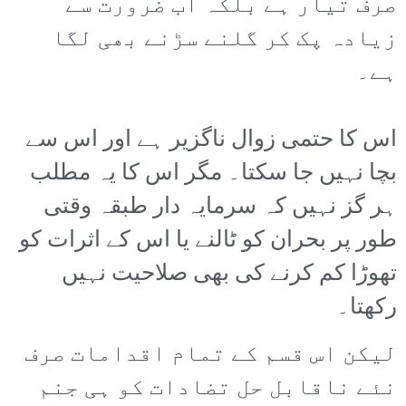
صرف تیار ہے بلکہ اب ضرورت سے
زیادہ پک کر گلنے سڑنے بھی لگا
ہے۔
اس کا حتمی زوال ناگزیر ہے اور اس سے
بچا نہیں جا سکتا۔ مگر اس کا یہ مطلب
ہر گز نہیں کہ سرمایہ دار طبقہ وقتی
طور پر بحران کو ٹالنے یا اس کے اثرات کو
تھوڑا کم کرنے کی بھی صلاحیت نہیں
رکھتا۔
لیکن اس قسم کے تمام اقدامات صرف
نئے ناقابل حل تضادات کو ہی جنم