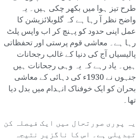
طرح تیز ہوا میں بکھر چکی ہیں۔ یہ
واضح نظر آ رہا ہے کہ گلوبلائزیشن کا
عمل اپنی حدود کو پہنچ کر اب واپس پلٹ
رہا ہے۔ معاشی قوم پرستی اور تحفظاتی
پالیسیاں آج کی دنیا کے غالب رجحانات
ہیں۔ یاد رہے کہ یہ وہی رجحانات ہیں
جنہوں نے 1930ء کی دہائی کے معاشی
بحران کو ایک خوفناک انہدام میں بدل دیا
تھا۔
یہ پوری صورتحال میں ایک فیصلہ کن
تبدیلی ہے۔ اس کا ناگزیر نتیجہ