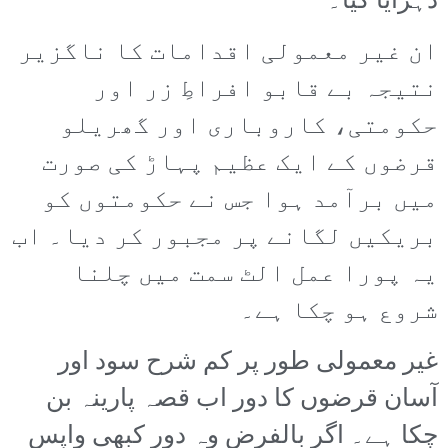
دہرایا گیا۔
ان غیر معمولی اقدامات کا ناگزیر
نتیجہ بے قابو افراطِ زر اور
حکومتی، کاروباری اور گھریلو
قرضوں کے ایک عظیم پہاڑ کی صورت
میں برآمد ہوا جس نے حکومتوں کو
بریکیں لگانے پر مجبور کر دیا۔ اب
یہ پورا عمل الٹ سمت میں چلنا
شروع ہو چکا ہے۔
غیر معمولی طور پر کم شرح سود اور
آسان قرضوں کا دور اب قصہ پارینہ بن
چکا ہے۔ اگر بالفرض وہ دور کبھی واپس