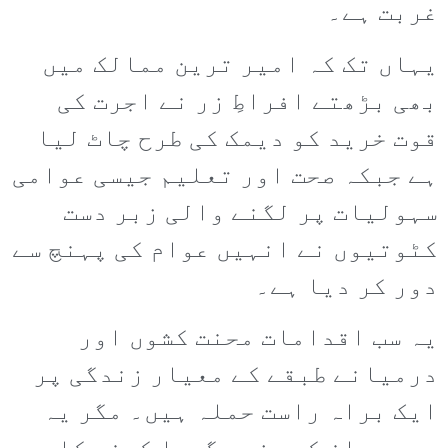
غربت ہے۔
یہاں تک کہ امیر ترین ممالک میں
بھی بڑھتے افراطِ زر نے اجرت کی
قوت خرید کو دیمک کی طرح چاٹ لیا
ہے جبکہ صحت اور تعلیم جیسی عوامی
سہولیات پر لگنے والی زبر دست
کٹوتیوں نے انہیں عوام کی پہنچ سے
دور کر دیا ہے۔
یہ سب اقدامات محنت کشوں اور
درمیانے طبقے کے معیار زندگی پر
ایک براہ راست حملہ ہیں۔ مگر یہ