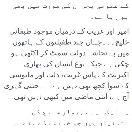
کے عمومی بحران کی صورت میں بھی
ہو رہا ہے۔
امیر اور غریب کے درمیان موجود طبقاتی
خلیج۔۔۔جہاں چند طفیلیوں کے ہاتھوں
میں بے تحاشہ دولت سمٹ کر اکٹھی ہو
چکی ہے جبکہ نوع انسان کی بھاری
اکثریت کے پاس غربت، ذلت اور مایوسی
کے سوا کچھ بھی نہیں ہے۔۔۔جتنی گہری
آج ہے، اتنی ماضی میں کبھی نہیں تھی۔
یہ ایک ایسے بیمار سماج کی
نشانیاں ہیں جو خاتمے کے لئے نہ