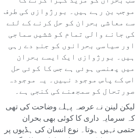
سب بحران کو مزید گہرا کرنے کا
موجب بن رہے ہیں۔ بورژوازی کی طرف
سے معاشی بحران کو حل کرنے کے لئے
کی جانے والی تمام کو ششیں سماجی
اور سیاسی بحرانوں کو جنم دے رہی
ہیں۔ بورژوازی ایک ایسے بحران
میں پھنسی ہوئی ہے جس کا کوئی حل
اس کے پاس موجود نہیں۔ یہ موجودہ
صورتحال کو سمجھنے کی کنجی ہے۔
لیکن لینن نے عرصہ پہلے وضاحت کی تھی
کہ سرمایہ داری کا کوئی بھی بحران
حتمی نہیں ہوتا۔ نوع انسان کی ہڈیوں پر