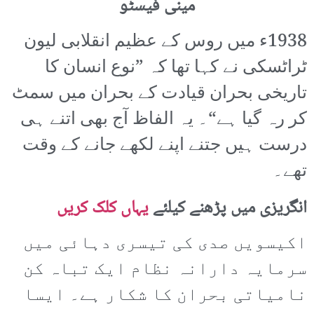
مینی فیسٹو
1938ء میں روس کے عظیم انقلابی لیون
ٹراٹسکی نے کہا تھا کہ ”نوع انسان کا
تاریخی بحران قیادت کے بحران میں سمٹ
کر رہ گیا ہے“۔ یہ الفاظ آج بھی اتنے ہی
درست ہیں جتنے اپنے لکھے جانے کے وقت
تھے۔
انگریزی میں پڑھنے کیلئے
یہاں کلک کریں
اکیسویں صدی کی تیسری دہائی میں
سرمایہ دارانہ نظام ایک تباہ کن
نامیاتی بحران کا شکار ہے۔ ایسا