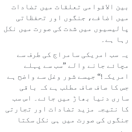
بین الاقوامی تعلقات میں تضادات
میں اضافے، جنگوں اور تحفظاتی
پالیسیوں میں شدت کی صورت میں نکل
رہا ہے۔
یہ سب امریکی سامراج کی طرف سے
مچائے جانے والے ”سب سے پہلے
امریکہ!“ جیسے شور وغل سے واضح ہے
جس کا صاف صاف مطلب ہے کہ باقی
ساری دنیا بھاڑ میں جائے۔ اس سب
کا نتیجہ مزید تضادات اور تجارتی
جنگوں کی صورت میں ہی نکل سکتا
ہے۔