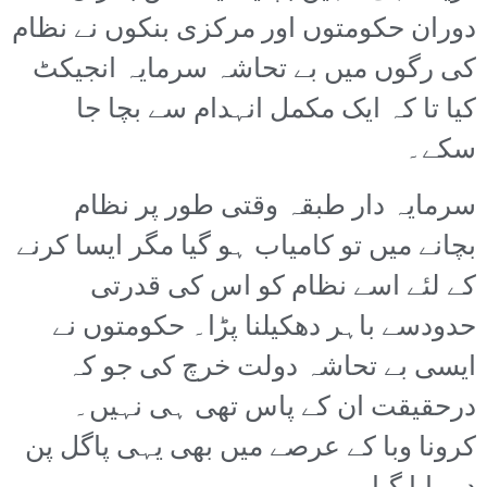
دوران حکومتوں اور مرکزی بنکوں نے نظام
کی رگوں میں بے تحاشہ سرمایہ انجیکٹ
کیا تا کہ ایک مکمل انہدام سے بچا جا
سکے۔
سرمایہ دار طبقہ وقتی طور پر نظام
بچانے میں تو کامیاب ہو گیا مگر ایسا کرنے
کے لئے اسے نظام کو اس کی قدرتی
حدودسے باہر دھکیلنا پڑا۔ حکومتوں نے
ایسی بے تحاشہ دولت خرچ کی جو کہ
درحقیقت ان کے پاس تھی ہی نہیں۔
کرونا وبا کے عرصے میں بھی یہی پاگل پن