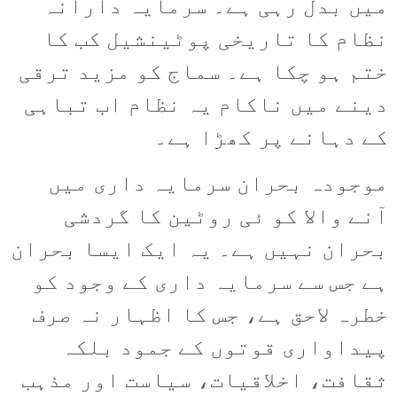
میں بدل رہی ہے۔ سرمایہ دارانہ
نظام کا تاریخی پوٹینشیل کب کا
ختم ہو چکا ہے۔ سماج کو مزید ترقی
دینے میں ناکام یہ نظام اب تباہی
کے دہانے پر کھڑا ہے۔
موجودہ بحران سرمایہ داری میں
آنے والا کو ئی روٹین کا گردشی
بحران نہیں ہے۔ یہ ایک ایسا بحران
ہے جس سے سرمایہ داری کے وجود کو
خطرہ لاحق ہے، جس کا اظہار نہ صرف
پیداواری قوتوں کے جمود بلکہ
ثقافت، اخلاقیات، سیاست اور مذہب