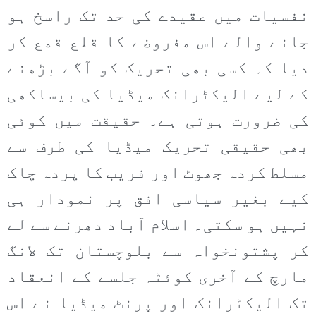
نفسیات میں عقیدے کی حد تک راسخ ہو
جانے والے اس مفروضے کا قلع قمع کر
دیا کہ کسی بھی تحریک کو آگے بڑھنے
کے لیے الیکٹرانک میڈیا کی بیساکھی
کی ضرورت ہوتی ہے۔ حقیقت میں کوئی
بھی حقیقی تحریک میڈیا کی طرف سے
مسلط کردہ جھوٹ اور فریب کا پردہ چاک
کیے بغیر سیاسی افق پر نمودار ہی
نہیں ہو سکتی۔ اسلام آباد دھرنے سے لے
کر پشتونخواہ سے بلوچستان تک لانگ
مارچ کے آخری کوئٹہ جلسے کے انعقاد
تک الیکٹرانک اور پرنٹ میڈیا نے اس