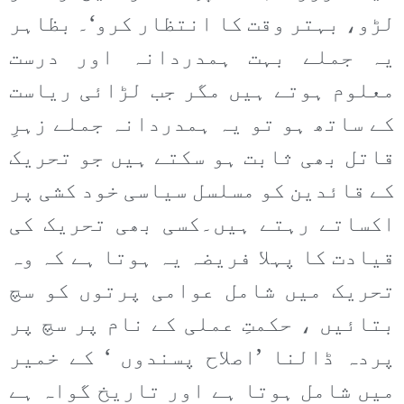
لڑو، بہتر وقت کا انتظار کرو‘۔ بظاہر
یہ جملے بہت ہمدردانہ اور درست
معلوم ہوتے ہیں مگر جب لڑائی ریاست
کے ساتھ ہو تو یہ ہمدردانہ جملے زہرِ
قاتل بھی ثابت ہو سکتے ہیں جو تحریک
کے قائدین کو مسلسل سیاسی خود کشی پر
اکساتے رہتے ہیں۔کسی بھی تحریک کی
قیادت کا پہلا فریضہ یہ ہوتا ہے کہ وہ
تحریک میں شامل عوامی پرتوں کو سچ
بتائیں ، حکمتِ عملی کے نام پر سچ پر
پردہ ڈالنا ’اصلاح پسندوں ‘ کے خمیر
میں شامل ہوتا ہے اور تاریخ گواہ ہے