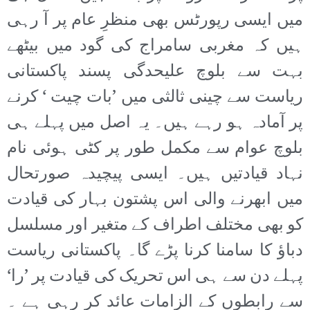
میں ایسی رپورٹس بھی منظرِ عام پر آ رہی
ہیں کہ مغربی سامراج کی گود میں بیٹھے
بہت سے بلوچ علیحدگی پسند پاکستانی
ریاست سے چینی ثالثی میں ’بات چیت ‘ کرنے
پر آمادہ ہو رہے ہیں۔ یہ اصل میں پہلے ہی
بلوچ عوام سے مکمل طور پر کٹی ہوئی نام
نہاد قیادتیں ہیں۔ ایسی پیچیدہ صورتحال
میں ابھرنے والی اس پشتون بہار کی قیادت
کو بھی مختلف اطراف کے متغیر اور مسلسل
دباؤ کا سامنا کرنا پڑے گا۔ پاکستانی ریاست
پہلے دن سے ہی اس تحریک کی قیادت پر ’را‘
سے رابطوں کے الزامات عائد کر رہی ہے ۔