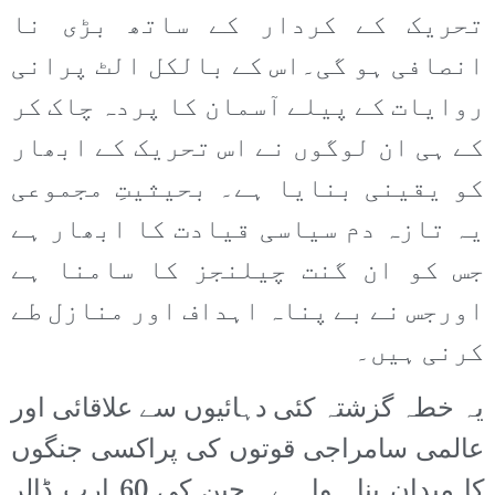
تحریک کے کردار کے ساتھ بڑی نا
انصافی ہو گی۔اس کے بالکل الٹ پرانی
روایات کے پیلے آسمان کا پردہ چاک کر
کے ہی ان لوگوں نے اس تحریک کے ابھار
کو یقینی بنایا ہے۔ بحیثیتِ مجموعی
یہ تازہ دم سیاسی قیادت کا ابھار ہے
جس کو ان گنت چیلنجز کا سامنا ہے
اورجس نے بے پناہ اہداف اور منازل طے
کرنی ہیں۔
یہ خطہ گزشتہ کئی دہائیوں سے علاقائی اور
عالمی سامراجی قوتوں کی پراکسی جنگوں
کا میدان بنا ہوا ہے۔ چین کی 60 ارب ڈالر