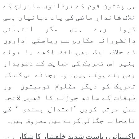
ہی پشتون قوم کے برطانوی سامراج کے
خلاف شاندار ماضی کی یاد دہانیاں بھی
کروا رہے ہیں مگر انتہائی
دانشورانہ مکاری سے ریاستی اداروں
کے خلاف ایک بھی لفظ لکھے یا بولے
بغیر اس تحریک کی حمایت کے دعویدار
بھی بنے ہوئے ہیں۔ وہ بجائے اس کے کہ
تحریک کو دیگر مظلوم قومیتوں اور
طبقات کے ساتھ جوڑنے کا ٹھوس لائحہ
عمل مرتب کریں ’اعتدال پسندی ‘ کی
ناصحانہ جگالی کرنے میں مصروف ہیں۔
پاکستانی ریاست شدید خلفشار کا شکار ہے۔