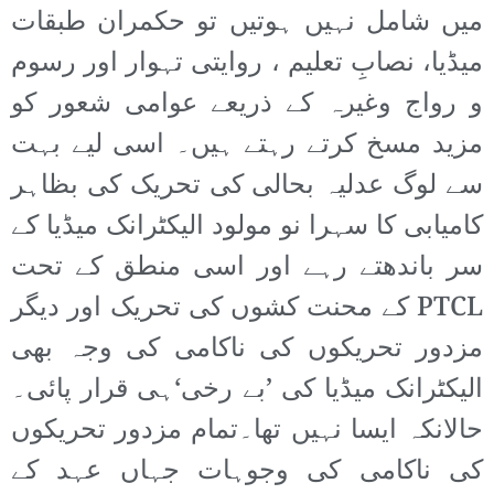
میں شامل نہیں ہوتیں تو حکمران طبقات
میڈیا، نصابِ تعلیم ، روایتی تہوار اور رسوم
و رواج وغیرہ کے ذریعے عوامی شعور کو
مزید مسخ کرتے رہتے ہیں۔ اسی لیے بہت
سے لوگ عدلیہ بحالی کی تحریک کی بظاہر
کامیابی کا سہرا نو مولود الیکٹرانک میڈیا کے
سر باندھتے رہے اور اسی منطق کے تحت
PTCL کے محنت کشوں کی تحریک اور دیگر
مزدور تحریکوں کی ناکامی کی وجہ بھی
الیکٹرانک میڈیا کی ’بے رخی‘ہی قرار پائی۔
حالانکہ ایسا نہیں تھا۔تمام مزدور تحریکوں
کی ناکامی کی وجوہات جہاں عہد کے