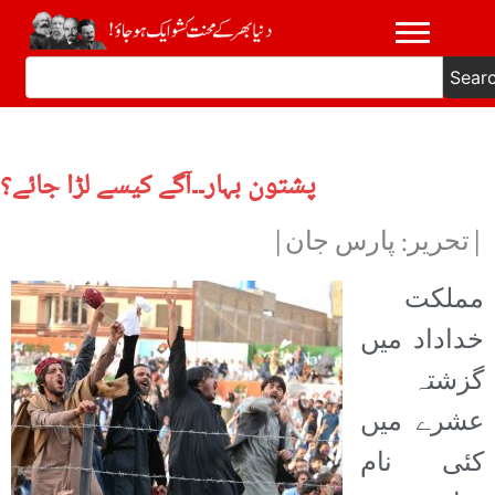
Sear
پشتون بہار۔۔آگے کیسے لڑا جائے؟
|تحریر: پارس جان|
مملکت
خداداد میں
گزشتہ
عشرے میں
کئی نام