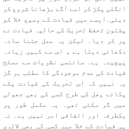
انگلی پکڑ کر اسے آگے بڑھانا شروع کر
دیتی۔ایسے میں قیادت کے وسیع خلا کو
پشتون تحفظ تحریک کی حالیہ قیادت نے
پر کر دیا۔ لیکن یہ عمل جتنا سادہ
دکھائی دیتا ہے ، اس سے کہیں زیادہ
پیچیدہ ہے۔ سائنسی نظریات سے مسلح
قیادت کی عدم موجودگی کا مطلب ہر گز
یہ نہیں کہ اس تحریک کی قیادت پکے
پکائے پھل کی طرح کسی کی بھی جھولی
میں گر سکتی تھی۔ یہ مکمل طور پر
یکطرفہ اور اتفاقی امر نہیں ہے۔ نہ
ہی قیادت کے خلا میں کسی کی بھی لاٹری