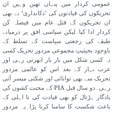
عمومی کردار میں پنہاں تھیں وہیں ان
تحریکوں کی قیادتوں کی ’دکانداری‘ نے بھی
ان تحریکوں کے قتل عام میں فیصلہ کن
کردار ادا کیا۔لیکن سیاسی افق پر درمیانے
طبقے کی رجعتی سیاست کے تسلط کے
باوجود بحیثیتِ مجموعی مزدور تحریک کسی
نہ کسی شکل میں بار بار ابھرتی رہی اور
عرب بہار کے بعد اس کو عالمی مزدور
تحریک سے بھی توانائی اور شکتی میسر آتی
رہی۔دو سال قبل PIA کے محنت کشوں کی
یادگار ہڑتال کو بھی قیادت کی نا اہلی کے
باعث شکست کا سامنا کرنا پڑا۔یہ مزدور