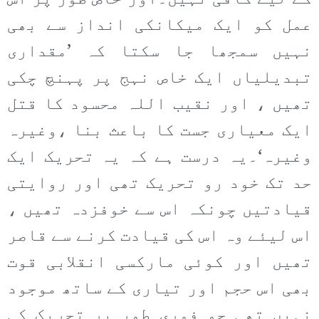
عمل کو ایک میکانکی انداز سے بھی
نہیں سمجھا جا سکتا کہ ’مقداری
تبدیلیاں ایک خاص نہج پر پہنچ چکی
تھیں ، اور نقیب اللہ محسود کا قتل
ایک معیاری جست کا باعث بنا ،وغیرہ
وغیرہ‘۔یہ درست ہے کہ یہ تحریک ایک
حد تک خود رو تحریک تھی اور روایتی
قیادتیں چونکہ اس سے خوفزدہ تھیں ،
اس لیئے وہ اس کی قیادت کرنے سے قاصر
تھیں اور کوئی مارکسی انقلابی قوت
بھی اس حجم اور تیاری کے ساتھ موجود
نہیں تھی جو فوری طور پر تحریک کی