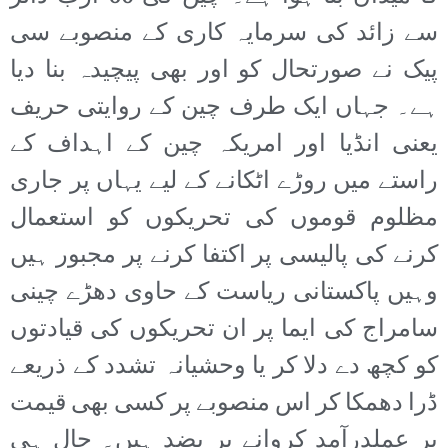
سے زائد کی سرمایہ کاری کے منصوبے سی
پیک نے صورتحال کو اور بھی پیچیدہ بنا دیا
ہے۔ جہاں ایک طرف چین کے روایتی حریف
یعنی انڈیا اور امریکہ چین کے اہداف کے
راستے میں روڑے اٹکانے کے لیے یہاں پر جاری
مظلوم قوموں کی تحریکوں کو استعمال
کرنے کی پالیسی پر اکتفا کرنے پر مجبور ہیں
وہیں پاکستانی ریاست کے حاوی دھڑے چینی
سامراج کی ایما پر ان تحریکوں کی قیادتوں
کو کچھ دے دلا کر یا وحشیانہ تشدد کے ذریعے
ڈرا دھمکا کر اس منصوبے پر کسی بھی قیمت
پر عملدرآمد کروانے پر بضد ہیں۔ حال ہی