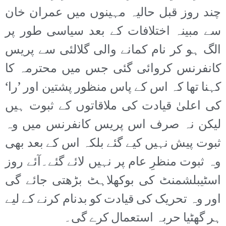
چند روز قبل حالیہ مہینوں میں عمران خان
سے مبینہ اختلافات کے بعد سیاسی طور پر
الگ ہو کر نام کمانے والی گلالئی سے پریس
کانفرنس کروائی گئی جس میں محترمہ کا
کہنا تھا کہ اس کے پاس منظور پشتین اور ’را‘
کی اعلیٰ قیادت کی ملاقاتوں کے ثبوت ہیں
لیکن نہ صرف اس پریس کانفرنس میں وہ
ثبوت پیش نہیں کیے گئے بلکہ اس کے بعد بھی
وہ ثبوت منظرِ عام پر نہیں لائے گئے۔آئے روز
اسٹیبلشمنٹ کی بوکھلاہٹ بڑھتی جائے گی
اور وہ تحریک کی قیادت کو بدنام کرنے کے لیے
ہر گھٹیا حربہ استعمال کرے گی۔