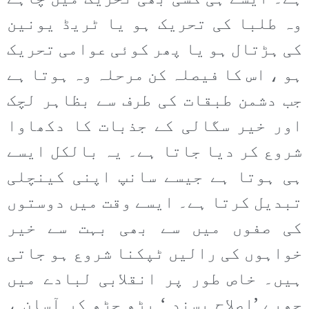
وہ طلبا کی تحریک ہو یا ٹریڈ یونین
کی ہڑتال ہو یا پھر کوئی عوامی تحریک
ہو ، اس کا فیصلہ کن مرحلہ وہ ہوتا ہے
جب دشمن طبقات کی طرف سے بظاہر لچک
اور خیر سگالی کے جذبات کا دکھاوا
شروع کر دیا جاتا ہے۔ یہ بالکل ایسے
ہی ہوتا ہے جیسے سانپ اپنی کینچلی
تبدیل کرتا ہے۔ ایسے وقت میں دوستوں
کی صفوں میں سے بھی بہت سے خیر
خواہوں کی رالیں ٹپکنا شروع ہو جاتی
ہیں۔ خاص طور پر انقلابی لبادے میں
چھپے ’اصلاح پسند ‘ بڑھ چڑھ کر آسان ،