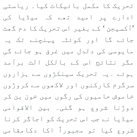
تحریک کا مکمل بائیکاٹ کیا۔ ریاستی
ادارے پر امید تھے کہ میڈیا کی
’آکسیجن ‘ کے بغیر اس تحریک کا دم گھٹ
جائے گا اور کوئٹہ پہنچنے تک یہ
مایوسی کی دلدل میں غرق ہو جائے گی
مگر نتائج اس کے بالکل الٹ برآمد
ہوئے ۔یہ تحریک سینکڑوں سے ہزاروں
سرگرم کارکنوں اور لاکھوں سے کروڑوں
خاموش حامیوں کی رگوں میں خون بن کر
دوڑنا شروع ہو گئی۔ بین الاقوامی
میڈیا نے جب اس تحریک کو اجاگر کرنا
شروع کیا تو مجبوراً اکا دکامقامی