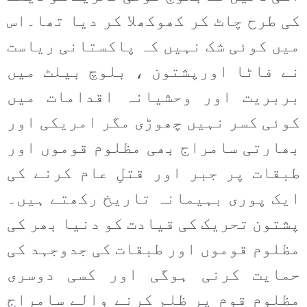
کی طرح چاٹ کر کھوکھلا کر دیا تھا۔اس
میں کوئی شک نہیں کہ پاکستانی ریاست
نے فاٹا اورپشتون ، بلوچ بیلٹ میں
بربریت اور وحشیانہ اقدامات میں
کوئی کسر نہیں چھوڑی مگر امریکی اور
بھارتی سامراج بھی مظلوم قوموں اور
طبقات پر جبر اور قتلِ عام کرنے کی
ایک پوری بہیمانہ تاریخ رکھتے ہیں۔
پشتون تحریک کی قیادت کو دنیا بھر کی
مظلوم قوموں اور طبقات کی جدوجہد کی
حمایت کرنی ہوگی اور کسی دوسری
مظلوم قوم پر ظلم کرنے والے سامراج