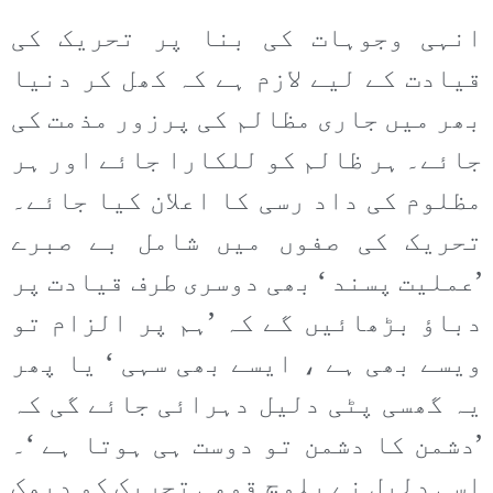
انہی وجوہات کی بنا پر تحریک کی
قیادت کے لیے لازم ہے کہ کھل کر دنیا
بھر میں جاری مظالم کی پرزور مذمت کی
جائے۔ ہر ظالم کو للکارا جائے اور ہر
مظلوم کی داد رسی کا اعلان کیا جائے۔
تحریک کی صفوں میں شامل بے صبرے
’عملیت پسند ‘ بھی دوسری طرف قیادت پر
دباؤ بڑھائیں گے کہ ’ہم پر الزام تو
ویسے بھی ہے ، ایسے بھی سہی ‘ یا پھر
یہ گھسی پٹی دلیل دہرائی جائے گی کہ
’دشمن کا دشمن تو دوست ہی ہوتا ہے ‘۔
اسی دلیل نے بلوچ قومی تحریک کو دیمک