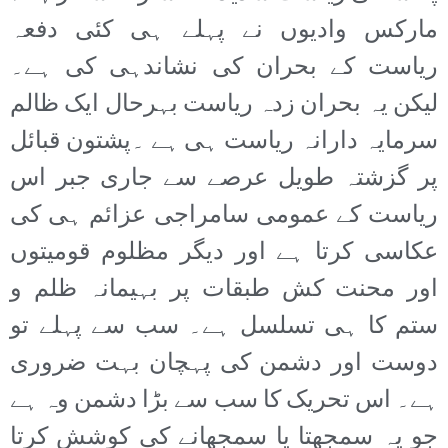
مارکس وادیوں نے پہلے ہی کئی دفعہ
ریاست کے بحران کی نشاندہی کی ہے۔
لیکن یہ بحران زدہ ریاست بہرحال ایک ظالم
سرمایہ دارانہ ریاست ہی ہے ۔پشتون قبائل
پر گزشتہ طویل عرصے سے جاری جبر اس
ریاست کے عمومی سامراجی عزائم ہی کی
عکاسی کرتا ہے اور دیگر مظلوم قومیتوں
اور محنت کش طبقات پر بہیمانہ ظلم و
ستم کا ہی تسلسل ہے۔ سب سے پہلے تو
دوست اور دشمن کی پہچان بہت ضروری
ہے۔ اس تحریک کا سب سے بڑا دشمن وہ ہے
جو یہ سمجھتا یا سمجھانے کی کوشش کرتا