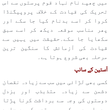
میں چھپے نام نہاد قوم پرستوں سے اس
تحریک کی قیادت کے خلاف پروپیگنڈا
کروا کر اسے بدنام کیا جا سکے اور
پھر مناسب موقعہ دیکھ کر اسے سبق
سکھایا جا سکے۔حقیقت میں یہیں سے
قیادت کی آزمائش کا سنگین ترین
مرحلہ بھی شروع ہوتا ہے۔
آستین کے سانپ
کسی بھی لڑائی میں سب سے زیادہ نقصان
دشمن سے زیادہ متذبذب اور بزدل
دوستوں کی وجہ سے برداشت کرنا پڑتا
ہے۔ ایسے ہی کسی بھی تحریک میں چاہے