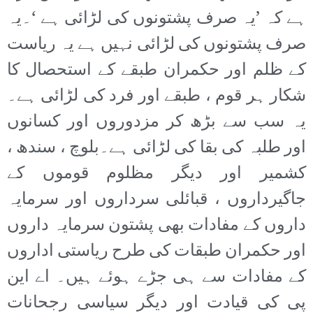
ہے کہ ’یہ صرف پشتونوں کی لڑائی ہے ‘۔یہ
صرف پشتونوں کی لڑائی نہیں ہے یہ ریاست
کے ظلم اور حکمران طبقے کے استحصال کا
شکار ہر قوم ، طبقے اور فرد کی لڑائی ہے۔
یہ سب سے بڑھ کر مزدوروں اور کسانوں
اور طلبہ کی بقا کی لڑائی ہے۔بلوچ ، سندھ ،
کشمیر اور دیگر مظلوم قوموں کے
جاگیرداروں ، قبائلی سرداروں اور سرمایہ
داروں کے مفادات بھی پشتون سرمایہ داروں
اور حکمران طبقات کی طرح ریاستی اداروں
کے مفادات سے ہی جڑے ہوئے ہیں۔ اے این
پی کی قیادت اور دیگر سیاسی رجحانات