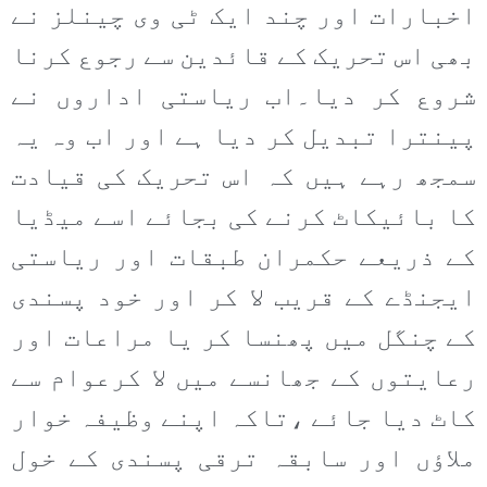
اخبارات اور چند ایک ٹی وی چینلز نے
بھی اس تحریک کے قائدین سے رجوع کرنا
شروع کر دیا۔اب ریاستی اداروں نے
پینترا تبدیل کر دیا ہے اور اب وہ یہ
سمجھ رہے ہیں کہ اس تحریک کی قیادت
کا بائیکاٹ کرنے کی بجائے اسے میڈیا
کے ذریعے حکمران طبقات اور ریاستی
ایجنڈے کے قریب لا کر اور خود پسندی
کے چنگل میں پھنسا کر یا مراعات اور
رعایتوں کے جھانسے میں لا کرعوام سے
کاٹ دیا جائے ،تاکہ اپنے وظیفہ خوار
ملاؤں اور سابقہ ترقی پسندی کے خول