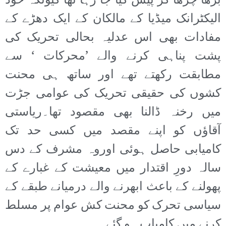
بڑھا چڑھا کر پیش کیا جا رہا تھا کیونکہ خود
الیکٹرانک میڈیا کے مالکان کے ایک دھڑے کے
مفادات بھی اس عدلیہ بحالی تحریک کی
پشت پناہی کرنے والے ’محرکات ‘ سے
مطابقت رکھتے تھے اور ساتھ ہی محنت
کشوں کی حقیقی تحریک کی عوامی جڑت
میں رخنہ ڈالنا بھی مقصود تھا۔ریاستی
آقاؤں کو اپنے مقصد میں کسی حد تک
کامیابی حاصل ہوئی اوروہ مشرف کے دس
سالہ دورِ اقتدار میں معیشت کے غبارے کے
پھولنے کے باعث ابھرنے والے درمیانے طبقے کے
سیاسی تحرک کو محنت کش عوام پر مسلط
کرنے میں کامیاب ہو گئے۔