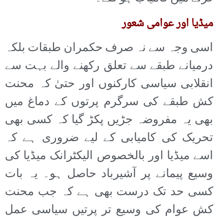
میڈیا اور عوامی شعور
اسی وجہ سے نہ صرف حکمران طبقات بلکہ
درمیانے طبقے سے تعلق رکھنے والے بہت سے
انقلابی سیاسی کارکنوں اور حتیٰ کہ محنت
کش طبقے کی سرگرم پرتوں کے دماغ میں
بھی یہ مفروضہ جڑیں پکڑ گیا کہ کسی بھی
تحریک کی کامیابی کے لیے ضروری ہے کہ
اسے میڈیا اور بالخصوص الیکٹرانک میڈیا کی
وسیع پیمانے پر آشیرباد حاصل ہو۔ یہ بات
کسی حد تک درست بھی ہے کہ جب محنت
کش عوام کی وسیع تر پرتیں سیاسی عمل