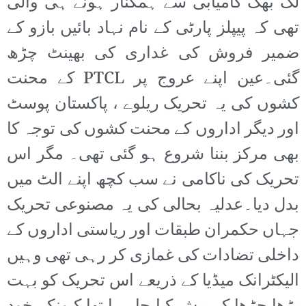
لگ بھگ کامیابی سے ہمکنار ہونے ہی والی
تھی کہ پیپلز پارٹی کے نام نہاد بائیں بازو کے
ضمیر فروش کی غداری کی بھینٹ چڑھ
گئی۔عین اپنے عروج پر PTCL کے محنت
کشوں کی یہ تحریک ریلوے ، پاکستان پوسٹ
اور دیگر اداروں کے محنت کشوں کی توجہ کا
بھی مرکز بننا شروع ہو گئی تھی۔ مگر اس
تحریک کی ناکامی نے سب کچھ اپنے الٹ میں
بدل دیا۔عدلیہ بحالی کی یہ مصنوعی تحریک
جہاں حکمران طبقات اور ریاستی اداروں کے
داخلی تضادات کی غمازی کر رہی تھی وہیں
الیکٹرانک میڈیا کے ذریعے اس تحریک کو بہت