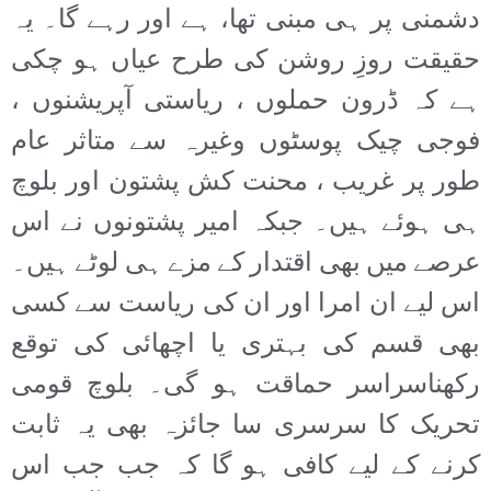
دشمنی پر ہی مبنی تھا، ہے اور رہے گا۔ یہ
حقیقت روزِ روشن کی طرح عیاں ہو چکی
ہے کہ ڈرون حملوں ، ریاستی آپریشنوں ،
فوجی چیک پوسٹوں وغیرہ سے متاثر عام
طور پر غریب ، محنت کش پشتون اور بلوچ
ہی ہوئے ہیں۔ جبکہ امیر پشتونوں نے اس
عرصے میں بھی اقتدار کے مزے ہی لوٹے ہیں۔
اس لیے ان امرا اور ان کی ریاست سے کسی
بھی قسم کی بہتری یا اچھائی کی توقع
رکھناسراسر حماقت ہو گی۔ بلوچ قومی
تحریک کا سرسری سا جائزہ بھی یہ ثابت
کرنے کے لیے کافی ہو گا کہ جب جب اس