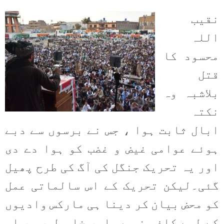
نقیب
اللہ
محسود کا
قتل
بلاشبہ وہ
نکتہ
ابال ثابت ہوا ، جس نے برسوں سے دبے
ہوئے عوامی غیض و غضب کو ہوا دے دی
اور یہ تحریک جنگل کی آگ کی طرح پھیل
گئی۔لیکن تحریک کے اس سالماتی عمل
کو محض بیان کر دینا ہی مارکس وادیوں
کے لیے کافی نہیں۔اور خاص طور پر اس