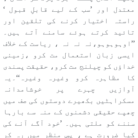
معتدل اور ’سب کے لیے قابلِ قبول ‘
راستہ اختیار کرنے کی تلقین اور
تائید کرتے ہوئے سامنے آتے ہیں۔
’’اوہوہوہو،نہ نہ نہ ، ریاست کے خلاف
ایسی زبان استعمال مت کرو ،زمینی
خداؤں کو چیلنج مت کرو، حقیقت پسندی
کا مظاہرہ کرو وغیرہ وغیرہ‘‘۔یہ
آوازیں چہرے پر خوشامدانہ
مسکراہٹیں بکھیرے دوستوں کی صف میں
چھپے حقیقی دشمنوں کے منہ سے بارہا
سننے کو ملتی ہیں۔ ’خود آگے آنے کی
کیا ضرورت ہے ، پسِ منظر میں رہ کر