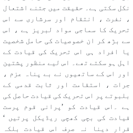
نکل سکتی ہے۔ حقیقت میں جتنے اشتعال
، نفرت ، انتقام اور سرشاری سے اس
تحریک کا سماجی مواد لبریز ہے ، اس
سے بڑھ کر ان خصوصیات کی حامل شخصیت
یا افراد ہی اس تحریک کی قیادت کے
اہل ہو سکتے تھے۔ اس لیے منظور پشتین
اور اس کے ساتھیوں نے بے پناہ عزم ،
جرات ، استقامت اور ثابت قدمی کے
بلبوتے پر اس تحریک کی قیادت حاصل کی
ہے ۔اس قیادت کو ’پرانی قوم پرست
قیادت کی بچی کھچی ریڈیکل پرتیں ‘
قرار دینا نہ صرف اس قیادت بلکہ