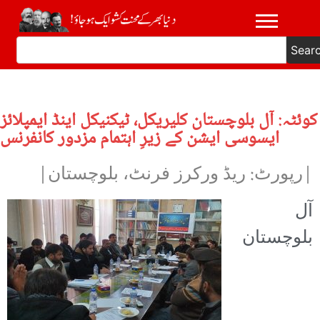
Sear
کوئٹہ: آل بلوچستان کلیریکل، ٹیکنیکل اینڈ ایمپلائز
ایسوسی ایشن کے زیرِ اہتمام مزدور کانفرنس
|رپورٹ: ریڈ ورکرز فرنٹ، بلوچستان|
آل
بلوچستان