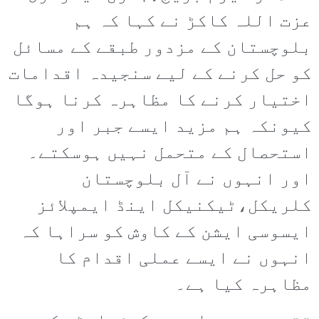
عزت اللہ کاکڑ نے کہا کہ ہم
بلوچستان کے مزدور طبقے کے مسائل
کو حل کرنے کے لیے سنجیدہ اقدامات
اختیار کرنے کا مظاہرہ کرنا ہوگا
کیونکہ ہم مزید ایسے جبر اور
استحصال کے متحمل نہیں ہوسکتے۔
اور انہوں نے آل بلوچستان
کلریکل،ٹیکنیکل اینڈ ایمپلائز
ایسوسی ایشن کے کاوش کو سراہا کہ
انہوں نے ایسے عملی اقدام کا
مظاہرہ کیا ہے۔