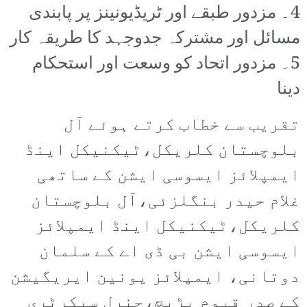
4۔ مزدور طبقے اور ٹریڈیونینز پر پابندی
مسائل اور مشترکہ جدوجہد کا طریقہ کار
5۔ مزدور اتحاد کو وسعت اور استحکام
دینا
تقریب سے خطاب کرتے ہوئے آل
بلوچستان کلریکل،ٹیکنیکل اینڈ
ایمپلائز ایسوسی ایشن کے ساتھی
غلام حیدر بنگلزئی،آل بلوچستان
کلریکل،ٹیکنیکل اینڈ ایمپلائز
ایسوسی ایشن بی ڈی اے کے سلمان
دوتانی، ایمپلائز یونین ایریگیشن
کے صدر قیوم بڑیچ،جنرل سیکرٹری