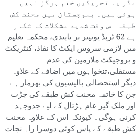
مگر یہ تحریکیں ختم ہرگز نہیں
ہوئی ہیں۔ بلوچستان میں محنت کش
طبقہ اس وقت شدید مشکلات کا شکار
ہے 62 ٹریڈ یونینز پر پابندی، محکمہ تعلیم
میں لازمی سروس ایکٹ کا نفاذ، کنٹریکٹ
و پروجیکٹ ملازمین کی عدم
مستقلی،تنخواہوں میں اضافے کے علاوہ
دیگر استحصالی پالیسیوں کی بھرمار ہے
جن کا خاتمہ محنت کش طبقے کی جڑت
اور ملک گیر عام ہڑتال کے لیے جدوجہد
کرنی ہوگی۔ کیونکہ اس کے علاوہ محنت
کش طبقے کے پاس کوئی دوسرا راہ نجات