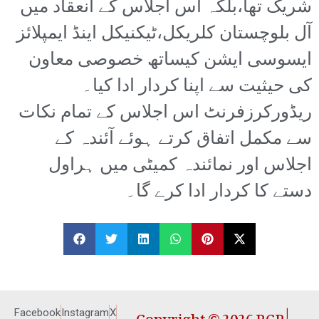
شریک تھا،بلکہ اس اجلاس کے انعقاد میں
آل بلوچستان کلریکل،ٹیکنیکل اینڈ ایمپلائز
ایسوسی ایشن کیساتھ خصوصی معاون
کی حیثیت سے اپنا کردار ادا کیا۔
ریڈورکرزفرنٹ اس اجلاس کے تمام نکات
سے مکمل اتفاق کرتے ہوئے آئندہ کے
اجلاس اور نمائندہ کمیٹی میں ہراول
دستے کا کردار ادا کرے گا۔
Copyright © 2026 RCP |
Facebook
Instagram
X