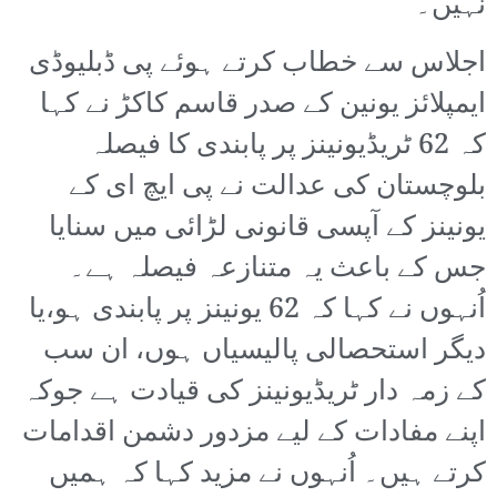
نہیں۔
اجلاس سے خطاب کرتے ہوئے پی ڈبلیوڈی
ایمپلائز یونین کے صدر قاسم کاکڑ نے کہا
کہ 62 ٹریڈیونینز پر پابندی کا فیصلہ
بلوچستان کی عدالت نے پی ایچ ای کے
یونینز کے آپسی قانونی لڑائی میں سنایا
جس کے باعث یہ متنازعہ فیصلہ ہے۔
اُنہوں نے کہا کہ 62 یونینز پر پابندی ہو،یا
دیگر استحصالی پالیسیاں ہوں، ان سب
کے زمہ دار ٹریڈیونینز کی قیادت ہے جوکہ
اپنے مفادات کے لیے مزدور دشمن اقدامات
کرتے ہیں۔ اُنہوں نے مزید کہا کہ ہمیں