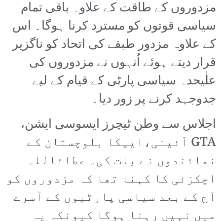
مزدوروں کے طاقت کے علاوہ باقی تمام
سیاسی قوتوں کو مسترد کرنا ہوگا۔ اس
کے علاوہ مزدور طبقے کی اتحاد کو ناگزیر
قرار دیتے ہوئے اُنہوں نے مزدوروں کی
علٰیحدہ سیاسی پارٹی کے قیام کے لیے
جدوجہد کرنے پر زور دیا۔
اجلاس سے وطن ٹیچرز ایسوسی ایشن،
GTA آئینی،ایپکا بلوچستان کے
نمائندوں نے بات کی۔ عطائاللہ
اچکزئی کا کہنا تھا کہ مزدوروں کو
آج کے بعد سیاسی پارٹیوں کے آسرے
میں نہیں رہنا ہوگا کیونکہ یہ