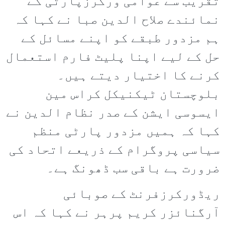
تقریب سے عوامی ورکرزپارٹی کے
نمائندے صلاح الدین صبا نے کہا کہ
ہم مزدور طبقے کو اپنے مسائل کے
حل کے لیے اپنا پلیٹ فارم استعمال
کرنے کا اختیار دیتے ہیں۔
بلوچستان ٹیکنیکل کراس مین
ایسوسی ایشن کے صدر نظام الدین نے
کہا کہ ہمیں مزدور پارٹی منظم
سیاسی پروگرام کے ذریعے اتحاد کی
ضرورت ہے باقی سب ڈھونگ ہے۔
ریڈورکرزفرنٹ کے صوبائی
آرگنائزر کریم پرہر نے کہا کہ اس