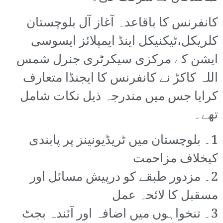
کانفرنس کا باقاعدہ آغاز آل بلوچستان
کلریکل،ٹیکنیکل اینڈ ایمپلائز ایسوسی
ایشن کے مرکزی سیکرٹری جنرل شمس
اللہ کاکڑ نے کانفرنس کا ایجنڈا متعارف
کرایا جس میں مندرجہ ذیل نکات شامل
تھے۔
1۔ بلوچستان میں ٹریڈیونینز پر پابندی
کیخلاف مزاحمت
2۔ مزدور طبقے کو درپیش مسائل اور
مسقبل کا لائحہ عمل
3۔ تنخواہوں میں اضافہ اور آئندہ بجٹ