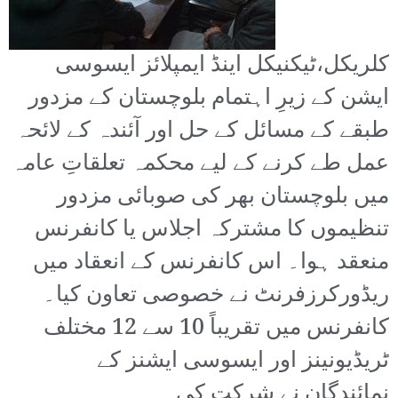
کلریکل،ٹیکنیکل اینڈ ایمپلائز ایسوسی
ایشن کے زیرِ اہتمام بلوچستان کے مزدور
طبقے کے مسائل کے حل اور آئندہ کے لائحہ
عمل طے کرنے کے لیے محکمہ تعلقاتِ عامہ
میں بلوچستان بھر کی صوبائی مزدور
تنظیموں کا مشترکہ اجلاس یا کانفرنس
منعقد ہوا۔ اس کانفرنس کے انعقاد میں
ریڈورکرزفرنٹ نے خصوصی تعاون کیا۔
کانفرنس میں تقریباً 10 سے 12 مختلف
ٹریڈیونینز اور ایسوسی ایشنز کے
نمائندگان نے شرکت کی۔