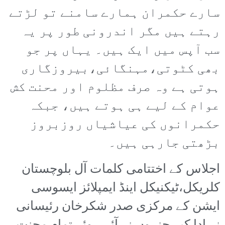
سارے حکمران ہمارے سامنے تو لڑتے
رہتے ہیں مگر اندرونی طور پر یہ
سب آپس میں ایک ہیں۔ یہاں پر جو
بھی کٹوتی،مہنگائی،بیروزگاری
ہوتی ہے وہ صرف مظلوم اور محنت کش
عوام کے لیے ہی ہوتے ہیں، جبکہ
حکمرانوں کی عیاشیاں روزبروز
بڑھتی جارہی ہیں۔
اجلاس کے اختتامی کلمات آل بلوچستان
کلریکل،ٹیکنیکل اینڈ ایمپلائز ایسوسی
ایشن کے مرکزی صدر شکرخان رئیسانی