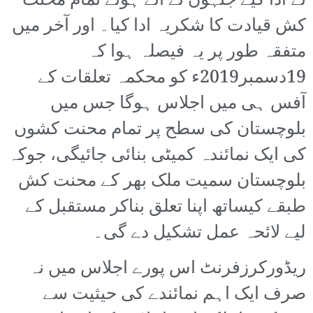
نے ادا کیے جنہوں نے آئے ہوئے تمام محنت
کش قیادت کا شکریہ ادا کیا۔ اور آخر میں
متفقہ طور پر یہ فیصلہ ہوا کہ
19دسمبر2019ء کو محکمہ تعلقات کے
آفس ہی میں اجلاس ہوگا جس میں
بلوچستان کی سطح پر تمام محنت کشوں
کی ایک نمائندہ کمیٹی بنائی جائیگی، جوکہ
بلوچستان سمیت ملک بھر کے محنت کش
طبقے کیساتھ اپنا تعلق بناکر مستقبل کے
لیے لائحہ عمل تشکیل دے گی۔
ریڈورکرزفرنٹ اس پورے اجلاس میں نہ
صرف ایک اہم نمائندے کی حیثیت سے