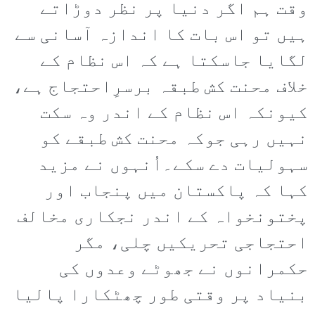
وقت ہم اگر دنیا پر نظر دوڑاتے
ہیں تو اس بات کا اندازہ آسانی سے
لگایا جاسکتا ہے کہ اس نظام کے
خلاف محنت کش طبقہ برسرِاحتجاج ہے،
کیونکہ اس نظام کے اندر وہ سکت
نہیں رہی جوکہ محنت کش طبقے کو
سہولیات دے سکے۔اُنہوں نے مزید
کہا کہ پاکستان میں پنجاب اور
پختونخواہ کے اندر نجکاری مخالف
احتجاجی تحریکیں چلی، مگر
حکمرانوں نے جھوٹے وعدوں کی
بنیاد پر وقتی طور چھٹکارا پالیا