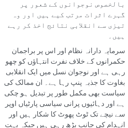
بالخصوص نوجوانوں کے شعور پر
گہرے اثرات مرتب کیے ہیں اور وہ
تیزی سے انقلابی نتائج اخذ کر رہے
ہیں۔
سرمایہ دارانہ نظام اور اس پر براجمان
حکمرانوں کے خلاف نفرت انتہاؤں کو چھو
رہی ہے اور نوجوان نسل میں ایک انقلابی
بغاوت کا جذبہ پنپ رہا ہے۔ ان ممالک کی
سیاست بھی مکمل طور پر تبدیل ہو چکی
ہے اور دہائیوں پرانی سیاسی پارٹیاں اوپر
سے نیچے تک ٹوٹ پھوٹ کا شکار ہیں اور
انہدام کی جانب بڑھ رہی ہیں جبکہ بہت