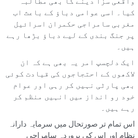
واقعی سزا دینے کا بھی مطالبہ
کیا۔ اسی عوامی دباؤ کے باعث اب
مغربی سامراجی حکمران اسرائیل
پر جنگ بندی کے لیے دباؤ بڑھا رہے
ہیں۔
ایک دلچسپ امر یہ بھی ہے کہ ان
لاکھوں کے احتجاجوں کی قیادت کوئی
بھی پارٹی نہیں کر رہی اور عوام
خود رو انداز میں انہیں منظم کر
رہے ہیں۔
اس تمام تر صورتحال میں سرمایہ دارانہ
نظام اور اس کی پروردہ سامراجی