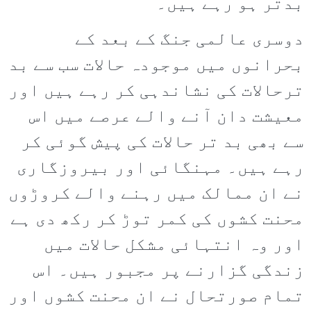
بدتر ہو رہے ہیں۔
دوسری عالمی جنگ کے بعد کے
بحرانوں میں موجودہ حالات سب سے بد
ترحالات کی نشاندہی کر رہے ہیں اور
معیشت دان آنے والے عرصے میں اس
سے بھی بد تر حالات کی پیش گوئی کر
رہے ہیں۔ مہنگائی اور بیروزگاری
نے ان ممالک میں رہنے والے کروڑوں
محنت کشوں کی کمر توڑ کر رکھ دی ہے
اور وہ انتہائی مشکل حالات میں
زندگی گزارنے پر مجبور ہیں۔ اس
تمام صورتحال نے ان محنت کشوں اور