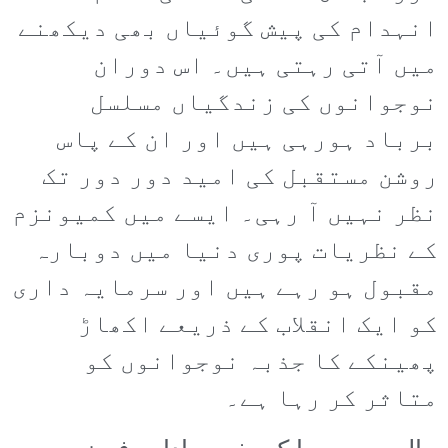
انہدام کی پیش گوئیاں بھی دیکھنے
میں آتی رہتی ہیں۔ اس دوران
نوجوانوں کی زندگیاں مسلسل
برباد ہورہی ہیں اور ان کے پاس
روشن مستقبل کی امید دور دور تک
نظر نہیں آ رہی۔ ایسے میں کمیونزم
کے نظریات پوری دنیا میں دوبارہ
مقبول ہو رہے ہیں اور سرمایہ داری
کو ایک انقلاب کے ذریعے اکھاڑ
پھینکے کا جذبہ نوجوانوں کو
متاثر کر رہا ہے۔