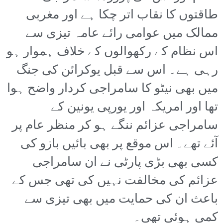
طاقتوں کا نقاب اتر چکا ہے اور مغربی
ممالک میں عوامی رائے عامہ تیزی سے
اس نظام کے رکھوالوں کے خلاف ہموار ہو
رہی ہے۔ اس سے قبل یوکرائن کی جنگ
میں بھی نیٹو کا سامراجی کردار واضح ہوا
تھا اور امریکہ اور یورپی یونین کے
سامراجی عزائم ننگے ہو کر منظر عام پر
آئے تھے۔ اس موقع پر بھی بائیں بازو کی
کسی بھی بڑی پارٹی نے ان سامراجی
عزائم کی مخالفت نہیں کی تھی جس کے
باعث ان کی حمایت میں بھی تیزی سے
کمی ہوئی تھی۔