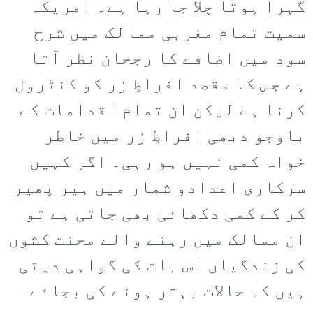
گہرا ہوتا چلا جا رہا ہے۔ امریکہ
سمیت تمام مغربی ممالک میں شرح
سود میں اضافے کا رجحان نظر آتا
ہے جس کا مقصد افراطِ زر کو کنٹرول
کرنا ہے لیکن ان تمام اقدامات کے
باوجو دبھی افراطِ زر میں خاطر
خواہ کمی نہیں ہو رہی۔ اگر کہیں
سرکاری اعدادو شمار میں ہیر پھیر
کر کے کمی دکھائی بھی جاتی ہے تو
ان ممالک میں رہنے والے محنت کشوں
کی زندگیاں اس بات کی گواہی دیتی
ہیں کہ حالات بہتر ہونے کی بجائے