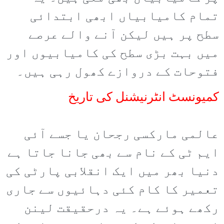
تمام کامیابیاں ابھی ابتدائی
سطح پر ہیں لیکن آنے والے عرصے
میں بہت بڑی سطح کی کامیابیوں اور
فتوحات کے دروازے کھول رہی ہیں۔
کمیونسٹ انٹرنیشنل کی تاریخ
عالمی مارکسی رجحان یا جسے آئی
ایم ٹی کے نام سے بھی جانا جاتا ہے
دنیا بھر میں ایک انقلابی پارٹی کی
تعمیر کا کام کئی دہائیوں سے جاری
رکھے ہوئے ہے۔ یہ درحقیقت لینن