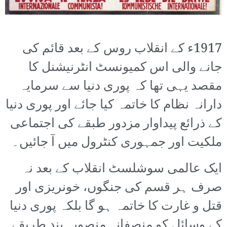
1917ء کے انقلاب روس کے بعد قائم کی
جانے والی اس کمیونسٹ انٹرنیشنل کا
مقصد یہی تھا کہ پوری دنیا سے سرمایہ
دارانہ نظام کا خاتمہ کیا جائے اور پوری دنیا
کے ذرائع پیداوار مزدور طبقے کی اجتماعی
ملکیت اور جمہوری کنٹرول میں آ جائیں۔
ایک عالمی سوشلسٹ انقلاب کے بعد نہ
صرف ہر قسم کی جنگوں، خونریزی اور
قتل و غارت کا خاتمہ ہو گا بلکہ پوری دنیا
کے وسائل کو منصفانہ منصوبہ بند طریقے