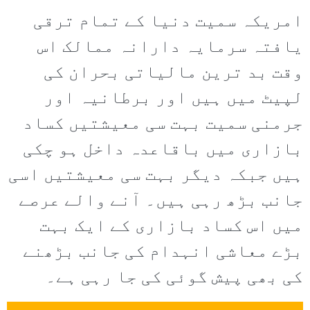
امریکہ سمیت دنیا کے تمام ترقی
یافتہ سرمایہ دارانہ ممالک اس
وقت بد ترین مالیاتی بحران کی
لپیٹ میں ہیں اور برطانیہ اور
جرمنی سمیت بہت سی معیشتیں کساد
بازاری میں باقاعدہ داخل ہو چکی
ہیں جبکہ دیگر بہت سی معیشتیں اسی
جانب بڑھ رہی ہیں۔ آنے والے عرصے
میں اس کساد بازاری کے ایک بہت
بڑے معاشی انہدام کی جانب بڑھنے
کی بھی پیش گوئی کی جا رہی ہے۔