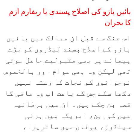
بائیں بازو کی اصلاح پسندی یا ریفارم ازم
کا بحران
اس جنگ سے قبل ان ممالک میں بائیں
بازو کے اصلاح پسند لیڈروں کو بڑے
پیمانے پر بھی مقبولیت حاصل ہوئی
تھی لیکن وہ بھی عوام اور بالخصوص
نوجوانوں کو نجات کا رستہ نہیں
دکھا سکے جس کے باعث اب وہ ماضی کا
قصہ بن چکے ہیں۔ ان میں برطانیہ
میں کوربن، امریکہ میں برنی
سینڈرز، یونان میں سائریزا،