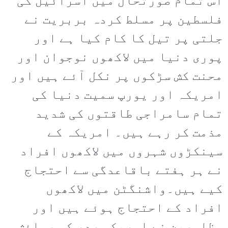
اس تمام صورتحال میں اسرائیل کی
فلسطین پر مسلط کردہ بربریت نے
جلتی پر تیل کا کام کیا ہے اور
پوری دنیا میں لاکھوں نوجوان اور
محنت کش سڑکوں پر نکل آئے ہیں اور
امریکہ اور یورپ سمیت دنیا کی
تمام سامراجی طاقتوں کی شدید
مذمت کر رہے ہیں۔ امریکہ کے
سینکڑوں شہروں میں لاکھوں افراد
نے ہر ہفتے باقاعدگی سے احتجاج
کیے ہیں۔واشنگٹن میں لاکھوں
افراد کے احتجاج ہوئے ہیں اور
مظاہرین نے امریکی صدر کی رہائش