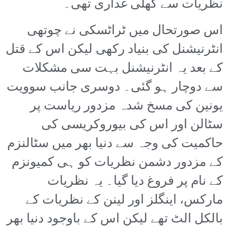
نظریات سے کھلی غداری تھی۔
اس صورتحال میں ٹراٹسکی نے چوتھی
انٹرنیشنل کی بنیاد رکھی لیکن اس کے قتل
کے بعد یہ انٹرنیشنل بہت سی مشکلات
سے دوچار ہو گئی۔ دوسری جانب سوویت
یونین کی مسخ شدہ مزدور ریاست پر
سٹالن اور اس کی بیوروکریسی کی
حاکمیت کی وجہ سے دنیا بھر میں سٹالنزم
کے مزدور دشمن نظریات کو ہی کمیونزم
کے نام پر فروغ دیا گیا۔ یہ نظریات
مارکس، اینگلز اور لینن کے نظریات کے
بالکل الٹ تھے لیکن اس کے باوجود دنیا بھر