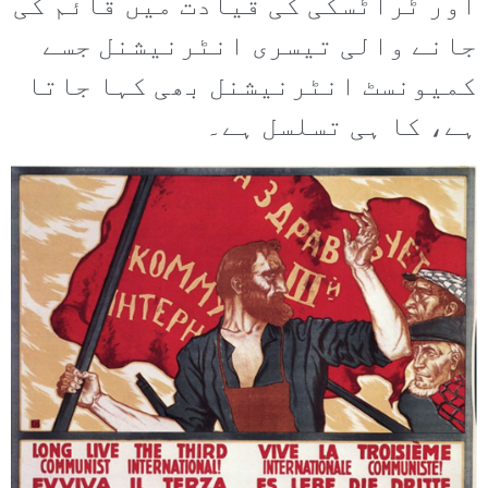
اور ٹراٹسکی کی قیادت میں قائم کی
جانے والی تیسری انٹرنیشنل جسے
کمیونسٹ انٹرنیشنل بھی کہا جاتا
ہے، کا ہی تسلسل ہے۔