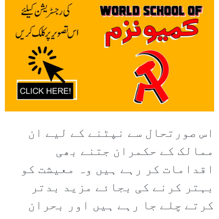
اس صورتحال سے نپٹنے کے لیے ان
ممالک کے حکمران جتنے بھی
اقدامات کر رہے ہیں وہ معیشت کو
بہتر کرنے کی بجائے مزید بدتر
کرتے چلے جا رہے ہیں اور بحران