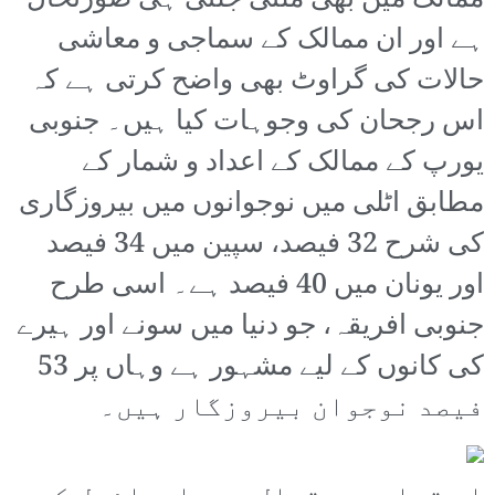
ممالک میں بھی ملتی جلتی ہی صورتحال
ہے اور ان ممالک کے سماجی و معاشی
حالات کی گراوٹ بھی واضح کرتی ہے کہ
اس رجحان کی وجوہات کیا ہیں۔ جنوبی
یورپ کے ممالک کے اعداد و شمار کے
مطابق اٹلی میں نوجوانوں میں بیروزگاری
کی شرح 32 فیصد، سپین میں 34 فیصد
اور یونان میں 40 فیصد ہے۔ اسی طرح
جنوبی افریقہ، جو دنیا میں سونے اور ہیرے
کی کانوں کے لیے مشہور ہے وہاں پر 53
فیصد نوجوان بیروزگار ہیں۔