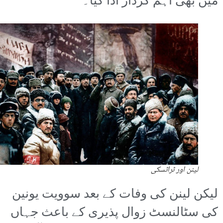
میں بھی اہم کردار ادا کیا۔
لینن اور ٹراٹسکی
لیکن لینن کی وفات کے بعد سوویت یونین
کی سٹالنسٹ زوال پذیری کے باعث جہاں