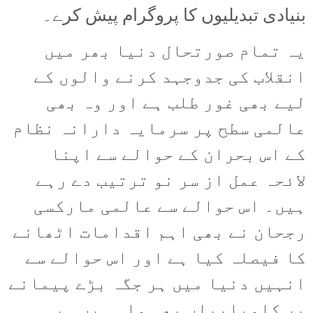
بنیادی تبدیلیوں کا پروگرام پیش کرے۔
یہ تمام صورتحال دنیا بھر میں
انقلاب کی جدوجہد کرنے والوں کے
لیے بھی غور طلب ہے اور وہ بھی
عالمی سطح پر سرمایہ دارانہ نظام
کے اس بحران کے حوالے سے اپنا
لائحہ عمل از سر نو ترتیب دے رہے
ہیں۔ اس حوالے سے عالمی مارکسی
رجحان نے بھی اہم اقدامات اٹھانے
کا فیصلہ کیا ہے اور اس حوالے سے
انہیں دنیا میں ہر جگہ بڑے پیمانے
پر کامیابیاں بھی ملی ہیں۔ یہ