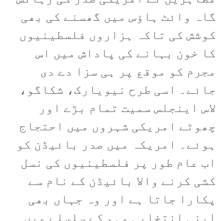
گاہ وائٹ ہاؤس میں گھسنے کی بھی
کوشش کی تاکہ ہزاروں فلسطینیوں
کا خون بہانے کی پاداش میں اس
مجرم کو موقع پر ہی سزا دے دی
جائے۔ اسی طرح نیویارک، شکاگو،
لاس اینجلس سمیت تمام بڑے اور
چھوٹے امریکی شہروں میں احتجاج
ہوئے۔ امریکہ میں صدر بائیڈن کو
اب عام طور پر فلسطینیوں کی نسل
کشی کرنے والا بائیڈن کے نام سے
پکارا جاتا ہے اور وہ جہاں بھی
اپنی انتخابی مہم کے سلسلے میں