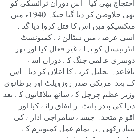
احتجاج بھی کیا۔ اس دوران ٹراٹسکی کو
بھی جلاوطن کر دیا گیا جبکہ 1940ء میں
میکسیکو میں اس کا قتل کروا دیا گیا۔
اسی عرصے میں سٹالن نے کمیونسٹ
انٹرنیشنل کو پہلے غیر فعال کیا اور پھر
دوسری عالمی جنگ کے دوران اسے
باقاعدہ تحلیل کرنے کا اعلان کر دیا۔ اس
کے بعد امریکی صدر روزویلٹ اور برطانوی
وزیراعظم چرچل کے ساتھ ملاقاتوں کے بعد
دنیا کی بندر بانٹ پر اتفاق رائے کیا اور
اقوام متحدہ جیسے سامراجی ادارے کی
بنیاد رکھی۔یہ تمام عمل کمیونزم کے