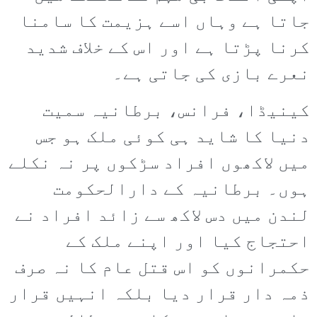
جاتا ہے وہاں اسے ہزیمت کا سامنا
کرنا پڑتا ہے اور اس کے خلاف شدید
نعرے بازی کی جاتی ہے۔
کینیڈا، فرانس، برطانیہ سمیت
دنیا کا شاید ہی کوئی ملک ہو جس
میں لاکھوں افراد سڑکوں پر نہ نکلے
ہوں۔ برطانیہ کے دارالحکومت
لندن میں دس لاکھ سے زائد افراد نے
احتجاج کیا اور اپنے ملک کے
حکمرانوں کو اس قتل عام کا نہ صرف
ذمہ دار قرار دیا بلکہ انہیں قرار