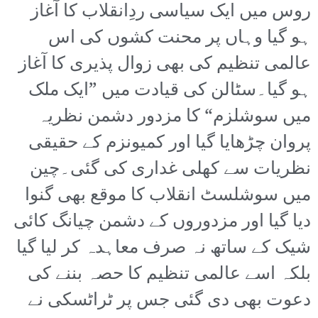
روس میں ایک سیاسی ردِانقلاب کا آغاز
ہو گیا وہاں پر محنت کشوں کی اس
عالمی تنظیم کی بھی زوال پذیری کا آغاز
ہو گیا۔سٹالن کی قیادت میں ”ایک ملک
میں سوشلزم“ کا مزدور دشمن نظریہ
پروان چڑھایا گیا اور کمیونزم کے حقیقی
نظریات سے کھلی غداری کی گئی۔چین
میں سوشلسٹ انقلاب کا موقع بھی گنوا
دیا گیا اور مزدوروں کے دشمن چیانگ کائی
شیک کے ساتھ نہ صرف معاہدہ کر لیا گیا
بلکہ اسے عالمی تنظیم کا حصہ بننے کی
دعوت بھی دی گئی جس پر ٹراٹسکی نے