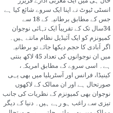
حال ہی میں ایک مغربی ادارے فریزر
انسٹی ٹیوٹ نے اپنا ایک سروے شائع کیا ہے
جس کے مطابق برطانیہ کے 18 سے
34سال تک کے تقریباً ایک تہائی نوجوان
کمیونزم کو ایک آئیڈیل نظام مانتے ہیں۔
اگر آبادی کا حجم دیکھا جائے تو برطانیہ
میں ان نوجوانوں کی تعداد 45 لاکھ بنتی
ہے۔ اسی سروے کے مطابق امریکہ،
کینیڈا، فرانس اور آسٹریلیا میں بھی یہی
صورتحال ہے اور ان ممالک کے لاکھوں
نوجوان بھی کمیونزم کے نظریات کی جانب
تیزی سے راغب ہو رہے ہیں۔ دنیا کے دیگر