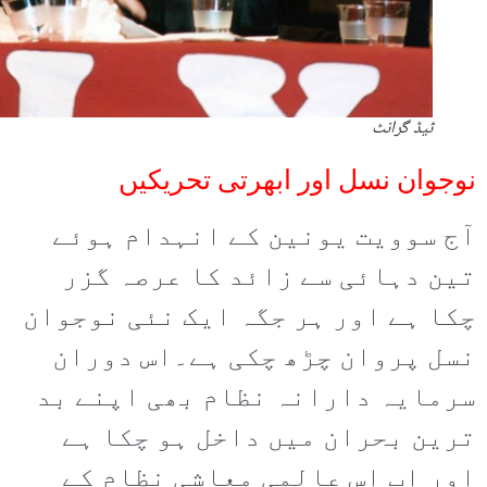
ٹیڈ گرانٹ
نوجوان نسل اور ابھرتی تحریکیں
آج سوویت یونین کے انہدام ہوئے
تین دہائی سے زائد کا عرصہ گزر
چکا ہے اور ہر جگہ ایک نئی نوجوان
نسل پروان چڑھ چکی ہے۔اس دوران
سرمایہ دارانہ نظام بھی اپنے بد
ترین بحران میں داخل ہو چکا ہے
اور اب اس عالمی معاشی نظام کے