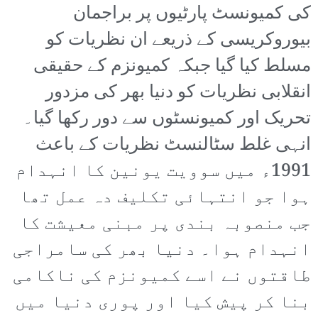
کی کمیونسٹ پارٹیوں پر براجمان
بیوروکریسی کے ذریعے ان نظریات کو
مسلط کیا گیا جبکہ کمیونزم کے حقیقی
انقلابی نظریات کو دنیا بھر کی مزدور
تحریک اور کمیونسٹوں سے دور رکھا گیا۔
انہی غلط سٹالنسٹ نظریات کے باعث
1991ء میں سوویت یونین کا انہدام
ہوا جو انتہائی تکلیف دہ عمل تھا
جب منصوبہ بندی پر مبنی معیشت کا
انہدام ہوا۔ دنیا بھر کی سامراجی
طاقتوں نے اسے کمیونزم کی ناکامی
بنا کر پیش کیا اور پوری دنیا میں