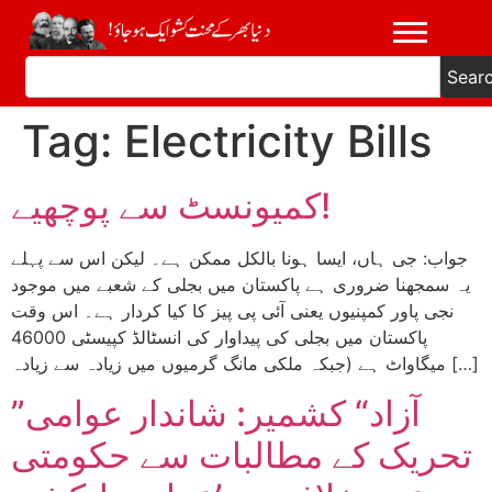
Sear
Tag:
Electricity Bills
کمیونسٹ سے پوچھیے!
جواب: جی ہاں، ایسا ہونا بالکل ممکن ہے۔ لیکن اس سے پہلے
یہ سمجھنا ضروری ہے پاکستان میں بجلی کے شعبے میں موجود
نجی پاور کمپنیوں یعنی آئی پی پیز کا کیا کردار ہے۔ اس وقت
پاکستان میں بجلی کی پیداوار کی انسٹالڈ کپیسٹی 46000
میگاواٹ ہے (جبکہ ملکی مانگ گرمیوں میں زیادہ سے زیادہ […]
”آزاد“ کشمیر: شاندار عوامی
تحریک کے مطالبات سے حکومتی