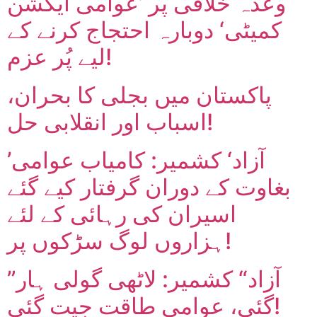
وعدہ خلافی پر ’عوامی ایکشن
کمیٹی‘ دوبارہ احتجاج کرنے کے
لیے پُر عزم!
پاکستان میں بجلی کا بحران،
اسباب اور انقلابی حل!
’آزاد‘ کشمیر: کامیاب عوامی
بغاوت کے دوران گرفتار کیے گئے
اسیران کی رہائی کے لئے
ہزاروں لوگ سڑکوں پر!
”آزاد“ کشمیر: لاٹھی گولی ہار
گئی، عوامی طاقت جیت گئی!