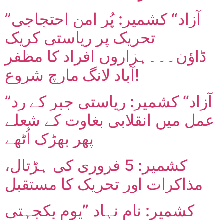
”آزاد“ کشمیر: پُر امن احتجاجی
تحریک پر ریاستی کریک
ڈاؤن۔۔۔ہزاروں افراد کا مظفر
آباد لانگ مارچ شروع!
”آزاد“ کشمیر: ریاستی جبر کے رد
عمل میں انقلابی بغاوت کے شعلے
پھر بھڑک اُٹھے
کشمیر: 5 فروری کی ہڑتال،
مذاکرات اور تحریک کا مستقبل
کشمیر: نام نہاد ”یوم یکجہتی