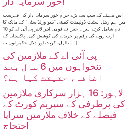
خور سرمایہ دار!
اس مہینے کے سب سے بڑے حرام خور سرمایہ دار کی فہرست
میں ہم ریئل اسٹیٹ ڈولپمنٹ کمپنی ”بلیو ورلڈ سٹی“ کے مالک کا
نام شامل کرتے ہیں۔ جس نے قومی ایئر لائنز پی آئی اے کو 10
ارب روپے کی رقم پر خریدنے کی کوشش کی۔ پاکستان کے
نااہل، کرپٹ اور دلال حکمرانوں نے […]
پی آئی اے کے ملازمین کی
تنخواہوں میں 6 سال بعد
اضافہ، حقیقت کیا ہے؟
لاہور: 16 ہزار سرکاری ملازمین
کی برطرفی کے سپریم کورٹ کے
فیصلے کے خلاف ملازمین سراپا
احتجاج