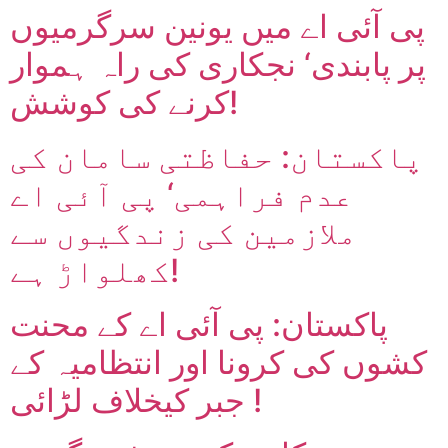
پی آئی اے میں یونین سرگرمیوں
پر پابندی‘ نجکاری کی راہ ہموار
کرنے کی کوشش!
پاکستان: حفاظتی سامان کی
عدم فراہمی‘ پی آئی اے
ملازمین کی زندگیوں سے
کھلواڑ ہے!
پاکستان: پی آئی اے کے محنت
کشوں کی کرونا اور انتظامیہ کے
جبر کیخلاف لڑائی !