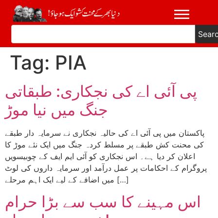
Sear
Tag:
PIA
پی آئی اے کی نجکاری: طبقاتی
جنگ میں نیا موڑ
پاکستان میں پی آئی اے کی حالیہ نجکاری نے سرمایہ دار طبقے
کی محنت کش طبقے پر مسلط کردہ جنگ میں ایک نئے موڑ کا
اعلان کر دیا ہے۔ اس نجکاری کو آئی ایم ایف کے چوبیسویں
پروگرام کے احکامات پر عمل درآمد اور سرمایہ داروں کی لوٹ
میں اضافے کے لیے ایک اہم مرحلے […]
اس مہینے کا سب سے بڑا حرام