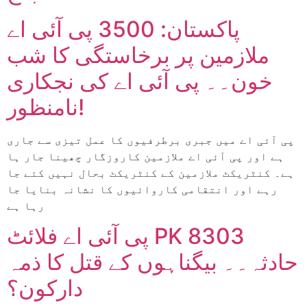
پاکستان: 3500 پی آئی اے
ملازمین پر برخاستگی کا شب
خون۔۔ پی آئی اے کی نجکاری
نامنظور!
پی آئی اے میں جبری برطرفیوں کا عمل تیزی سے جاری
ہے اور پی آئی اے ملازمین کاروزگار چھینا جار ہا
ہے۔ کنٹریکٹ ملازمین کے کنٹریکٹ بحال نہیں کئے جا
رہے اور انتقامی کاروائیوں کا نشانہ بنایا جا
رہا ہے
پی آئی اے فلائٹ PK 8303
حادثہ۔۔ بیگناہوں کے قتل کا ذمہ
دارکون؟