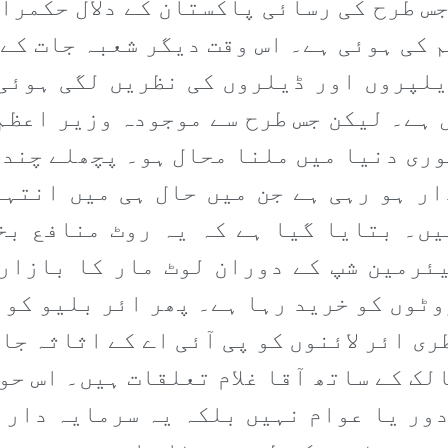
س طرح کی رسائی پاکستان کے دلال حکمرا
 کی ہوئی ہے۔ اس وقت دیگر شعبہ جات کے 
لپروں اور ڈیلروں کی نظریں لگی ہوئی 
ہے۔ لیکن جس طرح سے موجودہ وزیر اعظم 
وری دنیا میں ملنا محال ہو۔ پچھلے چند 
ر ہو رہی ہے جن میں حال ہی میں انتہ
یں۔ بتایا گیا ہے کہ یہ روٹ منافع ب
ئرمین شپ کے دوران لوٹ مار کا بازار 
وٹوں کو خرید رہا ہے۔ پھر ائر بلیو کو 
ی ائر لائنوں کو پی آئی اے کے اثاثہ جا
لک کے ساتھ آقا غلام تعلقات ہیں۔ اس حوا
دور یا عوام نہیں بلکہ یہ سرمایہ دار 