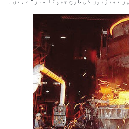
پر بھیڑیوں کی طرح جھپٹا مارتے ہیں۔