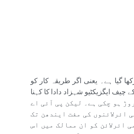
کھا گیا ہے۔ یعنی اگر طریقہ کار کو
ے چیف ایگزیکٹیو شہزاد دادا کا کہنا
سافروں کی تعداد 40فیصد بڑھ کر دو کروڑ ہو چکی ہے۔ لیکن پی آئی اے
ی ائرلائنوں کی مفت ایندھن تک
ی ائرلائن کو ان ممالک میں اس