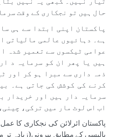
تیار نہیں۔ کبھی یہ نہیں بتایا
حال ہیں تو نجکاری کے وقت سرما
پاکستان اپنی ابتدا سے ہی سا
ہے۔ دہائیوں عالمی مالیاتی اد
عوامی ٹیکسوں سے تعمیر شدہ ا
ہیں یا پھر ان کو سرمایہ د ارو
ذمہ داری سے مبرا ہو کر اور ٹی
کرنے کی کوشش کی جاتی ہے۔ بی
سرمایہ دار ہیں اور خریدار بھ
اب اس لوٹ مار میں ترکی، چینی،
پالیسی کے مطابق بیرونی(زیادہ تر م