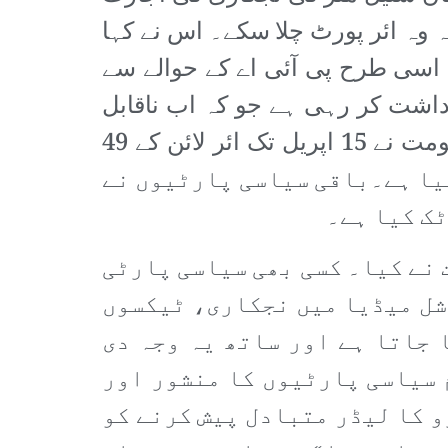
 کہنا تھا کہ CAA اس قابل ہی نہیں کہ وہ ائر پورٹ چلا سکے۔ اس نے کہا
؟ اسی طرح پی آئی اے کے حوالے سے
برداشت کر رہی ہے جو کہ اب ناقابل
برداشت ہو گیا ہے۔ ائر لائن کا بک جانا ہی بہتر ہے۔ تازہ رپورٹس کے مطابق حکومت نے 15 اپریل تک ائر لائن کے 49
یا ہے۔باقی سیاسی پارٹیوں نے
ٹک کیا ہے۔
ی حکومت نے کیا۔ کسی بھی سیاسی پارٹی
وشل میڈیا میں نجکاری، ٹیکسوں
 جاتا ہے اور ساتھ یہ وجہ دی
 سیاسی پارٹیوں کا منشور اور
و کا لیڈر متبادل پیش کرنے کو