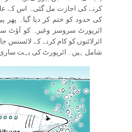
کرنے کی اجازت مل گئی۔ اس کے علاوہ 
کی حدود کو ختم کر دیا گیا۔ پھر پی
ائرلائنوں کو کام کرنے کے لائسنس جا
شامل ہیں۔ ائرپورٹ کی بہت ساری سروسز کو CAA سے لے کر ٹھیکو