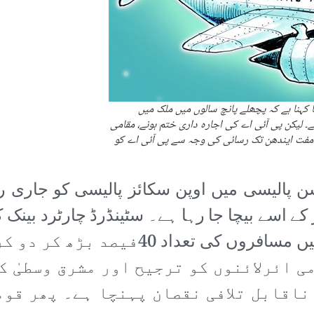
 کہنا ہے کہ پچھلے پانچ سالوں میں ملک میں
وڑ ہو چکی ہے۔ لیکن پی آئی اے کی اجارہ داری ختم ہونے، مقامی
ی مفت ایندھن تک رسائی کی وجہ سے پی آئی اے کو
 ایشن پالیسی میں اوپن سکائز پالیسی کو جاری ر
 کے اسے بیچا جا رہا ہے۔ سٹینڈرڈ چارٹرد بینک ک
ہے کہ پچھلے پانچ سالوں میں ملک میں م
 ائرلائنوں کو ترجیح اور مشرق وسطیٰ ک
ناقابل تلافی نقصان پہنچا ہے۔ پھر قوم