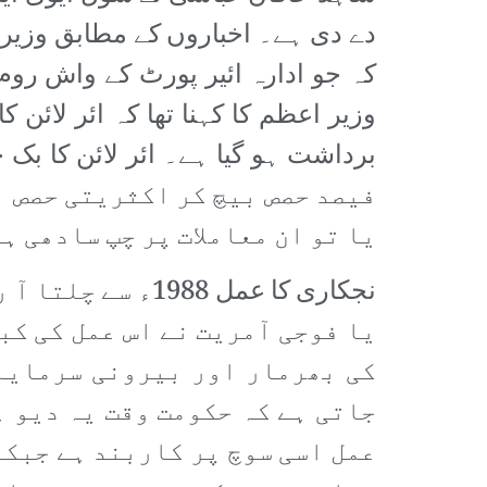
کہ جو ادارہ ائیر پورٹ کے واش روم
وزیر اعظم کا کہنا تھا کہ ائر لائن
فیصد حصص بیچ کر اکثریتی حصص 
یا تو ان معاملات پر چپ سادھی ہ
نجکاری کا عمل 8
یا فوجی آمریت نے اس عمل کی کب
کی بھرمار اور بیرونی سرمایہ 
جاتی ہے کہ حکومت وقت یہ دیو 
عمل اسی سوچ پر کاربند ہے جبکہ