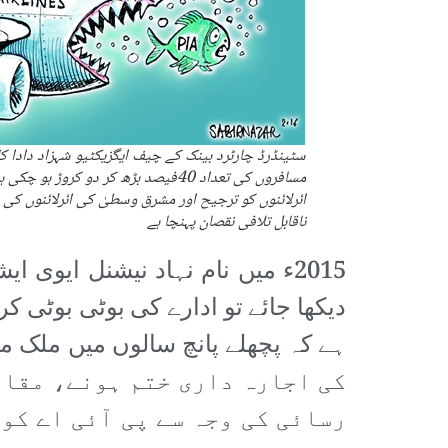
سٹینڈرڈ چارٹرد بینک کے چیف ایگزیکٹیو شہزاد دادا کا
مسافروں کی تعداد 40فیصد بڑھ کر دو کر
ائرلائنوں کو ترجیح اور مشرق وسطیٰ کی ائرلائنوں ک
ناقابل تلافی نقصان پہنچا ہے
2015ء میں نام نہاد نیشنل ایوی
دیکھا جائے تو ادارے کی بوٹی بوٹی کر
کی اجارہ داری ختم ہونے، مقامی
رسائی کی وجہ سے پی آئی اے کو 