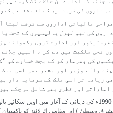
 جاتا کہ ادارے ان حالات تک کیسے پہنچ
یہ داروں کی خریداری کے لئے لائنیں کیو
مراجی مالیاتی اداروں سے قرضے لیتا آ
اروں کی نیو لبرل پالیسیوں کے تحت یا 
نفرسٹرکچر اور ادارے گروی رکھوانے پڑ
ں نجی ملکیت میں دے کر ، انہیں چلانے 
کسوں کی بھرمار کر کے بجٹ خسارے کو ’’کم
چنے والے وزیر اور مشیر بھی اسی ملک 
ی زیادہ تر اسی ملک کے سرمایہ دار ہی
 اماراتی اور قطری بھی شامل ہو چکے ہیں
پاکستان ائرلائن کی نجکاری کا عمل 1990ء کی دہائی کے آغاز 
شرق وسطیٰ ) اور مقامی ائرلائنز کو پاکستان