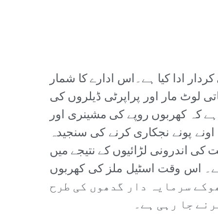
یں کلیدی کردار ادا کیا ہے۔اس ادارے کا شمار
تی لوٹ مار اور پراپرٹی ڈیلروں کی
 ہے کہ کھربوں روپے کی مشینری اور
اونے پونے نجکاری کرنے کی سنجیدہ
ت کی اندرونی لڑائیوں کے نتیجے میں
قرار دے دیا۔ اسٹیل ملز 2015ء سے بند پڑی ہے۔ اس وقت اسٹیل ملز کی کھربوں
ی پر بھوکے سرمایہ دار گدھوں کی طرح
رنے جا رہی ہے۔