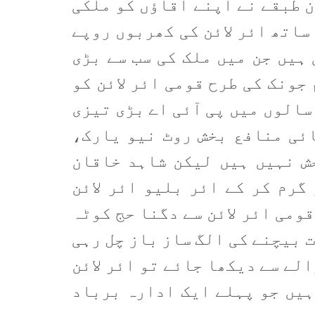
ن طبقے نے اپنے آقاؤں کو ملکی
ساتھ ائر لائن کی کھربوں روپے
ہیں جن میں ملک کی سب سے بڑی
جونک کی طرح قومی ائر لائن کو
سالوں میں پی آئی اے بڑی تیزی
ائی منافع بخش روٹ نیو یارک،
خش نہیں ہیں لیکن شاہد خاقان
گرم کر کے ائر بلیو ائر لائن
قومی ائر لائن سے دگنا حج کوٹہ
ت بیچنے کی الگ ساز باز چل رہی
لے سے دیکھا جائے تو ائر لائن
ہیں جو پہلے ایک ادارہ برباد