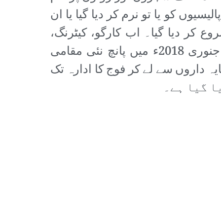
یوں کو یا تو نرم کر دیا گیا یا ان
وع کر دیا گیا۔ اب کارگو، کیٹرنگ،
ائرپورٹ سروسز وغیرہ کو آؤٹ سورس ( ٹھیکیداروں کے حوالے) کر دیا گیا ہے۔ جنوری 2018ء میں پانچ نئی مقامی
یہ داروں سے لے کر فوج کا ادارہ تک