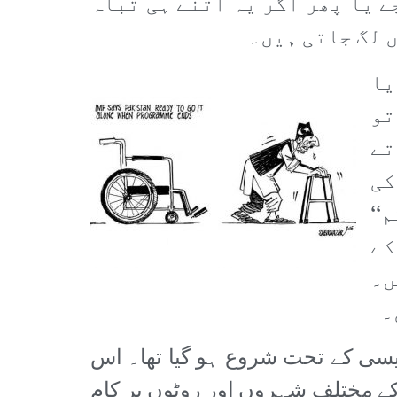
ے یا پھر اگر یہ اتنے ہی تباہ
ں لگ جاتی ہیں۔
یا
تو
تے
کی
‘‘
کے
ں۔
۔
میں اوپن سکائیز پالیسی کے تحت شروع ہو گیا تھا۔ اس
 کے مختلف شہروں اور روٹوں پر کام