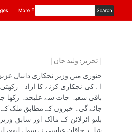
ages
More
Search
|تحریر: ولید خان|
اے کی نجکاری کرنے کا ارادہ رکھتی
باقی شعبہ جات سے علیحدہ رکھا جائے
جائے گی۔ خبروں کے مطابق ملک کے بڑ
بلیو ائرلائن کے مالک اور سابق وز