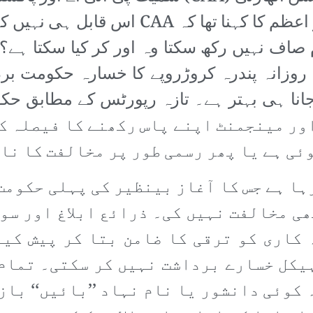
دے دی ہے۔ اخباروں کے مطابق وزیر اعظم کا
 صاف نہیں رکھ سکتا وہ اور کر کیا سکتا ہے
 کا روزانہ پندرہ کروڑروپے کا خسارہ حکومت 
اور مینجمنٹ اپنے پاس رکھنے کا فیصلہ ک
وئی ہے یا پھر رسمی طور پر مخالفت کا نا
198ء سے چلتا آ رہا ہے جس کا آغاز بینظیر کی پہل
ھی مخالفت نہیں کی۔ ذرائع ابلاغ اور س
کاری کو ترقی کا ضامن بتا کر پیش کیا
ہیکل خسارے برداشت نہیں کر سکتی۔ تمام
 کوئی دانشور یا نام نہاد ’’بائیں‘‘ باز