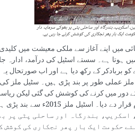
 کھربوں روپے مالیت کی 19000 ایکڑ زمین، اسکریپ، بندرگاہ اور ساحلی پٹی پر بھوکے سرمایہ دار
ومت ایک بار پھر نجکاری کی کوشش کرنے جا رہی ہے۔
ٹیل ملز نے 1980ء کی دہائی میں اپنے آغاز سے ملکی معیشت م
یں ہوتا ہے۔ سستے اسٹیل کی درآمد، ادارہ جا
کو بربادکر کے رکھ دیا ہے اور اب صورتحال یہ
لز عملی طور پر بند پڑی ہیں۔ سٹیل ملز کی 
ریت کے دور میں کرنے کی کوشش کی گئی لیکن ریاس
سپریم کورٹ نے اس عمل کو کالعدم 
19000 ایکڑ زمین، اسکریپ، بندرگاہ اور ساحلی پٹ
ئے حکومت ایک بار پھر نجکاری کی کوشش ک