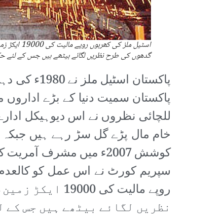
اسٹیل ملز کی
گدھوں کی طرح نظریں لگائے بیٹھے ہیں جس کے لئے حک
پاکستان اس
پاکستان سمیت دنیا کے بڑے اداروں م
للچائی نظروں نے اس دیوہیکل ادارے 
خام مال پڑے گل سڑ رہے ہیں جبکہ م
کوشش 2007ء میں مشرف آم
روپے مالیت کی 
نظریں لگائے بیٹھے ہیں جس کے ل