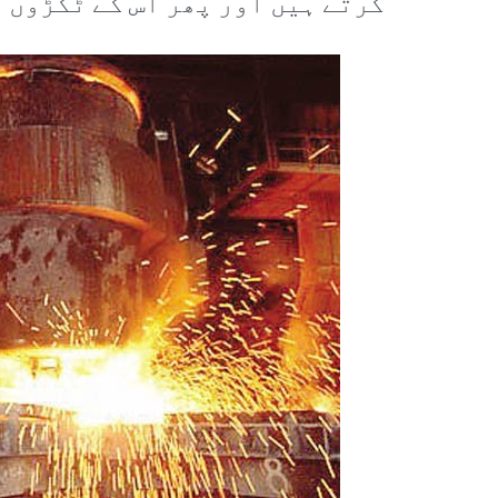
کرتے ہیں اور پھر اس کے ٹکڑوں 