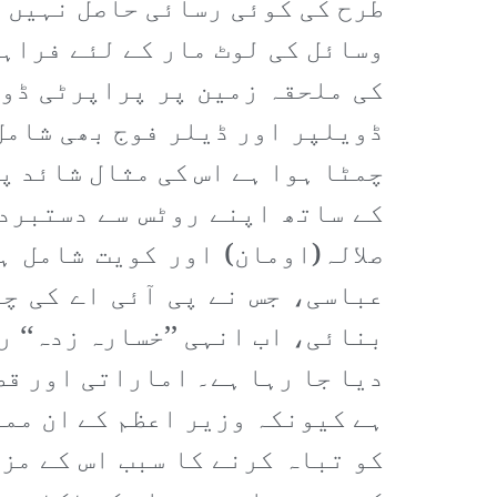
طرح کی کوئی رسائی حاصل نہیں ج
وسائل کی لوٹ مار کے لئے فراہم
کی ملحقہ زمین پر پراپرٹی ڈوی
ڈویلپر اور ڈیلر فوج بھی شامل 
چمٹا ہوا ہے اس کی مثال شائد پ
کے ساتھ اپنے روٹس سے دستبردا
صلالہ(اومان) اور کویت شامل ہ
عباسی، جس نے پی آئی اے کی چی
بنائی، اب انہی ’’خسارہ زدہ‘‘ ر
دیا جا رہا ہے۔ اماراتی اور قطر
ہے کیونکہ وزیر اعظم کے ان مما
کو تباہ کرنے کا سبب اس کے مز