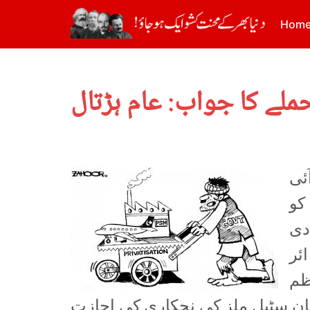
Hom
ہلے پی آئی
کو
دی
ئر
ظم
C) سمیت پی آئی اے اور پاکستان سٹیل ملز کی نجکاری کی اجازت