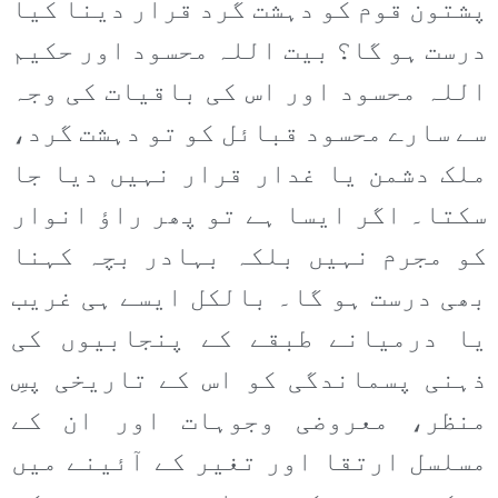
پشتون قوم کو دہشت گرد قرار دینا کیا
درست ہو گا؟ بیت اللہ محسود اور حکیم
اللہ محسود اور اس کی باقیات کی وجہ
سے سارے محسود قبائل کو تو دہشت گرد،
ملک دشمن یا غدار قرار نہیں دیا جا
سکتا۔ اگر ایسا ہے تو پھر راؤ انوار
کو مجرم نہیں بلکہ بہادر بچہ کہنا
بھی درست ہو گا۔ بالکل ایسے ہی غریب
یا درمیانے طبقے کے پنجابیوں کی
ذہنی پسماندگی کو اس کے تاریخی پسِ
منظر، معروضی وجوہات اور ان کے
مسلسل ارتقا اور تغیر کے آئینے میں