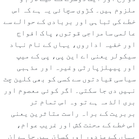
ملزوم ہیں۔ کڑوی سچائی یہ ہے کہ اس
خطے کی تباہی اور بربادی کے حوالے سے
عالمی سامراجی قوتوں، پاک افواج
اور خفیہ اداروں، یہاں کے نام نہاد
سیکولر یعنی اے این پی، پی کے میپ
اور پیپلزپارٹی وغیرہ اور مذہبی
سیاسی قیادتوں سے کسی کو بھی کلین چٹ
نہیں دی جا سکتی۔ اگر کوئی معصوم اور
بری الذمہ ہے تو وہ اس تمام تر
بربریت کے براہ راست متاثرین یعنی
اس خطے کے محنت کش اور غریب عوام،
یہاں کے مزدور اور کسان ہیں چاہے ان