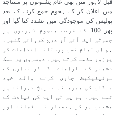
قبل لاہور میں بھی عام پشتونوں پر مساجد
میں اعلان کر کے ہجوم جمع کرنے کے بعد
پولیس کی موجودگی میں تشدد کیا گیا اور
پھر 100 کے قریب معصوم شہریوں پر
جھوٹی ایف آئی آر درج کروائی گئیں۔
ہم ان تمام نسل پرستانہ اقدامات کی
پرزور مذمت کرتے ہیں۔ دوسروں پر ملک
دشمنی کے الزامات لگا کر غداری کے
سرٹیفیکیٹ جاری کرنے والے خود
بنگال کی مجرمانہ تاریخ دہرانے پر
تلے ہیں۔ ہم پی ٹی ایم کی قیادت کے
مشتعل ہو کر ہتھیار نہ اٹھانے اور