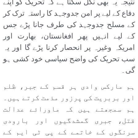
نتیجہ یہ بھی نکل سکتا ہے کہ تحریک کو اپنے
دفاع کے لیے پر امن جدوجہد کا راستہ ترک کر
کے مسلح جدوجہد کی طرف جانا پڑے جس
کے لیے انہیں پھر افغانستان، بھارت اور
امریکہ وغیرہ پر انحصار کرنا پڑے گا اور یہ
سب تحریک کی واضح سیاسی خود کشی ہو
گی۔
ہم مارکس وادی ہر قسم کے جبر، ظلم
اور بربریت کی پرزور مذمت کرتے ہیں۔
ہم سمجھتے ہیں کہ ماورائے عدالت
قتل، جبری گمشدگیوں اور بارودی
سرنگوں کے خاتمے کے پی ٹی ایم کے