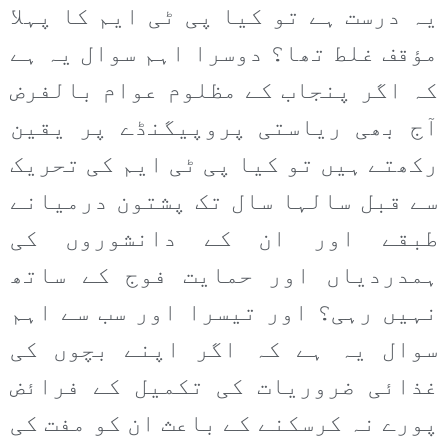
یہ درست ہے تو کیا پی ٹی ایم کا پہلا
مؤقف غلط تھا؟ دوسرا اہم سوال یہ ہے
کہ اگر پنجاب کے مظلوم عوام بالفرض
آج بھی ریاستی پروپیگنڈے پر یقین
رکھتے ہیں تو کیا پی ٹی ایم کی تحریک
سے قبل سالہا سال تک پشتون درمیانے
طبقے اور ان کے دانشوروں کی
ہمدردیاں اور حمایت فوج کے ساتھ
نہیں رہی؟ اور تیسرا اور سب سے اہم
سوال یہ ہے کہ اگر اپنے بچوں کی
غذائی ضروریات کی تکمیل کے فرائض
پورے نہ کرسکنے کے باعث ان کو مفت کی