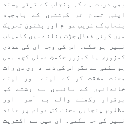
بھی درست ہے کہ پنجاب کے ترقی پسند
اپنی تمام تر کوششوں کے باوجود
پنجاب کے غریب عوام اور پشتون تحریک
میں کوئی فعال جڑت بنانے میں کامیاب
نہیں ہو سکے۔ اس کی وجہ ان کی عددی
کمزوری یا کمزور حکمتِ عملی کچھ بھی
ہو سکتی ہے مگر اس کی ذمہ داری دن رات
محنت مشقت کر کے اپنے اور اپنے
خاندانوں کے سانسوں سے رشتے کو
برقرار رکھنے والے بے آسرا اور
مظلوم پنجابی محنت کش عوام پر عائد
نہیں کی جا سکتی۔ ان میں سے اکثریت