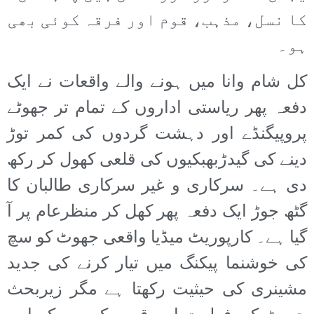
کا نسل، مذہب، قوم اور فرقہ کوئی بھی
ہو۔
کل شام وانا میں ہونے والے واقعات نے ایک
دفعہ پھر ریاستی اداروں کے تمام تر جھوٹے
پروپیگنڈے اور دہشت گردوں کی کمر توڑ
دینے کی گیدڑبھبکیوں کی قلعی کھول کر رکھ
دی ہے۔ سرکاری و غیر سرکاری طالبان کا
گٹھ جوڑ ایک دفعہ پھر کھل کر منظرعام پر آ
گیا ہے۔ کارپوریٹ میڈیا واقعی جھوٹ کو سچ
کی خوشنما پیکنگ میں تیار کرنے کی جدید
مشینری کی حیثیت رکھتا ہے مگر زیربحث