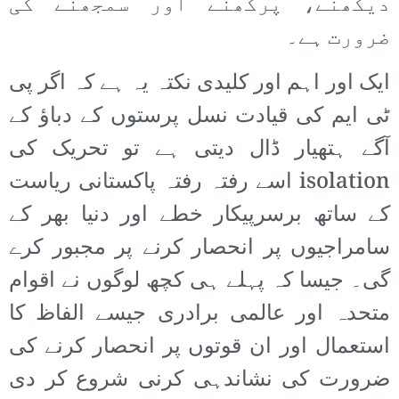
دیکھنے، پرکھنے اور سمجھنے کی
ضرورت ہے۔
ایک اور اہم اور کلیدی نکتہ یہ ہے کہ اگر پی
ٹی ایم کی قیادت نسل پرستوں کے دباؤ کے
آگے ہتھیار ڈال دیتی ہے تو تحریک کی
isolation اسے رفتہ رفتہ پاکستانی ریاست
کے ساتھ برسرپیکار خطے اور دنیا بھر کے
سامراجیوں پر انحصار کرنے پر مجبور کرے
گی۔ جیسا کہ پہلے ہی کچھ لوگوں نے اقوام
متحدہ اور عالمی برادری جیسے الفاظ کا
استعمال اور ان قوتوں پر انحصار کرنے کی
ضرورت کی نشاندہی کرنی شروع کر دی