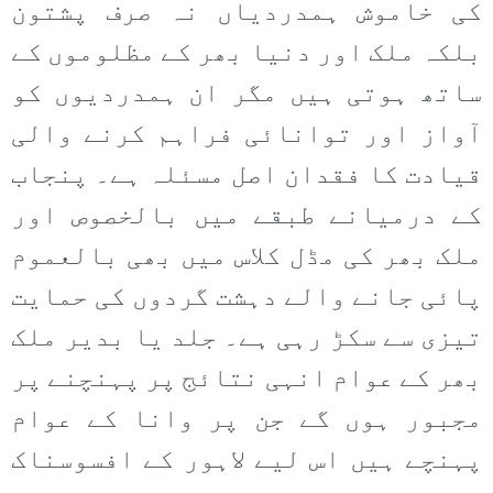
کی خاموش ہمدردیاں نہ صرف پشتون
بلکہ ملک اور دنیا بھر کے مظلوموں کے
ساتھ ہوتی ہیں مگر ان ہمدردیوں کو
آواز اور توانائی فراہم کرنے والی
قیادت کا فقدان اصل مسئلہ ہے۔ پنجاب
کے درمیانے طبقے میں بالخصوص اور
ملک بھر کی مڈل کلاس میں بھی بالعموم
پائی جانے والے دہشت گردوں کی حمایت
تیزی سے سکڑ رہی ہے۔ جلد یا بدیر ملک
بھر کے عوام انہی نتائج پر پہنچنے پر
مجبور ہوں گے جن پر وانا کے عوام
پہنچے ہیں اس لیے لاہور کے افسوسناک