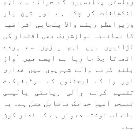
ریاستی پالیسیوں کے حوالے سے اہم
انکشافات کر چکا ہے اور تین بار
وزیراعظم رہنے والا پنجابی اشرافیہ
کا نمائندہ نوازشریف بھی اقتدار کی
لڑائیوں میں اہم رازوں سے پردے
اٹھاتا چلا جا رہا ہے ایسے میں آواز
بلند کرنے والے شہریوں میں غداری
اور را کے ایجنٹوں کے سرٹیفیکیٹ
تقسیم کرنے والی ریاستی پالیسی
تمسخر آمیز حد تک ناقابل عمل ہے۔ یہ
بات اب نوشتہ دیوار ہے کہ غدار کون
ہے۔