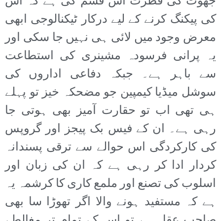
جھوٹ کی فطرت اس قسم کی ہے کہ اس
کی پیکنگ کرنے کے لیے درکار ٹیکنالوجی ابھی
معرض وجود میں لائی ہی نہیں جا سکی اور
یہ پرانی فرسودہ مشینری کی استطاعت
سے باہر ہے۔ جبکہ دفاعی اداروں کی
سوشل میڈیا کیمپین جو مضحکہ خیز تو پہلے
ہی تھی اب تو حقارت آمیز بھی ہوتی جا
رہی ہے۔ ان کے فیس بک پیجز اور گروپس
کی کارکردگی اس حوالے سے ترقی پسندانہ
کردار ادا کر رہی ہے کہ ان کی زبان اور
اسلوب کی تصنع اور ملمع کاری کا کرشمہ یہ
ہے کہ مستفید ہونے والا اگر تھوڑا سا بھی
صاحب عقل ہے تو اس کے تمام تر مغالطے