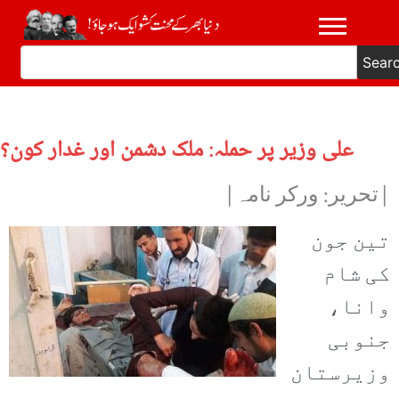
Sear
علی وزیر پر حملہ: ملک دشمن اور غدار کون؟
|تحریر: ورکر نامہ|
تین جون
کی شام
وانا،
جنوبی
وزیرستان