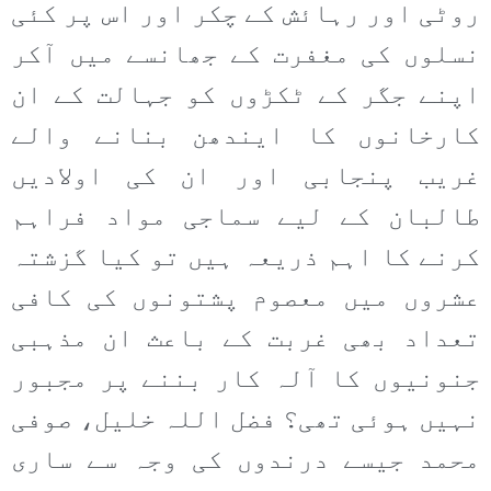
روٹی اور رہائش کے چکر اور اس پر کئی
نسلوں کی مغفرت کے جھانسے میں آکر
اپنے جگر کے ٹکڑوں کو جہالت کے ان
کارخانوں کا ایندھن بنانے والے
غریب پنجابی اور ان کی اولادیں
طالبان کے لیے سماجی مواد فراہم
کرنے کا اہم ذریعہ ہیں تو کیا گزشتہ
عشروں میں معصوم پشتونوں کی کافی
تعداد بھی غربت کے باعث ان مذہبی
جنونیوں کا آلہ کار بننے پر مجبور
نہیں ہوئی تھی؟ فضل اللہ خلیل، صوفی
محمد جیسے درندوں کی وجہ سے ساری