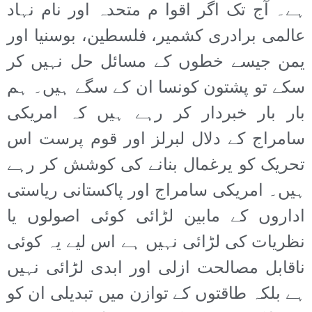
ہے۔ آج تک اگر اقوا م متحدہ اور نام نہاد
عالمی برادری کشمیر، فلسطین، بوسنیا اور
یمن جیسے خطوں کے مسائل حل نہیں کر
سکے تو پشتون کونسا ان کے سگے ہیں۔ ہم
بار بار خبردار کر رہے ہیں کہ امریکی
سامراج کے دلال لبرلز اور قوم پرست اس
تحریک کو یرغمال بنانے کی کوشش کر رہے
ہیں۔ امریکی سامراج اور پاکستانی ریاستی
اداروں کے مابین لڑائی کوئی اصولوں یا
نظریات کی لڑائی نہیں ہے اس لیے یہ کوئی
ناقابل مصالحت ازلی اور ابدی لڑائی نہیں
ہے بلکہ طاقتوں کے توازن میں تبدیلی ان کو