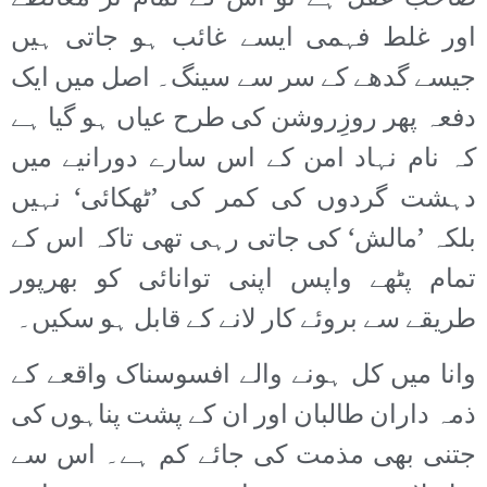
اور غلط فہمی ایسے غائب ہو جاتی ہیں
جیسے گدھے کے سر سے سینگ۔ اصل میں ایک
دفعہ پھر روزِروشن کی طرح عیاں ہو گیا ہے
کہ نام نہاد امن کے اس سارے دورانیے میں
دہشت گردوں کی کمر کی ’ٹھکائی‘ نہیں
بلکہ ’مالش‘ کی جاتی رہی تھی تاکہ اس کے
تمام پٹھے واپس اپنی توانائی کو بھرپور
طریقے سے بروئے کار لانے کے قابل ہو سکیں۔
وانا میں کل ہونے والے افسوسناک واقعے کے
ذمہ داران طالبان اور ان کے پشت پناہوں کی
جتنی بھی مذمت کی جائے کم ہے۔ اس سے