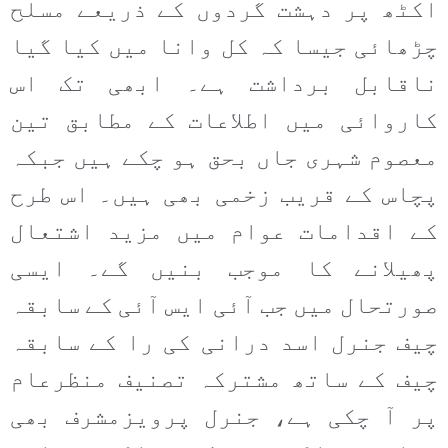
اکٹھ پر دہشت گردوں کے ذریعے مسلح
چڑھائی جیسا کہ کل وانا میں کیا گیا
ناقابل برداشت ہے۔ ابھی تک اس
کاروائی میں اطلاعات کے مطابق تین
معصوم شہری جاں بحق ہو چکے ہیں جبکہ
پچاس کے قریب زخمی بھی ہیں۔ اس طرح
کے اقدامات عوام میں مزید اشتعال
پھیلانے کا موجب بنیں گے۔ ایسی
صورتحال میں جب آئی ایس آئی کے سابقہ
چیف جنرل اسد درانی کی را کے سابقہ
چیف کے ساتھ مشترکہ تصنیف منظرعام
پر آ چکی ہے، جنرل پرویزمشرف بھی