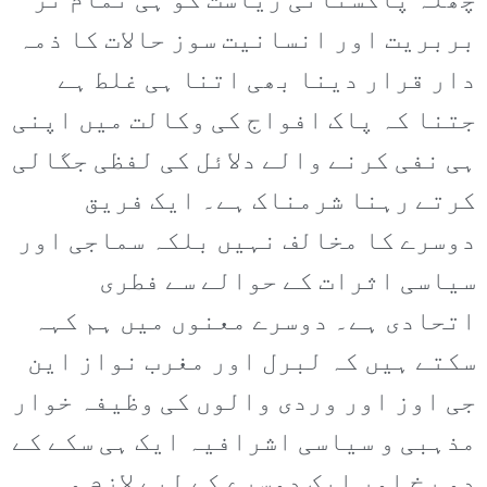
چھلہ پاکستانی ریاست کو ہی تمام تر
بربریت اور انسانیت سوز حالات کا ذمہ
دار قرار دینا بھی اتنا ہی غلط ہے
جتنا کہ پاک افواج کی وکالت میں اپنی
ہی نفی کرنے والے دلائل کی لفظی جگالی
کرتے رہنا شرمناک ہے۔ ایک فریق
دوسرے کا مخالف نہیں بلکہ سماجی اور
سیاسی اثرات کے حوالے سے فطری
اتحادی ہے۔ دوسرے معنوں میں ہم کہہ
سکتے ہیں کہ لبرل اور مغرب نواز این
جی اوز اور وردی والوں کی وظیفہ خوار
مذہبی و سیاسی اشرافیہ ایک ہی سکے کے
دو رخ اور ایک دوسرے کے لیے لازم و