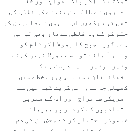
تھکتے کہ اگر پاک افواج اور خفیہ
اداروں نے طالبان بنانے کی غلطی کی
تھی تو دیکھیں اب انہوں نے طالبان کو
ختم کر کے وہ غلطی سدھار بھی تو لی
ہے۔ گویا صبح کا بھولا اگر شام کو
واپس آ جائے تو اسے بھولا نہیں کہتے
وغیرہ وغیرہ۔ یہ درست ہے کہ
افغانستان سمیت اس پورے خطے میں
کھیلی جانے والی گریٹ گیم میں سے
امریکی سامراج اور اس کے مغربی
اتحادیوں کے کردار پر مجرمانہ
خاموشی اختیار کر کے محض ان کی دم