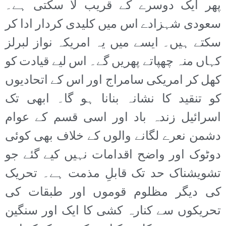
پھر ایک دوسرے کے قریب لا سکتی ہے۔
سعودی شہزادے اس میں کلیدی کردار ادا کر
سکتے ہیں۔ ایسے میں یہ امریکہ نواز لبرلز
کہاں منہ چھپاتے پھریں گے۔ اس لیے قیادت کو
کھل کر امریکی سامراج اور اس کے اتحادیوں
کو تنقید کا نشانہ بنانا ہو گا۔ ابھی تک
اسرائیل زندہ باد اور اسی قسم کے عوام
دشمن نعرے لگانے والوں کے خلاف بھی کوئی
دوٹوک اور واضح اقدامات نہیں کیے گئے جو
تشویشناک حد تک قابلِ مذمت ہے۔ تحریک
کی دیگر مظلوم قوموں اور طبقات کی
تحریکوں سے کنارہ کشی کا ایک اور سنگین