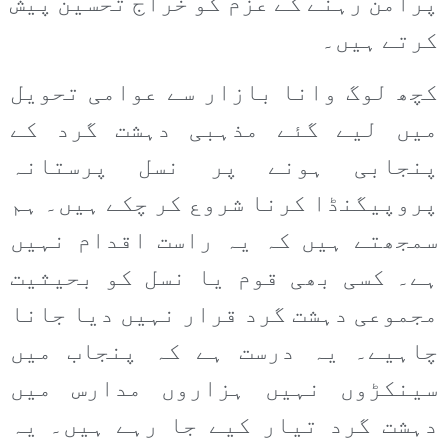
پرامن رہنے کے عزم کو خراج تحسین پیش
کرتے ہیں۔
کچھ لوگ وانا بازار سے عوامی تحویل
میں لیے گئے مذہبی دہشت گرد کے
پنجابی ہونے پر نسل پرستانہ
پروپیگنڈا کرنا شروع کر چکے ہیں۔ ہم
سمجھتے ہیں کہ یہ راست اقدام نہیں
ہے۔ کسی بھی قوم یا نسل کو بحیثیت
مجموعی دہشت گرد قرار نہیں دیا جانا
چاہیے۔ یہ درست ہے کہ پنجاب میں
سینکڑوں نہیں ہزاروں مدارس میں
دہشت گرد تیار کیے جا رہے ہیں۔ یہ