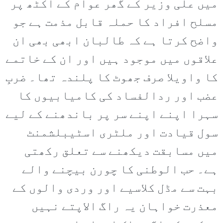
میں علی وزیر کے گھر عوام کے اکٹھ پر
مسلح افراد کا حملہ قابل مذمت ہے جو
واضح کرتا ہے کہ طالبان ابھی بھی ان
علاقوں میں موجود ہیں اور ان کے خاتمے
کا واویلا صرف جھوٹ کا پلندہ تھا۔ ضربِ
عضب اور ردالفساد کی کامیابیوں کا
سہرا اپنے اپنے سر پر باندھنے کے لیے
سول قیادت اور ملٹری اسٹیبلشمنٹ
میں مسابقت دیکھنے سے تعلق رکھتی
ہے۔ حب الوطنی کا چورن بیچنے والے
بہت سے مڈل کلاسیے اور وردی والوں کے
معذرت خواہان یہ راگ الاپتے نہیں