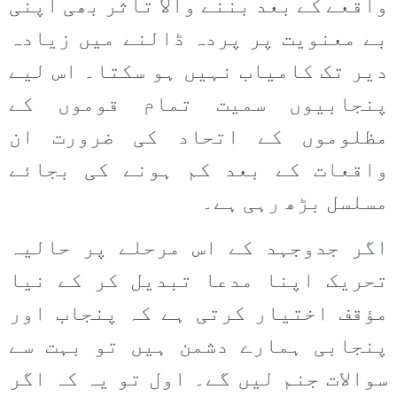
واقعے کے بعد بننے والا تاثر بھی اپنی
بے معنویت پر پردہ ڈالنے میں زیادہ
دیر تک کامیاب نہیں ہو سکتا۔ اس لیے
پنجابیوں سمیت تمام قوموں کے
مظلوموں کے اتحاد کی ضرورت ان
واقعات کے بعد کم ہونے کی بجائے
مسلسل بڑھ رہی ہے۔
اگر جدوجہد کے اس مرحلے پر حالیہ
تحریک اپنا مدعا تبدیل کر کے نیا
مؤقف اختیار کرتی ہے کہ پنجاب اور
پنجابی ہمارے دشمن ہیں تو بہت سے
سوالات جنم لیں گے۔ اول تو یہ کہ اگر