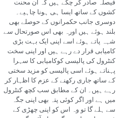
فیصلہ صادر کر چکے ہیں کہ ان محنت
کشوں کے ساتھ ایسا ہی ہونا چاہیے۔
دوسری جانب حکمرانوں کے حوصلے بھی
بلند ہوئے ہیں اورہ بھی اس صورتحال سے
شہہ پاتے ہوئے اسے اپنی ایک بہت بڑی
کامیابی قرار دے رہے ہیں اور اپنی سخت
کنٹرول کی پالیسی کوکامیابی کا سہرا
پہناتے ہوئے اسی پالیسی کو مزید سختی
کے ساتھ جاری رکھنے کے عزم کا اظہار کر
رہے ہیں۔ ان کے مطابق سب کچھ کنٹرول
میں ہے اور اگر کوئی پتہ بھی اپنی جگہ
سے ہلے گا تو وہ اس کو اپنی چھڑی کے