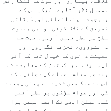
غلاظت، بیماری اور موت کا ننگا رقص
مسلسل نظر آتاہے۔ لیکن اس کے
باوجود اس ناانصافی اورطبقاتی
تفریق کے خلاف کوئی عوامی بغاوت
سطح پر نظر نہیں آ رہی۔ بہت سے
دانشوروں، تجزیہ نگاروں اور
معیشت دانوں کا خیال تھا کہ آئی
ایم ایف سے پاکستان کے معاہدے کے
بعد جو معاشی حملے کیے جائیں گے
اس سے ملک میں شدید بے چینی پھیلے
گی اور عوام سڑکوں پر نظر آئیں
گے۔ لیکن ابھی تک ایسا نہیں ہوا