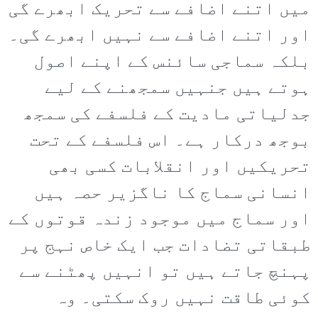
میں اتنے اضافے سے تحریک ابھرے گی
اور اتنے اضافے سے نہیں ابھرے گی۔
بلکہ سماجی سائنس کے اپنے اصول
ہوتے ہیں جنہیں سمجھنے کے لیے
جدلیاتی مادیت کے فلسفے کی سمجھ
بوجھ درکار ہے۔ اس فلسفے کے تحت
تحریکیں اور انقلابات کسی بھی
انسانی سماج کا ناگزیر حصہ ہیں
اور سماج میں موجود زندہ قوتوں کے
طبقاتی تضادات جب ایک خاص نہج پر
پہنچ جاتے ہیں تو انہیں پھٹنے سے
کوئی طاقت نہیں روک سکتی۔ وہ