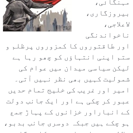
مہنگائی،
بیروزگاری،
لاعلاجی،
ناخواندنگی
اور طاقتوروں کا کمزوروں پرظلم و
ستم اپنی انتہاؤں کو چھو رہا ہے
لیکن سیاسی میدان میں عوام کی
شمولیت کہیں بھی نظر نہیں آتی۔
امیر اور غریب کی خلیج تمام حدیں
عبور کر چکی ہے اور ایک جانب دولت
کے انباراور خزانوں کے پہاڑ جمع
ہو چکے ہیں جبکہ دوسری جانب بدبو،