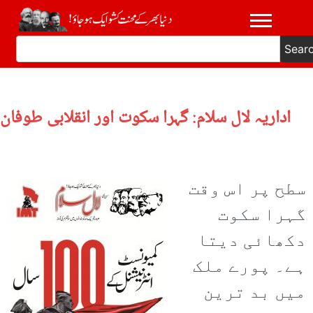
Sear
اداریہ لال سلام: گہرا سکوت اور انقلابی طوفان
سطح پر اس وقت
گہرا سکوت
دکھائی دیتا
ہے۔ پورے ملک
میں بد ترین