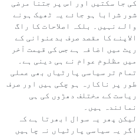
کی جا سکتیں اور اس پر جتنا مرضی
شور شرابا ہو جائے یہ ٹھیک ہونے
والے نہیں۔ بلکہ اصلاحات کا راگ
الاپنے کا مقصد صرف بدعنوانی کے
ریٹ میں اضافہ ہے جس کی قیمت آخر
میں مظلوم عوام نے ہی دینی ہے۔
تمام تر سیاسی پارٹیاں بھی عملی
طور پر ناکارہ ہو چکی ہیں اور صرف
ریاست کے مختلف دھڑوں کی ہی
نمائندہ ہیں۔
لیکن پھر یہ سوال ابھرتا ہے کہ
اگر یہ سیاسی پارٹیاں نہ چاہیں