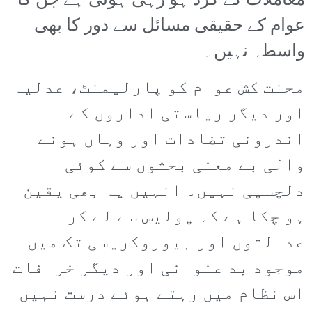
معاملات کے گرد ہو رہی ہوتی ہے جن کا
عوام کے حقیقی مسائل سے دور کا بھی
واسطہ نہیں۔
محنت کش عوام کو پارلیمنٹ، عدلیہ
اور دیگر ریاستی اداروں کے
اندرونی تضادات اور وہاں ہونے
والی بے معنی بحثوں سے کوئی
دلچسپی نہیں۔ انہیں یہ بھی یقین
ہو چکا ہے کہ پولیس سے لے کر
عدالتوں اور بیوروکریسی تک میں
موجود بد عنوانی اور دیگر خرافات
اس نظام میں رہتے ہوئے درست نہیں