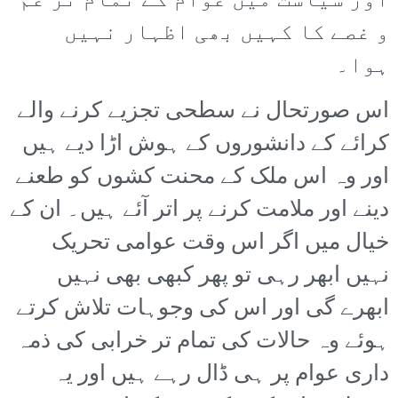
اور سیاست میں عوام کے تمام تر غم
و غصے کا کہیں بھی اظہار نہیں
ہوا۔
اس صورتحال نے سطحی تجزیے کرنے والے
کرائے کے دانشوروں کے ہوش اڑا دیے ہیں
اور وہ اس ملک کے محنت کشوں کو طعنے
دینے اور ملامت کرنے پر اتر آئے ہیں۔ ان کے
خیال میں اگر اس وقت عوامی تحریک
نہیں ابھر رہی تو پھر کبھی بھی نہیں
ابھرے گی اور اس کی وجوہات تلاش کرتے
ہوئے وہ حالات کی تمام تر خرابی کی ذمہ
داری عوام پر ہی ڈال رہے ہیں اور یہ