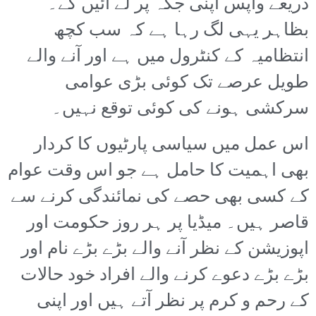
ذریعے واپس اپنی جگہ پر لے آئیں گے۔
بظاہر یہی لگ رہا ہے کہ سب کچھ
انتظامیہ کے کنٹرول میں ہے اور آنے والے
طویل عرصے تک کوئی بڑی عوامی
سرکشی ہونے کی کوئی توقع نہیں۔
اس عمل میں سیاسی پارٹیوں کا کردار
بھی اہمیت کا حامل ہے جو اس وقت عوام
کے کسی بھی حصے کی نمائندگی کرنے سے
قاصر ہیں۔ میڈیا پر ہر روز حکومت اور
اپوزیشن کے نظر آنے والے بڑے بڑے نام اور
بڑے بڑے دعوے کرنے والے افراد خود حالات
کے رحم و کرم پر نظر آتے ہیں اور اپنی