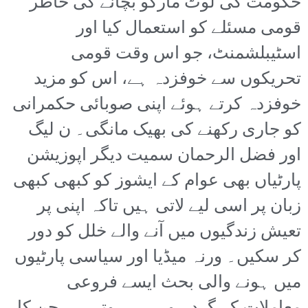
حکومت کی لوٹ مارکو بچانے کی خاطر
قومی مسئلے کو استعمال کیا اور
اسٹیبلشمنٹ، جو اس وقت قومی
تحریکوں سے خوفزدہ ہے، اس کو مزید
خوفزدہ کرتے ہوئے اپنی صوبائی حکمرانی
کو جاری رکھنے کی بھیک مانگی۔ ن لیگ
اور فضل الرحمان سمیت دیگر اپوزیشن
پارٹیاں بھی عوام کے ایشوز کو کبھی کبھی
زبان پر اسی لیے لاتی ہیں تاکہ اپنی پر
تعیش زندگیوں میں آنے والے خلل کو دور
کر سکیں۔ ورنہ میڈیا اور سیاسی پارٹیوں
میں ہونے والی بحث ایسے فروعی