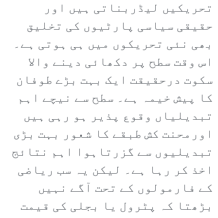
تحریکیں لیڈربناتی ہیں اور
حقیقی سیاسی پارٹیوں کی تخلیق
بھی نئی تحریکوں میں ہی ہوتی ہے۔
اس وقت سطح پر دکھائی دینے والا
سکوت درحقیقت ایک بہت بڑے طوفان
کا پیش خیمہ ہے۔ سطح سے نیچے اہم
تبدیلیاں وقوع پذیر ہو رہی ہیں
اورمحنت کش طبقے کا شعور بہت بڑی
تبدیلیوں سے گزرتاہوا اہم نتائج
اخذ کر رہا ہے۔ لیکن یہ سب ریاضی
کے فارمولوں کے تحت آگے نہیں
بڑھتا کہ پٹرول یا بجلی کی قیمت