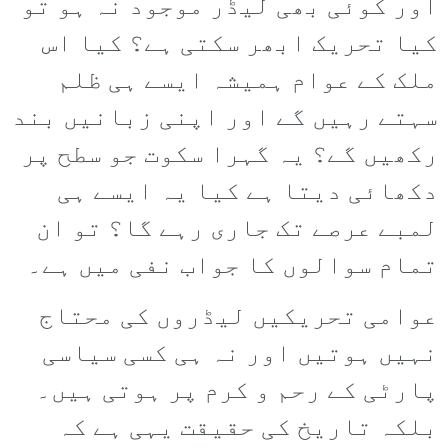
اور کوئی بھی لیڈر موجود نہ ہو تو
کیا تحریک ابھر سکتی ہے؟ کیا اس
ملک کے عوام ہمیشہ ایسے ہی ظلم
سہتے رہیں گے اور اپنی زبانیں بند
رکھیں گے؟ یہ گہرا سکوت جو سطح پر
دکھائی دیتا ہے کیا یہ ایسے ہی
لمبے عرصے تک جاری رہے گا؟ تو ان
تمام سوالوں کا جواب نفی میں ہے۔
عوامی تحریکیں لیڈروں کی محتاج
نہیں ہوتیں اور نہ ہی کسی سیاسی
پارٹی کے رحم و کرم پر ہوتی ہیں۔
بلکہ تاریخ کی حقیقت یہی ہے کہ