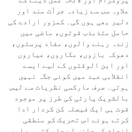
پروگرام اور لائحہ عمل دینے کے
علاوہ سب سے زیادہ جرأت مند اور
دلیر بھی ہوں گی۔ کمزور ارادے کی
حامل متذبذب قوتوں، ماضی میں
زندہ رہنے والوں، مفاد پرستوں،
دھوکہ بازوں، مکاروں، عیاروں
اور ابن الوقتوں کے لیے ایسے
انقلابی عہد میں کوئی جگہ نہیں
ہوتی۔ صرف مارکسی نظریات سے لیس
بالشویک پارٹی کی طرز پر موجود
قوت ہی ایک فیصلہ کن کردار ادا
کرتے ہوئے اس تحریک کو منطقی
انجام کی جانب لے جا سکتی ہے اور