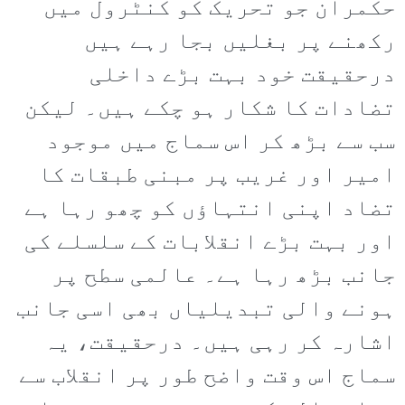
حکمران جو تحریک کو کنٹرول میں
رکھنے پر بغلیں بجا رہے ہیں
درحقیقت خود بہت بڑے داخلی
تضادات کا شکار ہو چکے ہیں۔ لیکن
سب سے بڑھ کر اس سماج میں موجود
امیر اور غریب پر مبنی طبقات کا
تضاد اپنی انتہاؤں کو چھو رہا ہے
اور بہت بڑے انقلابات کے سلسلے کی
جانب بڑھ رہا ہے۔ عالمی سطح پر
ہونے والی تبدیلیاں بھی اسی جانب
اشارہ کر رہی ہیں۔ درحقیقت، یہ
سماج اس وقت واضح طور پر انقلاب سے