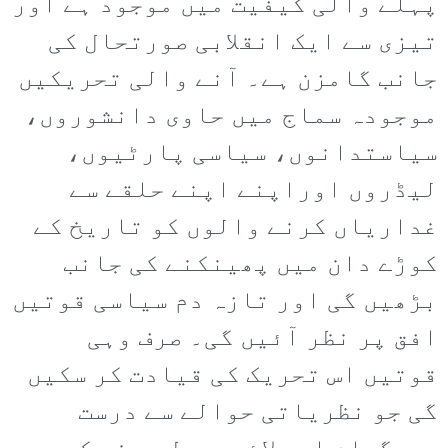
پہلے والی کیفیت میں موجود ہے اور
تیزی سے ایک انقلابی صورتحال کی
جانب گامزن ہے۔ آنے والی تحریکیں
موجودہ سماج میں حاوی دانشوروں،
سیاستدانوں، سیاسی پارٹیوں،
لیڈروں اوراپنے اپنے حلقے سے
غداریاں کرنے والوں کو تاریخ کے
کوڑے دان میں پھینکنے کی جانب
بڑھیں گی اور تازہ دم سیاسی قوتیں
افق پر نظر آئیں گی۔ صرف وہی
قوتیں اس تحریک کی قیادت کر سکیں
گی جو نظریاتی حوالے سے درست