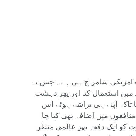
 امریکی سامراج ہی ہے۔ جس نے
میں استعمال کیا اور پھر دہشت
ا تاکہ اپنے ہی تراشے ہوئے اس
نافعوں میں اضافہ بھی کیا جا
ت کو ایک دفعہ پھر عالمی منظر