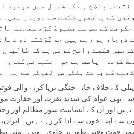
 نتیجہ واضح ہے کہ شمال میں موجود اپ
وتوں کے ہاتھوں شکست سے دوچار ہیں۔ 
 حکومت کے سب سے مضبوط گڑھ سمجھے جات
 دوچار ہو رہے ہیں جو گزشتہ دو دہائی
زمیں شکست واضح کرتی ہے کہ طالبان 
ط کردہ ریاست ہے جو انتہائی کمزور ا
ھنے کے باعث ہلکی سی ٹھوکر سے ہی زم
تلی کے خلاف خانہ جنگی برپا کرنے والی ق
ے بھی عوام کی شدید نفرت اور حقارت موج
نہیں اور ان کے انسانیت سوز مظالم اور رج
 سے اپنے خون سے ادا کر رہے ہیں۔ ایران،
من قوت وقتی طور پر حاوی ہوتی ہوئی نظر 