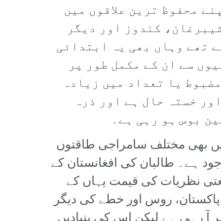
نے محفوظ ترین علاقوں میں
شیبرغان، کندوز اور دیگر
ے تھے وہاں بھی یہ ابتدائی
وں سے ان کے مکمل طور پر
مضبوط یا تعداد میں زیادہ
ور خستہ حال ہے اور ذرہ
ین بوس ہو رہی ہے۔
وتیں بھی مختلف سامراجی طاقتوں
ود ہے۔ طالبان کی افغانستان کے
عتی نظریات کی قیمت یہاں کے
 پاکستان، روس اور خطے کی دیگر
آ رہی ہے لیکن اس کی بنیادیں