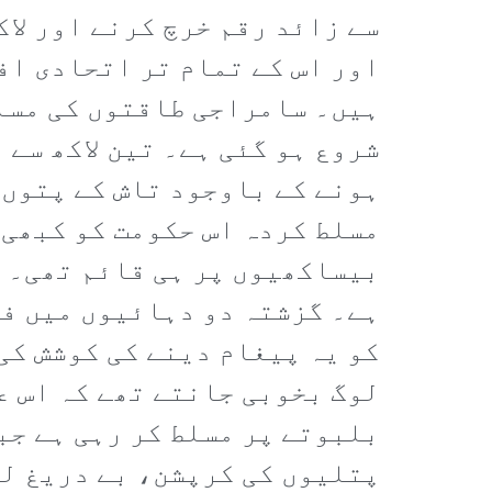
سے زائد رقم خرچ کرنے اور لا
اور اس کے تمام تر اتحادی اف
ہیں۔ سامراجی طاقتوں کی مسلط
شروع ہو گئی ہے۔ تین لاکھ سے
ہونے کے باوجود تاش کے پتوں 
مسلط کردہ اس حکومت کو کبھی 
بیساکھیوں پر ہی قائم تھی۔ ا
ہے۔ گزشتہ دو دہائیوں میں فر
کو یہ پیغام دینے کی کوشش کی
لوگ بخوبی جانتے تھے کہ اس ع
بلبوتے پر مسلط کر رہی ہے جبک
پتلیوں کی کرپشن، بے دریغ ل