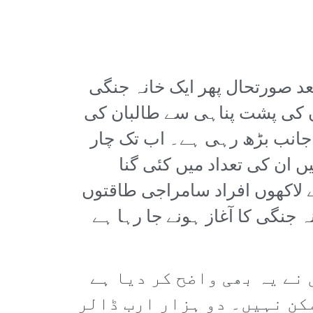
د صورتحال پھر ایک خانہ جنگی
 کی پشت پناہی سے طالبان کی
 جانب بڑھ رہی ہے۔ اب تک چار
یں ان کی تعداد میں کئی گنا
ے لاکھوں افراد سامراجی طاقتوں
جنگی کا آغاز ہونے جا رہا ہے
نے یہ بھی واضح کر دیا ہے
کن نہیں۔ دو ہزار ارب ڈالر