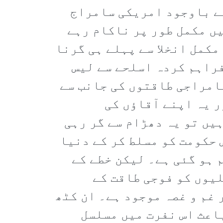
کے باوجود امریکی سامراج
ں مکمل طور پر ناکام رہے
کمل انخلا سے پہلے ہی گرنا
فراہم کردہ اسلحے سے لیس
امراجی طاقتوں کی جانب سے
ر یہ اپنے آقاؤں کی
یں تو یہ دھڑام سے گر رہی
حکومت کو مسلط کر کے دنیا
 ہو گئی ہے۔ لیکن خطے کے
یوں کو فوجی طاقت کے
 غم و غصہ موجود ہے۔ ان کٹھ
اعث اس نفرت میں مسلسل