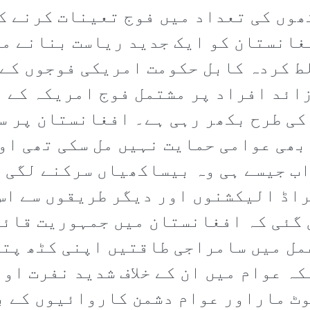
کھوں کی تعداد میں فوج تعینات کرنے 
غانستان کو ایک جدید ریاست بنانے می
 کردہ کابل حکومت امریکی فوجوں کے م
 زائد افراد پر مشتمل فوج امریکہ کے 
کی طرح بکھر رہی ہے۔ افغانستان پر س
بھی عوامی حمایت نہیں مل سکی تھی او
ب جیسے ہی وہ بیساکھیاں سرکنے لگی ہ
اڈ الیکشنوں اور دیگر طریقوں سے اس 
 گئی کہ افغانستان میں جمہوریت قائم
مل میں سامراجی طاقتیں اپنی کٹھ پتل
ہ عوام میں ان کے خلاف شدید نفرت اور
وٹ ماراور عوام دشمن کاروائیوں کے ب