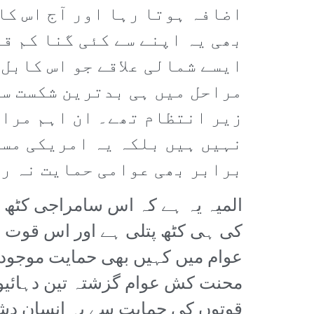
اضافہ ہوتا رہا اور آج اس کا
بھی یہ اپنے سے کئی گنا کم ق
ایسے شمالی علاقے جو اس کابل
مراحل میں ہی بدترین شکست سے
زیر انتظام تھے۔ ان اہم مراک
نہیں ہیں بلکہ یہ امریکی مسل
برابر بھی عوامی حمایت نہ رک
المیہ یہ ہے کہ اس سامراجی کٹھ پ
کی ہی کٹھ پتلی ہے اور اس قوت س
عوام میں کہیں بھی حمایت موجود 
محنت کش عوام گزشتہ تین دہائیوں
قوتوں کی حمایت سے یہ انسان دش