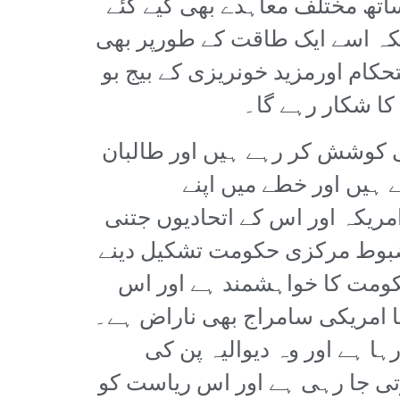
 ساتھ مختلف معاہدے بھی کیے گئے
کہ اسے ایک طاقت کے طورپر بھی
کام اورمزید خونریزی کے بیج بو
کا شکار رہے گا۔
ی کوشش کر رہے ہیں اور طالبان
 ہیں اور خطے میں اپنے
یکہ اور اس کے اتحادیوں جتنی
ضبوط مرکزی حکومت تشکیل دینے
کومت کا خواہشمند ہے اور اس
 امریکی سامراج بھی ناراض ہے۔
ہا ہے اور وہ دیوالیہ پن کی
وتی جا رہی ہے اور اس ریاست کو