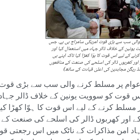
والی سب سے بڑی قوت امریکی سامراج ہی ہے۔ جس
یونین کے خلاف ڈالر جہاد میں استعمال کیا اور
ے کے لیے اس قوت کا ہوّا کھڑا کیا تاکہ اپنے ہی
 اور کھربوں ڈالر کی اسلحے کی صنعت کے منافعوں
ڈ ریگن مجاہدین کی اعلیٰ قیادت کے ساتھ)
عوام پر مسلط کرنے والی سب سے بڑی قوت
س قوت کو سوویت یونین کے خلاف ڈالر جہاد 
ر مسلط کرنے کے لیے اس قوت کا ہوّا کھڑا کی
کے اور کھربوں ڈالر کی اسلحے کی صنعت کے م
اد امن مذاکرات کے ناٹک میں اس رجعتی قو