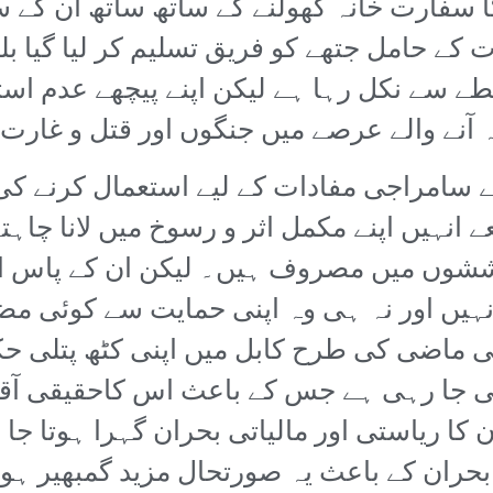
ن کا سفارت خانہ کھولنے کے ساتھ ساتھ ان کے
 حامل جتھے کو فریق تسلیم کر لیا گیا بل
طے سے نکل رہا ہے لیکن اپنے پیچھے عدم استح
آنے والے عرصے میں جنگوں اور قتل و غارت 
 سامراجی مفادات کے لیے استعمال کرنے ک
انہیں اپنے مکمل اثر و رسوخ میں لانا چاہتے
ششوں میں مصروف ہیں۔ لیکن ان کے پاس امر
ہیں اور نہ ہی وہ اپنی حمایت سے کوئی م
ی ماضی کی طرح کابل میں اپنی کٹھ پتلی ح
کی جا رہی ہے جس کے باعث اس کاحقیقی آقا
ا ریاستی اور مالیاتی بحران گہرا ہوتا جا ر
 بحران کے باعث یہ صورتحال مزید گمبھیر ہ