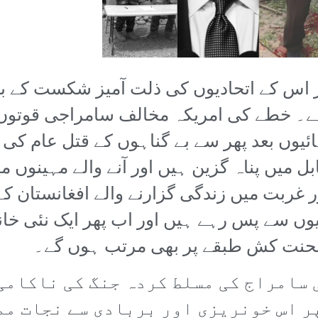
ر اس کے اتحادیوں کی ذلت آمیز شکست کے بع
ے۔ خطے کی امریکہ مخالف سامراجی قوتوں
ئیوں بعد پھر سے بے گناہوں کے قتل عام کی
ابل میں پناہ گزین ہیں اور آنے والے مہینوں م
ر غربت میں زندگی گزارنے والے افغانستان ک
ں سے پس رہے ہیں اور اب پھر ایک نئی خانہ 
محنت کش طبقے پر بھی مرتب ہوں گے۔
سامراج کی مسلط کردہ جنگ کی ناکامی 
 اس خونریزی اور بربادی سے نجات مم