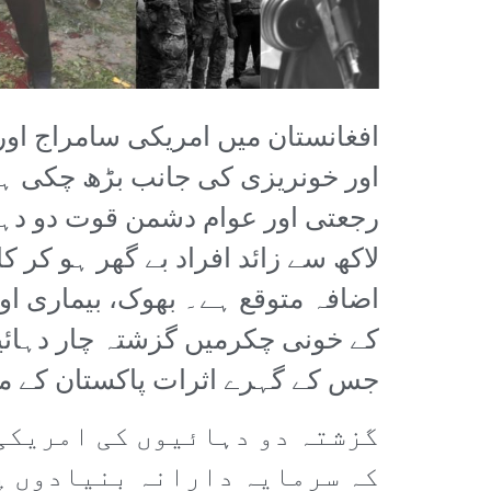
افغانستان میں امریکی سامراج او
اور خونریزی کی جانب بڑھ چکی ہ
رجعتی اور عوام دشمن قوت دو دہا
لاکھ سے زائد افراد بے گھر ہو کر ک
اضافہ متوقع ہے۔ بھوک، بیماری او
کے خونی چکرمیں گزشتہ چار دہائیو
جس کے گہرے اثرات پاکستان کے 
گزشتہ دو دہائیوں کی امریکی 
کہ سرمایہ دارانہ بنیادوں پر