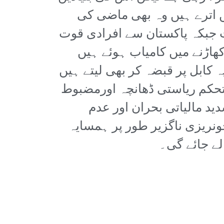
ں اترے ہیں وہ بھی ماضی کی
 جبکہ پاکستان سے افرادی قوت
ھاڑنے میں کامیاب ہوئے ہیں
کابل پر قبضہ کر بھی لیتے ہیں
تحکم ریاستی ڈھانچہ اورمضبوط
ید مالیاتی بحران اور عدم
ونریزی ناگزیر طور پر ہمسایہ
ے جائے گی۔