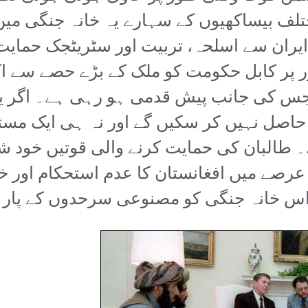
ختلف بیساکھیوں کے سہارے یہ خانہ جنگی می
یران سے اسلحہ، تربیت اور سٹریٹجک حمایت
 پر کابل حکومت کو ملک کے بڑے حصے سے اک
 جس کی جانب پیش قدمی ہو رہی ہے۔ اگر یہ 
 حاصل نہیں کر سکیں گے اور نہ ہی ایک مس
۔ طالبان کی حمایت کرنے والی قوتیں خود شد
ے عرصے میں افغانستان کا عدم استحکام اور خ
اس خانہ جنگی کو مصنوعی سرحدوں کے پار ل