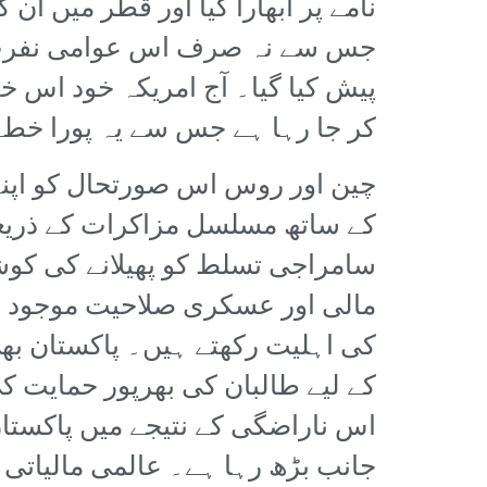
نامے پر ابھارا گیا اور قطر میں ا
جس سے نہ صرف اس عوامی نفرت کے
پیش کیا گیا۔ آج امریکہ خود اس خ
کر جا رہا ہے جس سے یہ پورا خطہ 
چین اور روس اس صورتحال کو اپنے
کے ساتھ مسلسل مزاکرات کے ذریعے 
سامراجی تسلط کو پھیلانے کی کو
مالی اور عسکری صلاحیت موجود ن
کی اہلیت رکھتے ہیں۔ پاکستان بھ
کے لیے طالبان کی بھرپور حمایت 
اس ناراضگی کے نتیجے میں پاکستان ک
جانب بڑھ رہا ہے۔ عالمی مالیاتی