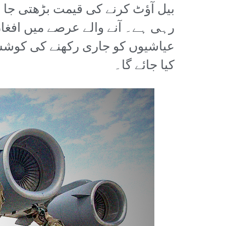
بیل آؤٹ کرنے کی قیمت بڑھتی جا
رہی ہے۔ آنے والے عرصے میں افغان 
عیاشیوں کو جاری رکھنے کی کوشش 
کیا جائے گا۔