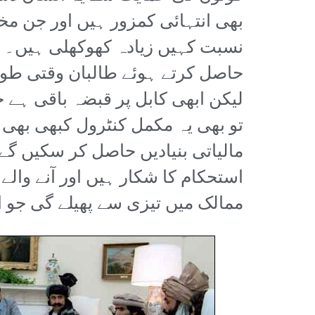
بھی انتہائی کمزور ہیں اور جن م
نسبت کہیں زیادہ کھوکھلی ہیں۔ ا
حاصل کرتے ہوئے طالبان وقتی طور
لیکن ابھی کابل پر قبضہ باقی ہے
تو بھی یہ مکمل کنٹرول کبھی بھی
مالیاتی بنیادیں حاصل کر سکیں گے
استحکام کا شکار ہیں اور آنے وال
ممالک میں تیزی سے پھیلے گی جو 