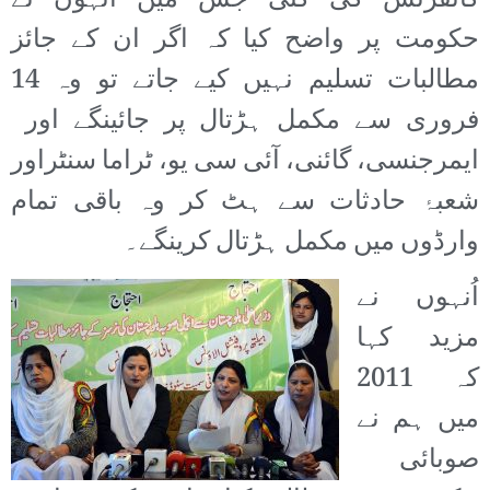
کانفرنس کی گئی جس میں اُنہوں نے
حکومت پر واضح کیا کہ اگر ان کے جائز
مطالبات تسلیم نہیں کیے جاتے تو وہ 14
فروری سے مکمل ہڑتال پر جائینگے اور
ایمرجنسی، گائنی، آئی سی یو، ٹراما سنٹراور
شعبۂ حادثات سے ہٹ کر وہ باقی تمام
وارڈوں میں مکمل ہڑتال کرینگے۔
اُنہوں نے
مزید کہا
کہ 2011
میں ہم نے
صوبائی