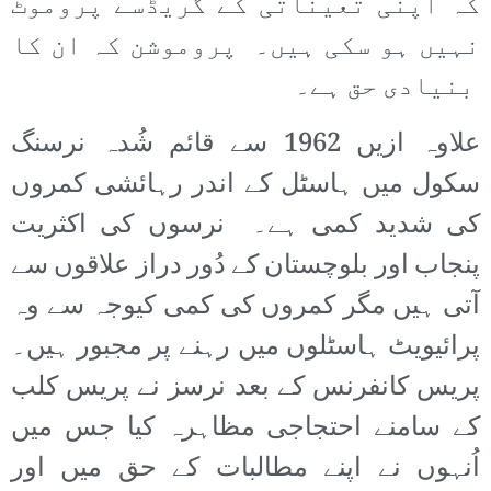
کہ اپنی تعیناتی کے گریڈسے پروموٹ
نہیں ہو سکی ہیں۔ پروموشن کہ ان کا
بنیادی حق ہے۔
علاوہ ازیں 1962 سے قائم شُدہ نرسنگ
سکول میں ہاسٹل کے اندر رہائشی کمروں
کی شدید کمی ہے۔ نرسوں کی اکثریت
پنجاب اور بلوچستان کے دُور دراز علاقوں سے
آتی ہیں مگر کمروں کی کمی کیوجہ سے وہ
پرائیویٹ ہاسٹلوں میں رہنے پر مجبور ہیں۔
پریس کانفرنس کے بعد نرسز نے پریس کلب
کے سامنے احتجاجی مظاہرہ کیا جس میں
اُنہوں نے اپنے مطالبات کے حق میں اور