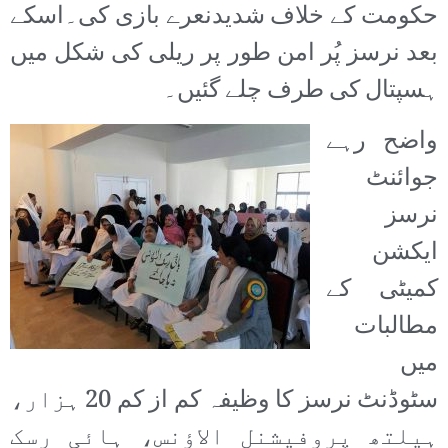
حکومت کے خلاف شدیدنعرے بازی کی۔اسکے
بعد نرسز پُر امن طور پر ریلی کی شکل میں
ہسپتال کی طرف چلے گئیں۔
واضح رہے
جوائنٹ
نرسز
ایکشن
کمیٹی کے
مطالبات
میں
سٹوڈنٹ نرسز کا وظیفہ کم از کم 20 ہزار،
ہیلتھ پروفیشنل الاؤنس، ہائی رسک