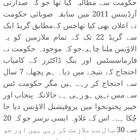
حکومت سے مطالبہ کیا تھا جو کہ صدارتی
آرڈیننس 2011 میں سابقہ صوبائی حکومت
نے اعلان بھی کیا تھاجس کےمطابق گریڈ ایک
سے گریڈ 22 تک کے تمام ملازمین کو یہ
الاؤنس ملنا چاہیےجو کہ موجودہ حکومت نے
فارماسسٹس اور ینگ ڈاکٹرز کے کامیاب
احتجاج کے نتیجے میں دیا۔ ہم پچھلے 7 سال
سے احتجاج کر رہے ہیں مگر حکومت ٹس
سے مس نہیں ہو رہی ہے حالانکہ پنجاب اور
خیبر پختونخوا میں پروفیشنل الاؤنس دیا جا
چُکا ہے۔ اس کے علاوہ ایسی نرسز جو کہ 20
سے 30 سال سے ملازمت کر رہی ہیں اور جو