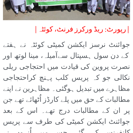
|رپورٹ: ریڈ ورکرز فرنٹ، کوئٹہ|
جوائنٹ نرسز ایکشن کمیٹی کوئٹہ نے ہفتے
کے دن سول ہسپتال سےآمیلہ، مینا لوتھ اور
نصرت پروین کی قیادت میں احتجاجی ریلی
نکالی جو کہ پریس کلب پہنچ کراحتجاجی
مظاہرے میں تبدیل ہوگئی۔ مظاہرین نے اپنے
مطالبات کے حق میں پلے کارڈز اُٹھائے تھے جن
پر ان کے مطالبات درج تھے۔ اس کے بعد
جوائنٹ ایکشن کمیٹی کی طرف سے پریس