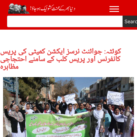
Sear
کوئٹہ: جوائنٹ نرسز ایکشن کمیٹی کی پریس
کانفرنس اور پریس کلب کے سامنے احتجاجی
مظاہرہ