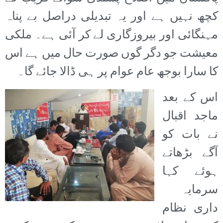
کچھ نہیں ہے اور یہ تبدیلی دراصل بے پناہ
مہنگائی اور بیروزگاری لے کر آئی ہے۔ ملکی
معیشت جو دگر گوں صورت حال میں ہے اس
کا سارا بوجھ عام عوام پر ہی ڈالا جائے گا۔
اس کے بعد
ماجد اقبال
نے بات کو
آگے بڑھاتے
ہوئے کہا
سرمایہ
داری نظام