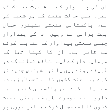
ان کی پیداوار کے دام بہت حد تک کم
ہیں۔ یہی حالت صنعت کے ہر شعبہ کی
ہے، پاکستانی صنعتی مشینری جہاں
بہت پرانی ہے وہیں اس کی پیداوار
چینی صنعتی پیداوار کا مقابلہ کرنے
سے قاصر ہے۔ ان کا کہنا تھا کہ
سرمایہ دار کے لیے منافع کمانے کے دو
طریقے ہوتے ہیں یا تو مشینری جدید تر
کرے یا محنت کشوں کا استحصال زیادہ
سے زیادہ کرے اور پاکستان کے سرمایہ
داروں نے دوسرے طریقے یعنی محنت
کشوں کا استحصال کرکے منافع خوری پر