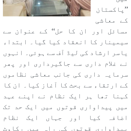
’’پاکستان
کے معاشی
مسائل اور ان کا حل‘‘ کے عنوان سے
سیمینار کا انعقاد کیا گیا۔ ابتداء
یاسر ارشاد کی لیڈ آف سے ہوئی۔ انہوں
نے غلام داری سے جاگیرداری اور پھر
سرمایہ داری کی جانب معاشی نظاموں
کے ارتقاء سے بحث کا آغاز کیا۔ ان کا
کہنا تھا ہر ایک نظام نے اپنے عہد
میں پیداواری قوتوں میں ایک حد تک
اضافہ کیا اور جہاں ایک نظام
پیداواری قوتوں کی راہ میں رکاوٹ