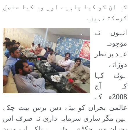
کہ ان کو کیا چاہیے اور وہ کیا حاصل
کرسکتے ہیں۔
انہوں نے
موجودہ
عہد پر نظر
دوڑاتے
ہوئے کہا
کہ آج
2008ء کے
عالمی بحران کو بیتے دس برس بیت چکے
ہیں مگر ساری سرمایہ داری نہ صرف اس
بحران میں جکڑی ہوئی ہے بلکہ اب مزید