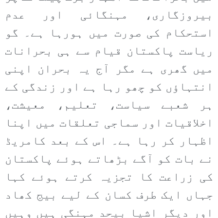
بیروزگاری، مہنگائی اور عدم
استحکام کی صورت میں ہورہا ہے۔ گو
ریاست پاکستان قیام سے ہی بحرانات
میں گھری ہے مگر آج یہ بحران اپنی
انتہاؤں کو چھو رہا ہے اور زندگی کے
ہر شعبے سیاست، تعلیم، معیشت،
اخلاقیات اور سماجی تعلقات میں اپنا
اظہار کر رہا ہے۔ اس کے بعد کامریڈ
نے بات کو آگے بڑھاتے ہوئے پاکستان
کی زراعت کا تجزیہ کرتے ہوئے کہا
جہاں ایک طرف کسان کے لیے بیج کھاد
اور دیگر اشیا بیحد مہنگی ہیں وہیں