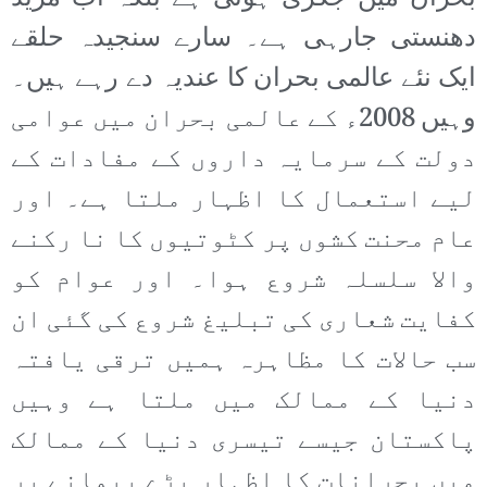
دھنستی جارہی ہے۔ سارے سنجیدہ حلقے
ایک نئے عالمی بحران کا عندیہ دے رہے ہیں۔
وہیں 2008ء کے عالمی بحران میں عوامی
دولت کے سرمایہ داروں کے مفادات کے
لیے استعمال کا اظہار ملتا ہے۔ اور
عام محنت کشوں پر کٹوتیوں کا نا رکنے
والا سلسلہ شروع ہوا۔ اور عوام کو
کفایت شعاری کی تبلیغ شروع کی گئی ان
سب حالات کا مظاہرہ ہمیں ترقی یافتہ
دنیا کے ممالک میں ملتا ہے وہیں
پاکستان جیسے تیسری دنیا کے ممالک
میں بحرانات کا اظہار بڑے پیمانے پر