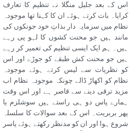
اس کے بعد جلیل منگلا نے تنظیم کا تعارف
کرایا۔ بات کرتے ہوئے ان کا کہنا تھا موجودہ
نظام میں سرمایہ دار بذاتِ خود جونکوں کی
مانند ہیں جو محنت کشوں کا لہو پی رہے
ہیں۔ ہم ایک ایسی تنظیم کی تعمیر کر رہے
ہیں جو محنت کش طبقے کو جوڑے اور اس
کو نظریات سے لیس کرتے ہوئے موجودہ
نظام کو اکھاڑ ڈالے چونکہ موجودہ نظام اب
مزید ترقی دینے سے قاصر ہے اور اس وقت
ہمارے پاس دو ہی راستے ہیں سوشلزم یا
پھر بربریت۔ اس کے بعد سوالات کا سلسلہ
شروع ہوا اور ان کو مدنظر رکھتے ہوئے یاسر