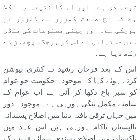
توجہ دی ہے۔ اور اس کا نتیجہ یہ نکلا
ہے کہ آج صنعت کمزور سے کمزور تر
ہوچکی ہے۔ اور چینی مصنوعات کی منڈی
میں دستیابی نے
اس کو ہرجگہ پچھاڑ کے
رکھ دیا ہے۔
اس کے بعد فرحان رشید نے کنٹری بیوشن
کرتے ہوئے کہا کہ موجودہ حکومت جو عوام
کو سبز باغ دکھا کر آئی ہے اب عوام کے
سامنے مکمل ننگی ہورہی ہے۔ موجودہ دور
میں جہاں ترقی یافتہ دنیا میں اصلاح پسندانہ
پالیسیاں ناکام ہورہی ہیں اس عہد میں
پاکستان میں اصلاح پسندی سوائے فریب کے