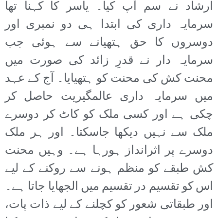
ارشاد نے سم آپ کیا۔ یاسر کا کہنا تھا
سرمایہ داری کی ابتدا ہی دو نمبری اور
دوسروں کا حق ہتھیانے سے ہوئی جب
سرمایہ دار نے قدرِ زائد کی صورت میں
محنت کش کی محنت کو ہتھیایا۔ آج کے عہد
میں سرمایہ داری عالمگیریت حاصل کر
چکی ہے اور کسی ملک کو کاٹ کر دوسرے
ملک سے نہیں دیکھا جاسکتا۔ اور ہر ملک
دوسرے پر اثرانداز ہورہا ہے۔ وہیں محنت
کش طبقے کو منظم ہونے سے روکنے کے لیے
اس کو تقسیم در تقسیم میں الجھایا جاتا ہے۔
اور طبقاتی شعور کو کچلنے کے لیے ذات پات،