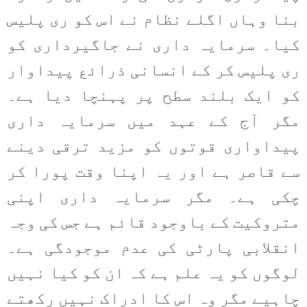
بنا وہاں اگلے نظام نے اس کو ری پلیس
کیا۔ سرمایہ داری نے جاگیرداری کو
ری پلیس کر کے انسانی ذرائع پیداوار
کو ایک بلند سطح پر پہنچا دیا ہے۔
مگر آج کے عہد میں سرمایہ داری
پیداواری قوتوں کو مزید ترقی دینے
سے قاصر ہے اور یہ اپنا وقت پورا کر
چکی ہے۔ مگر سرمایہ داری اپنی
متروکیت کے باوجود قائم ہے جس کی وجہ
انقلابی پارٹی کی عدم موجودگی ہے۔
لوگوں کو یہ علم ہے کہ ان کو کیا نہیں
چاہیے مگر وہ اس کا ادراک نہیں رکھتے