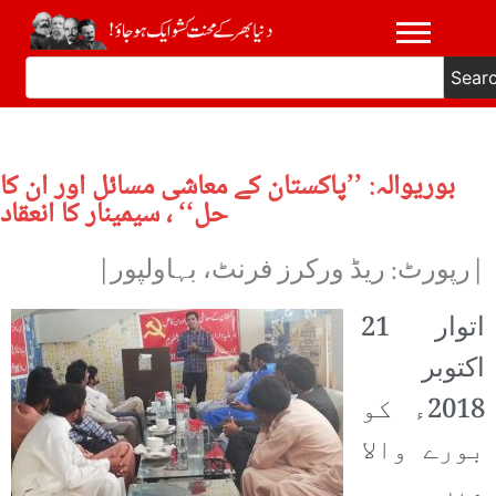
Sear
بوریوالہ: ’’پاکستان کے معاشی مسائل اور ان کا
حل‘‘ ، سیمینار کا انعقاد
|رپورٹ: ریڈ ورکرز فرنٹ، بہاولپور|
اتوار 21
اکتوبر
2018ء کو
بورے والا
میں