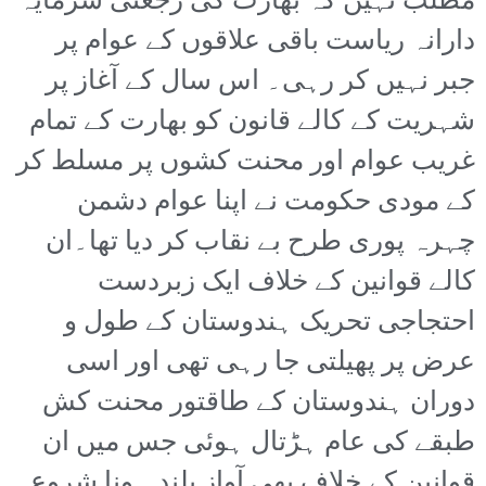
مطلب نہیں کہ بھارت کی رجعتی سرمایہ
دارانہ ریاست باقی علاقوں کے عوام پر
جبر نہیں کر رہی۔ اس سال کے آغاز پر
شہریت کے کالے قانون کو بھارت کے تمام
غریب عوام اور محنت کشوں پر مسلط کر
کے مودی حکومت نے اپنا عوام دشمن
چہرہ پوری طرح بے نقاب کر دیا تھا۔ان
کالے قوانین کے خلاف ایک زبردست
احتجاجی تحریک ہندوستان کے طول و
عرض پر پھیلتی جا رہی تھی اور اسی
دوران ہندوستان کے طاقتور محنت کش
طبقے کی عام ہڑتال ہوئی جس میں ان
قوانین کے خلاف بھی آواز بلند ہونا شروع