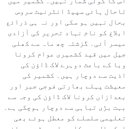
اس کا کوئی شمار نہیں۔ کشمیر میں
تاحال ہائی سپیڈ انٹرنیٹ سروس
بحال نہیں ہو سکی اور نہ ہی ذرائع
ابلاغ کو نام نہاد تحریر کی آزادی
میسر آئی۔ گزشتہ چھ ماہ سے کھلی
جیل میں قید کشمیری عوام کرونا
وبا کے باعث دوہرے لاک ڈاؤن کی
اذیت سے دوچار ہیں۔ کشمیر کی
معیشت پہلے بھارتی فوجی جبر اور
بعدازاں کرونا لاک ڈاؤن کی وجہ سے
بہت بڑی تباہی سے دوچار ہوچکی ہے۔
تعلیمی سلسلے کو معطل ہوئے بھی