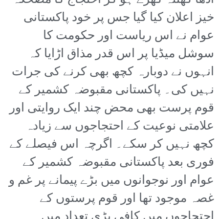
آدھا گھنٹہ کھڑے ہو کر احتجاج کا مضحکہ
خیز اعلان کیا گیا جس پر خود پاکستانی
عوام نے اس ریاست اور حکومت کا
سوشل میڈیا پر اس قدر مذاق اڑایا کہ
انہوں نے دوبارہ کچھ بھی کرنے کی جرات
نہیں کی۔ پاکستانی مقبوضہ کشمیر کے
قوم پرست بھی محض چند ایک روایتی اور
علامتی نوعیت کے احتجاجوں سے زیادہ
کچھ نہیں کر سکے۔ اگرچہ اس فیصلے کے
فوری بعد پاکستانی مقبوضہ کشمیر کے
عوام اور نوجوانوں میں بڑے پیمانے پر غم و
غصہ موجود تھا اور قوم پرستوں کے
احتجاجوں میں کافی بڑی تعداد میں