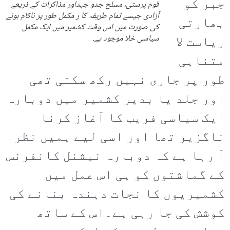
جبر کو
قوم پرستی، مسلح جدو جہداور مذاکرات کے ذریعے
آزادی جیسے تمام طریقہ کا ر مکمل طور پر ناکام ہونے
بھارتی
کی صورت میں اس وقت کشمیر میں ایک مکمل
ریاست لا
سیاسی خلا موجود ہے۔
متناہی
طور پر جاری نہیں رکھ سکتی تھی
اور جلد یا بدیر کشمیر میں دوبارہ
ایک سیاسی فریب کا آغاز کرنا
ناگزیر تھا اور اسی لیے ہمیں نظر
آ رہا ہے کہ دوبارہ نیشنل کانفرنس
کے گماشتوں کو ہی اس عمل میں
کشمیریوں کا نجات دہندہ بنانے کی
کوشش کی جا رہی ہے۔اس کے ساتھ