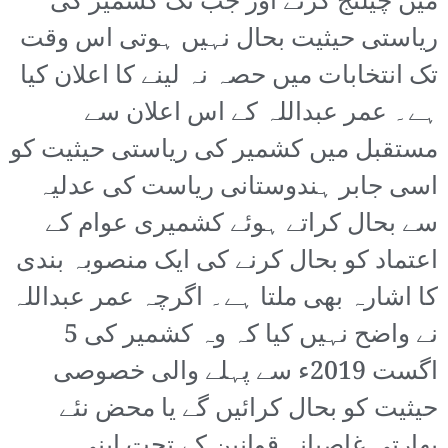
میں چیلنج کرنے اور جب تک کشمیر کی
ریاستی حیثیت بحال نہیں ہوتی اس وقت
تک انتخابات میں حصہ نہ لینے کا اعلان کیا
ہے۔ عمر عبداللہ کے اس اعلان سے
مستقبل میں کشمیر کی ریاستی حیثیت کو
اسی جابر ہندوستانی ریاست کی عدلیہ
سے بحال کراتے ہوئے کشمیری عوام کے
اعتماد کو بحال کرنے کی ایک منصوبہ بندی
کا اشارہ بھی ملتا ہے۔ اگرچہ عمر عبداللہ
نے واضح نہیں کیا کہ وہ کشمیر کی 5
اگست 2019ء سے پہلے والی خصوصی
حیثیت کو بحال کرائیں گے یا محض نئے
بھارتی غاصبانہ قوانین کے تحت اپنی