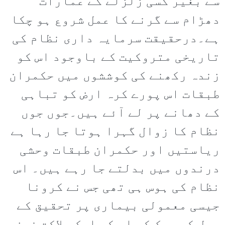
سے بغیر کسی زلزلے کے عمارات
دھڑام سے گرنے کا عمل شروع ہو چکا
ہے۔درحقیقت سرمایہ داری نظام کی
تاریخی متروکیت کے باوجود اس کو
زندہ رکھنے کی کوششوں میں حکمران
طبقات اس پورے کرہ ارض کو تباہی
کے دھانے پر لے آئے ہیں۔جوں جوں
نظام کا زوال گہرا ہوتا جا رہا ہے
ریاستیں اور حکمران طبقات وحشی
درندوں میں بدلتے جا رہے ہیں۔ اس
نظام کی ہوس ہی تھی جس نے کرونا
جیسی معمولی بیماری پر تحقیق کے