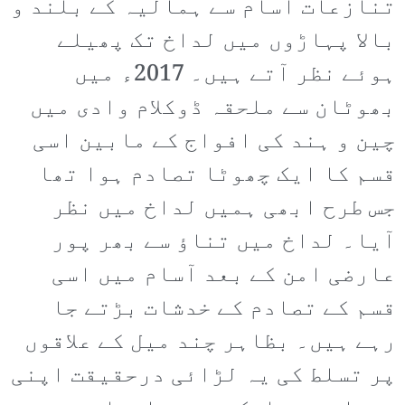
تنازعات آسام سے ہمالیہ کے بلند و
بالا پہاڑوں میں لداخ تک پھیلے
ہوئے نظر آتے ہیں۔ 2017ء میں
بھوٹان سے ملحقہ ڈوکلام وادی میں
چین و ہند کی افواج کے مابین اسی
قسم کا ایک چھوٹا تصادم ہوا تھا
جس طرح ابھی ہمیں لداخ میں نظر
آیا۔ لداخ میں تناؤ سے بھر پور
عارضی امن کے بعد آسام میں اسی
قسم کے تصادم کے خدشات بڑتے جا
رہے ہیں۔ بظاہر چند میل کے علاقوں
پر تسلط کی یہ لڑائی درحقیقت اپنی