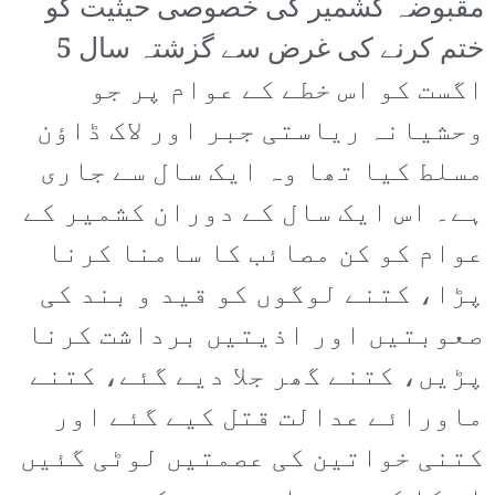
مقبوضہ کشمیر کی خصوصی حیثیت کو
ختم کرنے کی غرض سے گزشتہ سال 5
اگست کو اس خطے کے عوام پر جو
وحشیانہ ریاستی جبر اور لاک ڈاؤن
مسلط کیا تھا وہ ایک سال سے جاری
ہے۔ اس ایک سال کے دوران کشمیر کے
عوام کو کن مصائب کا سامنا کرنا
پڑا، کتنے لوگوں کو قید و بند کی
صعوبتیں اور اذیتیں برداشت کرنا
پڑیں، کتنے گھر جلا دیے گئے، کتنے
ماورائے عدالت قتل کیے گئے اور
کتنی خواتین کی عصمتیں لوٹی گئیں