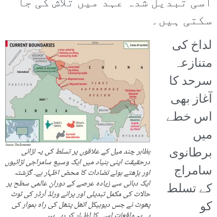
اسی تبدیل شدہ عہد میں تلاش کی جا
سکتی ہیں۔
لداخ کی
متنازعہ
سرحد کا
آغاز بھی
اس خطے
میں
برطانوی
بظاہر چند میل کے علاقوں پر تسلط کی یہ لڑائی
درحقیقت اپنی بنیاد میں ایک وسیع سامراجی لڑائیوں
سامراج
اور بڑھتے ہوئے تضادات کا محض اظہار ہے۔ گزشتہ
ایک دہائی سے زیادہ عرصے کے دوران عالمی سطح پر
کے تسلط
حالات کی مکمل تبدیلی اور پرانے ورلڈ آرڈر کی ٹوٹ
کو
پھوٹ نے جس دیوہیکل اتھل پتھل کی راہ ہموار کی
ہے یہ واقعات اسی کا اظہار کر رہے ہیں