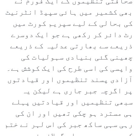
صحافتی تنظیموں کے ایک فورم نے
بھی کشمیر میں ہائی سپیڈ انٹرنیٹ
کی بحالی کے لیے سپریم کورٹ میں
رٹ دائر کر رکھی ہے جو ایک دوسرے
ذریعے سے بھارتی عدلیہ کے ذریعے
چھینی گئی بنیادی سہولیات کی
واپسی کی اسی طرح کی ایک کوشش ہے۔
آزادی پسند تنظیموں اور قیادتوں
پر اگرچہ جبر جاری ہے لیکن یہ
سبھی تنظیمیں اور قیادتیں پہلے
ہی مسترد ہو چکی تھیں اور ان کی
رہی سہی ساکھ جبر کی اس لہر نے ختم