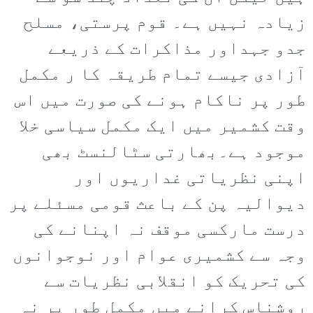
زیادہ نہیں ہے۔ قوم پرستی، مسلح
جدو جہداور مذاکرات کے ذریعے
آزادی جیسے تمام طریقہ کا ر مکمل
طور پر ناکام ہونے کی صورت میں اس
وقت کشمیر میں ایک مکمل سیاسی خلا
موجود ہے۔بھارتی سٹالنسٹ بھی
اپنی نظریاتی غداریوں اور
دیوالیہ پن کے باعث قومی مسئلے پر
درست مارکسی موقف نہ اپنانے کی
وجہ سے کشمیری عوام اور نوجوانوں
کی تحریک کو انقلابی نظریات سے
روشناس کرانے میں مکمل طور پر نہ