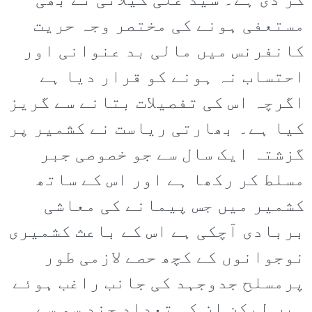
کر دی ہے۔ سید علی گیلانی نے بھی
مستعفی ہونے کی مختصر وجہ حریت
کانفرنس میں مالی بد عنوانی اور
احتساب نہ ہونے کو قرار دیا ہے
اگرچہ اس کی تفصیلات بتانے سے گریز
کیا ہے۔ بھارتی ریاست نے کشمیر پر
گزشتہ ایک سال سے جو خصوصی جبر
مسلط کر رکھا ہے اور اس کے ساتھ
کشمیر میں جس پیمانے کی معاشی
بربادی آچکی ہے اس کے باعث کشمیری
نوجوانوں کے کچھ حصے لازمی طور
پرمسلح جدوجہد کی جانب راغب ہوئے
ہیں لیکن ان کی تعداد چند سو سے