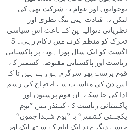
نوجوانوں اور عوام نے شرکت بھی کی
لیکن یہ قیادت اپنی تنگ نظری اور
نظریاتی دیوالیہ پن کے باعث اس سیاسی
تحرک کو منظم کرنے میں ناکام رہی۔ 5
اگست کو ایک سال پورا ہونے پر پاکستانی
ریاست اور پاکستانی مقبوضہ کشمیر کے
قوم پرست پھر سرگرم ہو رہے ہیں تا کہ
اس دن کی مناسبت سے احتجاج کی رسم
ادا کی جا سکے۔ان قوم پرستوں اور
پاکستانی ریاست کے کیلنڈر میں ”یوم
یکجہتی کشمیر“ یا ”یوم شہدا جموں“
جیسے دیگر چند ایک ایام کے ساتھ ایک اور