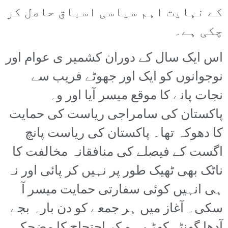
کے نہایت اہم سیاسی اسباق حاصل کر
چکی ہے۔
اس ایک سال کے دوران کشمیر ی عوام اور
نوجوانوں کو ایک اور جھوٹے فریب سے
نجات پانے کا موقع میسر آیا اور وہ
پاکستان کی سامراجی ریاست کی حمایت
کا دھوکہ تھا۔ پاکستان کی ریاست پانچ
اگست کے فیصلے کی منافقانہ مخالفت کا
ناٹک بھی ٹھیک طور پر نہیں کر پائی اور نہ
ہی انہیں کوئی سفارتی حمایت میسر آ
سکی۔ آغاز میں ہر جمعے کو دن بارہ بجے