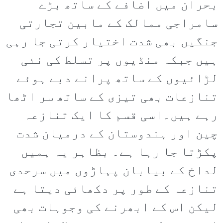
بحران میں اضافے کے ساتھ بڑے
سامراجی ممالک کے مابین تجارتی
جنگیں بھی شدت اختیار کرتی جا رہی
ہیں جبکہ منڈیوں پر تسلط کی نئی
لڑائیوں کے ساتھ پرانے دبے ہوئے
تنازعات بھی تیزی کے ساتھ سر اٹھا
رہے ہیں۔اسی قسم کا ایک تنازعہ
چین اور ہندوستان کے درمیان شدت
پکڑتا جا رہا ہے۔ بظاہر یہ ہمیں
لداخ کے بیابان پہاڑوں میں سرحدی
تنازعہ کے طور پر دکھائی دیتا ہے
لیکن اس کے ابھرنے کی وجوہات بھی