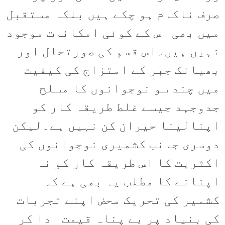
صرف ناکام ہو چکے ہیں بلکہ مستقبل
میں بھی اس کے کوئی امکانات موجود
نہیں ہیں۔اس قسم کی صورتحال اور
بھیانک جبر کے امتزاج کی کیفیت
میں چند سو نوجوانوں کا مسلح
جدوجہد جیسے غلط طریقہ کار کو
اپنالینا حیران کن نہیں ہے۔لیکن
دوسری جانب کشمیری نوجوانوں کی
اکثریت کا اس طریقہ کار کو نہ
اپنانے کا مطلب یہ بھی ہے کہ
کشمیر کی تحریک محض اپنے تجربات
کی بنیاد پر بے پناہ قیمت ادا کر