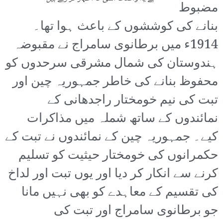
مضبوط
بنانے کی کوششوں کے باعث ہوا تھا۔
1914ء میں برطانوی سامراج نے مقبوضہ
ہندوستان کی شمال مشرقی سرحدوں کو
محفوظ بنانے کی خاطر جمہوریہ چین اور
تبت کی نیم خومختار راجدھانی کے
نمائندوں کے ساتھ شملہ میں مذاکرات
کیے۔ جمہوریہ چین کے نمائندوں نے تبت کے
حکمرانوں کی خومختار حیثیت کو تسلیم
کرنے سے انکار کر دیا اور یوں تبت اور لداخ
کی تقسیم کے معاہدے کو بھی نہیں مانا
جو برطانوی سامراج اور تبت کی