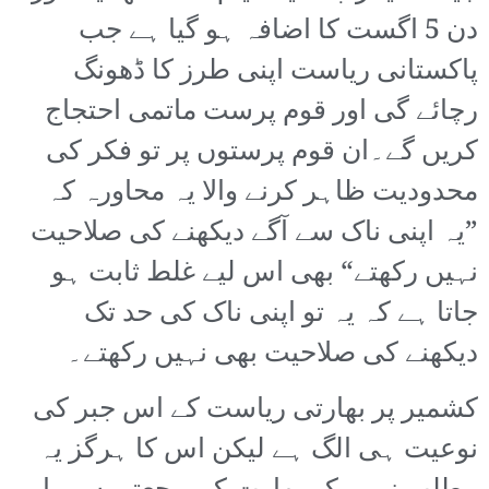
دن 5 اگست کا اضافہ ہو گیا ہے جب
پاکستانی ریاست اپنی طرز کا ڈھونگ
رچائے گی اور قوم پرست ماتمی احتجاج
کریں گے۔ان قوم پرستوں پر تو فکر کی
محدودیت ظاہر کرنے والا یہ محاورہ کہ
”یہ اپنی ناک سے آگے دیکھنے کی صلاحیت
نہیں رکھتے“ بھی اس لیے غلط ثابت ہو
جاتا ہے کہ یہ تو اپنی ناک کی حد تک
دیکھنے کی صلاحیت بھی نہیں رکھتے۔
کشمیر پر بھارتی ریاست کے اس جبر کی
نوعیت ہی الگ ہے لیکن اس کا ہرگز یہ