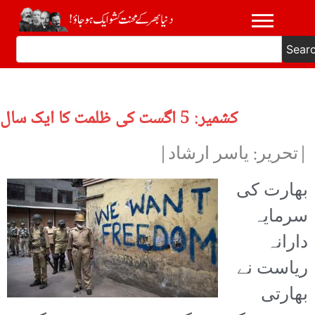
Sear
کشمیر: 5 اگست کی ظلمت کا ایک سال
|تحریر: یاسر ارشاد|
بھارت کی
سرمایہ
دارانہ
ریاست نے
بھارتی