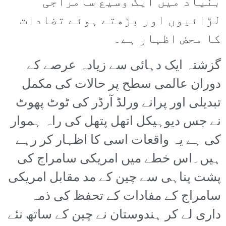
بنیاد میں ایک وسیع سامراجی
لڑائیوں اور بڑھتے ہوئے تضادات
کا محض اظہار ہے۔
گزشتہ ایک دہائی سے زیادہ عرصے کے
دوران عالمی سطح پر حالات کی مکمل
تبدیلی اور پرانے ورلڈ آرڈر کی ٹوٹ پھوٹ
نے جس دیوہیکل اتھل پتھل کی راہ ہموار
کی ہے یہ واقعات اسی کا اظہار کر رہے
ہیں۔اس خطے میں امریکی سامراج کی
پشت پناہی سے چین کے مد مقابل امریکی
سامراج کے مفادات کے تحفظ کی ذمہ
داری لے کر ہندوستان نے چین کے ساتھ نئے