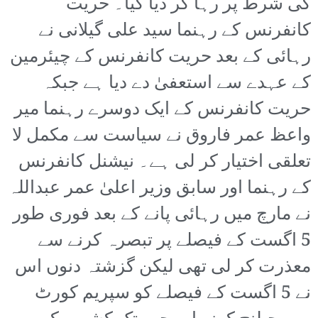
کی شرط پر رہا کر دیا گیا۔ حریت
کانفرنس کے رہنما سید علی گیلانی نے
رہائی کے بعد حریت کانفرنس کے چیئرمین
کے عہدے سے استعفیٰ دے دیا ہے جبکہ
حریت کانفرنس کے ایک دوسرے رہنما میر
واعظ عمر فاروق نے سیاست سے مکمل لا
تعلقی اختیار کر لی ہے۔ نیشنل کانفرنس
کے رہنما اور سابق وزیر اعلیٰ عمر عبداللہ
نے مارچ میں رہائی پانے کے بعد فوری طور
5 اگست کے فیصلے پر تبصرہ کرنے سے
معذرت کر لی تھی لیکن گزشتہ دنوں اس
نے 5 اگست کے فیصلے کو سپریم کورٹ