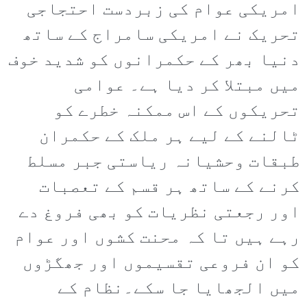
امریکی عوام کی زبردست احتجاجی
تحریک نے امریکی سامراج کے ساتھ
دنیا بھر کے حکمرانوں کو شدید خوف
میں مبتلا کر دیا ہے۔ عوامی
تحریکوں کے اس ممکنہ خطرے کو
ٹالنے کے لیے ہر ملک کے حکمران
طبقات وحشیانہ ریاستی جبر مسلط
کرنے کے ساتھ ہر قسم کے تعصبات
اور رجعتی نظریات کو بھی فروغ دے
رہے ہیں تا کہ محنت کشوں اور عوام
کو ان فروعی تقسیموں اور جھگڑوں
میں الجھایا جا سکے۔نظام کے