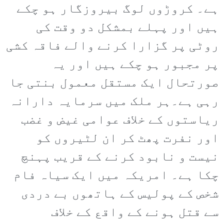
ہے۔ کروڑوں لوگ بیروزگار ہو چکے
ہیں اور پہلے بمشکل دو وقت کی
روٹی پر گزارا کرنے والے فاقہ کشی
پر مجبور ہو چکے ہیں اور یہ
صورتحال ایک مستقل معمول بنتی جا
رہی ہے۔ہر ملک میں سرمایہ دارانہ
ریاستوں کے خلاف عوامی غیض و غضب
اور نفرت پھٹ کر ان لٹیروں کو
نیست و نابود کرنے کے قریب پہنچ
چکا ہے۔ امریکہ میں ایک سیاہ فام
شخص کے پولیس کے ہاتھوں بے دردی
سے قتل ہونے کے واقع کے خلاف