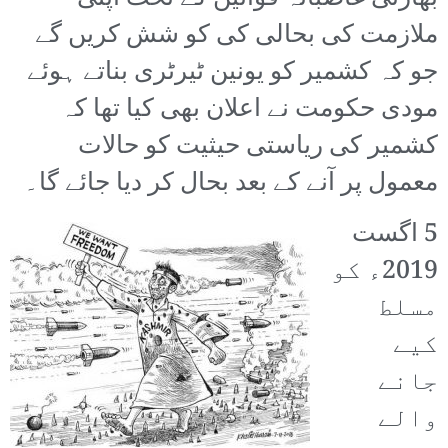
ملازمت کی بحالی کی کو شش کریں گے
جو کہ کشمیر کو یونین ٹیرٹری بناتے ہوئے
مودی حکومت نے اعلان بھی کیا تھا کہ
کشمیر کی ریاستی حیثیت کو حالات
معمول پر آنے کے بعد بحال کر دیا جائے گا۔
5 اگست
2019ء کو
مسلط
کیے
جانے
والے