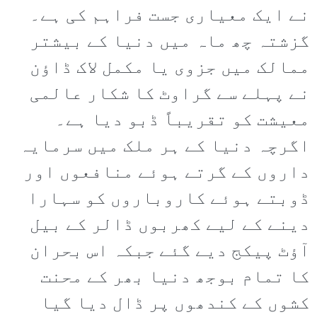
نے ایک معیاری جست فراہم کی ہے۔
گزشتہ چھ ماہ میں دنیا کے بیشتر
ممالک میں جزوی یا مکمل لاک ڈاؤن
نے پہلے سے گراوٹ کا شکار عالمی
معیشت کو تقریباً ڈبو دیا ہے۔
اگرچہ دنیا کے ہر ملک میں سرمایہ
داروں کے گرتے ہوئے منافعوں اور
ڈوبتے ہوئے کاروباروں کو سہارا
دینے کے لیے کھربوں ڈالر کے بیل
آؤٹ پیکج دیے گئے جبکہ اس بحران
کا تمام بوجھ دنیا بھر کے محنت
کشوں کے کندھوں پر ڈال دیا گیا