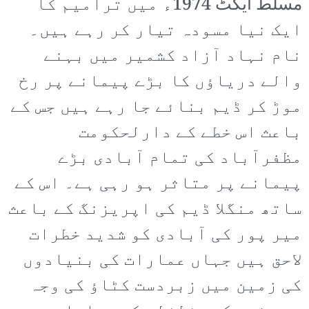
مسلط ایکٹ 1974ء میں ترامیم کا
ایک نیا مسودہ تیار کر رہے ہیں۔
نام نہاد آزاد کشمیر میں بہنے
والے دریاؤں کا بڑے پیمانے پر رخ
موڑ کر ڈیم بنائے جا رہے ہیں جس کے
باعث اس خطے کے دارلحکومت
مظفرآباد کی تمام آبادی بڑے
پیمانے پر متاثر ہو رہی ہے۔ اس کے
ساتھ منگلا ڈیم کی اپریزنگ کے باعث
میر پور کی آبادی کو شدید خطرات
لاحق ہیں جہاں عمارات کی بنیادوں
کی زمین میں زبردست کٹاؤ کی وجہ