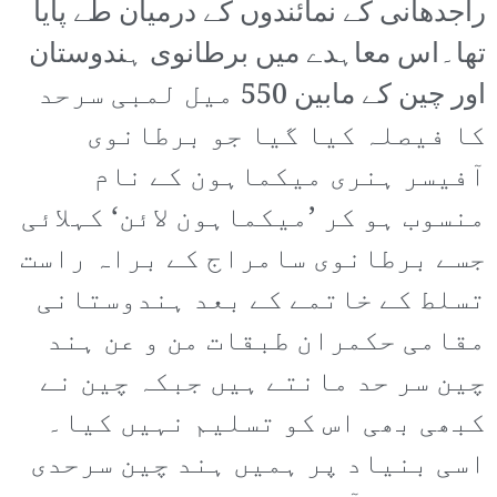
راجدھانی کے نمائندوں کے درمیان طے پایا
تھا۔اس معاہدے میں برطانوی ہندوستان
اور چین کے مابین 550 میل لمبی سرحد
کا فیصلہ کیا گیا جو برطانوی
آفیسر ہنری میکماہون کے نام
منسوب ہو کر ’میکماہون لائن‘ کہلائی
جسے برطانوی سامراج کے براہ راست
تسلط کے خاتمے کے بعد ہندوستانی
مقامی حکمران طبقات من و عن ہند
چین سر حد مانتے ہیں جبکہ چین نے
کبھی بھی اس کو تسلیم نہیں کیا۔
اسی بنیاد پر ہمیں ہند چین سرحدی