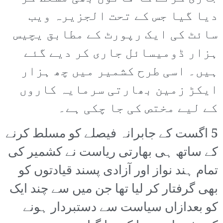
دیا گیا جس کے تحت الجزیرہ ویب
سائٹ کی ایک رپورٹ کے مطابق یچیس
ہزار ڈومیسائل جاری کر دیے گئے
ہیں۔ اسی طرح کشمیر میں چھ ہزار
ایکڑ زمین بھارتی سرمایہ کاروں
کے لیے مختص کی جا چکی ہے۔
5 اگست کے جابرانہ فیصلے کو مسلط کرنے
کے ساتھ ہی بھارتی ریاست نے کشمیر کی
تمام ہند نواز اور آزادی پسند قیادتوں کو
بھی گرفتار کر لیا تھا جن میں سے چند ایک
کو بعدازاں سیاست سے دستبردار ہونے