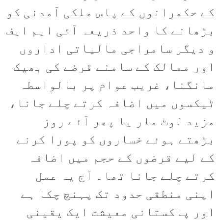
کے حکمرانوں کے پاس ملکی آمدنی کو
بڑھانے کا واحد ذریعہ آئی ایم ایف
و دیگر سامراجی مالیاتی اداروں
اور ممالک کے سامنے قرضے کی بھیک
مانگنا، غریب عوام پر بالواسطہ
ٹیکسوں میں اضافہ کرتے چلے جانا،
مزید لوٹ مار یا پھر آئے روز
بڑھتے ہوئے خساروں کو پورا کرنے
کے لیے قرضوں کے حجم میں اضافہ
کرتے چلے جانا تھا۔ آج یہ عمل
اپنی منطقی حدود تک پہنچ چکا ہے
اور پاکستانی معیشت ایک یقینی