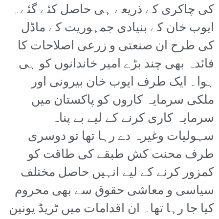
کی چاکری کے ذریعے ہی حاصل کئے گئے۔
ایوب خان کے بنیادی جمہوریت کے ماڈل
کی طرح ان صنعتی و زرعی اصلاحات کا
فائدہ بھی چند بڑے امیر خاندانوں کو ہی
ہوا۔ ایک طرف ایوب خان بیرونی اور
ملکی سرمایہ کاروں کو پاکستان میں
سرمایہ کاری کرنے کے لیے بے پناہ
سہولیات وغیرہ دے رہا تھا تو دوسری
طرف محنت کش طبقے کی طاقت کو
کمزور کرنے کے لیے انہیں حاصل مختلف
سیاسی و معاشی حقوق سے بھی محروم
کیا جا رہا تھا۔ ان اقدامات میں ٹریڈ یونین