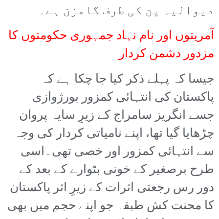
دیوالیہ پن کی طرف گامزن ہے۔
آمریتوں اور نام نہاد جمہوری حکومتوں کا
مزدور دشمن کردار
جیسا کہ پہلے ذکر کیا جا چکا ہے کہ
پاکستان کی انتہائی کمزور بورژوازی
جسے انگریز سامراج کے زیرِ سایہ پروان
چڑھایا گیا تھا، اپنے نامیاتی کردار کی وجہ
سے انتہائی کمزور اور خصی تھی۔اسی
طرح برصغیر کے خونی بٹوارے کے بعد کے
دور رس رجعتی اثرات کے زیرِ اثر پاکستان
کا محنت کش طبقہ جو اپنے حجم میں بھی