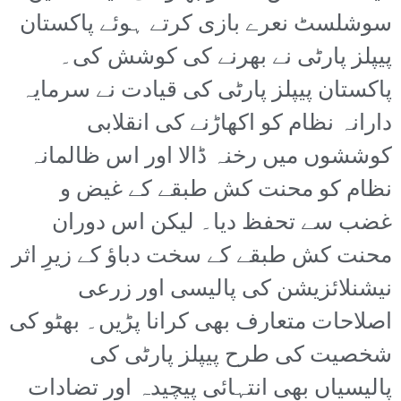
سوشلسٹ نعرے بازی کرتے ہوئے پاکستان
پیپلز پارٹی نے بھرنے کی کوشش کی۔
پاکستان پیپلز پارٹی کی قیادت نے سرمایہ
دارانہ نظام کو اکھاڑنے کی انقلابی
کوششوں میں رخنہ ڈالا اور اس ظالمانہ
نظام کو محنت کش طبقے کے غیض و
غضب سے تحفظ دیا۔ لیکن اس دوران
محنت کش طبقے کے سخت دباؤ کے زیرِ اثر
نیشنلائزیشن کی پالیسی اور زرعی
اصلاحات متعارف بھی کرانا پڑیں۔ بھٹو کی
شخصیت کی طرح پیپلز پارٹی کی
پالیسیاں بھی انتہائی پیچیدہ اور تضادات