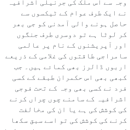
وجہ سے اس ملک کی جرنیلی اشرافیہ
نے ایک طرف عوام کے ٹیکسوں سے
حاصل ہونے والی آمدنی کو جی بھر
کر لوٹا ہے تو دوسری طرف جنگوں
اور آپریشنوں کے نام پر عالمی
سامراجی طاقتوں کی غلامی کے ذریعے
اربوں ڈالرز بھی کمائے ہیں۔ جب
کبھی بھی اس حکمران طبقے کے کسی
فرد نے کسی بھی وجہ کے تحت فوجی
اشرافیہ کے سامنے چوں چراں کرنے
کی کوشش کی ہے یا ان کی مخالفت
کرنے کی کوشش کی تو اسے سبق سکھا