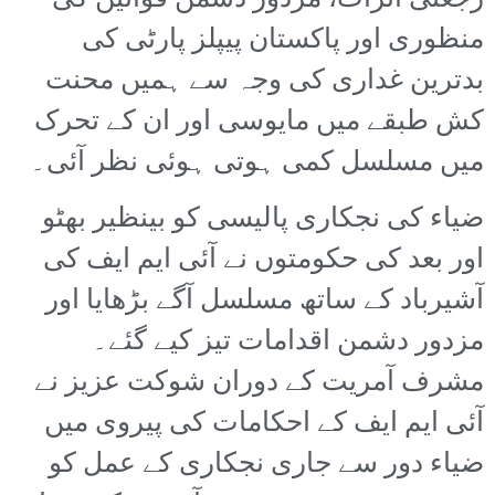
رجعتی اثرات، مزدور دشمن قوانین کی
منظوری اور پاکستان پیپلز پارٹی کی
بدترین غداری کی وجہ سے ہمیں محنت
کش طبقے میں مایوسی اور ان کے تحرک
میں مسلسل کمی ہوتی ہوئی نظر آئی۔
ضیاء کی نجکاری پالیسی کو بینظیر بھٹو
اور بعد کی حکومتوں نے آئی ایم ایف کی
آشیرباد کے ساتھ مسلسل آگے بڑھایا اور
مزدور دشمن اقدامات تیز کیے گئے۔
مشرف آمریت کے دوران شوکت عزیز نے
آئی ایم ایف کے احکامات کی پیروی میں
ضیاء دور سے جاری نجکاری کے عمل کو