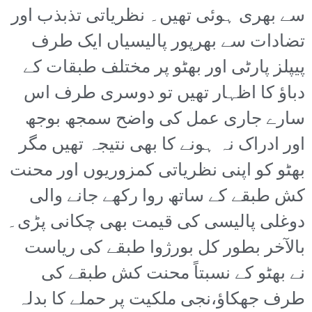
سے بھری ہوئی تھیں۔ نظریاتی تذبذب اور
تضادات سے بھرپور پالیسیاں ایک طرف
پیپلز پارٹی اور بھٹو پر مختلف طبقات کے
دباؤ کا اظہار تھیں تو دوسری طرف اس
سارے جاری عمل کی واضح سمجھ بوجھ
اور ادراک نہ ہونے کا بھی نتیجہ تھیں مگر
بھٹو کو اپنی نظریاتی کمزوریوں اور محنت
کش طبقے کے ساتھ روا رکھے جانے والی
دوغلی پالیسی کی قیمت بھی چکانی پڑی۔
بالآخر بطور کل بورژوا طبقے کی ریاست
نے بھٹو کے نسبتاً محنت کش طبقے کی
طرف جھکاؤ،نجی ملکیت پر حملے کا بدلہ