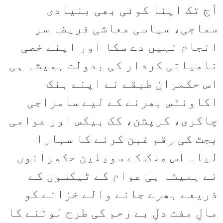
آج تک اپنا کوئی بھی بنیادی
سماجی، سیاسی معاشی فریضہ سر
انجام نہیں دے سکا اور اپنے خصی
نامیاتی کردار کی بدولت ہمیشہ ہی
اس حکمران طبقے نے اپنے بنک
اکاونٹس بھرنے کے لیے سامراجی
چاکری، کرپشن، کک بیکس اور عوامی
بجٹ کی رقم غبن کرنے کا سہارا
لیا۔ اس ملک کے سویلین حکمرانوں
نے ہمیشہ ہی عوام کے ٹیکسوں کے
ذریعے بھرے جانے والے خزانے کو
مالِ مفت دلِ بے رحم کی طرح لوٹنے کا