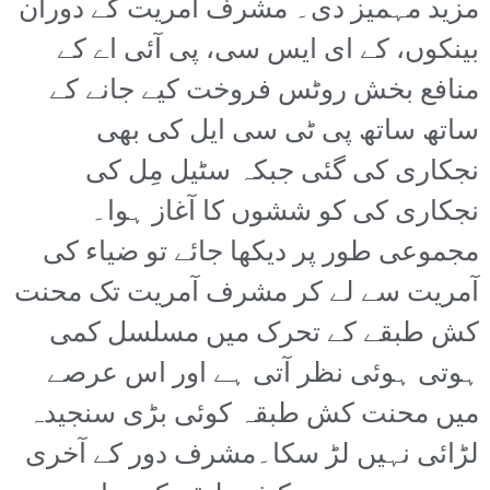
مزید مہمیز دی۔ مشرف آمریت کے دوران
بینکوں، کے ای ایس سی، پی آئی اے کے
منافع بخش روٹس فروخت کیے جانے کے
ساتھ ساتھ پی ٹی سی ایل کی بھی
نجکاری کی گئی جبکہ سٹیل مِل کی
نجکاری کی کو ششوں کا آغاز ہوا۔
مجموعی طور پر دیکھا جائے تو ضیاء کی
آمریت سے لے کر مشرف آمریت تک محنت
کش طبقے کے تحرک میں مسلسل کمی
ہوتی ہوئی نظر آتی ہے اور اس عرصے
میں محنت کش طبقہ کوئی بڑی سنجیدہ
لڑائی نہیں لڑ سکا۔مشرف دور کے آخری