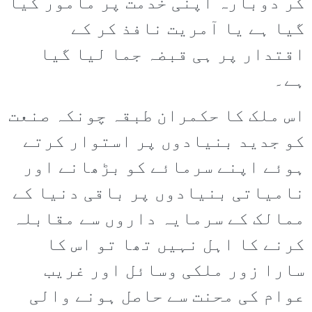
کر دوبارہ اپنی خدمت پر مامور کیا
گیا ہے یا آمریت نافذ کر کے
اقتدار پر ہی قبضہ جما لیا گیا
ہے۔
اس ملک کا حکمران طبقہ چونکہ صنعت
کو جدید بنیادوں پر استوار کرتے
ہوئے اپنے سرمائے کو بڑھانے اور
نامیاتی بنیادوں پر باقی دنیا کے
ممالک کے سرمایہ داروں سے مقابلہ
کرنے کا اہل نہیں تھا تو اس کا
سارا زور ملکی وسائل اور غریب
عوام کی محنت سے حاصل ہونے والی