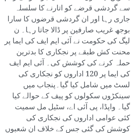
سے گردشی قرضے کو اتارنے کا سلسلہ
جاری رہا اور ان گردشی قرضوں کا سارا
بوجھ غریب صارفین پر ڈالا جاتا رہا۔ ن
لیگ کی حکومت نے آئی ایم ایف کی ایما پر
محنت کش طبقے پر نجکاری کا بدترین
حملہ کرنے کی کوشش کی۔ آئی ایم ایف
کی ایما پر 120 اداروں کو نجکاری کی
لسٹ میں شامل کیا گیا۔پنجاب میں
سینکڑوں سکولوں کو پیف کے حوالے کیا
گیا۔ واپڈا، پی آئی اے، سٹیل مل سمیت
کئی عوامی اداروں کی نجکاری کی
کوشش کی گئی جس کے خلاف ان شعبوں