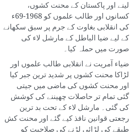
لینے اور پاکستان کے محنت کشوں،
کسانوں اور طالب علموں کو 1968-69ء
کی انقلابی بغاوت کے جرم پر سبق سکھانے
کے لیے ضیا الباطل کے مارشل لاء کی
صورت میں حملہ کیا۔
ضیاء آمریت نے انقلابی طالب علموں اور
لڑاکا محنت کشوں پر شدید ترین جبر کیا
اور محنت کشوں کی ماضی میں جیتی
گئی تمام تر حاصلات چھیننے کی کوشش
کی گئی۔ مارشل لاء کے تحت بد ترین
رجعتی قوانین نافذ کیے گئے اور محنت کش
طبقے کی لڑائی لڑنے کی صلاحیت کو