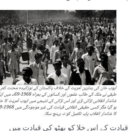
ایوب خان کی بدترین آمریت کے خلاف پاکستان کے نوزائیدہ محنت کش
طبقے نے ملک کے طالب علموں اور کسانوں کے ہمراہ 1968-
شاندار انقلابی لڑائی لڑی اور اس لڑائی کے نتیجے میں ایوب آمریت کا خا
کا شاندار انقلاب پایہ تکمیل کو نہ پہنچ سکا۔
قیادت کے اس خلا کو بھٹو کی قیادت میں