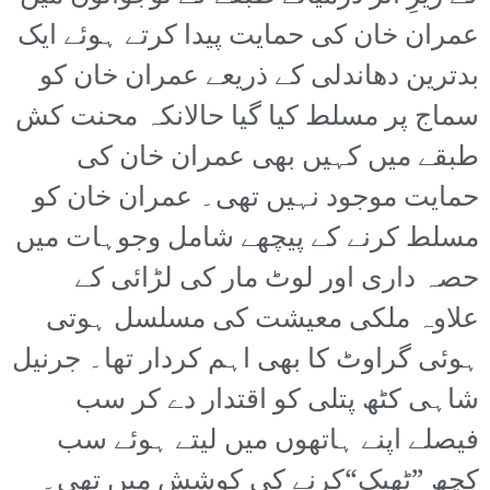
عمران خان کی حمایت پیدا کرتے ہوئے ایک
بدترین دھاندلی کے ذریعے عمران خان کو
سماج پر مسلط کیا گیا حالانکہ محنت کش
طبقے میں کہیں بھی عمران خان کی
حمایت موجود نہیں تھی۔ عمران خان کو
مسلط کرنے کے پیچھے شامل وجوہات میں
حصہ داری اور لوٹ مار کی لڑائی کے
علاوہ ملکی معیشت کی مسلسل ہوتی
ہوئی گراوٹ کا بھی اہم کردار تھا۔ جرنیل
شاہی کٹھ پتلی کو اقتدار دے کر سب
فیصلے اپنے ہاتھوں میں لیتے ہوئے سب
کچھ ”ٹھیک“کرنے کی کوشش میں تھی۔