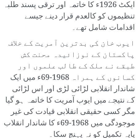
ایکٹ 1926ء کا خاتمہ اور ترقی پسند طلبہ
تنظیموں کو کالعدم قرار دینے جیسے
اقدامات شامل تھے۔
ایوب خان کی بدترین آمریت کے خلاف
پاکستان کے نوزائیدہ محنت کش
طبقے نے ملک کے طالب علموں اور
کسانوں کے ہمراہ 1968-69ء میں ایک
شاندار انقلابی لڑائی لڑی اور اس لڑائی
کے نتیجے میں ایوب آمریت کا خاتمہ ہو گیا
مگر کسی حقیقی انقلابی قیادت کی غیر
موجودگی میں 1968-69ء کا شاندار انقلاب
پایہ تکمیل کو نہ پہنچ سکا۔