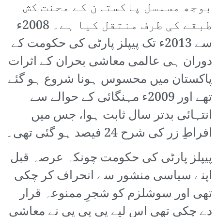
بوجھ مسلسل پاکستان کے محنت کش
طبقے کی طرف منتقل کیا ہے۔ 2008ء
سے 2013ء تک پیپلز پارٹی کی حکومت کے
دوران ہی عالمی معاشی بحران کے اثرات
پاکستان میں محسوس ہونا شروع ہو گئے
تھے اور 2009ء مہنگائی کے حوالے سے
انتہائی بدتر سال ثابت ہوا، جس میں
افراطِ زر کی شرح 24 فیصد ہو گئی تھی۔
پیپلز پارٹی کی حکومت چونکہ عرصہ قبل
اپنے سیاسی منشور سے انحراف کر چکی
تھی اور سوشلزم کو شجرِ ممنوعہ قرار
دے چکی تھی اس لیے پی پی پی نے معاشی