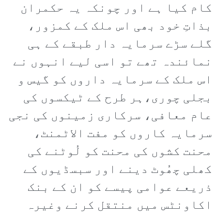
کام کیا ہے اور چونکہ یہ حکمران
بذاتِ خود بھی اس ملک کے کمزور،
گلے سڑے سرمایہ دار طبقے کے ہی
نمائندہ تھے تو اسی لیے انہوں نے
اس ملک کے سرمایہ داروں کو گیس و
بجلی چوری،ہر طرح کے ٹیکسوں کی
عام معافی، سرکاری زمینوں کی نجی
سرمایہ کاروں کو مفت الاٹمنٹ،
محنت کشوں کی محنت کو لُوٹنے کی
کھلی چھُوٹ دینے اور سبسڈیوں کے
ذریعے عوامی پیسے کو ان کے بنک
اکاونٹس میں منتقل کرنے وغیرہ