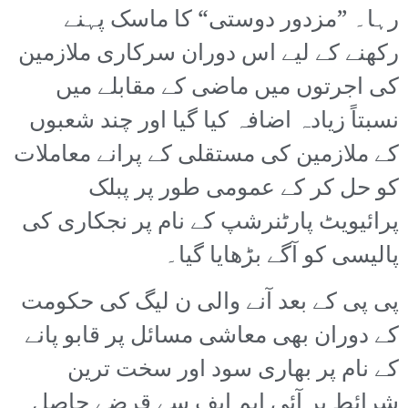
رہا۔ ”مزدور دوستی“ کا ماسک پہنے
رکھنے کے لیے اس دوران سرکاری ملازمین
کی اجرتوں میں ماضی کے مقابلے میں
نسبتاً زیادہ اضافہ کیا گیا اور چند شعبوں
کے ملازمین کی مستقلی کے پرانے معاملات
کو حل کر کے عمومی طور پر پبلک
پرائیویٹ پارٹنرشپ کے نام پر نجکاری کی
پالیسی کو آگے بڑھایا گیا۔
پی پی کے بعد آنے والی ن لیگ کی حکومت
کے دوران بھی معاشی مسائل پر قابو پانے
کے نام پر بھاری سود اور سخت ترین
شرائط پر آئی ایم ایف سے قرضے حاصل