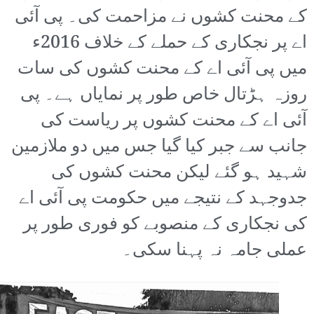
کے محنت کشوں نے مزاحمت کی۔ پی آئی
اے پر نجکاری کے حملے کے خلاف 2016ء
میں پی آئی اے کے محنت کشوں کی سات
روزہ ہڑتال خاص طور پر نمایاں ہے۔ پی
آئی اے کے محنت کشوں پر ریاست کی
جانب سے جبر کیا گیا جس میں دو ملازمین
شہید ہو گئے لیکن محنت کشوں کی
جدوجہد کے نتیجے میں حکومت پی آئی اے
کی نجکاری کے منصوبے کو فوری طور پر
عملی جامہ نہ پہنا سکی۔