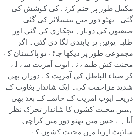
مکمل طور پر ختم کرنے کی کوشش کی
گئی۔ بھٹو دور میں نیشنلائز کی گئی
صنعتوں کی دوبارہ نجکاری کی گئی اور
طلبہ یونین پر پابندی لگا دی گئی۔ اگر
مجموعی طور پر دیکھا جائے تو پاکستان کے
محنت کش طبقے نے ایوب آمریت سے لے
کر ضیاء الباطل کی آمریت کے دوران بھی
شدید مزاحمت کی۔ ایک شاندار بغاوت کے
ذریعے ایوب آمریت کے خاتمے کے بعد بھی
ہمیں محنت کشوں کا شاندار تحرک نظر
آتا ہے جس میں بھٹو دور میں کراچی
سائیٹ ایریا میں محنت کشوں کے