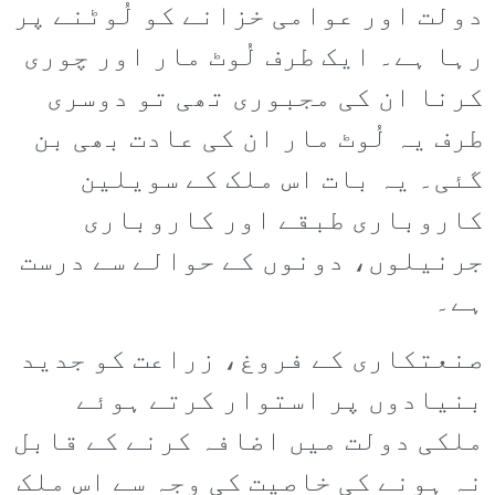
دولت اور عوامی خزانے کو لُوٹنے پر
رہا ہے۔ ایک طرف لُوٹ مار اور چوری
کرنا ان کی مجبوری تھی تو دوسری
طرف یہ لُوٹ مار ان کی عادت بھی بن
گئی۔ یہ بات اس ملک کے سویلین
کاروباری طبقے اور کاروباری
جرنیلوں، دونوں کے حوالے سے درست
ہے۔
صنعتکاری کے فروغ، زراعت کو جدید
بنیادوں پر استوار کرتے ہوئے
ملکی دولت میں اضافہ کرنے کے قابل
نہ ہونے کی خاصیت کی وجہ سے اس ملک