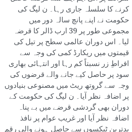
کرنے کا سلسلہ جاری رہا۔ ن لیگ کی
حکومت نے اپنے پانچ سالہ دور میں
مجموعی طور پر 39 ارب ڈالر کا قرضہ
لیا۔ اس دوران عالمی سطح پر تیل کی
قیمتوں میں ریکارڈ کمی کی وجہ سے
افراطِ زر نسبتاً کم رہا اور انتہائی بھاری
سود پر حاصل کیے جانے والے قرضوں کی
وجہ سے گروتھ ریٹ میں مصنوعی بنیادوں
پر اضافہ نظر آیا۔ ن لیگ کی حکومت کے
دوران بھی گردشی قرضے میں بے پناہ
اضافہ نظر آیا اور غریب عوام پر نافذ
بدترین ٹیکسوں سے حاصل ہونے والی رقم