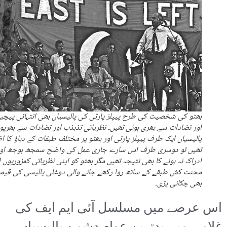
بھٹو کی شخصیت کی طرح پیپلز پارٹی کی پالیسیاں بھی انتہائی پیچی
اور تضادات سے بھری ہوئی تھیں۔ نظریاتی تذبذب اور تضادات سے بھرپو
پالیسیاں ایک طرف پیپلز پارٹی اور بھٹو پر مختلف طبقات کے دباؤ کا اظ
تھیں تو دوسری طرف اس سارے جاری عمل کی واضح سمجھ بوجھ اور
ادراک نہ ہونے کا بھی نتیجہ تھیں مگر بھٹو کو اپنی نظریاتی کمزوریوں ا
محنت کش طبقے کے ساتھ روا رکھے جانے والی دوغلی پالیسی کی قیم
بھی چکانی پڑی۔
اس عرصے میں مسلسل آئی ایم ایف کی