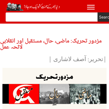
Sear
مزدور تحریک: ماضی، حال، مستقبل اور انقلابی
لائحہ عمل
|تحریر: آصف لاشاری |