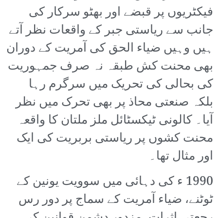
فیکٹریوں پر قبضے اور بھٹو سرکار کی
جانب سے ریاستی جبر کے واقعات نظر آتے
ہیں وہیں ضیاء الحق کی آمریت کے دوران
بھی محنت کش طبقہ نہ صرف جمہوریت
کی بحالی کی تحریک میں سرگرم رہا
بلکہ صنعتی محاذ پر بھی تحرک میں نظر
آیا۔ کالونی ٹیکسٹائل ملز ملتان کا واقعہ
محنت کشوں پر ریاستی بربریت کی ایک
اور مثال تھا۔
1990 ء کی دہائی میں سوویت یونین کے
ٹوٹنے، ضیاء آمریت کے سماج پر دور رس