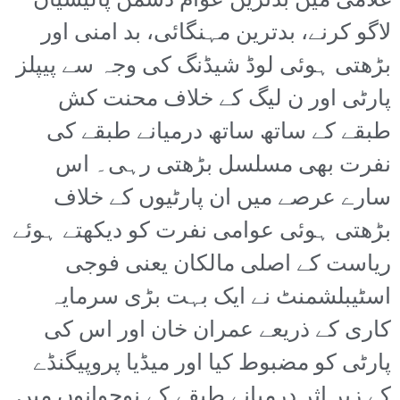
غلامی میں بدترین عوام دشمن پالیسیاں
لاگو کرنے، بدترین مہنگائی، بد امنی اور
بڑھتی ہوئی لوڈ شیڈنگ کی وجہ سے پیپلز
پارٹی اور ن لیگ کے خلاف محنت کش
طبقے کے ساتھ ساتھ درمیانے طبقے کی
نفرت بھی مسلسل بڑھتی رہی۔ اس
سارے عرصے میں ان پارٹیوں کے خلاف
بڑھتی ہوئی عوامی نفرت کو دیکھتے ہوئے
ریاست کے اصلی مالکان یعنی فوجی
اسٹیبلشمنٹ نے ایک بہت بڑی سرمایہ
کاری کے ذریعے عمران خان اور اس کی
پارٹی کو مضبوط کیا اور میڈیا پروپیگنڈے
کے زیرِ اثر درمیانے طبقے کے نوجوانوں میں