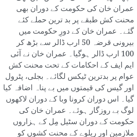
عمران خان کی حکومت کے دوران بھی
محنت کش طبقے پر بد ترین حملے کئے
گئے۔ عمران خان کے دورِ حکومت میں
بیرونی قرضہ 50 ارب ڈالر سے بڑھ کر
100 ارب ڈالر ہوگیا۔ عمران خان نے آئی
ایم ایف کے احکامات کے تحت محنت کش
عوام پر بدترین ٹیکس لگائے۔ بجلی، پٹرول
اور گیس کی قیمتوں میں بے پناہ اضافہ کیا
گیا۔ اس دوران کرونا وبا کے دوران لاکھوں
لوگ بے روزگار ہوئے۔ عمران خان کی
حکومت کے دوران سٹیل مِل کے ہزاروں
ملازمین اور ریلوے کے محنت کشوں کو