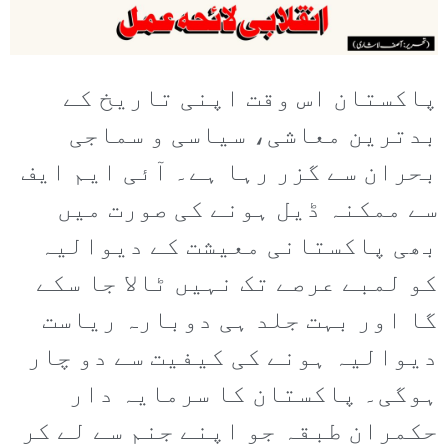
پاکستان اس وقت اپنی تاریخ کے
بدترین معاشی، سیاسی و سماجی
بحران سے گزر رہا ہے۔ آئی ایم ایف
سے ممکنہ ڈیل ہونے کی صورت میں
بھی پاکستانی معیشت کے دیوالیہ
کو لمبے عرصے تک نہیں ٹالا جا سکے
گا اور بہت جلد ہی دوبارہ ریاست
دیوالیہ ہونے کی کیفیت سے دو چار
ہوگی۔ پاکستان کا سرمایہ دار
حکمران طبقہ جو اپنے جنم سے لے کر