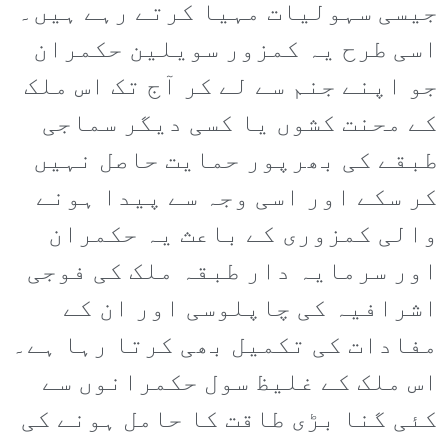
جیسی سہولیات مہیا کرتے رہے ہیں۔
اسی طرح یہ کمزور سویلین حکمران
جو اپنے جنم سے لے کر آج تک اس ملک
کے محنت کشوں یا کسی دیگر سماجی
طبقے کی بھرپور حمایت حاصل نہیں
کر سکے اور اسی وجہ سے پیدا ہونے
والی کمزوری کے باعث یہ حکمران
اور سرمایہ دار طبقہ ملک کی فوجی
اشرافیہ کی چاپلوسی اور ان کے
مفادات کی تکمیل بھی کرتا رہا ہے۔
اس ملک کے غلیظ سول حکمرانوں سے
کئی گنا بڑی طاقت کا حامل ہونے کی