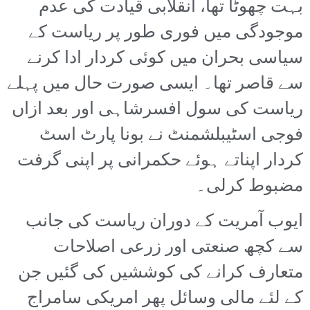
بہت چھوٹا تھا، انقلابی قیادت کی عدم
موجودگی میں فوری طور پر ریاست کے
سیاسی بحران میں کوئی کردار ادا کرنے
سے قاصر تھا۔ ایسی صورت حال میں پہلے
ریاست کی سول افسرشاہی اور بعد ازاں
فوجی اسٹیبلشمنٹ نے بونا پارٹ اسٹ
کردار اپناتے ہوئے حکمرانی پر اپنی گرفت
مضبوط کرلی۔
ایوب آمریت کے دوران ریاست کی جانب
سے کچھ صنعتی اور زرعی اصلاحات
متعارف کرانے کی کوششیں کی گئیں جن
کے لئے مالی وسائل پھر امریکی سامراج