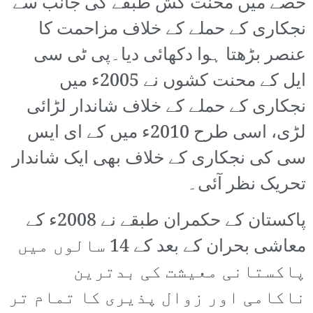
حصے میں محنت کش طبقے کی جانب سے
نجکاری کے حملے کے خلاف مزاحمت کا
عنصر بڑھتا ہوا دکھائی دیا۔پی ٹی سی
ایل کے محنت کشوں نے 2005ء میں
نجکاری کے حملے کے خلاف شاندار لڑائی
لڑی، اسی طرح 2010ء میں کے ای ایس
سی کی نجکاری کے خلاف بھی ایک شاندار
تحریک نظر آئی۔
پاکستان کے حکمران طبقے نے 2008ء کے
معاشی بحران کے بعد کے 14 سالوں میں
پاکستانی معیشت کی بدترین
ناکامی اور زوال پذیری کا تمام تر