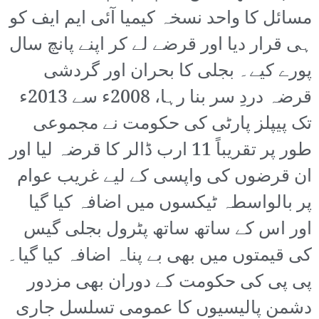
مسائل کا واحد نسخہ کیمیا آئی ایم ایف کو
ہی قرار دیا اور قرضے لے کر اپنے پانچ سال
پورے کیے۔ بجلی کا بحران اور گردشی
قرضہ دردِ سر بنا رہا، 2008ء سے 2013ء
تک پیپلز پارٹی کی حکومت نے مجموعی
طور پر تقریباً 11 ارب ڈالر کا قرضہ لیا اور
ان قرضوں کی واپسی کے لیے غریب عوام
پر بالواسطہ ٹیکسوں میں اضافہ کیا گیا
اور اس کے ساتھ ساتھ پٹرول بجلی گیس
کی قیمتوں میں بھی بے پناہ اضافہ کیا گیا۔
پی پی کی حکومت کے دوران بھی مزدور
دشمن پالیسیوں کا عمومی تسلسل جاری