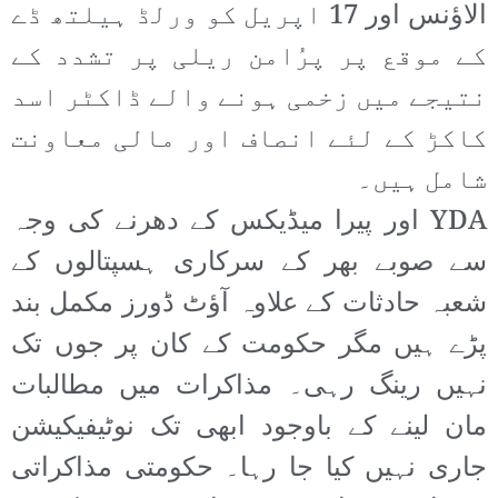
الاؤنس اور 17 اپریل کو ورلڈ ہیلتھ ڈے
کے موقع پر پرُامن ریلی پر تشدد کے
نتیجے میں زخمی ہونے والے ڈاکٹر اسد
کاکڑ کے لئے انصاف اور مالی معاونت
شامل ہیں۔
YDA اور پیرا میڈیکس کے دھرنے کی وجہ
سے صوبے بھر کے سرکاری ہسپتالوں کے
شعبہ حادثات کے علاوہ آؤٹ ڈورز مکمل بند
پڑے ہیں مگر حکومت کے کان پر جوں تک
نہیں رینگ رہی۔ مذاکرات میں مطالبات
مان لینے کے باوجود ابھی تک نوٹیفیکیشن
جاری نہیں کیا جا رہا۔ حکومتی مذاکراتی