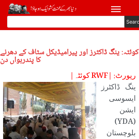
Sear
کوئٹہ: ینگ ڈاکٹرز اور پیرامیڈیکل سٹاف کے دھرنے
کا پندرہواں دن
رپورٹ: |RWF کوئٹہ|
ینگ ڈاکٹرز
ایسوسی
ایشن
(YDA)
بلوچستان