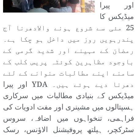
اور پیرا
میڈیکس کا
25 مئی سے شروع ہونے والادھرنا آج
پندرہویں روز میں داخل ہو چکا ہے۔
رمضان کے مہینے اور شدید گرمی کے
باوجود مظاہرین کوئٹہ پریس کلب کے
سامنے اپنے مطالبات منوانے کے لئے
دھرنا دیے ہوئے ہیں۔ YDA اور پیرا
میڈیکس کے بنیادی مطالبات میں سرکاری
ہسپتالوں میں مشینری اور مفت ادویات کی
فراہمی، تنخواہوں میں اضافہ، سروس
سٹرکچر، ہیلتھ پروفیشنل الاؤنس، رسک