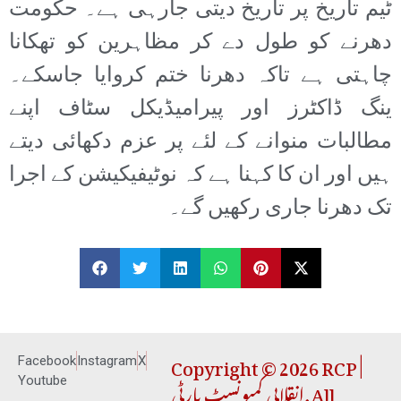
ٹیم تاریخ پر تاریخ دیتی جارہی ہے۔ حکومت
دھرنے کو طول دے کر مظاہرین کو تھکانا
چاہتی ہے تاکہ دھرنا ختم کروایا جاسکے۔
ینگ ڈاکٹرز اور پیرامیڈیکل سٹاف اپنے
مطالبات منوانے کے لئے پر عزم دکھائی دیتے
ہیں اور ان کا کہنا ہے کہ نوٹیفیکیشن کے اجرا
تک دھرنا جاری رکھیں گے۔
Copyright © 2026 RCP |
Facebook
Instagram
X
انقلابی کمیونسٹ پارٹی. All
Youtube