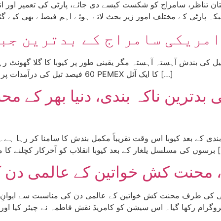
ان تناظر، سامراج کو شکست کیسے دی جائے، پارٹی کی تعمیر اور ان
مریکی سامراج کے بدترین جبر
60 فیصد تیل کی درآمدات پر انحصار کرتا ہے۔ کیوبا کو 9 جنوری کے بعد سے، جب PEMEX کا ایک آئل […]
ی بدترین ناکہ بندی، دنیا بھر کے
یکھ رہا ہے۔ دنیا بھر کے محنت کش طبقے کی […]