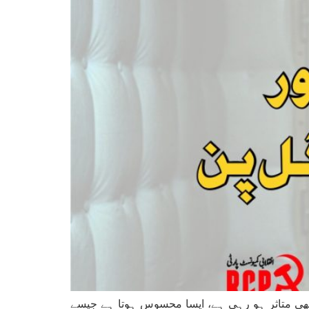
بھی متاثر ہو رہی ہے، ایسا محسوس ہوتا ہے جیسے