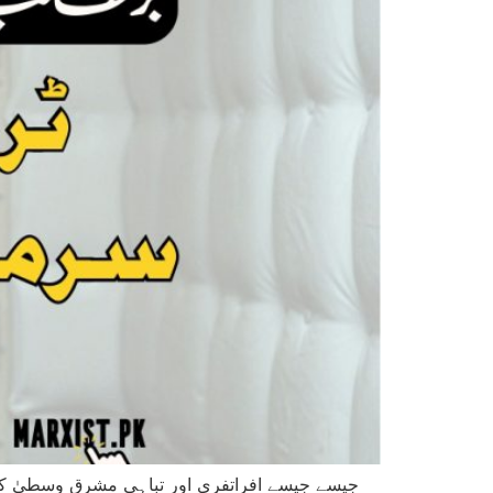
جیسے جیسے افراتفری اور تباہی مشرقِ وسطیٰ ک