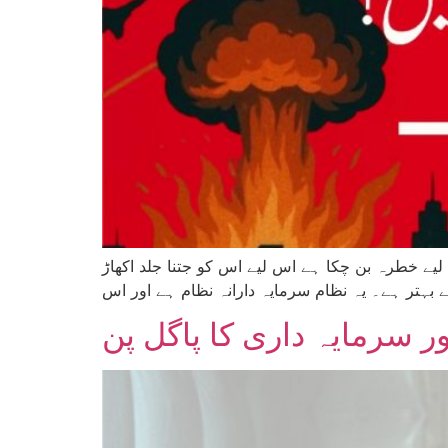
یے خطرہ بن چکا ہے اس لیے اس کو جتنا جلد اکھاڑ
ر سرمایہ داری کا پاگل پن