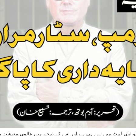
و اپنی لپیٹ میں لے رہی ہے اور اس کے نتیجے میں عالمی معیشت 