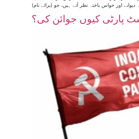
سٹ پارٹی کیوں جوائن کی؟