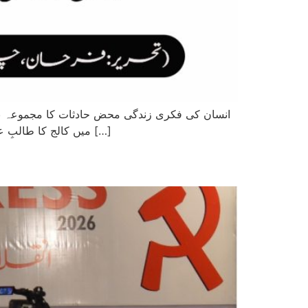
انسان کی فکری زندگی محض حادثات کا مجموعہ نہ
میں کالج کا طالبِ علم ہوں اور میری عمر سولہ برس ہے۔ میری اپنی زندگی بھی اسی اصول کی آئینہ دار ہے۔ میں کسی موروثی نظریاتی […]