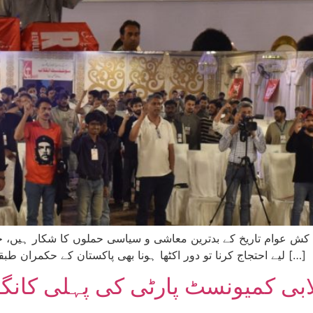
لیے احتجاج کرنا تو دور اکٹھا ہونا بھی پاکستان کے حکمران طبقے نے جرم بنا دیا ہے۔ عین اسی وقت میں لاہور میں […]
لابی کمیونسٹ پارٹی کی پہلی کان