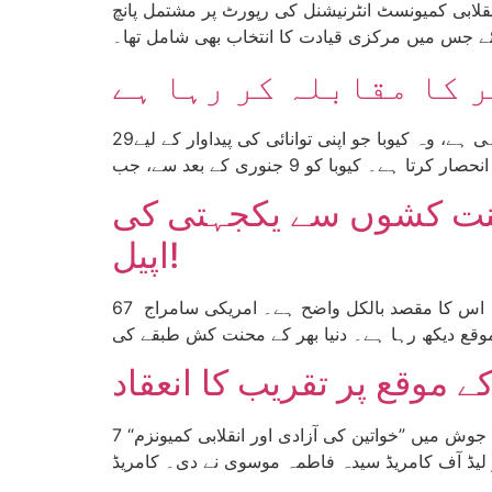
قلابی کمیونسٹ انٹرنیشنل کی رپورٹ پر مشتمل پانچ
 کا مقابلہ کر رہا ہے
29جنوری کو ڈونلڈ ٹرمپ کی جانب سے نافذ کی گئی تیل کی بندش آہستہ آہستہ مگر یقینی طور پر کیوبا کا گلا گھونٹ رہی ہے، وہ کیوبا جو اپنی توانائی کی پیداوار کے لیے
 محنت کشوں سے یکجہتی کی
اپیل!
ٹرمپ کی طرف سے مسلط شدہ تیل کی ناکہ بندی کے بعد کیوبا اس وقت تقریباً مکمل بندش کا سامنا کر رہا ہے۔ اس کا مقصد بالکل واضح ہے۔ امریکی سامراج 67
7 مارچ کو کراچی میں انقلابی کمیونسٹ پارٹی، کراچی کی طرف محنت کش خواتین کے عالمی دن کی مناسبت سے ایوانِ جوش میں ”خواتین کی آزادی اور انقلابی کمیونزم“