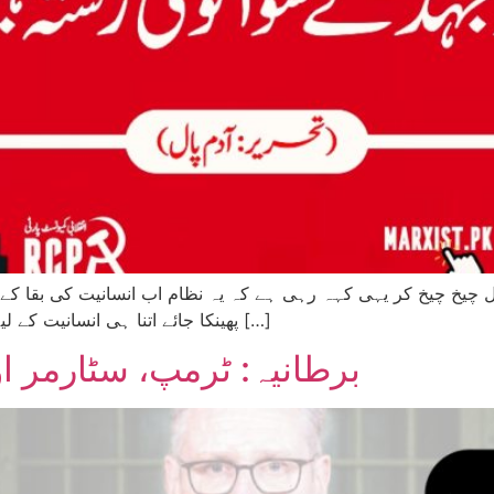
چیخ چیخ کر یہی کہہ رہی ہے کہ یہ نظام اب انسانیت کی بقا کے ل
پھینکا جائے اتنا ہی انسانیت کے لیے بہتر ہے۔ یہ نظام سرمایہ دارانہ نظام ہے اور اس […]
برطانیہ: ٹرمپ، سٹارمر او