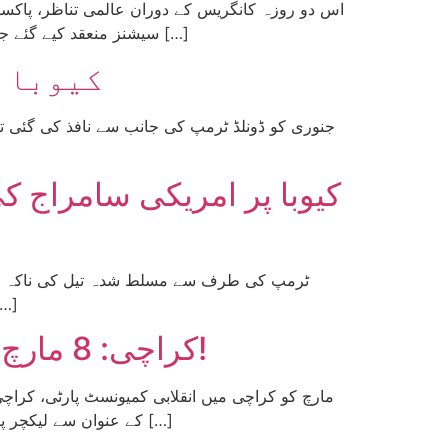
اس دو روزہ کانگریس کے دوران عالمی تناظر، پاکست
سیشنز منعقد کیے گئے جبکہ پارٹی کے مختلف امور زیر بحث لاتے ہوئے اہم فیصلے بھی کیے گئے جس میں مرکزی قیادت کا انتخاب بھی شامل تھا۔ […]
کیوبا ا
کیوبا پر امریکی سامراج ک
برسوں کی مسلسل یلغار کے بعد کیوبا انقلاب کو آخرکار کچلنے کا موقع د
کراچی: 8 مارچ، محنت کش خواتین کے عالمی دن کے موقع پر تقریب کا انعقاد!
کے عنوان سے لیکچر پروگرام رکھا گیا۔ اس سیشن کو کامریڈ نقش فاطمہ نے چیئر کیا اور لیڈ آف کامریڈ سیدہ فاطمہ موسوی نے دی۔ کامریڈ […]