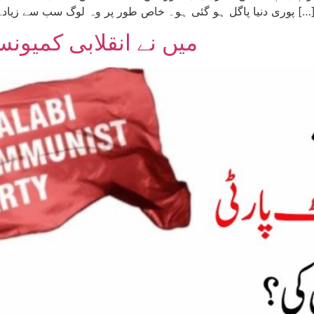
ا پاگل ہو گئی ہو۔ خاص طور پر وہ لوگ سب سے زیادہ دیوانے اور حواس باختہ نظر آتے ہیں، جو (برائے نام) […]
میں نے انقلابی کمیون