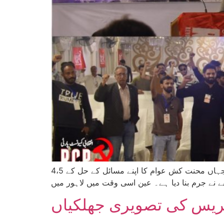
4،5 اپریل کو ایسے وقت میں جب پاکستان میں محنت کش عوام تاریخ کے بدترین معاشی و سیاسی حملوں کا شکار ہیں، جہاں محنت کش عوام کا اپنے مسائل کے حل کے
گریس کی تصویری جھلکیاں