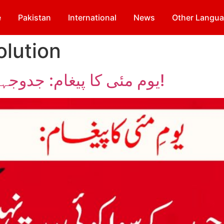
e
Pakistan
International
News
Other Langu
olution
یوم مئی کا پیغام: جدوجہد کے سوا کوئی رستہ نہیں!