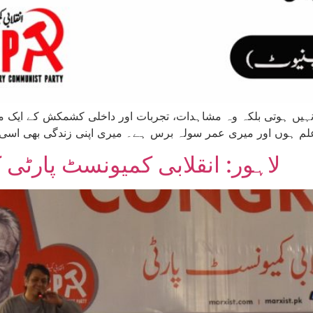
یں ہوتی بلکہ وہ مشاہدات، تجربات اور داخلی کشمکش کے ایک م
لاہور: انقلابی کمیونسٹ پارٹی کی