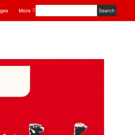
ages
More
Search