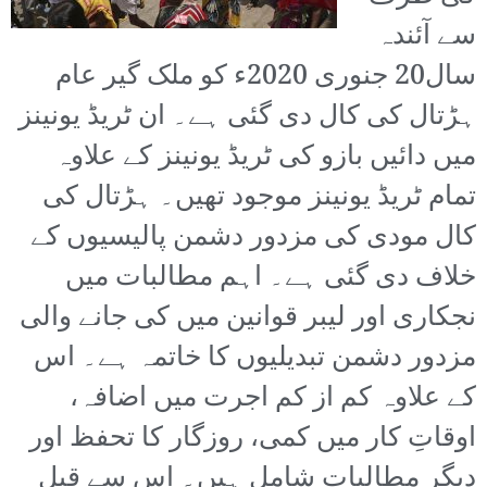
سے آئندہ
سال20 جنوری 2020ء کو ملک گیر عام
ہڑتال کی کال دی گئی ہے۔ ان ٹریڈ یونینز
میں دائیں بازو کی ٹریڈ یونینز کے علاوہ
تمام ٹریڈ یونینز موجود تھیں۔ ہڑتال کی
کال مودی کی مزدور دشمن پالیسیوں کے
خلاف دی گئی ہے۔ اہم مطالبات میں
نجکاری اور لیبر قوانین میں کی جانے والی
مزدور دشمن تبدیلیوں کا خاتمہ ہے۔ اس
کے علاوہ کم از کم اجرت میں اضافہ،
اوقاتِ کار میں کمی، روزگار کا تحفظ اور
دیگر مطالبات شامل ہیں۔ اس سے قبل