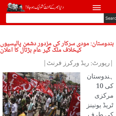
Sear
ہندوستان: مودی سرکار کی مزدور دشمن پالیسیوں
کیخلاف ملک گیر عام ہڑتال کا اعلان
|رپورٹ: ریڈ ورکرز فرنٹ|
ہندوستان
کی 10
مرکزی
ٹریڈ یونینز
کی طرف