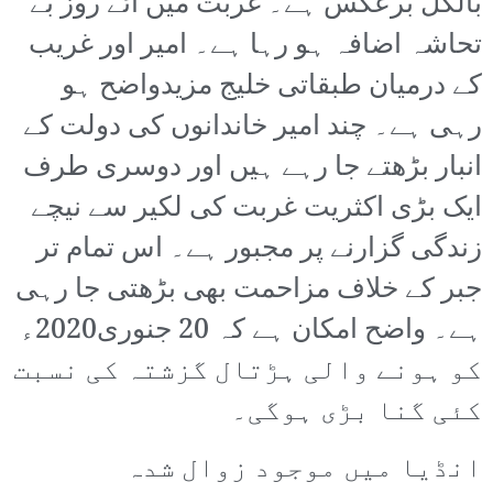
بالکل برعکس ہے۔ غربت میں آئے روز بے
تحاشہ اضافہ ہو رہا ہے۔ امیر اور غریب
کے درمیان طبقاتی خلیج مزیدواضح ہو
رہی ہے۔ چند امیر خاندانوں کی دولت کے
انبار بڑھتے جا رہے ہیں اور دوسری طرف
ایک بڑی اکثریت غربت کی لکیر سے نیچے
زندگی گزارنے پر مجبور ہے۔ اس تمام تر
جبر کے خلاف مزاحمت بھی بڑھتی جا رہی
ہے۔ واضح امکان ہے کہ 20 جنوری2020ء
کو ہونے والی ہڑتال گزشتہ کی نسبت
کئی گنا بڑی ہوگی۔
انڈیا میں موجود زوال شدہ