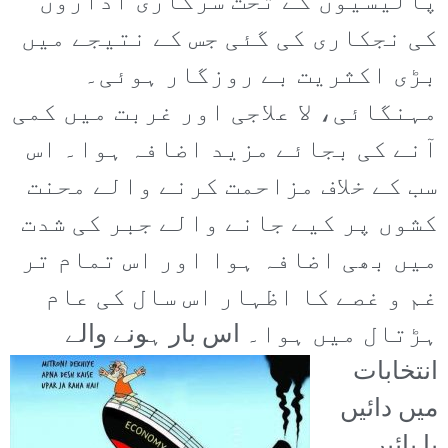
پالیسیوں کے تحت سرکاری اداروں
کی نجکاری کی گئی جس کے نتیجے میں
بڑی اکثریت بے روزگار ہوئی۔
مہنگائی، لا علاجی اور غربت میں کمی
آنے کی بجائے مزید اضافہ ہوا۔ اس
سب کے خلاف مزاحمت کرنے والے محنت
کشوں پر کیے جانے والے جبر کی شدت
میں بھی اضافہ ہوا اور اس تمام تر
غم و غصے کا اظہار اس سال کی عام
ہڑتال میں ہوا۔
اس بار ہونے والے
انتخابات
میں دائیں
یا بائیں