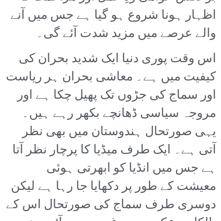
اظہار ہونا شروع ہو گیا ہے جس میں آنے
والے عرصے میں مزید شدت آئے گی۔
اس وقت پوری دنیا ایک شدید بحران کی
کیفیت میں ہے۔ معاشی بحران ہر ریاست
اور سماج کی جڑوں تک پھیل چکا ہے اور
مروجہ سیاسی ڈھانچے بکھر رہے ہیں۔
یہی صورتحال ہندوستان میں بھی نظر
آتی ہے۔ ایک طرف میڈیا کا پرچار نظر آتا
ہے جس میں انڈیا کو ابھرتی ہوئی
معیشت کے طور پر دکھایا جا رہا ہے لیکن
دوسری طرف سماج کی صورتحال اس کے