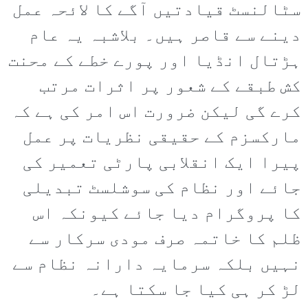
سٹالنسٹ قیادتیں آگے کا لائحہ عمل
دینے سے قاصر ہیں۔ بلاشبہ یہ عام
ہڑتال انڈیا اور پورے خطے کے محنت
کش طبقے کے شعور پر اثرات مرتب
کرے گی لیکن ضرورت اس امر کی ہے کہ
مارکسزم کے حقیقی نظریات پر عمل
پیرا ایک انقلابی پارٹی تعمیر کی
جائے اور نظام کی سوشلسٹ تبدیلی
کا پروگرام دیا جائے کیونکہ اس
ظلم کا خاتمہ صرف مودی سرکار سے
نہیں بلکہ سرمایہ دارانہ نظام سے
لڑ کر ہی کیا جا سکتا ہے۔