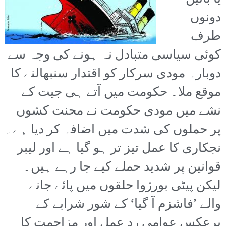
دونوں
طرف
کوئی سیاسی متبادل نہ ہونے کی وجہ سے
دوبارہ مودی سرکار کو اقتدار سنبھالنے کا
موقع ملا۔ حکومت میں آتے ہی جیت کے
نشے میں مودی حکومت نے محنت کشوں
پر حملوں کی شدت میں اضافہ کر دیا ہے۔
نجکاری کا عمل تیز تر ہو گیا ہے اور لیبر
قوانین پر شدید حملے کیے جا رہے ہیں۔
لیکن پیٹی بورژوا حلقوں میں پائے جانے
والے ’فاشزم آ گیا‘ کے شور شرابے کے
برعکس عوامی ردِ عمل اور مزاحمت کا