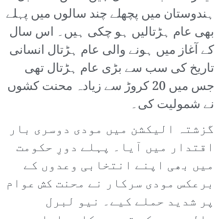
ہندوستان میں پچھلے چند سالوں میں پہلے
بھی عام ہڑتالیں ہو چکی ہیں۔ اس سال
کے آغاز میں ہونے والی عام ہڑتال انسانی
تاریخ کی سب سے بڑی عام ہڑتال تھی
جس میں 20 کروڑ سے زیادہ محنت کشوں
نے شمولیت کی۔
گزشتہ الیکشن میں مودی دوسری بار
اقتدار میں آیا۔ پہلے دورِ حکومت
میں بھی اپنے انتخابی وعدوں کے
برعکس مودی سرکار نے محنت کش عوام
پر شدید حملے کیے۔ نیو لبرل