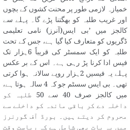
خمیازہ لازمی طور پر محنت کشوں کے بچوں
اور غریب طلبہ کو بھگتنا پڑے گا۔ پہلے سے
کالجز میں ’بی ایس(آنرز) نامی تعلیمی
ڈگریوں کو متعارف کیا گیا ہے، جس کے تحت
طلبہ کو ایک سمسٹر کی قریباً 6ہزار تک
فیس ادا کرنا پڑ رہی ہے۔ اس کے بر عکس
پہلے یہ فیسیں 2ہزار روپے سالانہ ہوا کرتی
تھی۔ بی ایس سسٹم جو کہ 4 سالہ ہوتا ہے،
میں کالجز صرف 40 سے 50 طلبہ کو
داخلہ دے کر باقی ماندہ کو داخلے سے
محروم کر دیتے ہیں۔ بورڈ آف گورنرز
میں یہ بات بھی شامل ہے کہ ریاست وقت