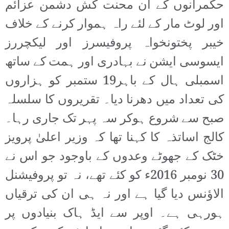
حکمرانوں کے ان محنت کش دشمن عزائم
اور لوٹ مار کے لئے راہ ہموار کرنے کے خلاف
خیبر پختونخواہ پروفیسرز اور لیکچررز
ایسوسی ایشن نے بہادری اور ہمت کے ساتھ
اسمبلی ہال کے باہر19 ستمبر کو ہزاروں
کی تعداد میں دھرنا دیا۔ تقریروں کا سلسلہ
صبح سے شروع ہوکر سہ پہر تک جاری رہا۔
کالج اساتذہ کا کہنا تھا کہ وزیر اعلیٰ پرویز
خٹک کے جھوٹے وعدوں کے باوجود جو اس نے
30 نومبر 2016ء کو کئے تھے، نہ تو پروفیشنل
الاؤنس دیا گیا ہے اور نہ ہی ان کی ترقیاں
ہورہی ہے۔ اوپر سے ایڈ ہاک بنیادوں پر