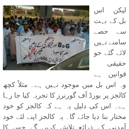
لیکن اس
بل کے بہت
سے حصے
سامنے نہیں
لائے گئے جو
حقیقی
قوانین ہے
وہ اس بل میں موجود نہیں ہے۔ مثلاً کچھ
کالجز پر بورڈ آف گورنرز کا تجربہ کیا جا رہا
ہے۔ اس کی دلیل یہ ہے کہ کالجز کو خود
مختار بنا دیا جائے گا۔ یہ کالجز اپنے لئے خود
آمدنی کے ذرائع تلاش کریں گے جس کا