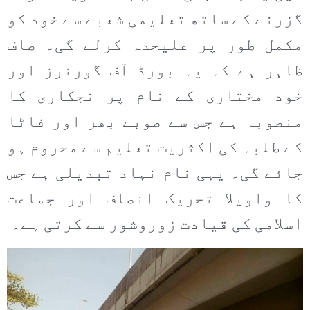
گزرنے کے ساتھ تعلیمی شعبے سے خود کو
مکمل طور پر علیحدہ کرلے گی۔ صاف
ظاہر ہے کہ یہ بورڈ آف گورنرز اور
خود مختاری کے نام پر نجکاری کا
منصوبہ ہے جس سے صوبے بھر اور فاٹا
کے طلبہ کی اکثریت تعلیم سے محروم ہو
جائے گی۔ یہی نام نہاد تبدیلی ہے جس
کا واویلا تحریک انصاف اور جماعت
اسلامی کی قیادت زوروشور سے کرتی ہے۔