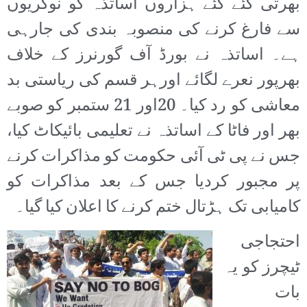
بھرتی کئے گئے ہزاروں اساتذہ کو نوکریوں
سے فارغ کرنے کی منصوبہ بندی کی جارہی
ہے۔ اساتذہ نے بورڈ آف گورنرز کے خلاف
بھرپور نعرے لگائے اورہر قسم کی ریاستی بد
معاشی کو رد کیا۔ 20اور 21 ستمبر کو صوبے
بھر اور فاٹا کے اساتذہ نے تعلیمی بائیکاٹ کیا،
جس نے پی ٹی آئی حکومت کو مذاکرات کرنے
پر مجبور کردیا جس کے بعد مذاکرات کو
کامیابی تک ہڑتال ختم کرنے کا اعلان کیا گیا۔
احتجاجی
ٹیچرز کو یہ
بات