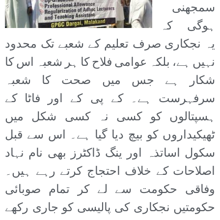
سمجھنی
ہوگی کہ
یہ نجکاری صرف تعلیم کے شعبے تک محدود
نہیں ہے، بلکہ عوامی فلاح کا ہر شعبہ اس کا
شکار ہے جس میں صحت کا شعبہ
سرفہرست ہے۔ کے پی کے اور فاٹا کے
ہسپتالوں کو کسی نہ کسی شکل میں
ٹھیکیداروں کو بیچ دیا گیا ہے۔ اس سے قبل
سکول اساتذہ اور ینگ ڈاکٹرز بھی نام نہاد
اصلاحات کے خلاف احتجاج کرتے رہے ہیں۔
وفاقی حکومت سے لے کر تمام صوبائی
حکومتیں نجکاری کی پالیسی کو جاری رکھے