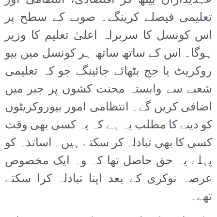
عہدیداران بیٹھ کر اقتصادی، انتظامی اور
تعلیمی فیصلے کرینگے۔ صوبے کے سطح پر
اس کونسل کا سربراہ اعلیٰ تعلیم کا وزیر
ہوگا۔ اس کے ساتھ ساتھ ہر کونسل میں بیو
روکریٹ یا جج بٹھائے جائینگے جو کہ تعلیمی
شعبے سے وابستہ محنت کشوں پر جبر میں
اضافی کریں گے۔ انتظامی امور بیوروکریٹوں
کو دینے کا مطلب یہ ہے کہ یہ کسی بھی وقت
کسی کا بھی تبادلہ کر سکتے ہیں۔ اساتذہ کو
پہلے یہ حق حاصل تھا کہ وہ ایک مخصوص
عرصہ نوکری کے بعد اپنا تبادلہ کرا سکتے
تھے۔