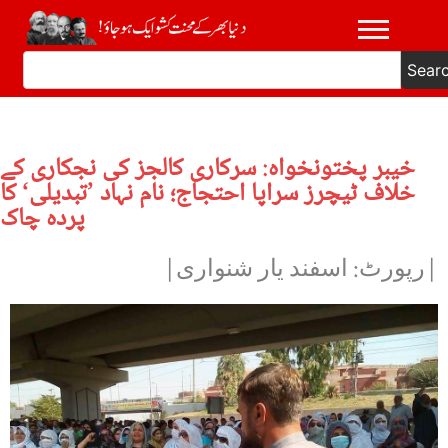
Sear
خیبر پختونخواہ: سرکاری کالجز کی نجکاری کے
خلاف ٹیچرز سراپا احتجاج؛ نام نہاد ’تبدیلی‘ کا
پردہ چاک
|رپورٹ: اسفند یار شنواری|