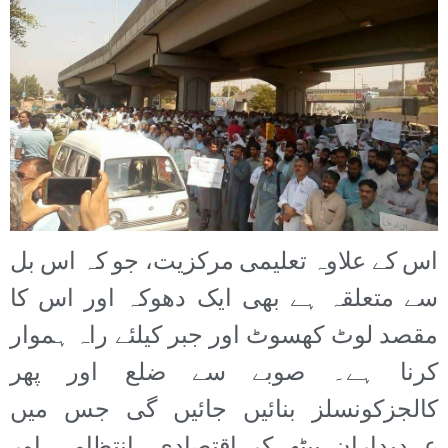
اس کے علاوہ تعلیمی مرکزیت، جو کہ اس بل
سے متعلقہ ہے بھی ایک دھوکہ اور اس کا
مقصد لوٹ کھسوٹ اور جبر کیلئے راہ ہموار
کرنا ہے۔ صوبے سے ضلع اور پھر
کالجزکونسلز بنائیں جائیں گی جس میں