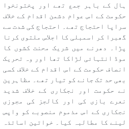
ہال کے باہر جمع تھے اور پختونخوا
حکومت کے اس عوام دشمن اقدام کے خلاف
سراپا احتجاج تھے۔ احتجاج کی شدت سے
گھبرا کر اسمبلی کا اجلاس ملتوی کرنا
پڑا۔ دھرنے میں شریک محنت کشوں کا
موڈ انتہائی لڑاکا تھا اور وہ تحریک
انصاف حکومت کے اس اقدام کے خلاف کسی
بھی حد تک جانے کو تیار تھے۔ مظاہرین
نے حکومت اور نجکاری کے خلاف شدید
نعرے بازی کی اور کالجز کی مجوزی
نجکاری کے اس مذموم منصوبے کو واپس
لینے کا مطالبہ کیا۔ خواتین اساتذہ