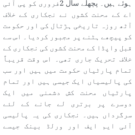
ہوئے ہیں۔ پچھلے سال 2فروری کو پی آئی
اے کے محنت کشوں نے نجکاری کے خلاف
آٹھ روزہ تاریخی ہڑتال کی اور حکومت
کو پیچھے ہٹنے پر مجبور کردیا۔ اس سے
قبل واپڈا کے محنت کشوں کی نجکاری کے
خلاف تحریک جاری تھی۔ اس وقت قریباً
تمام پارٹیاں حکومت میں ہیں اور سب
کی پالیسیاں ایک جیسی ہیں اور تمام
پارٹیاں محنت کش دشمنی میں ایک
دوسرے پر برتری لے جانے کے لئے
سرگرداں ہیں۔ نجکاری کی یہ پالیسی
آئی ایم ایف اور ورلڈ بینک جیسے