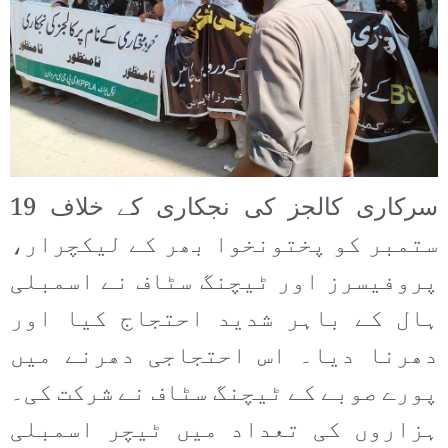
سرکاری کالجز کی نجکاری کے خلاف 19
ستمبر کو پختونخوا بھر کے لیکچرار،
پروفیسرز اور ٹیچنگ سٹاف نے اسمبلی
ہال کے باہر شدید احتجاج کیا اور
دھرنا دیا۔ اس احتجاجی دھرنے میں
پورے صوبے کے ٹیچنگ سٹاف نے شرکت کی۔
ہزاروں کی تعداد میں ٹیچر اسمبلی