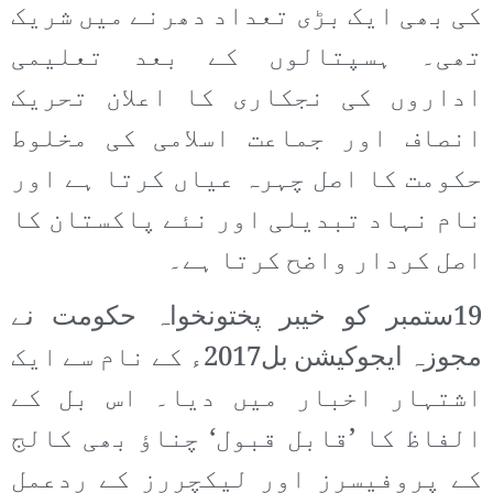
کی بھی ایک بڑی تعداد دھرنے میں شریک
تھی۔ ہسپتالوں کے بعد تعلیمی
اداروں کی نجکاری کا اعلان تحریک
انصاف اور جماعت اسلامی کی مخلوط
حکومت کا اصل چہرہ عیاں کرتا ہے اور
نام نہاد تبدیلی اور نئے پاکستان کا
اصل کردار واضح کرتا ہے۔
19ستمبر کو خیبر پختونخواہ حکومت نے
مجوزہ ایجوکیشن بل2017ء کے نام سے ایک
اشتہار اخبار میں دیا۔ اس بل کے
الفاظ کا ’قابل قبول‘ چناؤ بھی کالج
کے پروفیسرز اور لیکچررز کے ردعمل