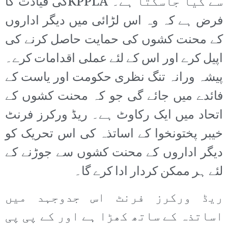
سے کیا جاسکتا ہے۔ KPPLAکی قیادت کا
فرض ہے کہ وہ اس لڑائی میں دیگر اداروں
کے محنت کشوں کی حمایت حاصل کرنے کی
اپیل کرے اور اس کے لئے عملی اقدامات کرے۔
پیشہ ورانہ تنگ نظری حکومت اور یاست کے
فائدے میں جائے گی جو کہ محنت کشوں کے
اتحاد میں ایک رکاوٹ ہے۔ ریڈ ورکرز فرنٹ
خیبر پختونخوا کے اساتذہ کی اس تحریک کو
دیگر اداروں کے محنت کشوں سے جوڑنے کے
لئے ہر ممکن کردار ادا کرے گا۔
ریڈ ورکرز فرنٹ اس جدوجہد میں
اساتذہ کے ساتھ کھڑا ہے اور کے پی پی