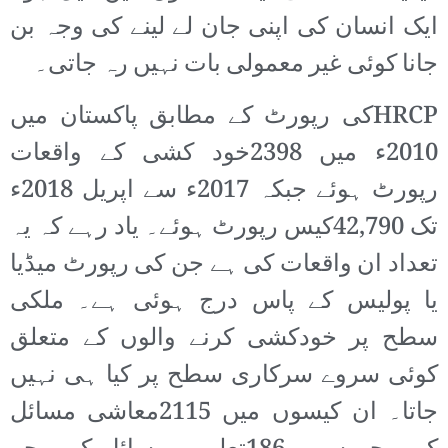
ایک انسان کی اپنی جان لے لینے کی وجہ بن
جانا کوئی غیر معمولی بات نہیں رہ جاتی۔
HRCPکی رپورٹ کے مطابق پاکستان میں
2010ء میں 2398خود کشی کے واقعات
رپورٹ ہوئے جبکہ 2017ء سے اپریل 2018ء
تک 42,790کیس رپورٹ ہوئے۔ یاد رہے کہ یہ
تعداد ان واقعات کی ہے جن کی رپورٹ میڈیا
یا پولیس کے پاس درج ہوئی ہے۔ ملکی
سطح پر خودکشی کرنے والوں کے متعلق
کوئی سروے سرکاری سطح پر کیا ہی نہیں
جاتا۔ ان کیسوں میں 2115معاشی مسائل