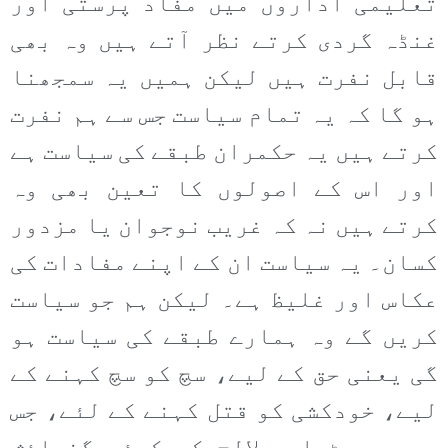
تعلیمی اداروں میں مفاد پرستی اور
غنڈہ گردی کرتے نظر آتے ہیں وہ بھی
قابل نفرت ہیں لیکن ہمیں یہ سمجھنا
ہو گا کہ یہ تمام سیاست جس سے ہم نفرت
کرتے ہیں یہ حکمران طبقے کی سیاست ہے
اور اس کے اصولوں کا تعین بھی وہ
کرتے ہیں نہ کہ غریب نوجوان یا مزدور
کسان۔ یہ سیاست ان کے اپنے مفادات کی
عکاس اور غلیظ ہے۔ لیکن ہم جو سیاست
کریں گے وہ ہمارے طبقے کی سیاست ہو
گی یعنی حق کے لیے، سچ کو سچ کہنے کے
لیے، خودکشی کو قتل کہنے کے لئے، جس