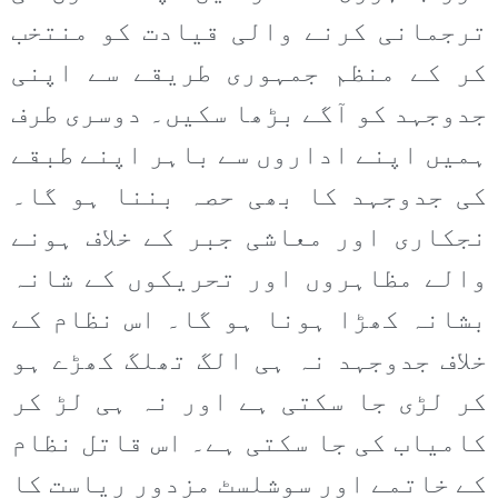
ترجمانی کرنے والی قیادت کو منتخب
کر کے منظم جمہوری طریقے سے اپنی
جدوجہد کو آگے بڑھا سکیں۔ دوسری طرف
ہمیں اپنے اداروں سے باہر اپنے طبقے
کی جدوجہد کا بھی حصہ بننا ہو گا۔
نجکاری اور معاشی جبر کے خلاف ہونے
والے مظاہروں اور تحریکوں کے شانہ
بشانہ کھڑا ہونا ہو گا۔ اس نظام کے
خلاف جدوجہد نہ ہی الگ تھلگ کھڑے ہو
کر لڑی جا سکتی ہے اور نہ ہی لڑ کر
کامیاب کی جا سکتی ہے۔ اس قاتل نظام
کے خاتمے اور سوشلسٹ مزدور ریاست کا