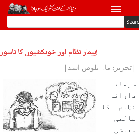
Sear
بیمار نظام اور خودکشیوں کا ناسور!
|تحریر: ماہ بلوص اسد|
سرمایہ
دارانہ
نظام کا
عالمی
معاشی