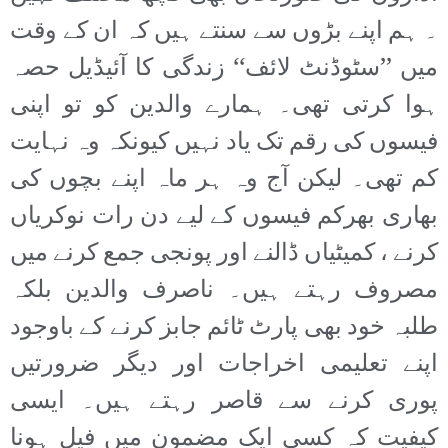
۔ ہم اپنے بڑوں سے سنتے ہیں کہ ان کے وقت
میں ’’سٹوڈنٹ لائف‘‘ زندگی کا آئیڈیل حصہ
ہوا کرتی تھی۔ ہمارے والدین کو تو اپنی
فیسوں کی رقم تک یاد نہیں کیونکہ وہ نہایت
کم تھی۔ لیکن آج وہ ہر ماہ اپنے بچوں کی
بھاری بھرکم فیسوں کے لیے دن رات نوکریاں
کرنے ، کمیٹیاں ڈالنے اور پونجی جمع کرنے میں
مصروف رہتے ہیں۔ ناصرف والدین بلکہ
طلبہ خود بھی پارٹ ٹائم جابز کرنے کے باوجود
اپنے تعلیمی اخراجات اور دیگر ضرورتیں
پوری کرنے سے قاصر رہتے ہیں۔ ایسی
کیفیت کہ کسی ایک مضمون میں فیل ہونا