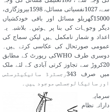
کی وجہ سے ، 186تعلیمی مسائل کی وجہ
سے، 1027نفسیاتی مسائل، 1598بیروزگاری،
15000گھریلو مسائل اور باقی خودکشیاں
دیگر وجوہات کی بنا پر ہوئیں۔ بلاشبہ یہ
اعداد و شمار نامکمل ہیں لیکن سماج کی
عمومی صورتحال کی عکاسی کرتے ہیں۔
دوسری طرف WHOکی رپورٹ کے مطابق
20کروڑ سے تجاوز کرتی آبادی کے لئے ملک
میں صرف 343رجسٹرڈ سائیکیٹرسٹس
اور سائیکالوجسٹس موجود ہیں۔
سرمایہ
دارانہ نظام