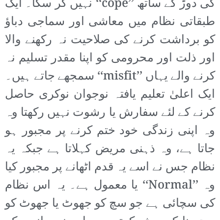
کی دوڑ کے ساتھ ’’cope‘‘ نہیں کر سکا۔ ایک
طبقاتی نظام میں معاشی اور سماجی دباؤ
کو برداشت کرنے کی صلاحیت نہ رکھنے والا
اور ذلت اور محرومی کو اپنا مقدر تسلیم نہ
کرنے والے یہاں ’’misfit‘‘ سمجھے جاتے ہیں۔
ایک اعلیٰ تعلیم یافتہ نوجوان نوکری حاصل
کرنے کے لئے سفارش یا رشوت نہیں رکھتا وہ
وہ اپنی زندگی خود ختم کرنے پر مجبور ہو
جاتا ہے، وہ ذہنی مریض کہلاتا ہے جبکہ یہ
نظام جس نے اسے یہ قدم اٹھانے پر مجبور کیا
وہ ’’Normal‘‘ یا معمول ہے۔ یہ اس نظام
کی سچائی ہے جو سچ کو جھوٹ یا جھوٹ کو