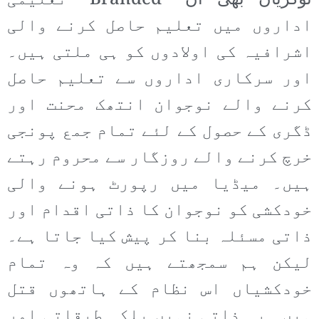
نوکریاں بھی ان ’’Branded‘‘ تعلیمی
اداروں میں تعلیم حاصل کرنے والی
اشرافیہ کی اولادوں کو ہی ملتی ہیں۔
اور سرکاری اداروں سے تعلیم حاصل
کرنے والے نوجوان انتھک محنت اور
ڈگری کے حصول کے لئے تمام جمع پونجی
خرچ کرنے والے روزگار سے محروم رہتے
ہیں۔ میڈیا میں رپورٹ ہونے والی
خودکشی کو نوجوان کا ذاتی اقدام اور
ذاتی مسئلہ بنا کر پیش کیا جاتا ہے۔
لیکن ہم سمجھتے ہیں کہ وہ تمام
خودکشیاں اس نظام کے ہاتھوں قتل
ہیں۔ یہ ذاتی نہیں بلکہ طبقاتی اور