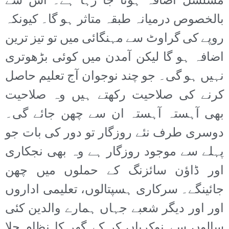
مسلسل اضافہ ہوتا جا رہا ہے۔ اس سے
بالخصوص درمیانہ طبقہ متاثر ہو گا۔ کیونکہ
روپے کی گراوٹ سے مہنگائی میں تو تیز ترین
اضافہ ہو گا لیکن آمدن میں کوئی بڑھوتری
نہیں ہو گی۔ جو چند نوجوان آج تعلیم حاصل
کرنے کی صلاحیت رکھتے ہیں وہ صلاحیت
بھی آہستہ آہستہ ان سے چھن جائے گی۔
دوسری طرف نئے روزگار تو دور کی بات جو
پہلے سے موجود روزگار ہے وہ بھی نجکاری
اور ڈاؤن سائزنگ کے حملوں میں چھن
جائینگے۔ سرکاری ہسپتالوں، تعلیمی اداروں
اور اور دیگر شعبے جہاں ہمارے والدین کئی
سالوں سے نوکریاں کر کے گھر کا نظام چلا