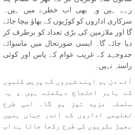
رہے ہیں وہ بھی اب خطرے میں ہیں۔
سرکاری اداروں کو کوڑیوں کے بھاؤ بیچا جائے
گا اور ملازمین کی بڑی تعداد کو برطرف کر
دیا جائے گا۔ ایسی صورتحال میں ماسوائے
جدوجہد کے غریب عوام کے پاس اور کوئی
راستہ نہیں۔
آئے دن ہم اپنے شہروں کے پریس کلبوں
کے باہر احتجاج دیکھتے ہیں ، یہ
سلسلہ مزید تیز ہو گا۔ اسی طرح
تعلیمی اداروں کے اندر جہاں ہمیں
بھیڑ بکریوں کی طرح رکھا جاتا ہے اب