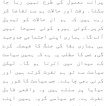
پرانے معمول کی طرح نہیں رہا جا
سکتا۔ وقت اور حالات ہم سے تقاضا کر
رہے ہیں کہ ہم ان حالات کو تبدیل
کریں۔کوئی ہیرو کوئی مسیحا نہیں
آئے گا۔ ہماری اپنی اجتماعی جدوجہد
ہی ہماری بقا کی جنگ کا فیصلہ کرے
گی، جس کا مطلب یہ ہے کہ ہمیں سیاست
کے میدان میں اترنا ہو گا۔ لیکن
سیاست سے تو ہم نفرت کرتے ہیں اور
کرنی بھی چاہئے۔ جس سیاست کا شور ہم
میڈیا پر سنتے ہیں وہ واقعی قابل
نفرت ہے۔ جو سیاسی گروہ ہمیں اپنے