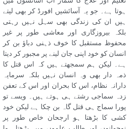
تعلیم اور علاج کا شمار اب آسائشوں میں
ہوتا ہے۔ جو یہ آسائشیں افورڈ کر بھی لیتے
ہیں ان کی زندگی بھی سہل نہیں رہتی
بلکہ بیروزگاری اور معاشی طور پر غیر
محفوظ مستقبل کا خوف ذہنی دباؤ بن کر
انسان کو خود اپنی جان لینے پر مجبور کر دیتا
ہے۔ لیکن ہم سمجھتے ہیں کہ اس قتل کا
ذمہ دار بھی وہ انسان نہیں بلکہ سرمایہ
دارانہ نظام، اس کا بحران اور اس کے تعفن
زدہ سماجی رشتے ہی ہوتے ہیں۔ ویسے تو
پورا سماج ہی قتل گاہ بن چکا ہے لیکن خود
کشی کا بڑھتا ہو ارجحان خاص طور پر
نوجوانوں اور طالب علموں میں بڑھتا ہوا