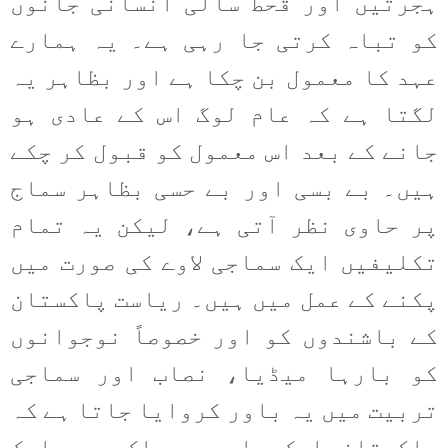
ہجرتیں اور قحط سالی انسانی جانوں
کو تباہ کرتی جا رہی ہے۔ یہ ہمارے
عہد کا معمول بن چکا ہے اور بظاہر یہ
لگتا ہے کہ عام لوگ اس کے عادی ہو
جانے کے بعد اس معمول کو قبول کر چکے
ہیں۔ بے بسی اور بے حسی بظاہر سماج
پر حاوی نظر آتی ہے، لیکن یہ تمام
تکلیفیں ایک سماجی لاوے کی صورت میں
پکنے کے عمل میں ہیں۔ ریاست پاکستان
کے باشندوں کو اور خصوصاً نوجوانوں
کو بارہا میڈیا، نصاب اور سماجی
تربیت میں یہ باور کروایا جاتا ہے کہ