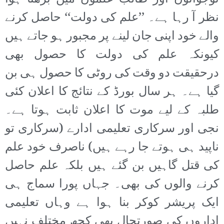
نظر آ رہا ہے۔ ’’علم کی دولت‘‘ حاصل کرنے
والے خود اپنی جان لینے پر مجبور ہو جاتے ہیں
کیونکہ علم کی دولت کا حصول بھی
درحقیقت دو وقت کی روٹی کا حصول ہی بن
گیا ہے۔ ہر سال بورڈ کے نتائج کا اعلان کئی
طلبہ کے لیے موت کا اعلان ثابت ہوتا ہے۔
نجی اور سرکاری تعلیمی ادارے (سرکاری تو
ناپید ہی ہوتے جا رہے ہیں) ناصرف خود علم
کی قتل گاہیں بن گئے ہیں بلکہ علم حاصل
کرنے والوں کی بھی۔ جہاں پورا سماج ہی
ایک پریشر کوکر بنا ہوا ہے وہاں تعلیمی
اداروں کی صورتحال بھی کچھ مختلف نہیں