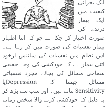
ایک بحرانی
کیفیت میں
ایک بیمار
درندے کی
صورت اختیار کر چکا ہے جو کہ اپنا اظہار
بیمار نفسیات کی صورت میں کر رہا ہے۔
اس نظام میں نفسیات کی سائنس ازخود
اتنی بیمار ہے کہ خودکشی کی وجہ حقیقی
سماجی مسائل کی بجائے مجرد نفسیاتی
مسائل جیسا کہ Depressionیا
Sensitivity بتاتے ہیں۔ اور سب سے بڑھ کر
یہ دلیل کہ خودکشی کرنے والا شخص زمانے