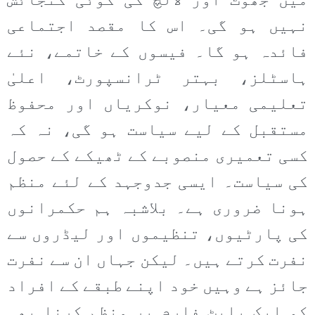
میں جھوٹ اور لالچ کی کوئی گنجائش
نہیں ہو گی۔ اس کا مقصد اجتماعی
فائدہ ہو گا۔ فیسوں کے خاتمے، نئے
ہاسٹلز، بہتر ٹرانسپورٹ، اعلیٰ
تعلیمی معیار، نوکریاں اور محفوظ
مستقبل کے لیے سیاست ہو گی، نہ کہ
کسی تعمیری منصوبے کے ٹھیکے کے حصول
کی سیاست۔ ایسی جدوجہد کے لئے منظم
ہونا ضروری ہے۔ بلاشبہ ہم حکمرانوں
کی پارٹیوں، تنظیموں اور لیڈروں سے
نفرت کرتے ہیں۔ لیکن جہاں ان سے نفرت
جائز ہے وہیں خود اپنے طبقے کے افراد
کو ایک پلیٹ فارم پر منظم کرنا بھی