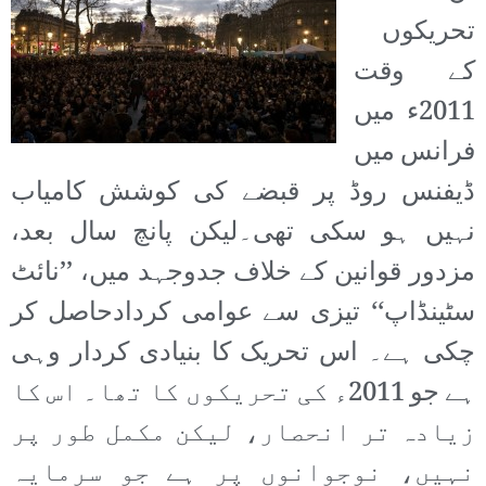
تحریکوں
کے وقت
2011ء میں
فرانس میں
ڈیفنس روڈ پر قبضے کی کوشش کامیاب
نہیں ہو سکی تھی۔لیکن پانچ سال بعد،
مزدور قوانین کے خلاف جدوجہد میں، ’’نائٹ
سٹینڈاپ‘‘ تیزی سے عوامی کردادحاصل کر
چکی ہے۔ اس تحریک کا بنیادی کردار وہی
ہے جو 2011ء کی تحریکوں کا تھا۔ اس کا
زیادہ تر انحصار، لیکن مکمل طور پر
نہیں، نوجوانوں پر ہے جو سرمایہ