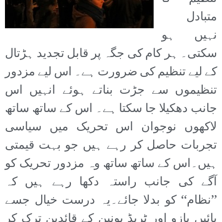
متبادل
نہیں ہو
سکتی۔ ہر کام کی جگہ پر قابل تجدید ہڑتال
کے لیے تنظیم کی ضرورت ہے۔ اس لیے مزدور
تنظیموں سے جڑت بناتے ہوئے انہیں اس
جانب دھکیلا جا سکتا ہے۔ اس کے ساتھ ساتھ
لاکھوں نوجوان اس تحریک میں سیاسی
تجربات حاصل کر رہے ہیں جو بہت قیمتی
ہیں۔اس کے ساتھ ساتھ وہ مزدور تحریک کو
آگے کی جانب راستہ دکھا رہے ہیں کہ
’’نظام‘‘ کو بدلا جائے۔یہ درست خیال جسے
بائیں بازو اور ٹریڈ یونین کے قائدین ترک کر