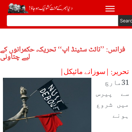
Sear
فرانس: ’’نائٹ سٹینڈ اپ‘‘ تحریک، حکمرانوں کے
لیے چتاونی
تحریر: |سوزانے مائیکل|
31
مارچ
سے پیرس
میں شروع
ہونے