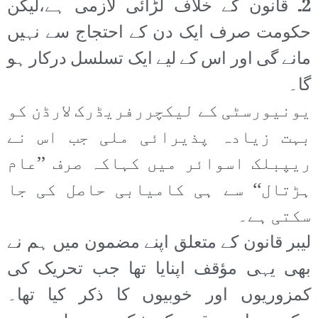
2۔
قانون کے خلاف لڑائی لازمی ہے،لیکن
حکومت صرف ایک دن کے احتجاج سے نہیں
مانے گی اور اس کے لیے ایک تسلسل درکار ہو
گا۔
یونیورسٹی کے لیکچررفریڈرک لارڈن کو
بہت زیادہ پذیرائی ملی جب اس نے
ریپبلک اسوائر میں کہاکہ صرف ’’عام
ہڑتال‘‘ سے ہی کامیابی حاصل کی جا
سکتی ہے۔
لیبر قانون کے متعلق اپنے مضمون میں ہم نے
بھی یہی مؤقف اپنایا تھا جب تحریک کی
کمزوریوں اور خوبیوں کا ذکر کیا تھا۔