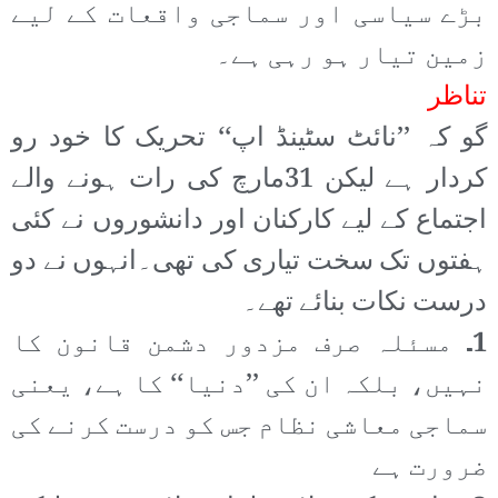
بڑے سیاسی اور سماجی واقعات کے لیے
زمین تیار ہو رہی ہے۔
تناظر
گو کہ ’’نائٹ سٹینڈ اپ‘‘ تحریک کا خود رو
کردار ہے لیکن 31مارچ کی رات ہونے والے
اجتماع کے لیے کارکنان اور دانشوروں نے کئی
ہفتوں تک سخت تیاری کی تھی۔انہوں نے دو
درست نکات بنائے تھے۔
1۔
مسئلہ صرف مزدور دشمن قانون کا
نہیں، بلکہ ان کی ’’دنیا‘‘ کا ہے، یعنی
سماجی معاشی نظام جس کو درست کرنے کی
ضرورت ہے