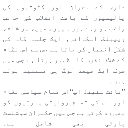
داری کے بحران اور کٹوتیوں کی
پالیسیوں کے باعث انقلاب کی جانب
راغب ہو رہے ہیں۔ پیرس میں، ہر شام،
ریپبلک اسکوائر، ایک جلسہ گاہ کی
شکل اختیار کر جاتا ہے جس سے اس نظام
کے خلاف نفرت کا اظہار ہوتا ہے جس میں
صرف ایک فیصد لوگ ہی مستفید ہوتے
ہیں۔
’’نائٹ سٹینڈ اپ‘‘اس تمام سیاسی نظام
اور اس کی تمام روایتی پارٹیوں کو
بھی رد کرتی ہے جس میں حکمران سوشلسٹ
پارٹی بھی شامل ہے۔