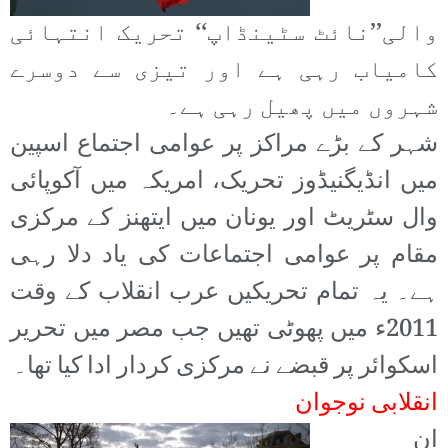
والی’’نائٹ سٹینڈاپ‘‘ تحریک انتہائی
کامیاب رہی ہے اور تیزی سے دوسرے
شہروں میں پھیل رہی ہے۔
شہر کے بڑے مراکز پر عوامی اجتماع اسپین
میں انڈیگنیڈوز تحریک، امریکہ میں آکوپائی
وال سٹریٹ اور یونان میں ایتھنز کے مرکزی
مقام پر عوامی اجتماعات کی یاد دلا رہی
ہے۔ یہ تمام تحریکیں عرب انقلاب کے وقت
2011ء میں پھوٹی تھیں جب مصر میں تحریر
اسکوائر پر قبضے نے مرکزی کردار ادا کیا تھا۔
انقلابی نوجوان
ان