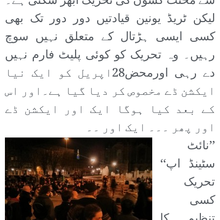
سے محنت کشوں کی تحریک ابھر سکتی ہے۔
لیکن ٹریڈ یونین قیادتیں دور دور تک بھی
کسی ایسی ہڑتال کے متعلق نہیں سوچ
رہیں۔ وہ تحریک کو کوئی پلیٹ فارم نہیں
دے رہی اورمحض28اپریل کو ایک نیا
ایکشن ڈے مخصوص کر دیا گیا ہے۔اور اس
کے بعد کیا ہوگا ایک اور ایکشن ڈے
اور پھر ۔۔۔ ایک اور ۔۔
’’نائٹ
سٹینڈ اپ‘‘
تحریک
کسی
تنظیم کا