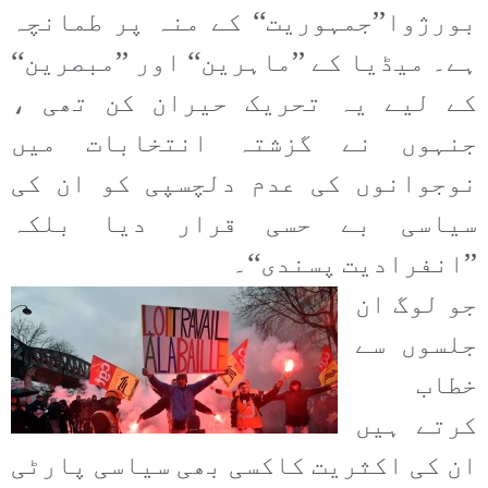
بورژوا’’جمہوریت‘‘ کے منہ پر طمانچہ
ہے۔ میڈیا کے ’’ماہرین‘‘ اور ’’مبصرین‘‘
کے لیے یہ تحریک حیران کن تھی ،
جنہوں نے گزشتہ انتخابات میں
نوجوانوں کی عدم دلچسپی کو ان کی
سیاسی بے حسی قرار دیا بلکہ
’’انفرادیت پسندی‘‘۔
جو لوگ ان
جلسوں سے
خطاب
کرتے ہیں
ان کی اکثریت کاکسی بھی سیاسی پارٹی