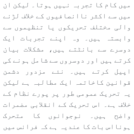
میں کام کا تجربہ نہیں ہوتا۔ لیکن ان
میں سے اکثر ناانصافیوں کے خلاف لڑنے
والی مختلف تحریکوں یا تنظیموں سے
وابستہ ہیں۔ وہ اپنے تجربات ایک
دوسرے سے بانٹتے ہیں، مشکلات بیان
کرتے ہیں اور دوسروں سے شامل ہونے کی
اپیل کرتے ہیں۔ نئے مزدور دشمن
قوانین کاخاتمہ ایک مطالبہ ہے لیکن
یہ تحریک عمومی طور پر پورے نظام کے
خلاف ہے۔ اس تحریک کے انقلابی مضمرات
واضح ہیں۔ نوجوانوں کا متحرک
ہونااس بات کا عندیہ ہے کہ فرانس میں