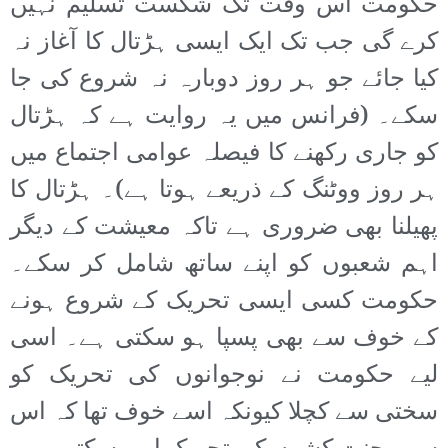
حکومت اس وقت تک شکست تسلیم نہیں
کرے گی جب تک ایک ایسی ہڑتال کا آغاز نہ
کیا جائے جو ہر روز دوبارہ نہ شروع کی جا
سکے۔ (فرانس میں یہ روایت ہے کہ ہڑتال
کو جاری رکھنے کا فیصلہ عوامی اجتماع میں
ہر روز ووٹنگ کے ذریعے ہوتا ہے)۔ ہڑتال کا
پھیلنا بھی ضروری ہے تاکہ معیشت کے دیگر
اہم شعبوں کو اپنے ساتھ شامل کر سکے۔
حکومت کسی ایسی تحریک کے شروع ہونے
کے خوف سے بھی پسپا ہو سکتی ہے۔ اسی
لیے حکومت نے نوجوانوں کی تحریک کو
سختی سے کچلا کیونکہ اسے خوف تھا کہ اس